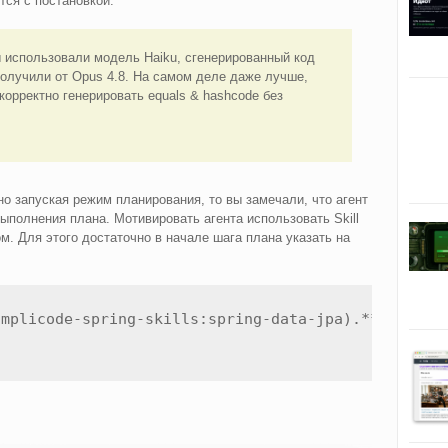
тся с постановкой.
мы использовали модель Haiku, сгенерированный код
получили от Opus 4.8. На самом деле даже лучше,
корректно генерировать equals & hashcode без
о запуская режим планирования, то вы замечали, что агент
 выполнения плана. Мотивировать агента использовать Skill
м. Для этого достаточно в начале шага плана указать на
amplicode-spring-skills:spring-data-jpa).** Before