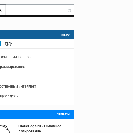
А
МЕТКИ
ТЕГИ
 компании Haulmont
граммирование
A
сственный интеллект
щее здесь
СЕРВИСЫ
CloudLogs.ru - Облачное
логирование