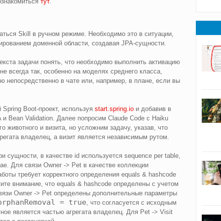
ознакомиться
тут
.
ться Skill в ручном режиме. Необходимо это в ситуации,
лированием доменной области, создавая JPA-сущности.
екста задачи понять, что необходимо выполнить активацию
 не всегда так, особенно на моделях среднего класса,
ю непосредственно в чате или, например, в плане, если вы
 Spring Boot-проект, используя
start.spring.io
и добавив в
 и Bean Validation. Далее попросим Claude Code с Haiku
 животного и визита, но усложним задачу, указав, что
егата владелец, а визит является независимым рутом.
и сущности, в качестве id используется sequence per table,
чае. Для связи Owner -> Pet в качестве коллекции
аботы требует корректного определения equals & hashcode
тите внимание, что equals & hashcode определены с учетом
связи Owner -> Pet определены дополнительные параметры
orphanRemoval = true
, что согласуется с исходным
ое является частью агрегата владелец. Для Pet -> Visit