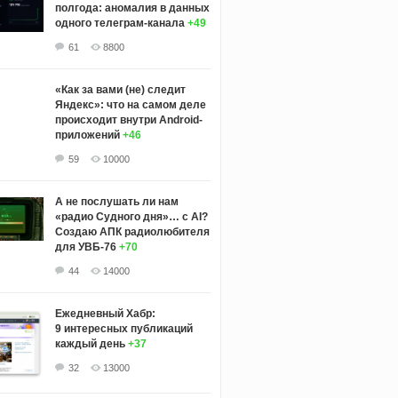
полгода: аномалия в данных
одного телеграм-канала
+49
61
8800
«Как за вами (не) следит
Яндекс»: что на самом деле
происходит внутри Android-
приложений
+46
59
10000
А не послушать ли нам
«радио Судного дня»… с AI?
Создаю АПК радиолюбителя
для УВБ-76
+70
44
14000
 writing any entity code: activate the skill and v
Ежедневный Хабр:
9 интересных публикаций
каждый день
+37
32
13000