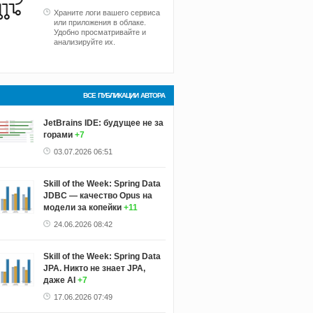
Храните логи вашего сервиса
или приложения в облаке.
Удобно просматривайте и
анализируйте их.
ВСЕ ПУБЛИКАЦИИ АВТОРА
JetBrains IDE: будущее не за
горами
+7
03.07.2026 06:51
Skill of the Week: Spring Data
JDBC — качество Opus на
модели за копейки
+11
24.06.2026 08:42
Skill of the Week: Spring Data
JPA. Никто не знает JPA,
даже AI
+7
17.06.2026 07:49