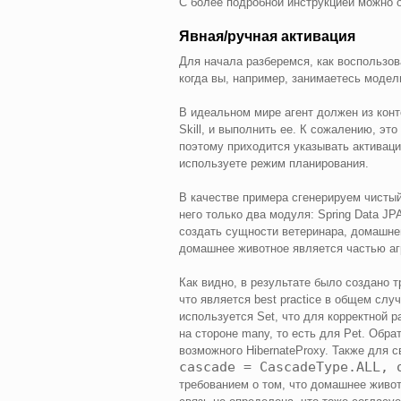
С более подробной инструкцией можно 
Явная/ручная активация
Для начала разберемся, как воспользова
когда вы, например, занимаетесь моде
В идеальном мире агент должен из конт
Skill, и выполнить ее. К сожалению, это
поэтому приходится указывать активаци
используете режим планирования.
В качестве примера сгенерируем чистый
него только два модуля: Spring Data JPA
создать сущности ветеринара, домашнего
домашнее животное является частью агр
Как видно, в результате было создано тр
что является best practice в общем слу
используется Set, что для корректной р
на стороне many, то есть для Pet. Обра
возможного HibernateProxy. Также для 
cascade = CascadeType.ALL, 
требованием о том, что домашнее животн