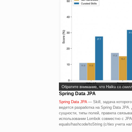
Обратите внимание, что Haiku со скил
Spring Data JPA
Spring Data JPA
— Skill, задача которого
ведется разработка на Spring Data JPA.
сущности, типы полей, правила связыв
использовании Lombok совместно с JPA,
equals/hashcode/toString (с/без учета н