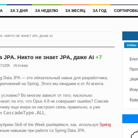
РА
ЗА 3 ДНЯ
ЗА НЕДЕЛЮ
ЗА МЕСЯЦ
ЗА ГОД
СОРТИРОВК
PA. НИКТО НЕ ЗНАЕТ JPA, ДАЖЕ AI
ХАБЫ
ta JPA. Никто не знает JPA, даже AI
+7
Блог
7100
Источник
Про
ng Data JPA — это обязательный навык для разработчика,
JAV
риложений на Spring. Этого мы ожидаем и от AI-агента.
Иску
 условию? Во многом зависит от того, насколько
Буду
ачит ли это, что Opus 4.8 не совершает ошибок? Совсем
очему еще вчера он настроил связь правильно, а уже
CascadeType.ALL
ил
.
брики Skill of the Week разберёмся, как, используя
Spring
ажным навыкам при работе со Spring Data JPA.