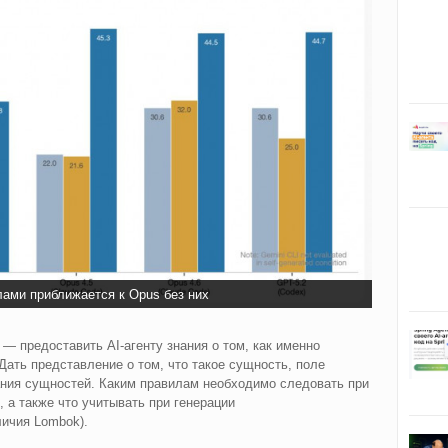
лами приближается к Opus без них
 — предоставить AI-агенту знания о том, как именно
 Дать представление о том, что такое сущность, поле
ания сущностей. Каким правилам необходимо следовать при
 а также что учитывать при генерации
аличия Lombok).