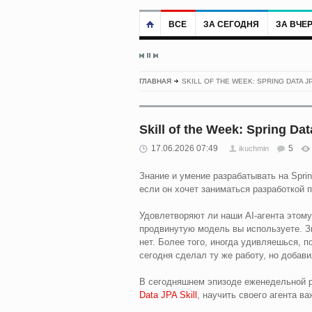
ВСЕ
ЗА СЕГОДНЯ
ЗА ВЧЕ
ГЛАВНАЯ
SKILL OF THE WEEK: SPRING DATA J
Skill of the Week: Spring Da
17.06.2026 07:49
5
ikuchmin
Знание и умение разрабатывать на Spri
если он хочет заниматься разработкой п
Удовлетворяют ли наши AI-агента этому
продвинутую модель вы используете. Зн
нет. Более того, иногда удивляешься, п
сегодня сделал ту же работу, но добав
В сегодняшнем эпизоде еженедельной ру
Data JPA Skill
, научить своего агента в