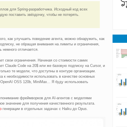
киллов для Spring-разработчика. Исходный код всех
ндую поставить звёздочку, чтобы не потерять.
ого, как улучшить поведение агента, можно обнаружить, как
подписку, не обращая внимания на лимиты и ограничения,
ь немного отличается.
ет свои ограничения. Начиная со стоимости самих
т Claude Code на 20$ или же базовую подписку на Cursor, и
олько те модели, что доступны в контуре организации.
ка к необходимости использовать в качестве основных
 OpenAI OSS 120b, MiniMax... Я буду использовать
т понимание фреймворков для AI-агентов с моделями
ное значение для получения качественного результата.
о
генерации в отдельных задачах с Haiku до Opus.