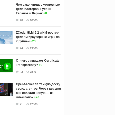
Чем закончились уголовные
дела блогеров: Гусейн
Гасанов и Лерчек
+8
28
10000
ZCode, GLM-5.2 и ИИ-роутер:
делаем браузерные игры по
7 рублей
+23
24
13000
От чего защищает Certificate
Transparency?
+9
23
7800
OpenAI снесла тайную доску
своих агентов. Через два дня
они собрали новую — из
имен папок
+20
21
12000