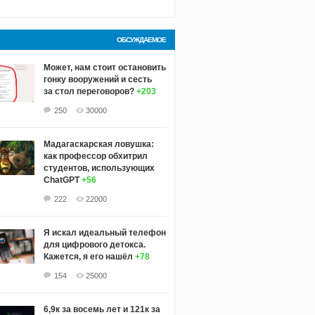
ОБСУЖДАЕМОЕ
Может, нам стоит остановить
гонку вооружений и сесть
за стол переговоров?
+203
250
30000
Мадагаскарская ловушка:
как профессор обхитрил
студентов, использующих
ChatGPT
+56
222
22000
Я искал идеальный телефон
для цифрового детокса.
Кажется, я его нашёл
+78
154
25000
6,9к за восемь лет и 121к за