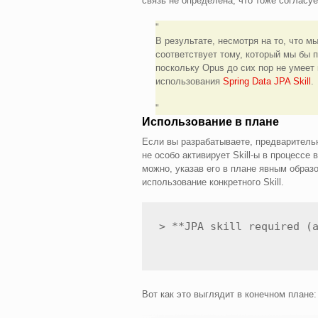
связь не определена, что тоже согласуе
В результате, несмотря на то, что 
соответствует тому, который мы бы 
поскольку Opus до сих пор не умеет 
использования
Spring Data JPA Skill
.
Использование в плане
Если вы разрабатываете, предварительн
не особо активирует Skill-ы в процессе
можно, указав его в плане явным образо
использование конкретного Skill.
> **JPA skill required (
Вот как это выглядит в конечном плане: