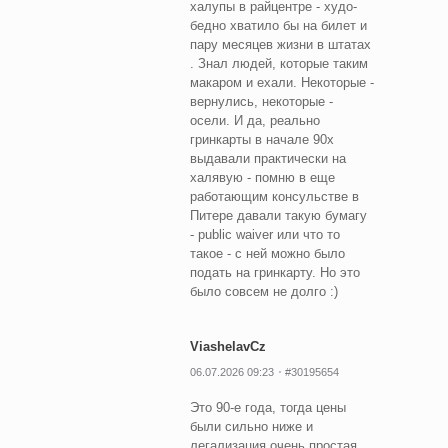
халупы в райцентре - худо-
бедно хватило бы на билет и
пару месяцев жизни в штатах
. Знал людей, которые таким
макаром и ехали. Некоторые -
вернулись, некоторые -
осели. И да, реально
гринкарты в начале 90х
выдавали практически на
халявую - помню в еще
работающим консульстве в
Питере давали такую бумагу
- public waiver или что то
такое - с ней можно было
подать на гринкарту. Но это
было совсем не долго :)
ViashelavCz
06.07.2026 09:23
#30195654
Это 90-е года, тогда цены
были сильно ниже и
легализация очень простая,