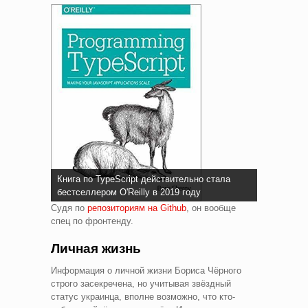
Книга по TypeScript действительно стала
бестселлером O'Reilly в 2019 году
Судя по
репозиториям на Github
, он вообще
спец по фронтенду.
Личная жизнь
Информация о личной жизни Бориса Чёрного
строго засекречена, но учитывая звёздный
статус украинца, вполне возможно, что кто-