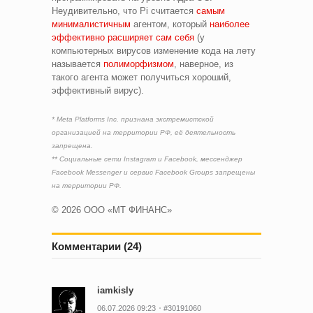
Неудивительно, что Pi считается
самым
минималистичным
агентом, который
наиболее
эффективно расширяет сам себя
(у
компьютерных вирусов изменение кода на лету
называется
полиморфизмом
, наверное, из
такого агента может получиться хороший,
эффективный вирус).
* Meta Platforms Inc. признана экстремистской
организацией на территории РФ, её деятельность
запрещена.
** Социальные сети Instagram и Facebook, мессенджер
Facebook Messenger и сервис Facebook Groups запрещены
на территории РФ.
© 2026 ООО «МТ ФИНАНС»
Комментарии (24)
iamkisly
06.07.2026 09:23
#30191060