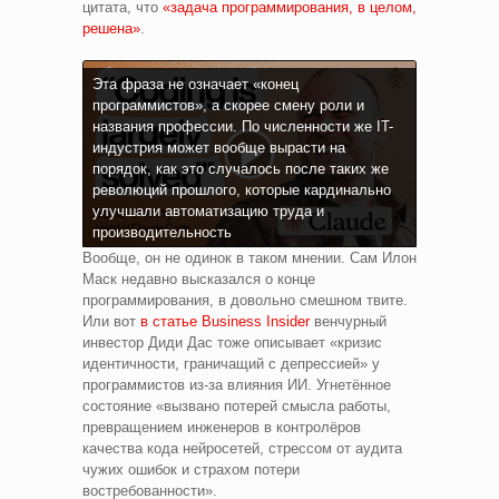
цитата, что
«задача программирования, в целом,
решена»
.
Эта фраза не означает «конец
программистов», а скорее смену роли и
названия профессии. По численности же IT-
индустрия может вообще вырасти на
порядок, как это случалось после таких же
революций прошлого, которые кардинально
улучшали автоматизацию труда и
производительность
Вообще, он не одинок в таком мнении. Сам Илон
Маск недавно высказался о конце
программирования, в довольно смешном твите.
Или вот
в статье Business Insider
венчурный
инвестор Диди Дас тоже описывает «кризис
идентичности, граничащий с депрессией» у
программистов из-за влияния ИИ. Угнетённое
состояние «вызвано потерей смысла работы,
превращением инженеров в контролёров
качества кода нейросетей, стрессом от аудита
чужих ошибок и страхом потери
востребованности».