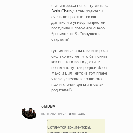
я из интереса пошел гуглить за
Boris Cherny
и там родители
очень не простые так как
дитятко и в универ непростой
поступило и потом его смело
бросило что бы "запускать
стартапы"
гуглил изначально из интереса
сколько ему лет что бы понять
как он этого всего достиг и
понял что тут очередной Илон
Макс и Бил Гейтс (в том плане
что за успехом головастого
парня стояли деньги и связи
родителей)
oldDBA
06.07.2026 09:23
#30194402
Останутся архитекторы,
погонщики агентов
и