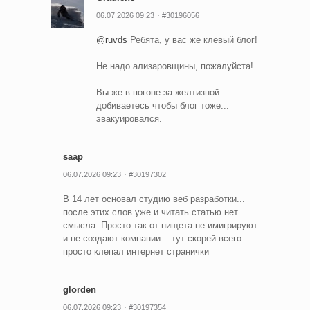
06.07.2026 09:23
#30196056
@ruvds
Ребята, у вас же клевый блог!
Не надо ализаровщины, пожалуйста!
Вы же в погоне за желтизной
добиваетесь чтобы блог тоже...
эвакуировался.
saap
06.07.2026 09:23
#30197302
В 14 лет основал студию веб разработки...
после этих слов уже и читать статью нет
смысла. Просто так от нищета не имигрируют
и не создают компании... тут скорей всего
просто клепал интернет странички
glorden
06.07.2026 09:23
#30197354