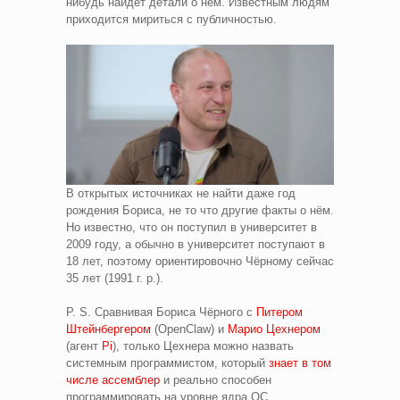
нибудь найдёт детали о нём. Известным людям
приходится мириться с публичностью.
В открытых источниках не найти даже год
рождения Бориса, не то что другие факты о нём.
Но известно, что он поступил в университет в
2009 году, а обычно в университет поступают в
18 лет, поэтому ориентировочно Чёрному сейчас
35 лет (1991 г. р.).
P. S. Сравнивая Бориса Чёрного с
Питером
Штейнбергером
(OpenClaw) и
Марио Цехнером
(агент
Pi
), только Цехнера можно назвать
системным программистом, который
знает в том
числе ассемблер
и реально способен
программировать на уровне ядра ОС.