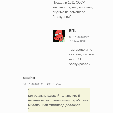
Правда в 1991 СССР
закончился, что, впрочем,
видимо не помешало
"эвакуации".
BiTL
06.07.2026 09:23
#30194306
там вроде и не
сказано, что его
из СССР
эвакуировали.
attachet
06.07.2026 09:23
#30191274
где реально каждый талантливый
паренёк может своим умом заработать
миллион или миллиард долларов.