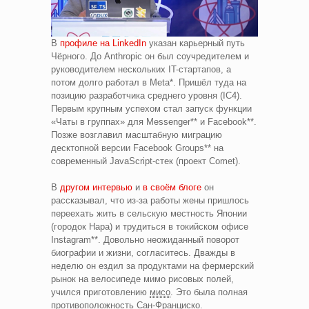
В
профиле на LinkedIn
указан карьерный путь
Чёрного. До Anthropic он был соучредителем и
руководителем нескольких IT-стартапов, а
потом долго работал в Meta*. Пришёл туда на
позицию разработчика среднего уровня (IC4).
Первым крупным успехом стал запуск функции
«Чаты в группах» для Messenger** и Facebook**.
Позже возглавил масштабную миграцию
десктопной версии Facebook Groups** на
современный JavaScript-стек (проект Comet).
В
другом интервью
и
в своём блоге
он
рассказывал, что из-за работы жены пришлось
переехать жить в сельскую местность Японии
(городок Нара) и трудиться в токийском офисе
Instagram**. Довольно неожиданный поворот
биографии и жизни, согласитесь. Дважды в
неделю он ездил за продуктами на фермерский
рынок на велосипеде мимо рисовых полей,
учился приготовлению
мисо
. Это была полная
противоположность Сан-Франциско.