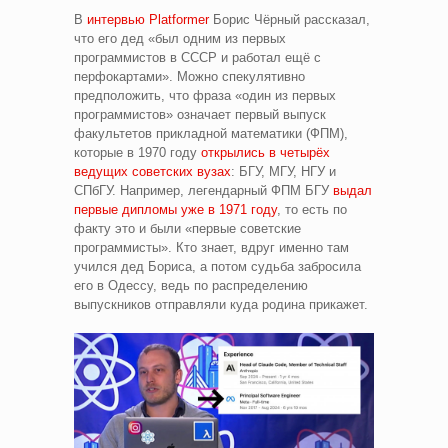
В
интервью Platformer
Борис Чёрный рассказал,
что его дед «был одним из первых
программистов в СССР и работал ещё с
перфокартами». Можно спекулятивно
предположить, что фраза «один из первых
программистов» означает первый выпуск
факультетов прикладной математики (ФПМ),
которые в 1970 году
открылись в четырёх
ведущих советских вузах
: БГУ, МГУ, НГУ и
СПбГУ. Например, легендарный ФПМ БГУ
выдал
первые дипломы уже в 1971 году
, то есть по
факту это и были «первые советские
программисты». Кто знает, вдруг именно там
учился дед Бориса, а потом судьба забросила
его в Одессу, ведь по распределению
выпускников отправляли куда родина прикажет.