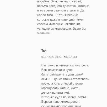
пособие. Знаю не мало семей,
весьма среднего достатка, которые
в то время свалили в штаты. Да
более того... Есть знакомые
которые даже в наши дни, имея
совсем мизерные накопления,
успешно эмигрировали. Было бы
желание...
Tah
06.07.2026 09:23
#30194658
Вы плохо понимаете о чем речь.
Вам намекают о цене
билетов\перелёта для целой
семьи + денег чтобы стартовать
новую жизнь в новой стране
(орендовать жилье, иметь
деньги на питание).
И только судя по этому, семья
Бориса явно имела денег !
существенно! больше, чем