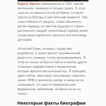
Бориса Чёрного
эвакуировали в США совсем
маленьким, примерно в четыре годика. В этом
смысле он немного похож на Брина, которого
увезли из Москвы в шестилетнем возрасте. Обе
семьи бежали от нищеты, чтобы обеспечить
детям надежду на светлое будущее в стране,
где реально каждый талантливый паренёк может
своим умом заработать миллион или миллиард
долларов.
14-летний Борис основал студию веб-
разработки, а позже бросил экономический
факультет универа, чтобы программировать. В
этом он похож на Билла Гейтса и многих других
успешных разработчиков и бизнесменов,
которые бросили бесполезный вуз. В принципе,
даже сейчас некоторые получившие «корочки»
наших ФПМ и мехматов никому в жизни их не
показывали, это просто необязательное
формальное требование, особенно если ты
талант.
Некоторые факты биографии