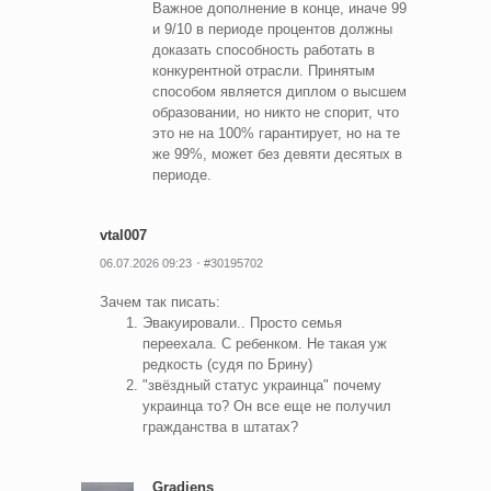
Важное дополнение в конце, иначе 99
и 9/10 в периоде процентов должны
доказать способность работать в
конкурентной отрасли. Принятым
способом является диплом о высшем
образовании, но никто не спорит, что
это не на 100% гарантирует, но на те
же 99%, может без девяти десятых в
периоде.
vtal007
06.07.2026 09:23
#30195702
Зачем так писать:
Эвакуировали.. Просто семья
переехала. С ребенком. Не такая уж
редкость (судя по Брину)
"звёздный статус украинца" почему
украинца то? Он все еще не получил
гражданства в штатах?
Gradiens