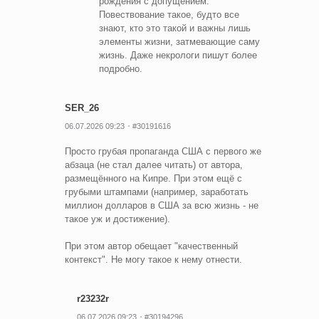
рождения с допущением.
Повествование такое, будто все
знают, кто это такой и важны лишь
элементы жизни, затмевающие саму
жизнь. Даже некрологи пишут более
подробно.
SER_26
06.07.2026 09:23
#30191616
Просто грубая пропаганда США с первого же
абзаца (не стал далее читать) от автора,
размещённого на Кипре. При этом ещё с
грубыми штампами (например, заработать
миллион долларов в США за всю жизнь - не
такое уж и достижение).
При этом автор обещает "качественный
контекст". Не могу такое к нему отнести.
r23232r
06.07.2026 09:23
#30194296