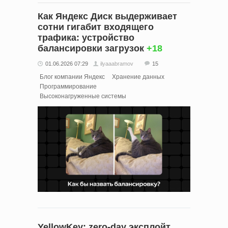
Как Яндекс Диск выдерживает
сотни гигабит входящего
трафика: устройство
балансировки загрузок
+18
01.06.2026 07:29
ilyaaabramov
15
Блог компании Яндекс
Хранение данных
Программирование
Высоконагруженные системы
YellowKey: zero-day эксплойт