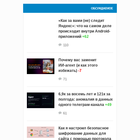
ОБСУЖДАЕМОЕ
«Как за вами (не) следит
Яндекс»: что на самом деле
происходит внутри Android-
приложений
+62
110
Почему вас заменит
ИИ‑агент (и как этого
избежать)
-7
71
6,9к за восемь лет и 121к за
полгода: аномалия в данных
одного телеграм-канала
+49
61
Как я настроил безопасное
шифрование данных для
сайта с помощью протокола