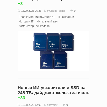
+8
16.09.2025 06:23
mClouds_editor
0
Блог компании mClouds.ru
IT-компании
История IT
Читальный зал
Компьютерное железо
Новые ИИ-ускорители и SSD на
245 ТБ: дайджест железа за июль
+33
15.08.2025 12:00
skovalev
0