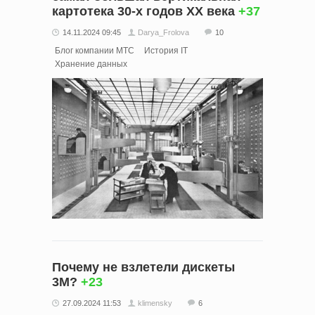
картотека 30-х годов XX века
+37
14.11.2024 09:45
Darya_Frolova
10
Блог компании МТС
История IT
Хранение данных
Почему не взлетели дискеты
3M?
+23
27.09.2024 11:53
klimensky
6