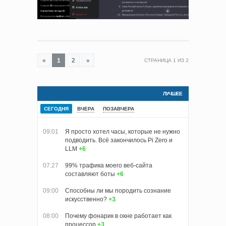
«
1
2
»
СТРАНИЦА
1
ИЗ
2
ЛУЧШЕЕ
СЕГОДНЯ
ВЧЕРА
ПОЗАВЧЕРА
09:01
Я просто хотел часы, которые не нужно
подводить. Всё закончилось Pi Zero и
LLM
+6
07:27
99% трафика моего веб‑сайта
составляют боты
+6
09:00
Способны ли мы породить сознание
искусственно?
+3
08:00
Почему фонарик в окне работает как
процессор
+3