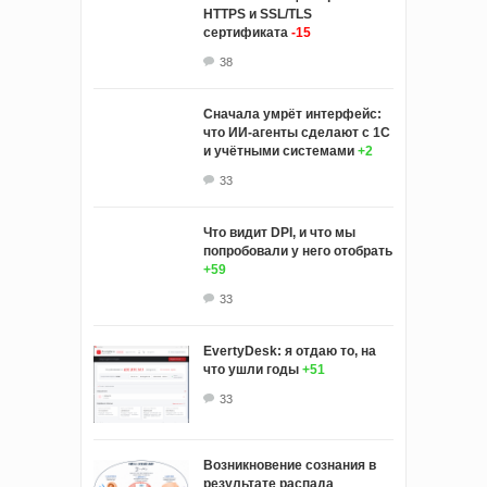
HTTPS и SSL/TLS
сертификата
-15
38
Сначала умрёт интерфейс:
что ИИ-агенты сделают с 1С
и учётными системами
+2
33
Что видит DPI, и что мы
попробовали у него отобрать
+59
33
EvertyDesk: я отдаю то, на
что ушли годы
+51
33
Возникновение сознания в
результате распада