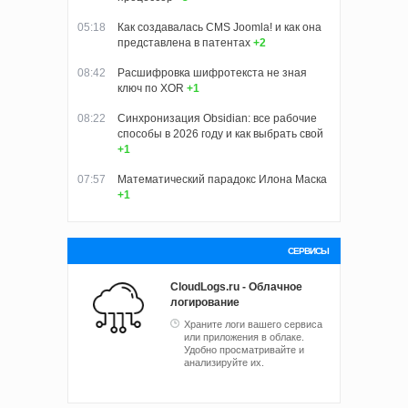
05:18
Как создавалась CMS Joomla! и как она
представлена в патентах
+2
08:42
Расшифровка шифротекста не зная
ключ по XOR
+1
08:22
Синхронизация Obsidian: все рабочие
способы в 2026 году и как выбрать свой
+1
07:57
Математический парадокс Илона Маска
+1
СЕРВИСЫ
CloudLogs.ru - Облачное
логирование
Храните логи вашего сервиса
или приложения в облаке.
Удобно просматривайте и
анализируйте их.