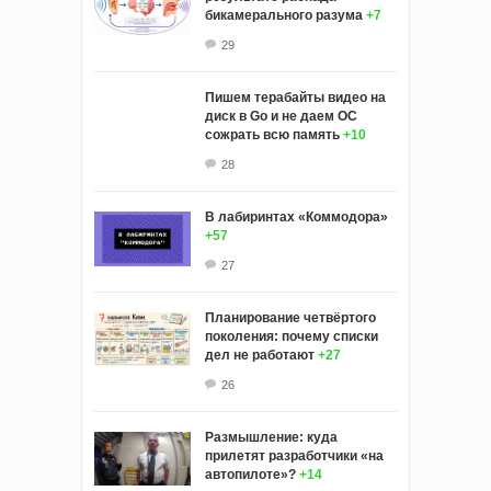
бикамерального разума
+7
29
Пишем терабайты видео на
диск в Go и не даем ОС
сожрать всю память
+10
28
В лабиринтах «Коммодора»
+57
27
Планирование четвёртого
поколения: почему списки
дел не работают
+27
26
Размышление: куда
прилетят разработчики «на
автопилоте»?
+14