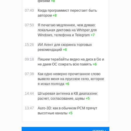
физики
+8
07:40
Когда программист перестает быть
автором
+8
07:50
Я печатаю медленнее, чем думаю:
локальная диктовка на Whisper для
Windows, телефона и Telegram
+7
15:26
ИИ Агент для скоринга торговых
рекомендаций
+6
09:18
Пишем терабайты видео на диск в Go и
не даем ОС сожрать всю память
+6
07:38
Как одно неверно прочитанное слово
вывело меня на прусское село, которое
я искал полгода
+6
14:44
Штыревая антенна в КВ диапазоне:
расчет, согласование, шумы
+5
13:47
Auro-3D: как в обычном PCM прячут
высотные каналы
+5