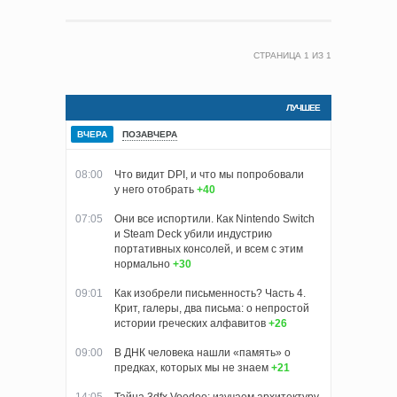
СТРАНИЦА
1
ИЗ
1
ЛУЧШЕЕ
ВЧЕРА
ПОЗАВЧЕРА
08:00
Что видит DPI, и что мы попробовали
у него отобрать
+40
07:05
Они все испортили. Как Nintendo Switch
и Steam Deck убили индустрию
портативных консолей, и всем с этим
нормально
+30
09:01
Как изобрели письменность? Часть 4.
Крит, галеры, два письма: о непростой
истории греческих алфавитов
+26
09:00
В ДНК человека нашли «память» о
предках, которых мы не знаем
+21