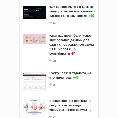
6,9к за восемь лет и 121к за
полгода: аномалия в данных
одного телеграм-канала
+49
61
Как я настроил безопасное
шифрование данных для
сайта с помощью протокола
HTTPS и SSL/TLS
сертификата
-14
35
EvertyDesk: я отдаю то, на
что ушли годы
+46
32
Возникновение сознания в
результате распада
бикамерального разума
+7
29