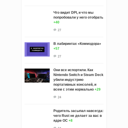
Что видит DPI, и что мы
попробовали у него отобрать
+40
27
В лабиринтах «Коммодора»
+57
27
Они все испортили. Как
Nintendo Switch и Steam Deck
убили индустрию
портативных консолей, и
всем с этим нормально
+29
24
Родитель засыпал навсегда:
чего Rust не делает за вас в
ядре ОС
+8