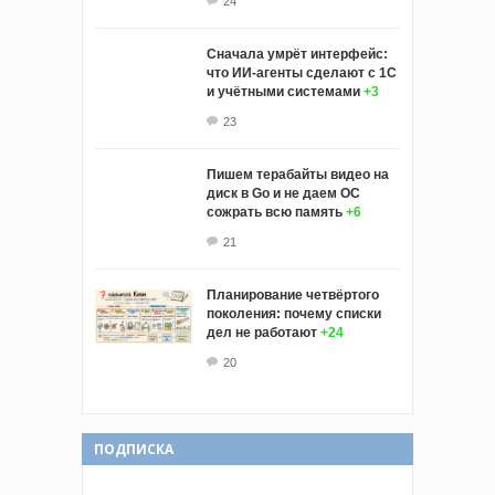
24
Сначала умрёт интерфейс:
что ИИ-агенты сделают с 1С
и учётными системами
+3
23
Пишем терабайты видео на
диск в Go и не даем ОС
сожрать всю память
+6
21
Планирование четвёртого
поколения: почему списки
дел не работают
+24
20
ПОДПИСКА