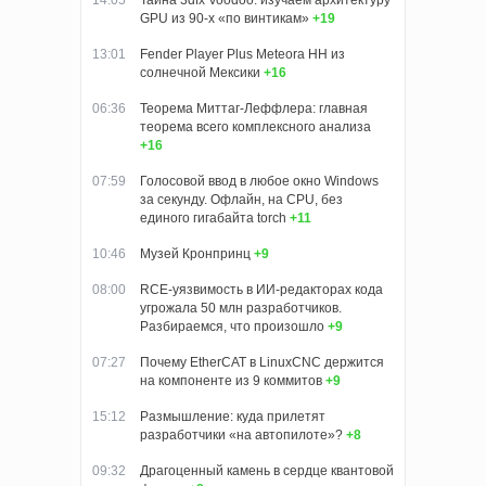
14:05
Тайна 3dfx Voodoo: изучаем архитектуру
GPU из 90-х «по винтикам»
+19
13:01
Fender Player Plus Meteora HH из
солнечной Мексики
+16
06:36
Теорема Миттаг-Леффлера: главная
теорема всего комплексного анализа
+16
07:59
Голосовой ввод в любое окно Windows
за секунду. Офлайн, на CPU, без
единого гигабайта torch
+11
10:46
Музей Кронпринц
+9
08:00
RCE-уязвимость в ИИ-редакторах кода
угрожала 50 млн разработчиков.
Разбираемся, что произошло
+9
07:27
Почему EtherCAT в LinuxCNC держится
на компоненте из 9 коммитов
+9
15:12
Размышление: куда прилетят
разработчики «на автопилоте»?
+8
09:32
Драгоценный камень в сердце квантовой