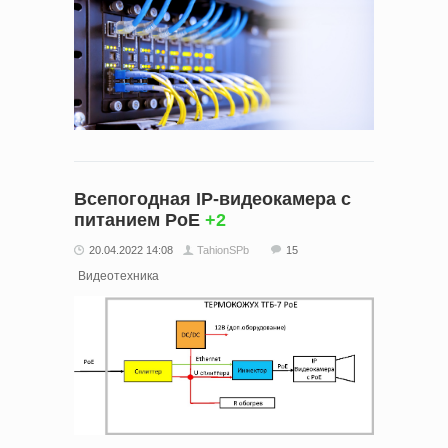
Всепогодная IP-видеокамера с
питанием PoE
+2
20.04.2022 14:08
TahionSPb
15
Видеотехника