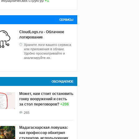
иерархических структур
+1
СЕРВИСЫ
CloudLogs.ru - Облачное
логирование
Храните логи вашего сервиса
или приложения в облаке.
Удобно просматривайте и
анализируйте их.
ОБСУЖДАЕМОЕ
Может, нам стоит остановить
гонку вооружений и сесть
за стол переговоров?
+206
265
Мадагаскарская ловушка:
как профессор обхитрил
студентов, использующих