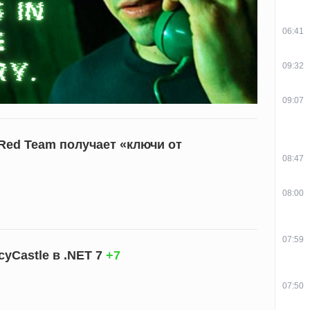
06:41
09:32
09:07
Red Team получает «ключи от
08:47
08:00
07:59
yCastle в .NET 7
+7
07:50