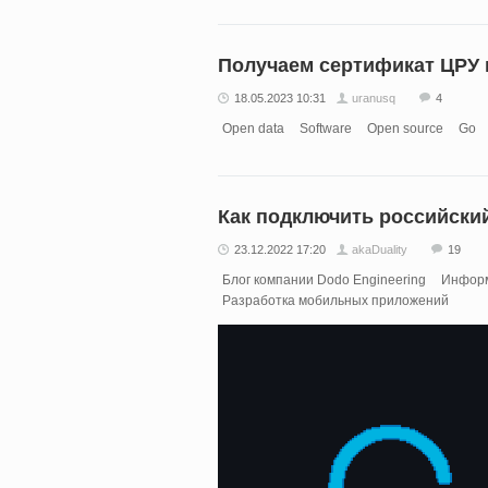
Получаем сертификат ЦРУ 
18.05.2023 10:31
uranusq
4
Open data
Software
Open source
Go
Как подключить российски
23.12.2022 17:20
akaDuality
19
Блог компании Dodo Engineering
Информ
Разработка мобильных приложений