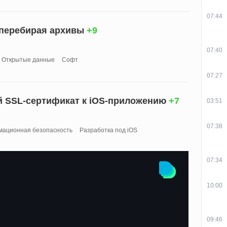
07:44
перебирая архивы
+9
07:40
Открытые данные
Софт
07:27
й SSL-сертификат к iOS-приложению
+7
03:51
07:38
ационная безопасность
Разработка под iOS
07:34
10:00
09:46