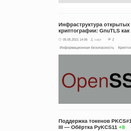
Инфраструктура открытых 
криптографии: GnuTLS как
05.05.2021 14:06
saipr
2
Информационная безопасность
Крипто
Поддержка токенов PKCS#1
III — Обёртка PyKCS11
+8