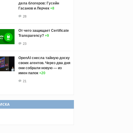
дела блогеров: Гусейн
Гасанов и Лерчек
+8
28
От чего защищает Certificate
Transparency?
+9
23
OpenAI снесла тайную доску
своих агентов. Через два дня
они собрали новую — из
имен папок
+20
21
ИСКА