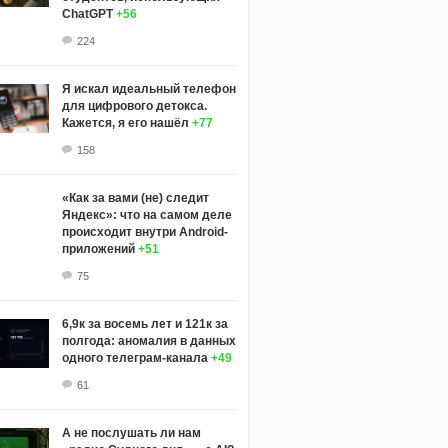
ChatGPT
+56
224
Я искал идеальный телефон
для цифрового детокса.
Кажется, я его нашёл
+77
158
«Как за вами (не) следит
Яндекс»: что на самом деле
происходит внутри Android-
приложений
+51
75
6,9к за восемь лет и 121к за
полгода: аномалия в данных
одного телеграм-канала
+49
61
А не послушать ли нам