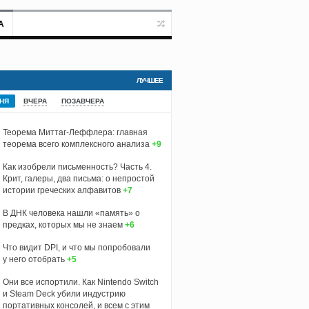
А
ЛУЧШЕЕ
НЯ
ВЧЕРА
ПОЗАВЧЕРА
Теорема Миттаг-Леффлера: главная
теорема всего комплексного анализа
+9
Как изобрели письменность? Часть 4.
Крит, галеры, два письма: о непростой
истории греческих алфавитов
+7
В ДНК человека нашли «память» о
предках, которых мы не знаем
+6
Что видит DPI, и что мы попробовали
у него отобрать
+5
Они все испортили. Как Nintendo Switch
и Steam Deck убили индустрию
портативных консолей, и всем с этим