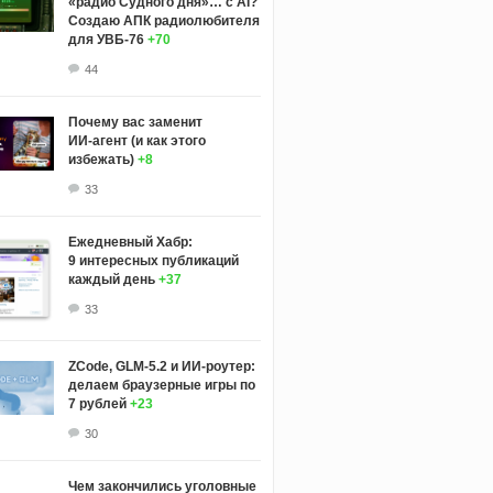
«радио Судного дня»… с AI?
Создаю АПК радиолюбителя
для УВБ-76
+70
44
Почему вас заменит
ИИ‑агент (и как этого
избежать)
+8
33
Ежедневный Хабр:
9 интересных публикаций
каждый день
+37
33
ZCode, GLM-5.2 и ИИ-роутер:
делаем браузерные игры по
7 рублей
+23
30
Чем закончились уголовные