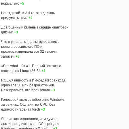
нормально
+5
Не отдавайте ИИ то, что должны
придумать сами
+4
Драгоценный камень в сердце квантовой
физики
+3
Что я узнала, когда выгрузила весь
реестр российского ПО и
проанализировала все 32 тысячи
записей
+3
«Bro, what…?» #1. Первый контакт с
crackme на Linux x86-64
+3
RCE-уязвимость в ИИ-редакторах кода
угрожала 50 млн разработчиков.
Разбираемся, что произошло
+3
Голосовой ввод в любое окно Windows
за секунду. Офлайн, на CPU, без
единого гигабайта torch
+3
Я печатаю медленнее, чем думаю:
локальная диктовка на Whisper для
Windows, телефона и Telegram
+3