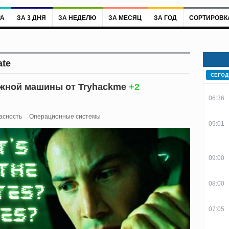
РА
ЗА 3 ДНЯ
ЗА НЕДЕЛЮ
ЗА МЕСЯЦ
ЗА ГОД
СОРТИРОВК
ate
СЕГОД
жной машины от Tryhackme
+2
06:36
асность
Операционные системы
09:01
09:00
08:00
07:05