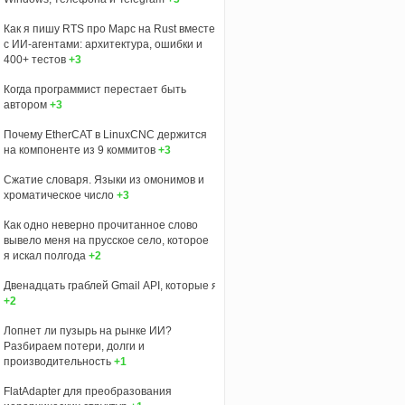
Как я пишу RTS про Марс на Rust вместе
с ИИ-агентами: архитектура, ошибки и
400+ тестов
+3
Когда программист перестает быть
автором
+3
Почему EtherCAT в LinuxCNC держится
на компоненте из 9 коммитов
+3
Сжатие словаря. Языки из омонимов и
хроматическое число
+3
Как одно неверно прочитанное слово
вывело меня на прусское село, которое
я искал полгода
+2
Двенадцать граблей Gmail API, которые я собрал, пока учил Claude отправля
+2
Лопнет ли пузырь на рынке ИИ?
Разбираем потери, долги и
производительность
+1
FlatAdapter для преобразования