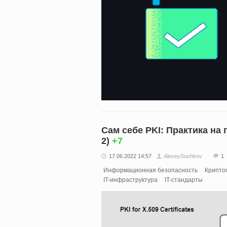
Сам себе PKI: Практика на 
2)
+7
17.06.2022 14:57
AlexeySushkov
1
Информационная безопасность
Крипто
IT-инфраструктура
IT-стандарты