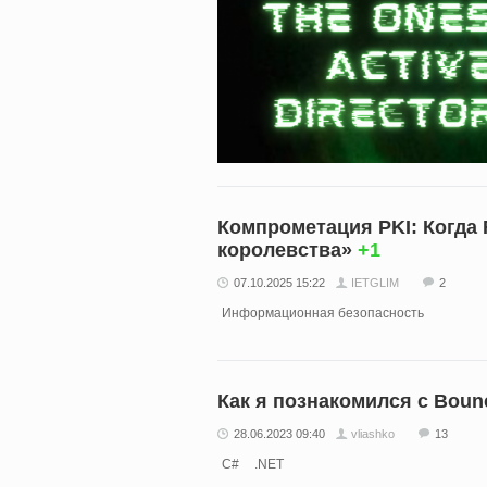
Компрометация PKI: Когда 
королевства»
+1
07.10.2025 15:22
IETGLIM
2
Информационная безопасность
Как я познакомился с Bounc
28.06.2023 09:40
vliashko
13
C#
.NET