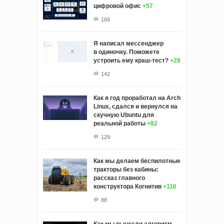
цифровой офис
+57
169
Я написал мессенджер
в одиночку. Поможете
устроить ему краш‑тест?
+28
142
Как я год проработал на Arch
Linux, сдался и вернулся на
скучную Ubuntu для
реальной работы
+82
129
Как мы делаем беспилотные
тракторы без кабины:
рассказ главного
конструктора Когнитив
+116
88
Как мы вынесли алгоритм