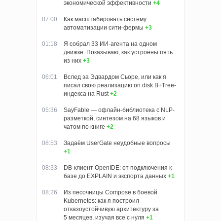
экономической эффективности
+4
07:00
Как масштабировать систему
автоматизации сити-фермы
+3
01:18
Я собрал 33 ИИ-агента на одном
движке. Показываю, как устроены пять
из них
+3
06:01
Вслед за Эдвардом Сьоре, или как я
писал свою реализацию on disk B+Tree-
индекса на Rust
+2
05:36
SayFable — офлайн-библиотека с NLP-
разметкой, синтезом на 68 языков и
чатом по книге
+2
08:53
Задаём UserGate неудобные вопросы
+1
08:33
DB-клиент OpenIDE: от подключения к
базе до EXPLAIN и экспорта данных
+1
08:26
Из песочницы Compose в боевой
Kubernetes: как я построил
отказоустойчивую архитектуру за
5 месяцев, изучая все с нуля
+1