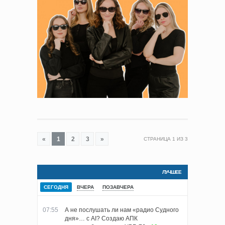
«
1
2
3
»
СТРАНИЦА
1
ИЗ
3
ЛУЧШЕЕ
СЕГОДНЯ
ВЧЕРА
ПОЗАВЧЕРА
07:55
А не послушать ли нам «радио Судного
дня»… с AI? Создаю АПК