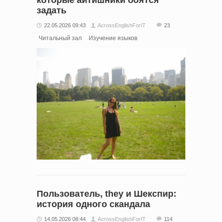
задать
22.05.2026 09:43
AcrossEnglishForIT
23
Читальный зал
Изучение языков
Пользователь, they и Шекспир:
история одного скандала
14.05.2026 08:44
AcrossEnglishForIT
114