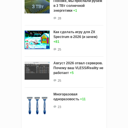
Похоже, мы проспали рубеж
в 3 ТВт солнечной
энергетики
+1
28
Как сделать игру для ZX
Spectrum в 2026 (и зачем)
+81
25
Август 2026 отвал серверов.
Почему ваш VLESS/Reality не
работает
+5
25
Многоразовая
одноразовость
+11
23