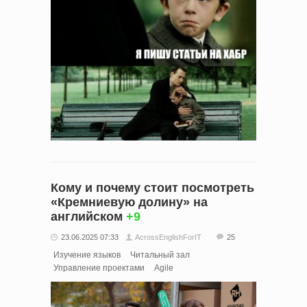
Кому и почему стоит посмотреть
«Кремниевую долину» на
английском
+9
23.06.2025 07:33
AcrossEnglishForIT
25
Изучение языков
Читальный зал
Управление проектами
Agile