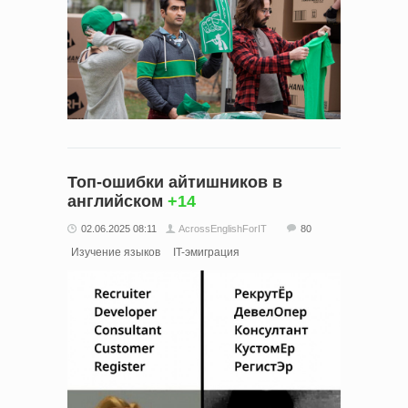
Топ-ошибки айтишников в
английском
+14
02.06.2025 08:11
AcrossEnglishForIT
80
Изучение языков
IT-эмиграция