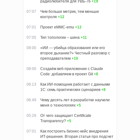
радиолюбителя для УВБ-76
+19
07:07
Чем больше метрик, тем меньше
контроля
+12
07:01
Проект eMMC-emu
+12
07:05
Тип топологии – шина
+11
08:00
«ИИ — убийца образования или его
второе дыхание?» Честный разговор с
преподавателем
+10
08:00
Создаём веб-приложение с Claude
Code: добавляем в проект Git
+8
06:13
Как ИИ-помощник работает с данными
1С: семь практических сценариев
+8
06:49
Чему десять лет в разработке научили
меня о технологиях
+5
05:29
От чего защищает Certificate
Transparency?
+5
07:01
Как построить бизнес-кейс внедрения
ИТ-решения. Вторая статья про подсчет