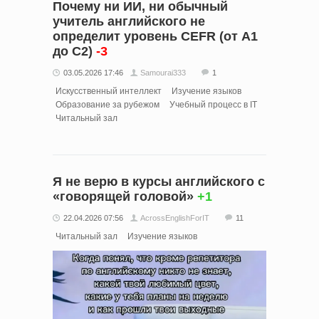
Почему ни ИИ, ни обычный
учитель английского не
определит уровень CEFR (от A1
до C2)
-3
03.05.2026 17:46
Samourai333
1
Искусственный интеллект
Изучение языков
Образование за рубежом
Учебный процесс в IT
Читальный зал
Я не верю в курсы английского с
«говорящей головой»
+1
22.04.2026 07:56
AcrossEnglishForIT
11
Читальный зал
Изучение языков