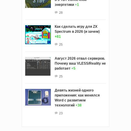
энергетики
+1
28
Как сделать игру для ZX
Spectrum в 2026 (и зачем)
+81
25
Август 2026 отвал серверов.
Почему ваш VLESS/Reality не
работает
+5
25
Девять жизней одного
приложения: как менялся
Word с развитием
технологий
+38
23