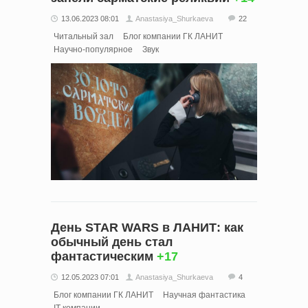
13.06.2023 08:01
Anastasiya_Shurkaeva
22
Читальный зал
Блог компании ГК ЛАНИТ
Научно-популярное
Звук
День STAR WARS в ЛАНИТ: как
обычный день стал
фантастическим
+17
12.05.2023 07:01
Anastasiya_Shurkaeva
4
Блог компании ГК ЛАНИТ
Научная фантастика
IT-компании