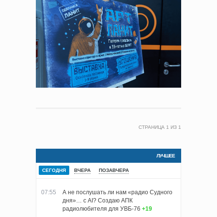
СТРАНИЦА
1
ИЗ
1
ЛУЧШЕЕ
СЕГОДНЯ
ВЧЕРА
ПОЗАВЧЕРА
07:55
А не послушать ли нам «радио Судного
дня»… с AI? Создаю АПК
радиолюбителя для УВБ-76
+19