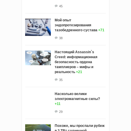
45
Мой опыт
эндопротезирования
тазобедренного сустава
+71
38
Настоящий Assassin`s
Creed: информационная
безопасность ордена
тамплиеров – мифы и
реальность
+21
35
Насколько велики
электромагнитные силы?
+11
29
Похоже, мы проспали рубеж
в 3 ТВт солнечной