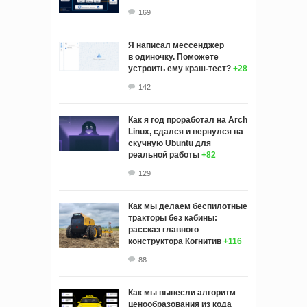
169
Я написал мессенджер
в одиночку. Поможете
устроить ему краш‑тест?
+28
142
Как я год проработал на Arch
Linux, сдался и вернулся на
скучную Ubuntu для
реальной работы
+82
129
Как мы делаем беспилотные
тракторы без кабины:
рассказ главного
конструктора Когнитив
+116
88
Как мы вынесли алгоритм
ценообразования из кода