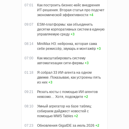
07:01
Как построить бизнес-кейс внедрения
ИТ-решения. Вторая статья про подсчет
экономической эффективности
+4
09:07
ESM-платформы: как объединить
десятки корпоративных систем в единую
управляемую среду
+3
08:14
MiniMax H3: нейронка, которая сама
себе режиссёр, звукарь и монтажёр
+3
07:00
Как масштабировать систему
автоматизации сити-фермы
+3
01:18
Я собрал 33 ИИ-агента на одном
движке. Показываю, как устроены пять
из них
+3
09:21
Резать косты с помощью ИИ-агентов
невозмо… Хотя, подождите
+2
08:10
Умный агрегатор на базе таблиц:
собираем дайджест новостей с
помощью MWS Tables
+2
07:23
Обновления GigaIDE за июль 2026
+2