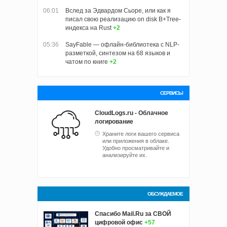
06:01
Вслед за Эдвардом Сьоре, или как я
писал свою реализацию on disk B+Tree-
индекса на Rust
+2
05:36
SayFable — офлайн-библиотека с NLP-
разметкой, синтезом на 68 языков и
чатом по книге
+2
СЕРВИСЫ
CloudLogs.ru - Облачное
логирование
Храните логи вашего сервиса
или приложения в облаке.
Удобно просматривайте и
анализируйте их.
ОБСУЖДАЕМОЕ
Спасибо Mail.Ru за СВОЙ
цифровой офис
+57