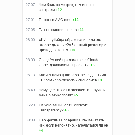
07:07
Чем больше метрик, тем меньше
контроля
+12
07:01
Проект eMMC-emu
+12
07:05
Тип топологии – шина
+11
08:00
«ИИ — убийца образования или его
второе дыхание?» Честный разговор с
преподавателем
+10
08:00
Создаём веб-приложение с Claude
Code: добавляем в проект Git
+8
06:13
Как ИИ-помощник работает с данными
1С: семь практических сценариев
+8
06:49
Чему десять лет в разработке научили
меня о технологиях
+5
05:29
От чего защищает Certificate
Transparency?
+5
08:08
Необратимая операция: как печатать
чек, если непонятно, напечатался ли он
+4