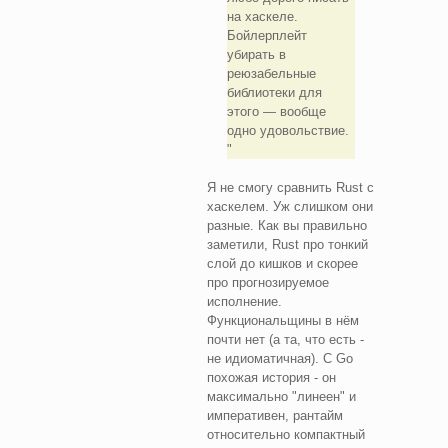
на хаскеле.
Бойлерплейт
убирать в
реюзабельные
библиотеки для
этого — вообще
одно удовольствие.
Я не смогу сравнить Rust с
хаскелем. Уж слишком они
разные. Как вы правильно
заметили, Rust про тонкий
слой до кишков и скорее
про прогнозируемое
исполнение.
Функциональщины в нём
почти нет (а та, что есть -
не идиоматичная). С Go
похожая история - он
максимально "линеен" и
императивен, рантайм
относительно компактный