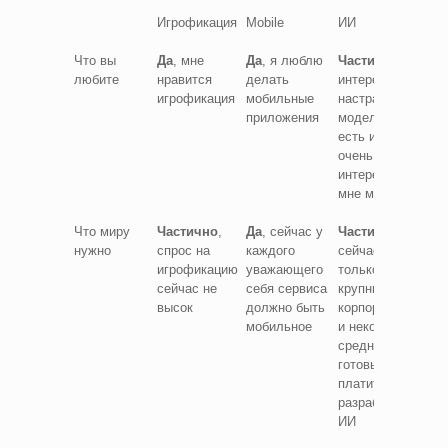
Игрофикация
Mobile
ИИ
Что вы
Да
, мне
Да
, я люблю
Частично
,
любите
нравится
делать
интересно
игрофикация
мобильные
настраивать
приложения
модели, но
есть и не
очень
интересные
мне методы
Что миру
Частично
,
Да
, сейчас у
Частично
,
нужно
спрос на
каждого
сейчас
игрофикацию
уважающего
только
сейчас не
себя сервиса
крупные
высок
должно быть
корпорации
мобильное
и некоторые
средние
готовы
платить за
разработку
ИИ