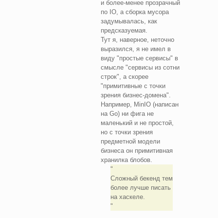
и более-менее прозрачный
по IO, а сборка мусора
задумывалась, как
предсказуемая.
Тут я, наверное, неточно
выразился, я не имел в
виду "простые сервисы" в
смысле "сервисы из сотни
строк", а скорее
"примитивные с точки
зрения бизнес-домена".
Например, MinIO (написан
на Go) ни фига не
маленький и не простой,
но с точки зрения
предметной модели
бизнеса он примитивная
хранилка блобов.
Сложный бекенд тем
более лучше писать
на хаскеле.