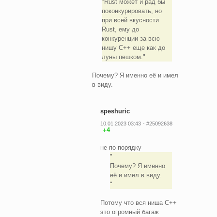
Rust может и рад бы
поконкурировать, но
при всей вкусности
Rust, ему до
конкуренции за всю
нишу C++ еще как до
луны пешком.
Почему? Я именно её и имел
в виду.
speshuric
10.01.2023 03:43
#25092638
+4
не по порядку
Почему? Я именно
её и имел в виду.
Потому что вся ниша C++
это огромный багаж