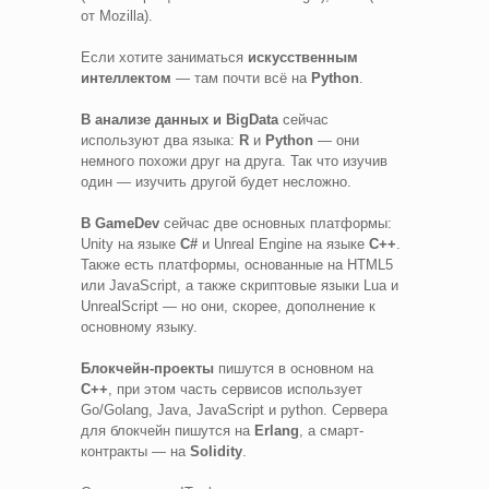
от Mozilla).
Если хотите заниматься
искусственным
интеллектом
— там почти всё на
Python
.
В анализе данных и BigData
сейчас
используют два языка:
R
и
Python
— они
немного похожи друг на друга. Так что изучив
один — изучить другой будет несложно.
В GameDev
сейчас две основных платформы:
Unity на языке
C#
и Unreal Engine на языке
C++
.
Также есть платформы, основанные на HTML5
или JavaScript, а также скриптовые языки Lua и
UnrealScript — но они, скорее, дополнение к
основному языку.
Блокчейн-проекты
пишутся в основном на
C++
, при этом часть сервисов использует
Go/Golang, Java, JavaScript и python. Сервера
для блокчейн пишутся на
Erlang
, а смарт-
контракты — на
Solidity
.