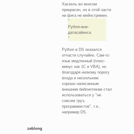
Хаскель во многом
прекрасен, но в этой части
ни фига не мейнстримен.
Python-вне-
датасайенса
Python в DS оказался
отчасти случайно. Сам-то
язык медленный (плюс-
минус как 1C и VBA), но
благодаря низкому порогу
входа и нескольким
хорошо написанным
внешним библиотекам стал
использоваться у "не
совсем труъ
программистов", т.е.,
например DS.
zeblong