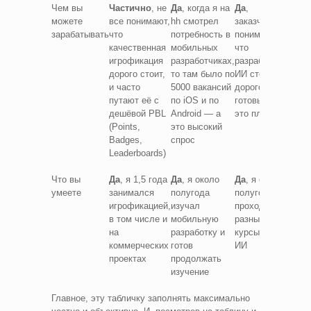
Чем вы
Частично
, не
Да
, когда я на
Да
,
можете
все понимают,
hh смотрел
заказчики
зарабатывать
что
потребность в
понимают,
качественная
мобильных
что
игрофикация
разработчиках,
разработка
дорого стоит,
то там было по
ИИ стоит
и часто
5000 вакансий
дорого и
путают её с
по iOS и по
готовы за
дешёвой PBL
Android — а
это платить
(Points,
это высокий
Badges,
спрос
Leaderboards)
Что вы
Да
, я 1,5 года
Да
, я около
Да
, я около
умеете
занимался
полугода
полугода
игрофикацией,
изучал
проходил
в том числе и
мобильную
разные
на
разработку и
курсы по
коммерческих
готов
ИИ
проектах
продолжать
изучение
Главное, эту табличку заполнять максимально