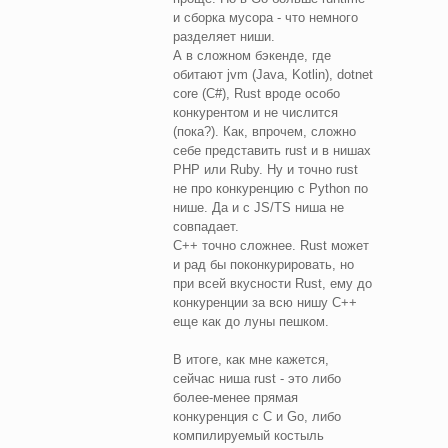
и сборка мусора - что немного
разделяет ниши.
А в сложном бэкенде, где
обитают jvm (Java, Kotlin), dotnet
core (C#), Rust вроде особо
конкурентом и не числится
(пока?). Как, впрочем, сложно
себе представить rust и в нишах
PHP или Ruby. Ну и точно rust
не про конкуренцию с Python по
нише. Да и с JS/TS ниша не
совпадает.
С++ точно сложнее. Rust может
и рад бы поконкурировать, но
при всей вкусности Rust, ему до
конкуренции за всю нишу C++
еще как до луны пешком.
В итоге, как мне кажется,
сейчас ниша rust - это либо
более-менее прямая
конкуренция с C и Go, либо
компилируемый костыль