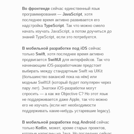
Во фронтенде
сейчас единственный язык
программирования —
JavaScript
, хотя
последнее время активно развивается его
надстройка
TypeScript
. Так что можно смело
начать изучать JavaScript, а потом доучиться до
знаний TypeScript, если это потребуется.
В мобильной разработке под iOS
сейчас
только
Swift
, хотя последнее время активно
продвигается
SwiftUI
для интерфейсов. Так что
начинающим iOS-разработчикам предстоит
выбирать между стандартным Swift на UIKit
(большинство вакансий пока на нём) или
модным SwiftUI (который будет популярен через
пару лет). Знатоки iOS-разработки могут
спросить — а как же Objective C? Но этот язык
не поддерживается даже Apple, так что можно
его не изучать (если нет необходимости
поддерживать какие-нибудь устаревшие legacy).
В мобильной разработке под Android
сейчас
только
Kotlin
, может, кроме старых проектов,
которые написаны на Java. Но последних сейчас