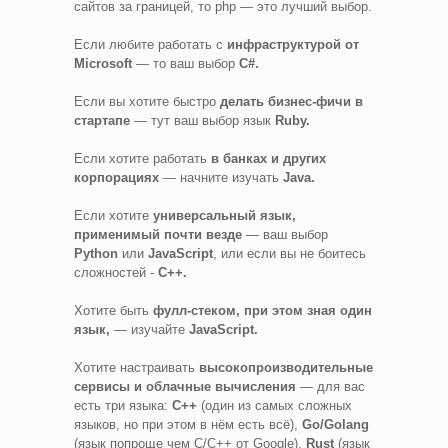
сайтов за границей, то php — это лучший выбор.
Если любите работать с
инфраструктурой от
Microsoft
— то ваш выбор
C#.
Если вы хотите быстро
делать бизнес-фичи в
стартапе
— тут ваш выбор язык
Ruby.
Если хотите работать
в банках и других
корпорациях
— начните изучать
Java.
Если хотите
универсальный язык,
применимый почти везде
— ваш выбор
Python
или
JavaScript
, или если вы не боитесь
сложностей -
С++.
Хотите быть
фулл-стеком, при этом зная один
язык,
— изучайте
JavaScript.
Хотите настраивать
высокопроизводительные
сервисы и облачные вычисления
— для вас
есть три языка:
C++
(один из самых сложных
языков, но при этом в нём есть всё),
Go/Golang
(язык попроще чем C/C++ от Google),
Rust
(язык