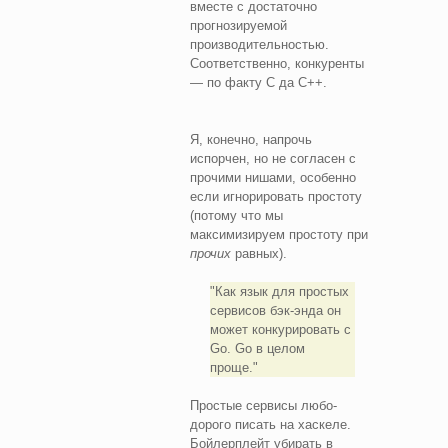
вместе с достаточно
прогнозируемой
производительностью.
Соответственно, конкуренты
— по факту C да C++.
Я, конечно, напрочь
испорчен, но не согласен с
прочими нишами, особенно
если игнорировать простоту
(потому что мы
максимизируем простоту при
прочих
равных).
Как язык для простых
сервисов бэк-энда он
может конкурировать с
Go. Go в целом
проще.
Простые сервисы любо-
дорого писать на хаскеле.
Бойлерплейт убирать в