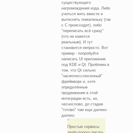
существующего
нагромождения кода. Либо
учиться жить вместе и
вытеснять помаленьку (так
с C происходит), либо
"переписать всё сразу"
(что не кажется
реальным). И тут
становится непросто. Вот
пример - попробуйте
написать UI приложение
под KDE и Qt. Проблема в
том, что Qt сильно
"засиплюсслюсенный"
фреймворк и, хотя
определённые
продвижения в этой
интеграции есть, но,
чеснослово, до стадии
"готово" там еще далеко-
далеко.
Простые сервисы
любо-дорого писать