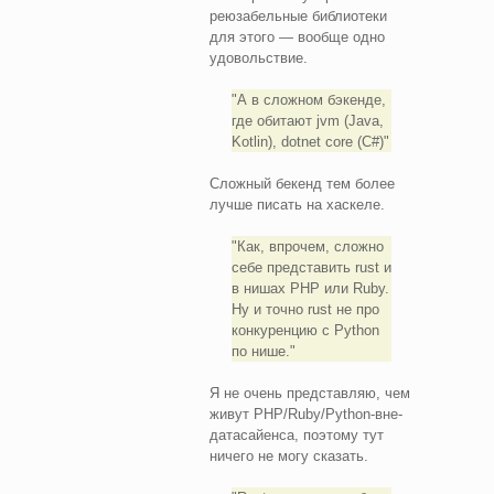
реюзабельные библиотеки
для этого — вообще одно
удовольствие.
А в сложном бэкенде,
где обитают jvm (Java,
Kotlin), dotnet core (C#)
Сложный бекенд тем более
лучше писать на хаскеле.
Как, впрочем, сложно
себе представить rust и
в нишах PHP или Ruby.
Ну и точно rust не про
конкуренцию с Python
по нише.
Я не очень представляю, чем
живут PHP/Ruby/Python-вне-
датасайенса, поэтому тут
ничего не могу сказать.