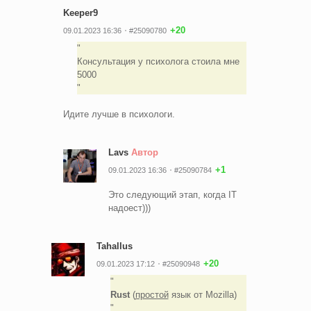
Keeper9
+20
09.01.2023 16:36
#25090780
Консультация у психолога стоила мне
5000
Идите лучше в психологи.
Lavs
Автор
+1
09.01.2023 16:36
#25090784
Это следующий этап, когда IT
надоест)))
Tahallus
+20
09.01.2023 17:12
#25090948
Rust
(
простой
язык от Mozilla)