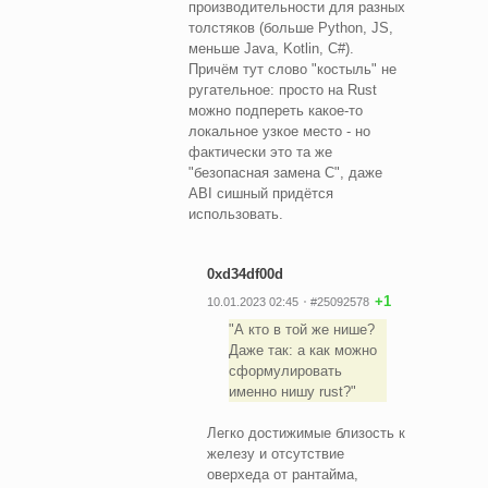
производительности для разных
толстяков (больше Python, JS,
меньше Java, Kotlin, C#).
Причём тут слово "костыль" не
ругательное: просто на Rust
можно подпереть какое-то
локальное узкое место - но
фактически это та же
"безопасная замена C", даже
ABI сишный придётся
использовать.
0xd34df00d
+1
10.01.2023 02:45
#25092578
А кто в той же нише?
Даже так: а как можно
сформулировать
именно нишу rust?
Легко достижимые близость к
железу и отсутствие
оверхеда от рантайма,