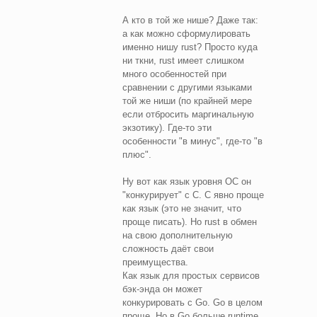
А кто в той же нише? Даже так:
а как можно сформулировать
именно нишу rust? Просто куда
ни ткни, rust имеет слишком
много особенностей при
сравнении с другими языками
той же ниши (по крайней мере
если отбросить маргинальную
экзотику). Где-то эти
особенности "в минус", где-то "в
плюс".
Ну вот как язык уровня ОС он
"конкурирует" с C. С явно проще
как язык (это не значит, что
проще писать). Но rust в обмен
на свою дополнительную
сложность даёт свои
преимущества.
Как язык для простых сервисов
бэк-энда он может
конкурировать с Go. Go в целом
проще. Но в Go больше runtime