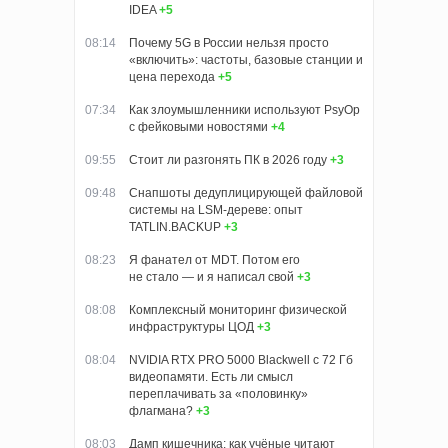
IDEA
+5
08:14
Почему 5G в России нельзя просто
«включить»: частоты, базовые станции и
цена перехода
+5
07:34
Как злоумышленники используют PsyOp
с фейковыми новостями
+4
09:55
Стоит ли разгонять ПК в 2026 году
+3
09:48
Снапшоты дедуплицирующей файловой
системы на LSM-дереве: опыт
TATLIN.BACKUP
+3
08:23
Я фанател от MDT. Потом его
не стало — и я написал свой
+3
08:08
Комплексный мониторинг физической
инфраструктуры ЦОД
+3
08:04
NVIDIA RTX PRO 5000 Blackwell с 72 Гб
видеопамяти. Есть ли смысл
переплачивать за «половинку»
флагмана?
+3
08:03
Дамп кишечника: как учёные читают