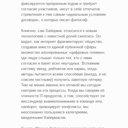
фиксируются прозрачным кодом и требуют
согласия участников, несут в себе отпечаток
стремления к тем самым «идеальным условиям
договора», о которых писал философ.
Конечно, сам Хабермас относился к новым
технологиям с известной долей скепсиса. Он
видел, как интернет фрагментирует общество,
создавая вместо единой публичной сферы
множество изолированных «цифровых племен»,
где люди слышат только тех, кто с ними
согласен и банят всех неугодных. Вспомним
систему звезд, рейтингов или кармы, когда
авторы пытаются всеми способами (иногда, и не
совсем честными) получить заветную пятерку.
Тем не менее именно его оптикой мы сегодня
смотрим на эти процессы. Когда мы говорим об
этичности IT-продуктов, о том, способствует ли
мессенджер взаимопониманию в команде или,
наоборот, провоцирует конфликты, мы
неосознанно пользуемся категориями,
введенными Хабермасом.