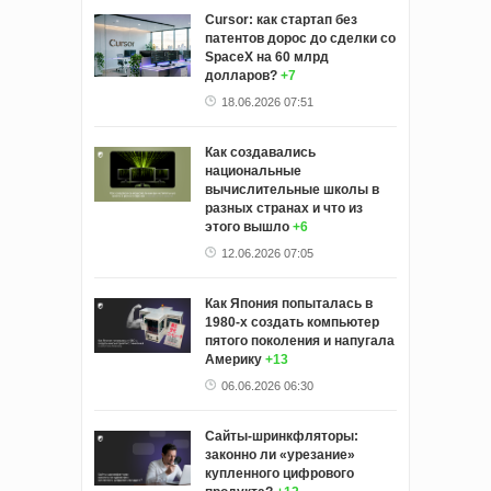
Cursor: как стартап без
патентов дорос до сделки со
SpaceX на 60 млрд
долларов?
+7
18.06.2026 07:51
Как создавались
национальные
вычислительные школы в
разных странах и что из
этого вышло
+6
12.06.2026 07:05
Как Япония попыталась в
1980-х создать компьютер
пятого поколения и напугала
Америку
+13
06.06.2026 06:30
Сайты-шринкфляторы:
законно ли «урезание»
купленного цифрового