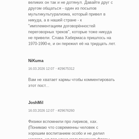
великих он так и не дотянул. Давайте друг с
другом общаться - один из посылов
мультикультурализма, который привел в
никуда, а в нашей стране - к
"имплементациям договорённостей
переговорных треков", которые тоже никуда
не привели. Слава Хабермаса пришлось на
1970-1990-е, и он пережил её на тридцать лет.
NiKuma
16.03.2026 12:07
#29675312
Вам не хватает кармы чтобы комментировать
этот пост...
JoshMil
16.03.2026 12:07
#29676260
Физики вспомнили про лириков, хах.
(Понимаю что современны человек с
хорошим воспитанием особо и не делил