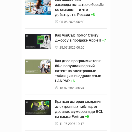
законодательство о борьбе
со спамом — и что
действует в России
+8
05.08.2026 06:30
Как VisiCalc помог Стиву
Джобсу в продаже Apple II
+7
25.07.2026 06:20
Как двое программистов в
80-е получили первый
патент на электронные
таблицы и внедрили язык
LANPAR
+6
18.07.2026 06:24
Краткая история создания
электронных таблиц: от
древних шумеров и до BCL
на языке Fortran
+9
11.07.2026 10:17