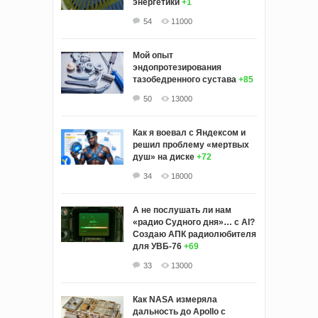
энергетики
+1
54
11000
Мой опыт
эндопротезирования
тазобедренного сустава
+85
50
13000
Как я воевал с Яндексом и
решил проблему «мертвых
душ» на диске
+72
34
18000
А не послушать ли нам
«радио Судного дня»… с AI?
Создаю АПК радиолюбителя
для УВБ-76
+69
33
13000
Как NASA измеряла
дальность до Apollo с