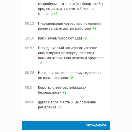
микробиом — и зачем (спойлер: чтобы
предсказать и вылечить болезни,
конечно)
+3
06:13
Планирование четвёртого поколения:
почему списки дел не работают
+3
10:10
Как и зачем ускоряют LLM
+2
09:52
Поведенческий антифрод: что еще
анализируют антифрод-системы
помимо отпечатков железа и браузера
+2
09:28
Невиноватая игра: почему видеоигры —
не враг, а зеркало
+2
08:57
Коротко о веб-сертификатах
безопасности
+2
08:50
ggrebalance: Часть 3. Выполнение
ребаланса
+2
ОБСУЖДАЕМОЕ