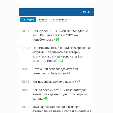
ЛУЧШЕЕ
СЕГОДНЯ
ВЧЕРА
ПОЗАВЧЕРА
08:01
Разбор AMD EPYC Venice: 256 ядер, 2-
нм TSMC, два сокета и СЖО как
неизбежность
+15
07:04
Про механический парадокс Фергюсона:
могут ли 2 одинаковые шестерни
крутиться в разные стороны, а 3-я
стоять на месте?
+11
06:45
Летающий велосипед: История
гениального безумства
+8
09:01
Как измерить вакуум в лампе?
+7
10:43
6,9к за восемь лет и 121к за полгода:
аномалия в данных одного телеграм-
канала
+5
09:23
Java Digest #38: Valhalla в master,
ежемесячные патчи Oracle и AI-скиллы в