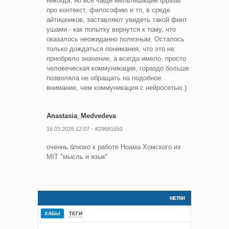
никогда, но все чаще мельтешащие фразы
про контекст, философию и тп, в среде
айтишников, заставляют увидеть такой финт
ушами - как попытку вернутся к тому, что
оказалось неожиданно полезным. Осталось
только дождаться понимания, что это не
приобрело значение, а всегда имело, просто
человеческая коммуникация, гораздо больше
позволяла не обращать на подобное
внимание, чем коммуникация с нейросетью.)
Anastasia_Medvedeva
16.03.2026 12:07
#29681650
оченнь близко к работе Ноама Хомского из
MIT "мысль и язык"
МЕТКИ
ХАБЫ
ТЕГИ