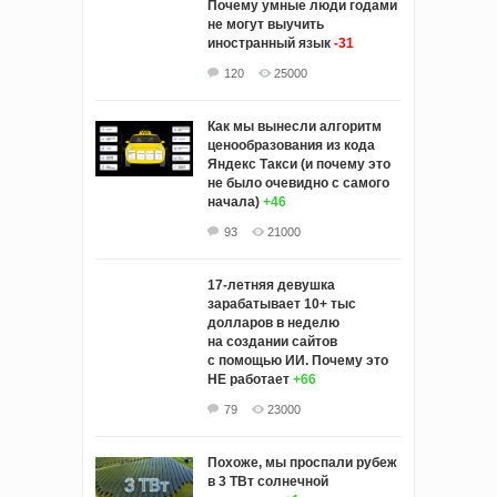
Почему умные люди годами
не могут выучить
иностранный язык
-31
120
25000
Как мы вынесли алгоритм
ценообразования из кода
Яндекс Такси (и почему это
не было очевидно с самого
начала)
+46
93
21000
17-летняя девушка
зарабатывает 10+ тыс
долларов в неделю
на создании сайтов
с помощью ИИ. Почему это
НЕ работает
+66
79
23000
Похоже, мы проспали рубеж
в 3 ТВт солнечной