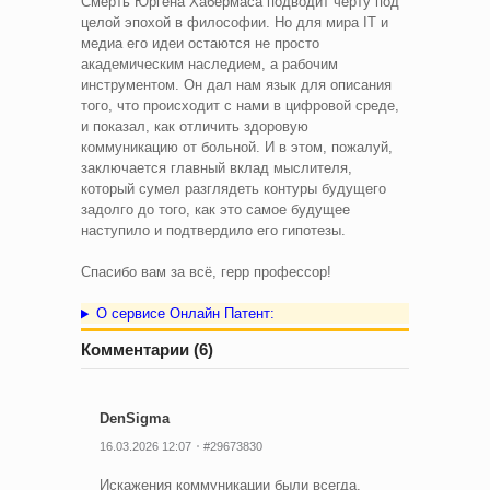
Смерть Юргена Хабермаса подводит черту под
целой эпохой в философии. Но для мира IT и
медиа его идеи остаются не просто
академическим наследием, а рабочим
инструментом. Он дал нам язык для описания
того, что происходит с нами в цифровой среде,
и показал, как отличить здоровую
коммуникацию от больной. И в этом, пожалуй,
заключается главный вклад мыслителя,
который сумел разглядеть контуры будущего
задолго до того, как это самое будущее
наступило и подтвердило его гипотезы.
Спасибо вам за всё, герр профессор!
О сервисе Онлайн Патент:
Комментарии (6)
DenSigma
16.03.2026 12:07
#29673830
Искажения коммуникации были всегда.