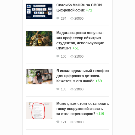
Спасибо Mail.Ru за СВОЙ
цифровой офис
+71
274
20000
Мадагаскарская ловушка:
как профессор обхитрил
студентов, использующих
ChatGPT
+51
186
21000
Я искал идеальный телефон
для цифрового детокса.
Кажется, я его нашёл
+69
133
23000
Может, нам стоит остановить
гонку вооружений и сесть
за стол переговоров?
+119
121
23000