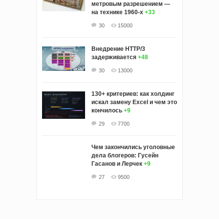
метровым разрешением —
на технике 1960-х
+33
30
15000
Внедрение HTTP/3
задерживается
+48
30
13000
130+ критериев: как холдинг
искал замену Excel и чем это
кончилось
+9
29
7700
Чем закончились уголовные
дела блогеров: Гусейн
Гасанов и Лерчек
+9
27
9500