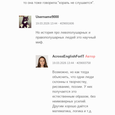
то она тоже говорила:"корапь не слушается".
Username9000
19.03.2026 13:44
#29691606
Но история про левополушарных и
правополушарных людей это научный
миф.
AcrossEnglishForIT
Автор
19.03.2026 13:44
#29693758
Возможно, но как тогда
объяснить, что одни люди
склонны к творчеству,
рисованию, поэзии. У них
получается это
естественным образом, без
неимоверных усилий.
Другим хорошо даётся
математика, логика и т.д.