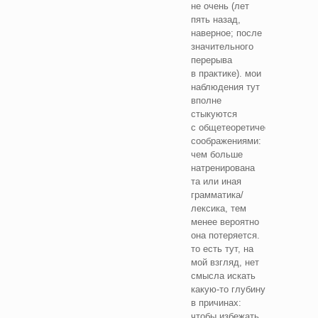
не очень (лет
пять назад,
наверное; после
значительного
перерыва
в практике). мои
наблюдения тут
вполне
стыкуются
с общетеоретическими
соображениями:
чем больше
натренирована
та или иная
грамматика/
лексика, тем
менее вероятно
она потеряется.
то есть тут, на
мой взгляд, нет
смысла искать
какую-то глубину
в причинах:
чтобы избежать