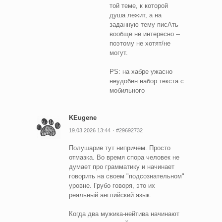
той теме, к которой
душа лежит, а на
заданную тему писАть
вообще не интересно --
поэтому не хотят/не
могут.
PS: на хабре ужасно
неудобен набор текста с
мобильного
KEugene
19.03.2026 13:44
#29692732
Полушарие тут нипричем. Просто
отмазка. Во время спора человек не
думает про грамматику и начинает
говорить на своем "подсознательном"
уровне. Грубо говоря, это их
реальный английский язык.
Когда два мужика-нейтива начинают