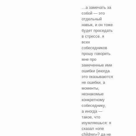
…а замечать за
собой — это
отдельный
навык, и он тоже
будет проседать
в стрессе. я
всех
собеседников
прошу говорить
мне про
замеченные ими
ошибки (иногда
это оказываются
не ошибки, а
моменты,
незнакомые
конкретному
собеседнику,
а иногда —
такое, что
изумляешься: я
сказал «one
children»? да не