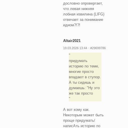
дословно опровергает,
что левая нижняя
лобная извилина (LIFG)
отвечает за понимание
идиом?!?!
Altair2021
19.03.2026 13:44
#29699786
придумать
историю по теме,
многие просто
впадают в ступор.
А ты сидишь и
думаешь: "Ну это
же так просто
А вот кому как.
Некоторым может быть
проще придумать/
написАть историю по