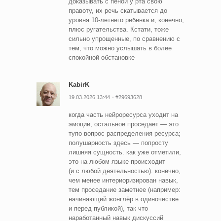
доказывать с пеной у рта свою
правоту, их речь скатывается до
уровня 10-летнего ребенка и, конечно,
плюс ругательства. Кстати, тоже
сильно упрощенные, по сравнению с
тем, что можно услышать в более
спокойной обстановке
KabirK
19.03.2026 13:44
#29693628
когда часть нейроресурса уходит на
эмоции, остальное проседает — это
тупо вопрос распределения ресурса;
полушарность здесь — попросту
лишняя сущность. как уже отметили,
это на любом языке происходит
(и с любой деятельностью). конечно,
чем менее интериоризирован навык,
тем проседание заметнее (например:
начинающий жонглёр в одиночестве
и перед публикой), так что
наработанный навык дискуссий