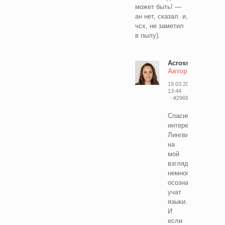
может быть! —
ан нет, сказал. и,
чсх, не заметил
в пылу).
AcrossEnglishFor
Автор
19.03.2026
13:44
#29694198
Спасибо,
интересно!
Лингвисты,
на
мой
взгляд,
немного
осознаннее
учат
языки.
И
если