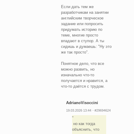
Если дать тем же
разработчикам на занятии
английским творческое
задание или попросить
придумать историю по
теме, многие просто
впадают в ступор. А ты
сидишь и думаешь: "Ну это
же так просто".
Понятное дело, что все
можно развить, но
изначально что-то
получается и нравится, а
что-то даётся с трудом.
AdrianoVisoccini
19.03.2026 13:44
#29694624
но как тогда
объяснить, что