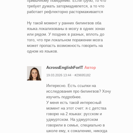
привычному поведению. Если грубо, то что
требует думать затормадивпется, а то что
работает рефлекторно растормаживается
Ну такой момент у ранних билингвов оба
языка локализованы в мозгу в одних зонах
или рядом. У поздних в разных, вплоть до
того, что при локальном поражении мозга
может пропасть возможность говорить на
одном из языков.
AcrossEnglishForIT
Автор
19.03.2026 13:44
#29695182
Интересно. Есть ссылки на
исследования про билингвов? Хочу
изучить подробнее.
У меня есть такой интересный
момент на этот счет: я с детства
говорю на 2 языках: русском и
удмуртском. На удмуртском
говорили в семье, специально в
школе ему, к сожалению, никогда