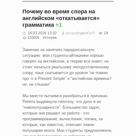
Почему во время спора на
английском «откатывается»
грамматика
+1
19.03.2026 13:32
19
AcrossEnglishForIT
12000
Источник
Замечаю на занятиях парадоксальную
ситуацию: мои студенты-айтишники хорошо
говорят на английском, в теории все знают, но
стоит начаться реальному неподготовленному
спору, язык скатывается до уровня “не помню
про -s в Present Simple” и “английские времена?
не, не слышал”.
Мы вместе пытаемся разобраться в причинах.
Ребята выдвинули гипотезу, что дело в их
“левополушарности”. Большинство задач,
которые они решают на работе - это
программирование, вычисления, логика, за
которые, как известно, отвечает левое
полушарие мозга. Мои студенты предположили,