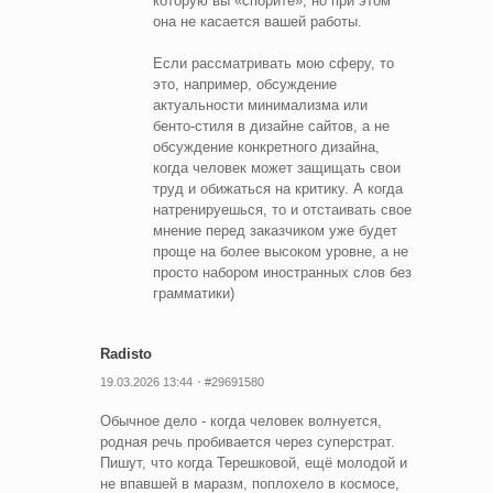
которую вы «спорите», но при этом
она не касается вашей работы.
Если рассматривать мою сферу, то
это, например, обсуждение
актуальности минимализма или
бенто-стиля в дизайне сайтов, а не
обсуждение конкретного дизайна,
когда человек может защищать свои
труд и обижаться на критику. А когда
натренируешься, то и отстаивать свое
мнение перед заказчиком уже будет
проще на более высоком уровне, а не
просто набором иностранных слов без
грамматики)
Radisto
19.03.2026 13:44
#29691580
Обычное дело - когда человек волнуется,
родная речь пробивается через суперстрат.
Пишут, что когда Терешковой, ещё молодой и
не впавшей в маразм, поплохело в космосе,