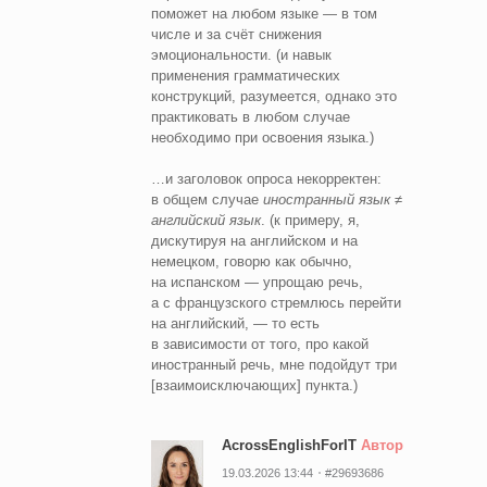
поможет на любом языке — в том
числе и за счёт снижения
эмоциональности. (и навык
применения грамматических
конструкций, разумеется, однако это
практиковать в любом случае
необходимо при освоения языка.)
…и заголовок опроса некорректен:
в общем случае
иностранный язык
≠
английский язык
. (к примеру, я,
дискутируя на английском и на
немецком, говорю как обычно,
на испанском — упрощаю речь,
а с французского стремлюсь перейти
на английский, — то есть
в зависимости от того, про какой
иностранный речь, мне подойдут три
[взаимоисключающих] пункта.)
AcrossEnglishForIT
Автор
19.03.2026 13:44
#29693686