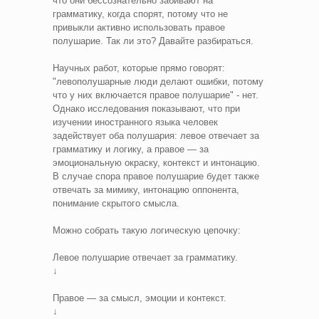
что они бессознательно забивают на
грамматику, когда спорят, потому что не
привыкли активно использовать правое
полушарие. Так ли это? Давайте разбираться.
Научных работ, которые прямо говорят:
"левополушарные люди делают ошибки, потому
что у них включается правое полушарие" - нет.
Однако исследования показывают, что при
изучении иностранного языка человек
задействует оба полушария: левое отвечает за
грамматику и логику, а правое — за
эмоциональную окраску, контекст и интонацию.
В случае спора правое полушарие будет также
отвечать за мимику, интонацию оппонента,
понимание скрытого смысла.
Можно собрать такую логическую цепочку:
Левое полушарие отвечает за грамматику.
↓
Правое — за смысл, эмоции и контекст.
↓