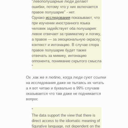
"левополушарные люди делают
ошибки, потому что у них включается
правое полушарие" - нет.
Однако
исследования
показывают, что
при изучении иностранного языка
человек задействует оба полушария:
левое отвечает за грамматику и логику,
а правое — за эмоциональную окраску,
контекст и интонацию. В случае спора
правое полушарие будет также
отвечать за мимику, интонацию
оппонента, понимание скрытого смысла
Ох ,как же я люблю, когда люди суют ссылки
на исследования даже не пытаясь их читать
а я вот читаю и буквально в 99% случаев
оказывается что там даже не поднимается
вопрос
The data support the view that there is
direct access to the idiomatic meaning of
figurative language, not dependent on the