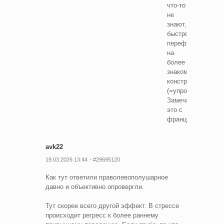
что-то
не
знают,
быстро
перефразируют
на
более
знакомую
конструкцию
(=упрощают).
Замечала
это с
французским
avk22
19.03.2026 13:44
#29695120
Как тут ответили праволевополушарное
давно и объективно опровергли.
Тут скорее всего другой эффект. В стрессе
происходит регресс к более раннему