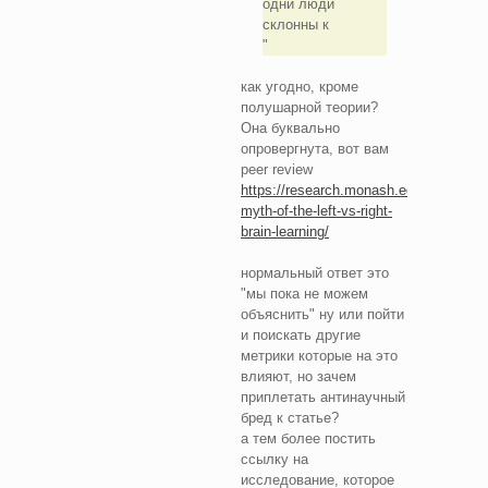
одни люди
склонны к
как угодно, кроме
полушарной теории?
Она буквально
опровергнута, вот вам
peer review
https://research.monash.edu/en/publica
myth-of-the-left-vs-right-
brain-learning/
нормальный ответ это
"мы пока не можем
объяснить" ну или пойти
и поискать другие
метрики которые на это
влияют, но зачем
приплетать антинаучный
бред к статье?
а тем более постить
ссылку на
исследование, которое