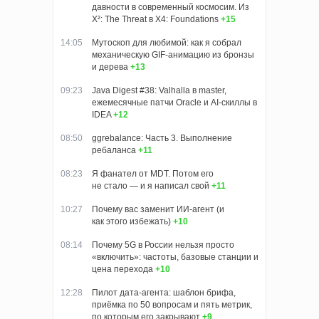
давности в современный космосим. Из
X²: The Threat в X4: Foundations
+15
14:05
Мутоскоп для любимой: как я собрал
механическую GIF-анимацию из бронзы
и дерева
+13
09:23
Java Digest #38: Valhalla в master,
ежемесячные патчи Oracle и AI-скиллы в
IDEA
+12
08:50
ggrebalance: Часть 3. Выполнение
ребаланса
+11
08:23
Я фанател от MDT. Потом его
не стало — и я написал свой
+11
10:27
Почему вас заменит ИИ‑агент (и
как этого избежать)
+10
08:14
Почему 5G в России нельзя просто
«включить»: частоты, базовые станции и
цена перехода
+10
12:28
Пилот дата-агента: шаблон брифа,
приёмка по 50 вопросам и пять метрик,
по которым его закрывают
+9