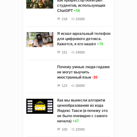
как профессор обхитрил
студентов, использующих
ChatGPT
+56
218
22000
Я искал идеальный телефон
для цифрового детокса.
Кажется, я его нашёл
+76
151
24000
Почему умные люди годами
не могут выучить
иностранный язык
-30
123
26000
Как мы вынесли алгоритм
ценообразования из кода
Яндекс Такси (и почему это
не было очевидно с самого
начала)
+47
100
22000