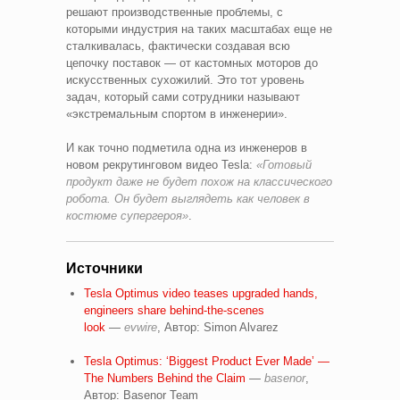
решают производственные проблемы, с
которыми индустрия на таких масштабах еще не
сталкивалась, фактически создавая всю
цепочку поставок — от кастомных моторов до
искусственных сухожилий. Это тот уровень
задач, который сами сотрудники называют
«экстремальным спортом в инженерии».
И как точно подметила одна из инженеров в
новом рекрутинговом видео Tesla:
«Готовый
продукт даже не будет похож на классического
робота. Он будет выглядеть как человек в
костюме супергероя»
.
Источники
Tesla Optimus video teases upgraded hands,
engineers share behind-the-scenes
look
—
evwire
, Автор: Simon Alvarez
Tesla Optimus: ‘Biggest Product Ever Made’ —
The Numbers Behind the Claim
—
basenor
,
Автор: Basenor Team