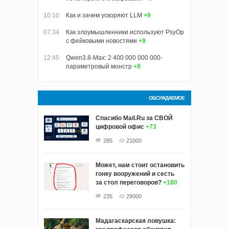
10:10
Как и зачем ускоряют LLM
+9
07:34
Как злоумышленники используют PsyOp
с фейковыми новостями
+9
12:45
Qwen3.8-Max: 2 400 000 000 000-
параметровый монстр
+8
ОБСУЖДАЕМОЕ
Спасибо Mail.Ru за СВОЙ
цифровой офис
+73
285
21000
Может, нам стоит остановить
гонку вооружений и сесть
за стол переговоров?
+180
235
29000
Мадагаскарская ловушка: