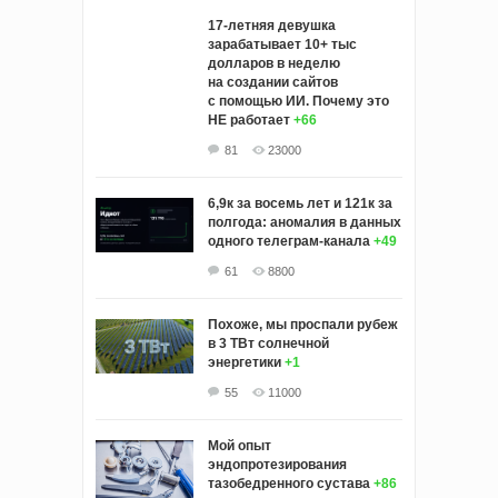
17-летняя девушка
зарабатывает 10+ тыс
долларов в неделю
на создании сайтов
с помощью ИИ. Почему это
НЕ работает
+66
81
23000
6,9к за восемь лет и 121к за
полгода: аномалия в данных
одного телеграм-канала
+49
61
8800
Похоже, мы проспали рубеж
в 3 ТВт солнечной
энергетики
+1
55
11000
Мой опыт
эндопротезирования
тазобедренного сустава
+86