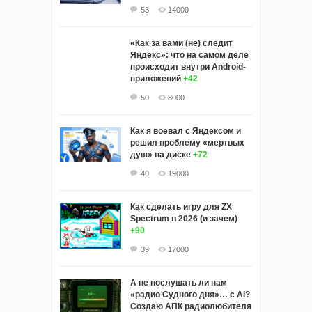
53
14000
«Как за вами (не) следит
Яндекс»: что на самом деле
происходит внутри Android-
приложений
+42
50
8000
Как я воевал с Яндексом и
решил проблему «мертвых
душ» на диске
+72
40
19000
Как сделать игру для ZX
Spectrum в 2026 (и зачем)
+90
39
17000
А не послушать ли нам
«радио Судного дня»… с AI?
Создаю АПК радиолюбителя