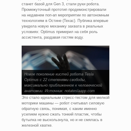
станет базой для Gen 3, стали руки робота.
Промежуточный прототип продемонстрировали
на недавнем поп-ап мероприятии по автономным
технологиям в Остине (Техас). Публика впервые
увидела новую механику захвата в реальных
условиях: Optimus примерил на себя роль
ассистента, раздавая гостям воду.
Новое поколение кистей робота Tesla
Optimus с 22 степенями свободы,
максимально приближенное к человеческой
анатомии. Источник:
notateslaapp.com
Это стало идеальным стресс-тестом для мелкой
моторики машины — робот считывал силовую
обратную связь, понимая, с каким именно
усилием нужно сжать тонкий пластик, чтобы
бутылка не выскользнула, но и не смялась в
железной хватке.