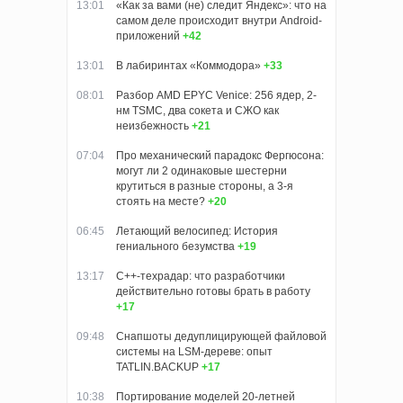
13:01
«Как за вами (не) следит Яндекс»: что на
самом деле происходит внутри Android-
приложений
+42
13:01
В лабиринтах «Коммодора»
+33
08:01
Разбор AMD EPYC Venice: 256 ядер, 2-
нм TSMC, два сокета и СЖО как
неизбежность
+21
07:04
Про механический парадокс Фергюсона:
могут ли 2 одинаковые шестерни
крутиться в разные стороны, а 3-я
стоять на месте?
+20
06:45
Летающий велосипед: История
гениального безумства
+19
13:17
C++-техрадар: что разработчики
действительно готовы брать в работу
+17
09:48
Снапшоты дедуплицирующей файловой
системы на LSM-дереве: опыт
TATLIN.BACKUP
+17
10:38
Портирование моделей 20-летней