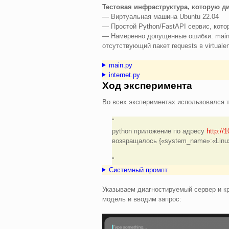
Тестовая инфраструктура, которую д
— Виртуальная машина Ubuntu 22.04
— Простой Python/FastAPI сервис, кото
— Намеренно допущенные ошибки: main.py
отсутствующий пакет requests в virtuale
main.py
internet.py
Ход эксперимента
Во всех экспериментах использовался 
python приложение по адресу
http://
возвращалось {«system_name»:«Linux»
Системный промпт
Указываем диагностируемый сервер и к
модель и вводим запрос: