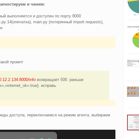
иагностируем и чиним:
рый выполняется и доступен по порту 8000
:14(опечатка), main.py (потерянный import requests),
nv
такой промпт
10.12.2.134:8000/info
возвращает 500. раньше
,«internet_ok»:true}. исправь
реды доступа, переключаемся на режим агента, выбираем