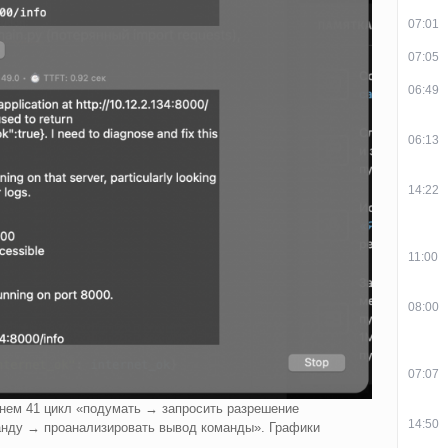
07:01
07:05
06:49
06:13
14:22
11:00
08:00
07:07
днем 41 цикл «подумать → запросить разрешение
14:50
нду → проанализировать вывод команды». Графики