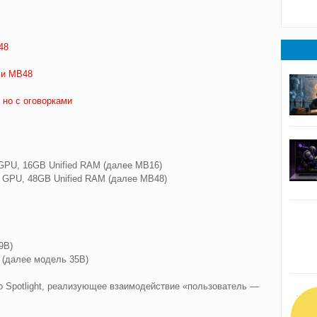
48
 и MB48
 но с оговорками
GPU, 16GB Unified RAM (далее MB16)
 GPU, 48GB Unified RAM (далее MB48)
9B)
(далее модель 35B)
о Spotlight, реализующее взаимодействие «пользователь —