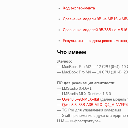
Ход эксперимента
Сравнение модели 9B на MB16 и MB
Сравнение моделей 9B/35B на MB16
Результаты — задачи решать можно,
Что имеем
Железо:
— MacBook Pro M2 — 12 CPU (8+4), 19 
— MacBook Pro M4 — 14 CPU (10+4), 20
ПО для реализации агентности:
— LMStudio 0.4.6+1
— LMStudio MLX Runtime 1.6.0
—
Qwen3.5–9B‑MLX-4bit
(далее модель 
—
Qwen3.5–35B‑A3B‑MLX‑IQ4_M‑NVFP4
— TG Pro для управления кулерами
— Swift‑приложение в духе стандартног
LLM — инфраструктура»