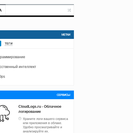
А
МЕТКИ
ТЕГИ
граммирование
сственный интеллект
Ops
СЕРВИСЫ
CloudLogs.ru - Облачное
логирование
Храните логи вашего сервиса
или приложения в облаке.
Удобно просматривайте и
анализируйте их.