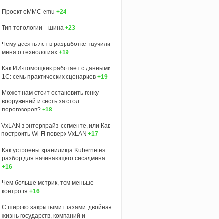
Проект eMMC-emu
+24
Тип топологии – шина
+23
Чему десять лет в разработке научили
меня о технологиях
+19
Как ИИ-помощник работает с данными
1С: семь практических сценариев
+19
Может нам стоит остановить гонку
вооружений и сесть за стол
переговоров?
+18
VxLAN в энтерпрайз-сегменте, или Как
построить Wi-Fi поверх VxLAN
+17
Как устроены хранилища Kubernetes:
разбор для начинающего сисадмина
+16
Чем больше метрик, тем меньше
контроля
+16
С широко закрытыми глазами: двойная
жизнь государств, компаний и