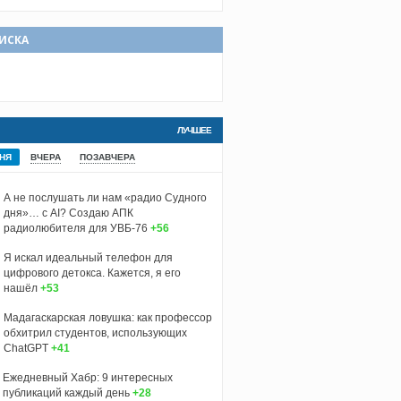
ИСКА
ЛУЧШЕЕ
НЯ
ВЧЕРА
ПОЗАВЧЕРА
А не послушать ли нам «радио Судного
дня»… с AI? Создаю АПК
радиолюбителя для УВБ-76
+56
Я искал идеальный телефон для
цифрового детокса. Кажется, я его
нашёл
+53
Мадагаскарская ловушка: как профессор
обхитрил студентов, использующих
ChatGPT
+41
Ежедневный Хабр: 9 интересных
публикаций каждый день
+28