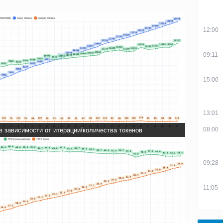
12:00
09:11
15:00
13:01
08:00
 в зависимости от итерации/количества токенов
09:28
11:05