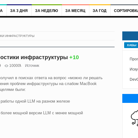
РА
ЗА 3 ДНЯ
ЗА НЕДЕЛЮ
ЗА МЕСЯЦ
ЗА ГОД
СОРТИРОВК
ИКИ ИНФРАСТРУКТУРЫ
ХАБЫ
ностики инфраструктуры
+10
Про
9
10000
Источник
Иску
получил в поисках ответа на вопрос «можно ли решать
Dev
ления проблем инфраструктуры на слабом MacBook
 целями были:
 работы одной LLM на разном железе
 более мощной версии LLM с менее мощной