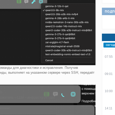
ПОДП
СЕГОД
07:55
команды для диагностики и исправления. Получив
нды, выполняет на указанном сервере через SSH, передаёт
09:01
10:00
14:11