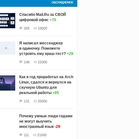
ОБСУЖДАЕМОЕ
Спасибо Mail.Ru за СВОЙ
цифровой офис
+70
265
19000
Я написал мессенджер
в одиночку. Поможете
устроить ему краш‑тест?
+29
148
22000
Как я год проработал на Arch
Linux, сдался и вернулся на
скучную Ubuntu для
реальной работы
+85
131
25000
Почему умные люди годами
не могут выучить
иностранный язык
-29
111
21000