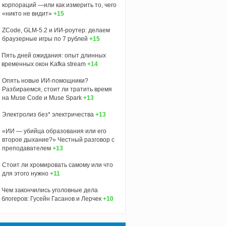
корпораций —или как измерить то, чего
«никто не видит»
+15
ZCode, GLM-5.2 и ИИ-роутер: делаем
браузерные игры по 7 рублей
+15
Пять дней ожидания: опыт длинных
временных окон Kafka stream
+14
Опять новые ИИ-помощники?
Разбираемся, стоит ли тратить время
на Muse Code и Muse Spark
+13
Электролиз без* электричества
+13
«ИИ — убийца образования или его
второе дыхание?» Честный разговор с
преподавателем
+13
Стоит ли хромировать самому или что
для этого нужно
+11
Чем закончились уголовные дела
блогеров: Гусейн Гасанов и Лерчек
+10