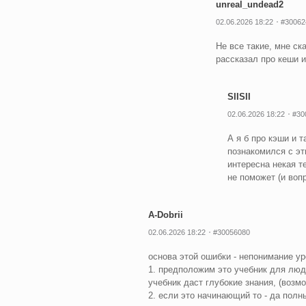
unreal_undead2
02.06.2026 18:22
#30062
Не все такие, мне ск
рассказал про кеши и
SIISII
02.06.2026 18:22
#30
А я б про кэши и т
познакомился с эт
интересна некая те
не поможет (и вопр
A-Dobrii
02.06.2026 18:22
#30056080
основа этой ошибки - непонимание ур
1. предположим это учебник для люд
учебник даст глубокие знания, (возмо
2. если это начинающий то - да полн