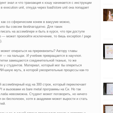
ент знал и что транзакция к кэшу начинается с инструкции
 execution unit, откуда через load/store unit она попадает
 как со сферическим конем в вакууме можно,
ыло бы совсем безблагодатно. Для таких
писать на ассемблере и быть в курсе, что при доступе
то — может произойти исключение, то бишь exception / page
).
е может опираться на пререквизиты? Автору главы
ит — на пальцах. И учебник превращается в научпоп.
клетки замещаются соединительной тканью, то же
е у студентов. Материал, который мог бы опереться
ИИ‑шную муть, в которой умозрительные процессы как‑то
й ассемблерный код на 300 строк, который переключает
I и вызовами из bare metal программы на Си. Но так
я лаба невозможна. Студент может поговорить, но ничего
он бесполезен, хотя в академии может вырости и стать
лей.