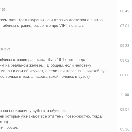
430
06:49
ажем один третьекурсник на интервью достаточно внятно
 таблицы страниц, разве что про VIPT не знал.
07:01
09:28
067192
аблицы страниц рассказал бы в 16-17 лет, когда
09:02
им на реальном железе... В общем, если человеку
ма, он и сам её изучает, а если неинтересна -- никакой вуз
08:08
ос только в том, а нафига такой человек в вузе?)
11:00
09:07
овня понимания у субъекта обучения.
ей которые уже знают все эти темы поверхностно, тогда
жно).
ый провал.
05:36