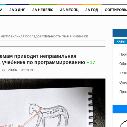
РА
ЗА 3 ДНЯ
ЗА НЕДЕЛЮ
ЗА МЕСЯЦ
ЗА ГОД
СОРТИРОВК
 НЕПРАВИЛЬНАЯ ПОСЛЕДОВАТЕЛЬНОСТЬ ГЛАВ В УЧЕБНИКЕ
ХАБЫ
Прог
лемам приводит неправильная
в учебнике по программированию
+17
Обра
12000
Источник
Asse
Опе
Про