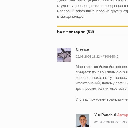
Для стран такой дефект становится фат
студенты превращаются в продавцов в к
массовый завоз инженеров из других ст
в макдональдс.
Комментарии (63)
Crevice
02.06.2026 18:22
#30056040
Мне кажется было бы вернее 
предложить свой план с объя
конечно плохо, но тут вопрос
имеют знаний, почему сами не
для просмотра тиктоков есть
И у вас по-моему грамматиче
YuriPanchul
Авто
02.06.2026 18:22
#30