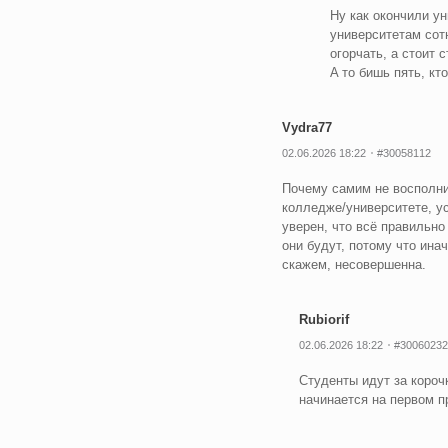
Ну как окончили ун
университетам сотн
огорчать, а стоит 
A то бишь пять, кт
Vydra77
02.06.2026 18:22
#30058112
Почему самим не восполнит
колледже/университете, ус
уверен, что всё правильно
они будут, потому что ина
скажем, несовершенна.
Rubiorif
02.06.2026 18:22
#30060232
Студенты идут за корочк
начинается на первом пр