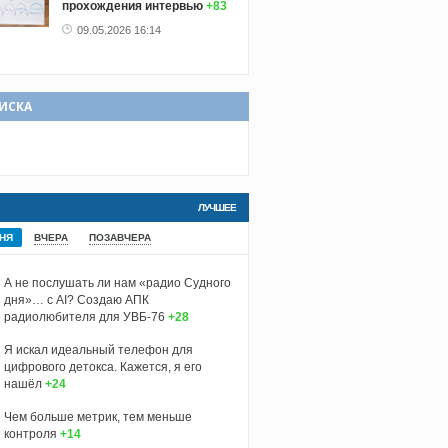
прохождения интервью
+83
09.05.2026 16:14
ИСКА
ЛУЧШЕЕ
НЯ
ВЧЕРА
ПОЗАВЧЕРА
А не послушать ли нам «радио Судного
дня»… с AI? Создаю АПК
радиолюбителя для УВБ-76
+28
Я искал идеальный телефон для
цифрового детокса. Кажется, я его
нашёл
+24
Чем больше метрик, тем меньше
контроля
+14