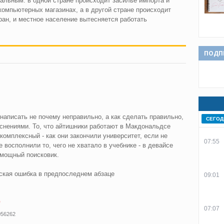
альным: в одной стране происходит засилье импорта и
омпьютерных магазинах, а в другой стране происходит
ран, и местное население вытесняется работать
ПОДП
написать не почему неправильно, а как сделать правильно,
СЕГОД
снениями. То, что айтишники работают в Макдональдсе
 комплексный - как они закончили университет, если не
07:55
 восполнили то, чего не хватало в учебнике - в девайсе
 мощный поисковик.
ская ошибка в предпоследнем абзаце
09:01
р
07:07
056262