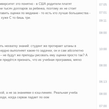
иверситет это понятно - в США родители платят
07:05
и тысяч долларов за ребенка, поэтому их не стоит
07:01
ставить оценки по медиане - то есть кто лучше большинства -
о хуже C то бишь три.
09:11
08:00
ь нехватку знаний: студент же протирает штаны в
10:00
ердно выполняет какие-то задачки, он и сам абсолютно
 – не будут же преподы рисовать ему оценки просто так? А
че придётся признать, что их учебная программа, мягко
08:00
06:13
ой, а не за знаниями о кэш-линиях. Реальная учеба
08:00
оде, когда сервак падает по оом
07:00