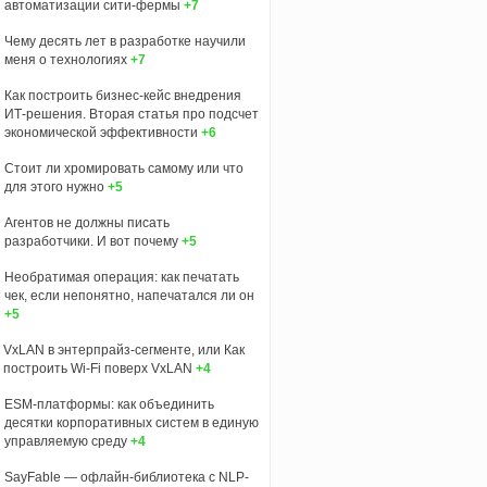
автоматизации сити-фермы
+7
Чему десять лет в разработке научили
меня о технологиях
+7
Как построить бизнес-кейс внедрения
ИТ-решения. Вторая статья про подсчет
экономической эффективности
+6
Стоит ли хромировать самому или что
для этого нужно
+5
Агентов не должны писать
разработчики. И вот почему
+5
Необратимая операция: как печатать
чек, если непонятно, напечатался ли он
+5
VxLAN в энтерпрайз-сегменте, или Как
построить Wi-Fi поверх VxLAN
+4
ESM-платформы: как объединить
десятки корпоративных систем в единую
управляемую среду
+4
SayFable — офлайн-библиотека с NLP-