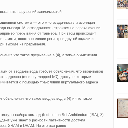
ункта пять нарушений зависимостей:
ационной системы — это многозадачность и изоляция
ода‑вывода. Многозадачность строится на переключении
например прерывания от таймера. При этом происходит
в памяти, восстановление регистров другой задачи и
при выходе из прерывания.
яснения что такое прерывание в (4), а также объяснения
амм от ввода‑вывода требует объяснения, что ввод‑вывод
ть адресов (memory‑mapped I/O), доступ к которым
ничивается с помощью трансляции виртуального адреса
т объяснения что такое ввод‑вывод в (4) и что такое
ктуры набора команд (Instruction Set Architecture (ISA), 3)
удент уже знает о разности латентности доступа
еров, SRAM и DRAM. Но это все равно