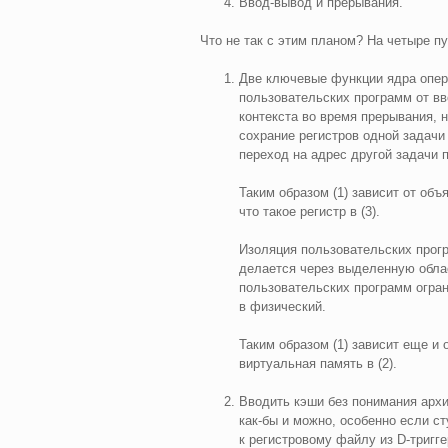
Ввод‑вывод и прерывания.
Что не так с этим планом? На четыре п
Две ключевые функции ядра опер
пользовательских программ от вв
контекста во время прерывания, 
сохрание регистров одной задачи 
переход на адрес другой задачи 
Таким образом (1) зависит от объ
что такое регистр в (3).
Изоляция пользовательских прогр
делается через выделенную облас
пользовательских программ огра
в физический.
Таким образом (1) зависит еще и о
виртуальная память в (2).
Вводить кэши без понимания архите
как‑бы и можно, особенно если ст
к регистровому файлу из D‑тригг