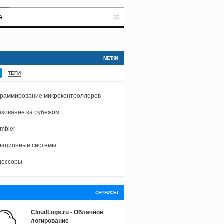
А
МЕТКИ
ТЕГИ
раммирование микроконтроллеров
зование за рубежом
mbler
рационные системы
цессоры
СЕРВИСЫ
CloudLogs.ru - Облачное
логирование