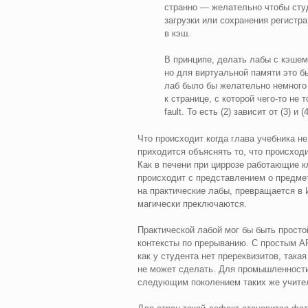
странно — желательно чтобы студ
загрузки или сохранения регистра в
в кэш.
В принципе, делать лабы с кэшем
но для виртуальной памяти это б
лаб было бы желательно немного 
к странице, с которой чего‑то не 
fault. То есть (2) зависит от (3) и (4
Что происходит когда глава учебника н
приходится объяснять то, что происход
Как в печени при циррозе работающие 
происходит с представлением о предмет
на практические лабы, превращается в 
магически преключаются.
Практической лабой мог бы быть просто
контексты по прерыванию. С простым AP
как у студента нет пререквизитов, така
не может сделать. Для промышленности 
следующим поколением таких же учите