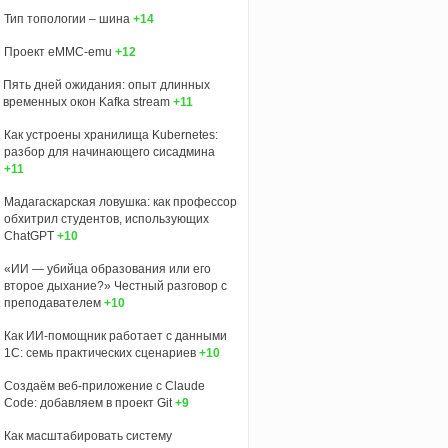
Тип топологии – шина
+14
Проект eMMC-emu
+12
Пять дней ожидания: опыт длинных
временных окон Kafka stream
+11
Как устроены хранилища Kubernetes:
разбор для начинающего сисадмина
+11
Мадагаскарская ловушка: как профессор
обхитрил студентов, использующих
ChatGPT
+10
«ИИ — убийца образования или его
второе дыхание?» Честный разговор с
преподавателем
+10
Как ИИ-помощник работает с данными
1С: семь практических сценариев
+10
Создаём веб-приложение с Claude
Code: добавляем в проект Git
+9
Как масштабировать систему