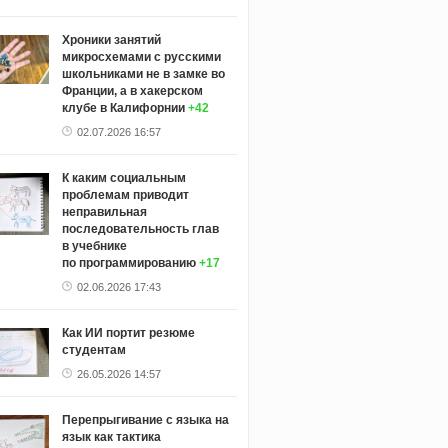
Хроники занятий
микросхемами с русскими
школьниками не в замке во
Франции, а в хакерском
клубе в Калифорнии
+42
02.07.2026 16:57
К каким социальным
проблемам приводит
неправильная
последовательность глав
в учебнике
по программированию
+17
02.06.2026 17:43
Как ИИ портит резюме
студентам
26.05.2026 14:57
Перепрыгивание с языка на
язык как тактика