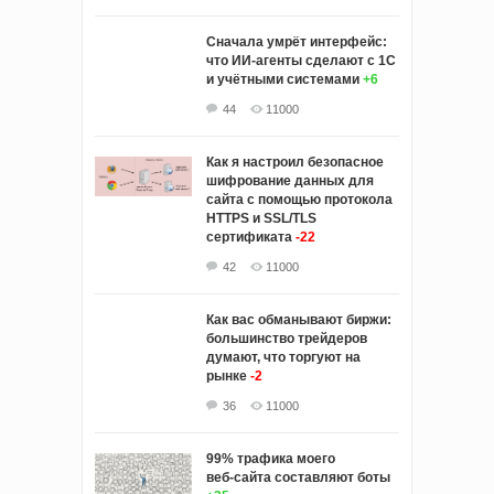
Сначала умрёт интерфейс:
что ИИ-агенты сделают с 1С
и учётными системами
+6
44
11000
Как я настроил безопасное
шифрование данных для
сайта с помощью протокола
HTTPS и SSL/TLS
сертификата
-22
42
11000
Как вас обманывают биржи:
большинство трейдеров
думают, что торгуют на
рынке
-2
36
11000
99% трафика моего
веб‑сайта составляют боты