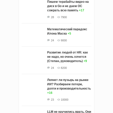
Пишем терабайты видео на
диск в Go и не даем ОС
сожрать всю память
+17
28
7900
Математический парадокс
Илона Маска
+5
24
9000
Развитие людей от HR: как
не надо, но очень хочется
(Степан, руководитель)
+9
24
8200
Лопнет ли пузырь на рынке
ИИ? Разбираем потери,
долги и производительность
+16
23
10000
LLM не научились врать. Они