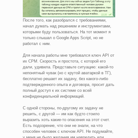
После того, как разобрался с требованиями,
начал думать над решением и инструментами,
которыми буду пользоваться. На тот момент я
только слышал о Google Apps Script, но не
работал с ним.
Для начала работы мне требовался ключ API от
их СРМ. Скорость и простота, с которой его
дали, удивила. Представьте ситуацию: какой-то
непонятный чувак (но с крутой аватаркой в ТГ),
бесплатно решает их задачу, без какого-либо
подтвержденного опыта и договора, просит дать
полный доступ к их системе со всей
конфиденциальной информаций.
С одной стороны, по-другому их задачу не
решить, с другой — им как будто стоило
выразить хоть какие-то опасения на этот счет.
Есть подозрение, что они не знали, на что
способен человек с ключом API. Не подумайте,
у меня не было желания им навредить или