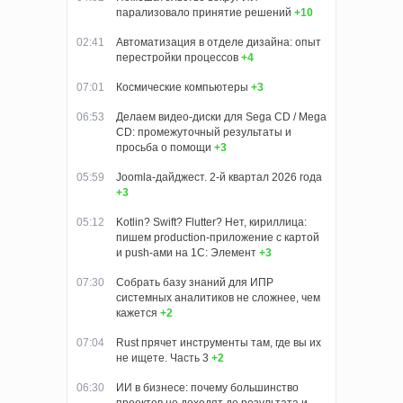
парализовало принятие решений
+10
02:41
Автоматизация в отделе дизайна: опыт
перестройки процессов
+4
07:01
Космические компьютеры
+3
06:53
Делаем видео-диски для Sega CD / Mega
CD: промежуточный результаты и
просьба о помощи
+3
05:59
Joomla-дайджест. 2-й квартал 2026 года
+3
05:12
Kotlin? Swift? Flutter? Нет, кириллица:
пишем production-приложение с картой
и push-ами на 1С: Элемент
+3
07:30
Собрать базу знаний для ИПР
системных аналитиков не сложнее, чем
кажется
+2
07:04
Rust прячет инструменты там, где вы их
не ищете. Часть 3
+2
06:30
ИИ в бизнесе: почему большинство