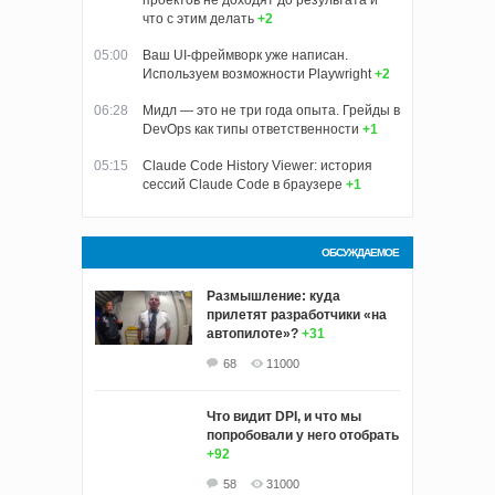
проектов не доходят до результата и
что с этим делать
+2
05:00
Ваш UI-фреймворк уже написан.
Используем возможности Playwright
+2
06:28
Мидл — это не три года опыта. Грейды в
DevOps как типы ответственности
+1
05:15
Claude Code History Viewer: история
сессий Claude Code в браузере
+1
ОБСУЖДАЕМОЕ
Размышление: куда
прилетят разработчики «на
автопилоте»?
+31
68
11000
Что видит DPI, и что мы
попробовали у него отобрать
+92
58
31000