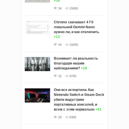
+35
34
15000
Chrome скачавает 4 Гб
локальной Gemini Nano:
нужно ли, и как отключить
+13
34
15000
Возникает ли реальность
благодаря нашим
наблюдениям?
+18
32
9700
Они все испортили. Как
Nintendo Switch и Steam Deck
убили индустрию
портативных консолей, и
всем с этим нормально
+41
29
9300