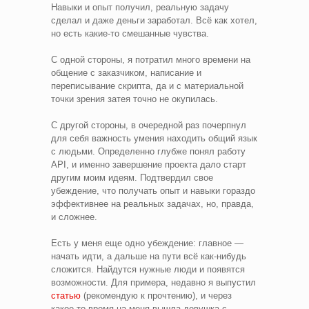
Навыки и опыт получил, реальную задачу
сделал и даже деньги заработал. Всё как хотел,
но есть какие-то смешанные чувства.
С одной стороны, я потратил много времени на
общение с заказчиком, написание и
переписывание скрипта, да и с материальной
точки зрения затея точно не окупилась.
С другой стороны, в очередной раз почерпнул
для себя важность умения находить общий язык
с людьми. Определенно глубже понял работу
API, и именно завершение проекта дало старт
другим моим идеям. Подтвердил свое
убеждение, что получать опыт и навыки гораздо
эффективнее на реальных задачах, но, правда,
и сложнее.
Есть у меня еще одно убеждение: главное —
начать идти, а дальше на пути всё как-нибудь
сложится. Найдутся нужные люди и появятся
возможности. Для примера, недавно я выпустил
статью
(рекомендую к прочтению), и через
какое-то время на меня вышла девушка с