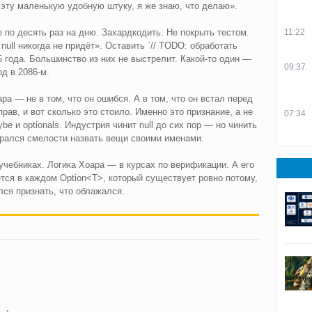
 эту маленькую удобную штуку, я же знаю, что делаю».
 по десять раз на дню. Захардкодить. Не покрыть тестом.
11:22
null никогда не придёт». Оставить `// TODO: обработать
5 года. Большинство из них не выстрелит. Какой-то один —
09:37
од в 2086-м.
а — не в том, что он ошибся. А в том, что он встал перед
рав, и вот сколько это стоило. Именно это признание, а не
07:34
be и optionals. Индустрия чинит null до сих пор — но чинить
абрался смелости назвать вещи своими именами.
 учебниках. Логика Хоара — в курсах по верификации. А его
тся в каждом Option<T>, который существует ровно потому,
лся признать, что облажался.