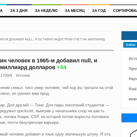
РА
ЗА 3 ДНЯ
ЗА НЕДЕЛЮ
ЗА МЕСЯЦ
ЗА ГОД
СОРТИРОВК
1965-М ДОБАВИЛ NULL, И ОСТАВИЛ ИНДУСТРИИ СЧЁТ НА МИЛЛИАРД
ХАБЫ
Исто
ин человек в 1965-м добавил null, и
а миллиард долларов
+54
Про
17000
Источник
Науч
жении семьи, тихо умер человек, чей код вы трогали на этой
Rust
ожно, он уронил вам прод.
каче
оар. Для друзей — Тони. Для пары поколений студентов —
 придумал quicksort, выиграв у начальника спор на шесть
а, логика Хоара, CSP, на которой потом выросла половина
ая, почти безупречная карьера.
самый человек добавил в язык одну маленькую штуку. И эта