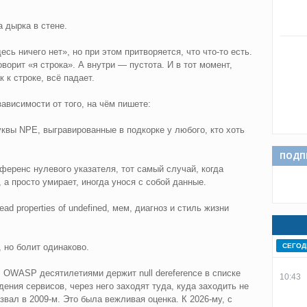
 дырка в стене.
десь ничего нет», но при этом притворяется, что что-то есть.
оворит «я строка». А внутри — пустота. И в тот момент,
 к строке, всё падает.
ависимости от того, на чём пишете:
буквы NPE, выгравированные в подкорке у любого, кто хоть
ПОДП
еференс нулевого указателя, тот самый случай, когда
 а просто умирает, иногда унося с собой данные.
ad properties of undefined, мем, диагноз и стиль жизни
СЕГОД
 но болит одинаково.
. OWASP десятилетиями держит null dereference в списке
10:43
ения сервисов, через него заходят туда, куда заходить не
ал в 2009-м. Это была вежливая оценка. К 2026-му, с