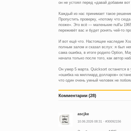
он не устоял перед «давай добавим вот
Каждый из нас принимает такое решение
Пропустить проверку, «потому что сюда 
позже». Это всё — маленькие null'ы 196
переживёт вас и будет ронять чей-то пр
И вот ещё что. Настоящее наследие Хоар
полным залом и сказал вслух: я был неп
сама ошибка, в итоге родило Option, May
начала только после того, как автор н
Он умер 5 марта. Quicksort останется в
«ошибка на миллиард долларов» остане
что один очень умный человек не побоя
Комментарии (28)
ascjke
10.06.2026 08:31
#30092156