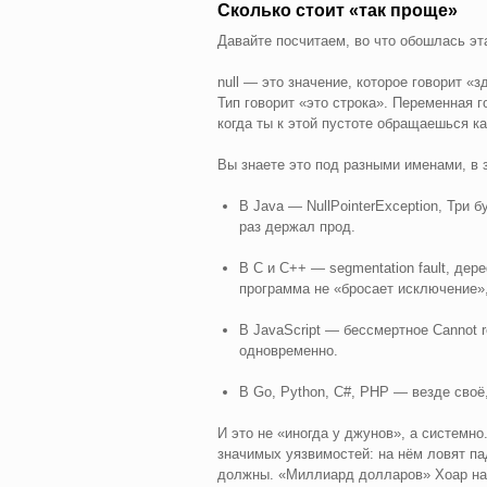
Сколько стоит «так проще»
Давайте посчитаем, во что обошлась эта
null — это значение, которое говорит «з
Тип говорит «это строка». Переменная г
когда ты к этой пустоте обращаешься как
Вы знаете это под разными именами, в з
В Java — NullPointerException, Три 
раз держал прод.
В C и C++ — segmentation fault, дер
программа не «бросает исключение»,
В JavaScript — бессмертное Cannot re
одновременно.
В Go, Python, C#, PHP — везде своё,
И это не «иногда у джунов», а системно
значимых уязвимостей: на нём ловят пад
должны. «Миллиард долларов» Хоар назв