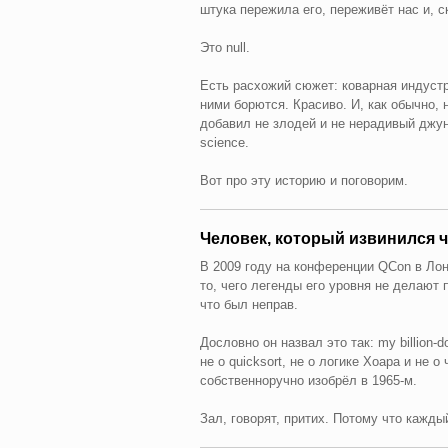
штука пережила его, переживёт нас и, с
Это null.
Есть расхожий сюжет: коварная индустр
ними борются. Красиво. И, как обычно, 
добавил не злодей и не нерадивый джун
science.
Вот про эту историю и поговорим.
Человек, который извинился ч
В 2009 году на конференции QCon в Ло
то, чего легенды его уровня не делают 
что был неправ.
Дословно он назвал это так: my billion-
не о quicksort, не о логике Хоара и не о
собственноручно изобрёл в 1965-м.
Зал, говорят, притих. Потому что каждый