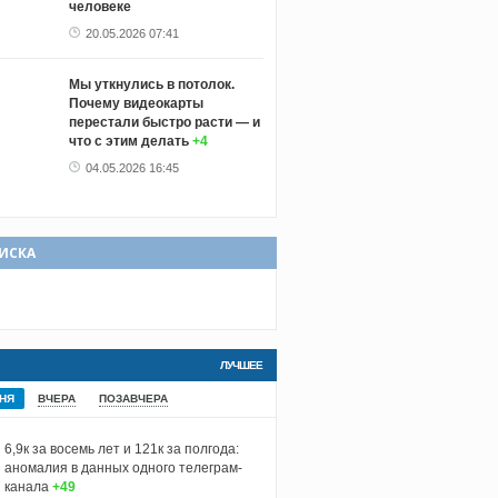
человеке
20.05.2026 07:41
Мы уткнулись в потолок.
Почему видеокарты
перестали быстро расти — и
что с этим делать
+4
04.05.2026 16:45
ИСКА
ЛУЧШЕЕ
НЯ
ВЧЕРА
ПОЗАВЧЕРА
6,9к за восемь лет и 121к за полгода:
аномалия в данных одного телеграм-
канала
+49