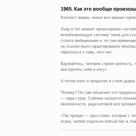
1965. Как это вообще произош
Контекст важен, иначе вся ирония теряе
Хоар в тот момент проектировал систе
всеобъемлющую систему типов для ссыл
стояла амбициозная и, по тем временам,
по ссылке было гарантированно безопас
обратиться к тому, чего нет.
Вдумайтесь, человек строил крепость,
выстрелить себе в ногу».
А потом взял и проделал в стене дырку.
Почему? Он сам объяснил это предельно
— пара строк. Соблазн оказался сильнее
безопасности, ради которой всё затевал
«Так проще» — два слова, которые с те
атака, любой отдельно взятый баг и, по