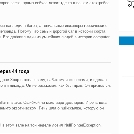
корее всего, прямо сейчас лежит где-то в вашем стектрейсе.
ия наплодила багов, а гениальные инженеры героически с
неправда. Потому что самый дорогой баг в истории софта
. Его добавил один из умнейших людей в истории computer
ерез 44 года
ндоне Хоар вышел к залу, набитому инженерами, и сделал
почти никогда. Он не рассказал, как был прав. Он признался,
dollar mistake. Ошибкой на миллиард долларов. И речь шла
 чём-то экзотическом. Речь шла о null-ссылке, которую он
 в этом зале на той неделе ловил NullPointerException.