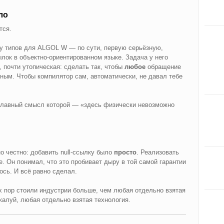
ло
тся.
му типов для ALGOL W — по сути, первую серьёзную,
ок в объектно-ориентированном языке. Задача у него
 почти утопическая: сделать так, чтобы
любое
обращение
ным. Чтобы компилятор сам, автоматически, не давал тебе
 главный смысл которой — «здесь физически невозможно
 честно: добавить null-ссылку было
просто
. Реализовать
. Он понимал, что это пробивает дыру в той самой гарантии
ось. И всё равно сделал.
х пор стоили индустрии больше, чем любая отдельно взятая
жалуй, любая отдельно взятая технология.