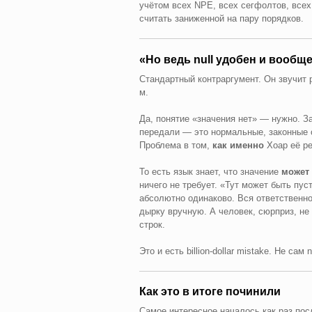
учётом всех NPE, всех сегфолтов, все
считать заниженной на пару порядков.
«Но ведь null удобен и вообщ
Стандартный контраргумент. Он звучит р
м.
Да, понятие «значения нет» — нужно. З
передали — это нормальные, законные 
Проблема в том,
как именно
Хоар её ре
То есть язык знает, что значение
может
ничего не требует. «Тут может быть пус
абсолютно одинаково. Вся ответственн
дырку вручную. А человек, сюрприз, не 
строк.
Это и есть billion-dollar mistake. Не сам
Как это в итоге починили
Самое интересное началось как раз пос