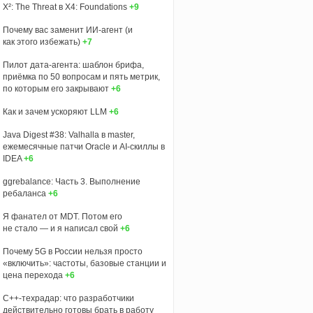
X²: The Threat в X4: Foundations
+9
Почему вас заменит ИИ‑агент (и
как этого избежать)
+7
Пилот дата-агента: шаблон брифа,
приёмка по 50 вопросам и пять метрик,
по которым его закрывают
+6
Как и зачем ускоряют LLM
+6
Java Digest #38: Valhalla в master,
ежемесячные патчи Oracle и AI-скиллы в
IDEA
+6
ggrebalance: Часть 3. Выполнение
ребаланса
+6
Я фанател от MDT. Потом его
не стало — и я написал свой
+6
Почему 5G в России нельзя просто
«включить»: частоты, базовые станции и
цена перехода
+6
C++-техрадар: что разработчики
действительно готовы брать в работу