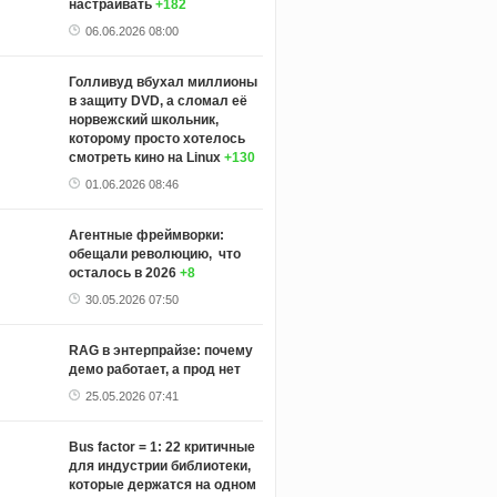
настраивать
+182
06.06.2026 08:00
Голливуд вбухал миллионы
в защиту DVD, а сломал её
норвежский школьник,
которому просто хотелось
смотреть кино на Linux
+130
01.06.2026 08:46
Агентные фреймворки:
обещали революцию, что
осталось в 2026
+8
30.05.2026 07:50
RAG в энтерпрайзе: почему
демо работает, а прод нет
25.05.2026 07:41
Bus factor = 1: 22 критичные
для индустрии библиотеки,
которые держатся на одном