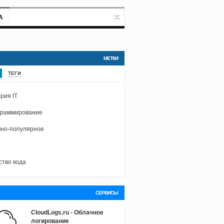
А
МЕТКИ
ТЕГИ
рия IT
граммирование
но-популярное
ство кода
СЕРВИСЫ
CloudLogs.ru - Облачное
логирование