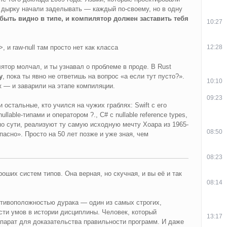
у дырку начали заделывать — каждый по-своему, но в одну
быть видно в типе, и компилятор должен заставить тебя
10:27
12:28
, и raw-null там просто нет как класса
ятор молчал, и ты узнавал о проблеме в проде. В Rust
у
, пока ты явно не ответишь на вопрос «а если тут пусто?».
10:10
ж — и заварили на этапе компиляции.
09:23
 остальные, кто учился на чужих граблях: Swift с его
nullable-типами и оператором ?., C# с nullable reference types,
, по сути, реализуют ту самую исходную мечту Хоара из 1965-
08:50
асно». Просто на 50 лет позже и уже зная, чем
08:23
оших систем типов. Она верная, но скучная, и вы её и так
08:14
отивоположностью дурака — один из самых строгих,
ти умов в истории дисциплины. Человек, который
13:17
парат для доказательства правильности программ. И даже