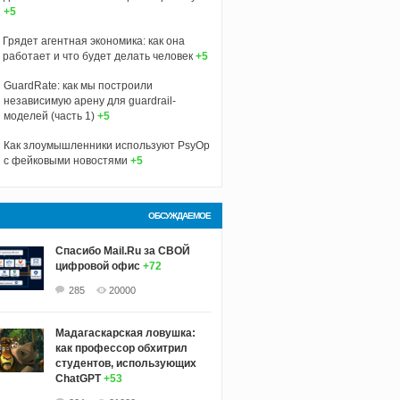
+5
Грядет агентная экономика: как она
работает и что будет делать человек
+5
GuardRate: как мы построили
независимую арену для guardrail-
моделей (часть 1)
+5
Как злоумышленники используют PsyOp
с фейковыми новостями
+5
ОБСУЖДАЕМОЕ
Спасибо Mail.Ru за СВОЙ
цифровой офис
+72
285
20000
Мадагаскарская ловушка:
как профессор обхитрил
студентов, использующих
ChatGPT
+53