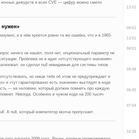
х ночных дежурств и всех CVE — цифру можно смело
13:01
е нужен»
09:01
азумно, и в нём кроется ровно та же ошибка, что и в 1965-
13:01
08:01
апрос ничего не нашёл, поля нет, опциональный параметр не
ситуации. Проблема не в идее «отсутствующего значения».
ализовал: он сделал null невидимым для системы типов.
09:48
отсутствовать, но никак тебя об этом не предупреждает и
то» и «тут гарантированно есть значение» выглядят в коде
ость — на человеке, который должен помнить про каждую
06:45
помнит. Никогда. Особенно в чужом коде на 200 тысяч
07:04
 null. А null, который компилятор молча пропускает.
10:38
ле того доклада 2009 года. Языки, которые проектировали