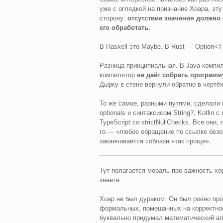
уже с оглядкой на признание Хоара, эт
сторону:
отсутствие значения должно 
его обработать.
В Haskell это Maybe. В Rust — Option<T>
Разница принципиальная. В Java компил
компилятор
не даёт собрать программ
Дырку в стене вернули обратно в чертё
То же самое, разными путями, сделали и
optionals и синтаксисом String?, Kotlin с 
TypeScript со strictNullChecks. Все они
го — «любое обращение по ссылке безоп
заканчивается соблазн «так проще».
Тут полагается мораль про важность хор
знаете.
Хоар не был дураком. Он был ровно пр
формальных, помешанных на корректнос
буквально придумал математический ап