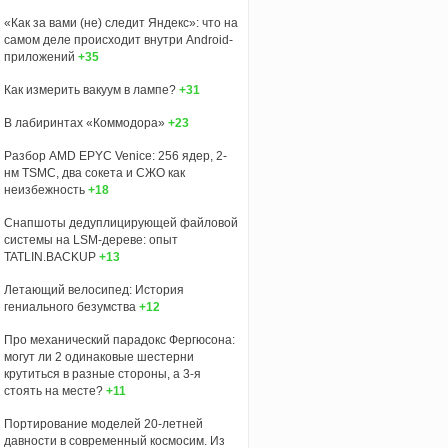
«Как за вами (не) следит Яндекс»: что на
самом деле происходит внутри Android-
приложений
+35
Как измерить вакуум в лампе?
+31
В лабиринтах «Коммодора»
+23
Разбор AMD EPYC Venice: 256 ядер, 2-
нм TSMC, два сокета и СЖО как
неизбежность
+18
Снапшоты дедуплицирующей файловой
системы на LSM-дереве: опыт
TATLIN.BACKUP
+13
Летающий велосипед: История
гениального безумства
+12
Про механический парадокс Фергюсона:
могут ли 2 одинаковые шестерни
крутиться в разные стороны, а 3-я
стоять на месте?
+11
Портирование моделей 20-летней
давности в современный космосим. Из