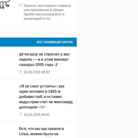
Храните логи вашего сервиса
или приложения в облаке.
Удобно просматривайте и
анализируйте их.
ВСЕ ПУБЛИКАЦИИ АВТОРА
git ни разу не спросил у вас
пароль — и в этом виноват
скандал 2005 года
-2
15.06.2026 08:00
«Я не смог устоять»: как
один человек в 1965-м
добавил null, и оставил
индустрии счёт на миллиард
долларов
+54
10.06.2026 08:00
Всё, что вы настроили в
Linux, можно было не