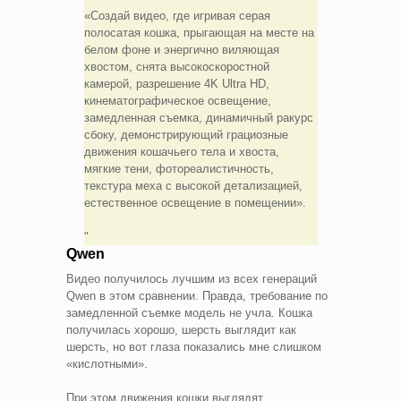
«Создай видео, где игривая серая
полосатая кошка, прыгающая на месте на
белом фоне и энергично виляющая
хвостом, снята высокоскоростной
камерой, разрешение 4K Ultra HD,
кинематографическое освещение,
замедленная съемка, динамичный ракурс
сбоку, демонстрирующий грациозные
движения кошачьего тела и хвоста,
мягкие тени, фотореалистичность,
текстура меха с высокой детализацией,
естественное освещение в помещении».
Qwen
Видео получилось лучшим из всех генераций
Qwen в этом сравнении. Правда, требование по
замедленной съемке модель не учла. Кошка
получилась хорошо, шерсть выглядит как
шерсть, но вот глаза показались мне слишком
«кислотными».
При этом движения кошки выглядят