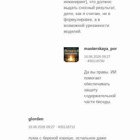
инжениринг), что должно
выдать сносный результат,
дело, как я считаю, не в
формулировке, а в
возможной урезанности
моделей.
masterskaya_ponimania
16.06.2026 09:27
#30118790
Да вы правы. ИИ
помогает
обеспечивать
защиту
содержательной
части беседы.
glorden
16.06.2026 09:27
#30118712
лума с березой хорошо, остальное даже