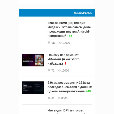
ОБСУЖДАЕМОЕ
«Как за вами (не) следит
Яндекс»: что на самом деле
происходит внутри Android-
приложений
+65
111
19000
Почему вас заменит
ИИ‑агент (и как этого
избежать)
-7
71
12000
6,9к за восемь лет и 121к за
полгода: аномалия в данных
одного телеграм-канала
+49
61
8800
Что видит DPI, и что мы