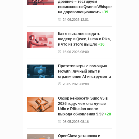
древние – тестируем
возможности Qwen и Whisper
на дореволюционномъ
+39
24.06.2026 12:01
Как я пытался создать
шедевр в Qwen, Luma и Pika,
и что из этого вышло
+30
16.06.2026 08:00
Прототип игры с помощью
Flowith: личный опыт и
ограничения AI-инструмента
26.05.2026 08:00
Обзор нейросети Suno v5 в
2026 году: чем она лучше
Udio и Riffusion после
выхода обновления 5.5?
+28
08.05.2026 08:16
OpenClaw: установка и