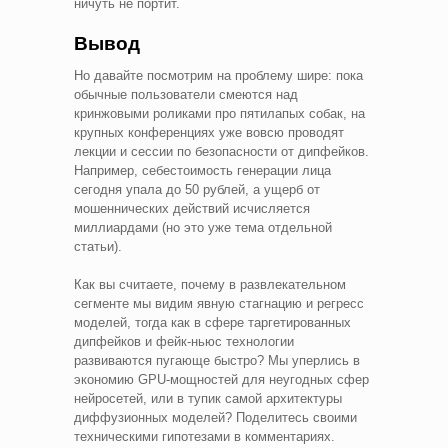
ничуть не портит.
Вывод
Но давайте посмотрим на проблему шире: пока
обычные пользователи смеются над
кринжовыми роликами про пятилапых собак, на
крупных конференциях уже вовсю проводят
лекции и сессии по безопасности от дипфейков.
Например, себестоимость генерации лица
сегодня упала до 50 рублей, а ущерб от
мошеннических действий исчисляется
миллиардами (но это уже тема отдельной
статьи).
Как вы считаете, почему в развлекательном
сегменте мы видим явную стагнацию и регресс
моделей, тогда как в сфере таргетированных
дипфейков и фейк-ньюс технологии
развиваются пугающе быстро? Мы уперлись в
экономию GPU-мощностей для неугодных сфер
нейросетей, или в тупик самой архитектуры
диффузионных моделей? Поделитесь своими
техническими гипотезами в комментариях.