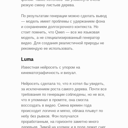
резкую смену листьев дерева.
По результатам генерации можно сделать вывод
— модель имеет проблемы с удержанием фона
и сохранением долгосрочного контекста. Но
стоит помнить, что Qwen — все же языковая
модель, а не специализированный генератор
видео. Для создания реалистичной природы не
рекомендую ее использовать.
Lumа
Известная нейросеть с упором на
кинематографичность и визуал.
Нейросеть сделала то, что я хотел бы увидеть,
за исключением роста самого дерева. Почти все
требования по генерации соблюдены, но не все,
что я упоминал в промпте, она смогла
воссоздать в видео. Смена времен года
происходит логично и мягко, облака плывут по
небу без рывков. Фон получался
проработанным, на горизонте заметно много
деревьев. Зимой на холмах и в поле лежит снег,