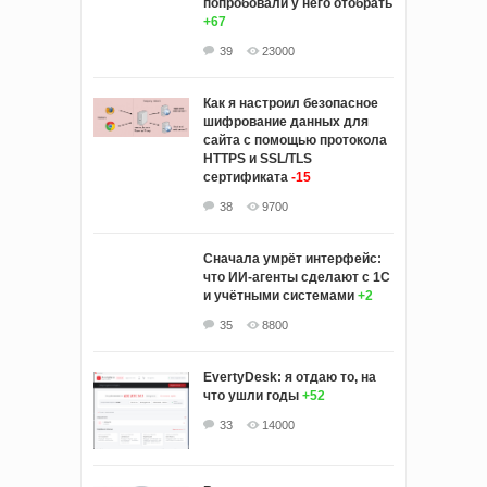
попробовали у него отобрать
+67
39
23000
Как я настроил безопасное
шифрование данных для
сайта с помощью протокола
HTTPS и SSL/TLS
сертификата
-15
38
9700
Сначала умрёт интерфейс:
что ИИ-агенты сделают с 1С
и учётными системами
+2
35
8800
EvertyDesk: я отдаю то, на
что ушли годы
+52
33
14000