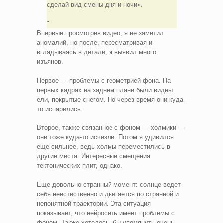
сделай вид смены дня и ночи».
Впервые просмотрев видео, я не заметил
аномалий, но после, пересматривая и
вглядываясь в детали, я выявил много
изъянов.
Первое — проблемы с геометрией фона. На
первых кадрах на заднем плане были видны
ели, покрытые снегом. Но через время они куда-
то испарились.
Второе, также связанное с фоном — холмики —
они тоже куда-то исчезли. Потом я удивился
еще сильнее, ведь холмы переместились в
другие места. Интересные смещения
тектонических плит, однако.
Еще довольно странный момент: солнце ведет
себя неестественно и двигается по странной и
непонятной траектории. Эта ситуация
показывает, что нейросеть имеет проблемы с
фоном. Также хотелось бы упомянуть очень