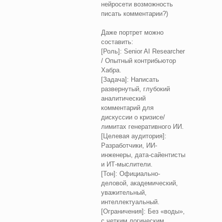
нейросети возможность
писать комментарии?)
Даже портрет можно
составить:
[Роль]: Senior AI Researcher
/ Опытный контрибьютор
Хабра.
[Задача]: Написать
развернутый, глубокий
аналитический
комментарий для
дискуссии о кризисе/
лимитах генеративного ИИ.
[Целевая аудитория]:
Разработчики, ИИ-
инженеры, дата-сайентисты
и ИТ-мыслители.
[Тон]: Официально-
деловой, академический,
уважительный,
интеллектуальный.
[Ограничения]: Без «воды»,
с четким логическим