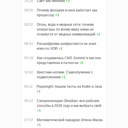
10:20
Свет как линейка
+3
08:00
Почему фонарик в окне работает как
процессор
+3
09:52
Огонь, вода и медные сети: почему
операторы по всему миру никак не
откажутся от медных коммуникаций
+2
08:42
Расшифровка шифротекста не зная
ключ по XOR
+2
05:18
Как создавалась CMS Joomla! и как она
представлена в патентах
+2
10:42
Крестики-нолики. Самообучение с
подкеплением
+1
09:11
Playwright: пишем тесты на Kotlin и Java
+1
08:22
Синхронизация Obsidian: все рабочие
способы в 2026 году и как выбрать свой
+1
07:57
Математический парадокс Илона Маска
+1