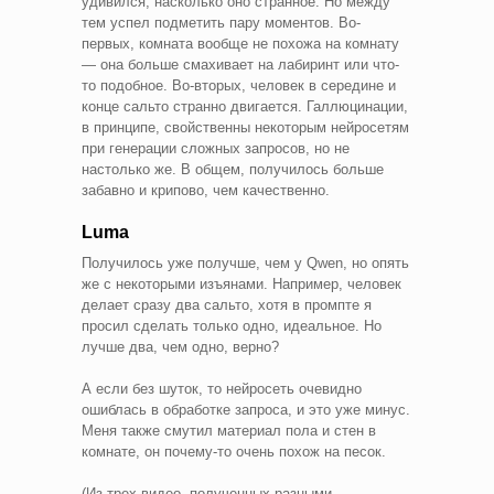
удивился, насколько оно странное. Но между
тем успел подметить пару моментов. Во-
первых, комната вообще не похожа на комнату
— она больше смахивает на лабиринт или что-
то подобное. Во-вторых, человек в середине и
конце сальто странно двигается. Галлюцинации,
в принципе, свойственны некоторым нейросетям
при генерации сложных запросов, но не
настолько же. В общем, получилось больше
забавно и крипово, чем качественно.
Luma
Получилось уже получше, чем у Qwen, но опять
же с некоторыми изъянами. Например, человек
делает сразу два сальто, хотя в промпте я
просил сделать только одно, идеальное. Но
лучше два, чем одно, верно?
А если без шуток, то нейросеть очевидно
ошиблась в обработке запроса, и это уже минус.
Меня также смутил материал пола и стен в
комнате, он почему-то очень похож на песок.
(Из трех видео, полученных разными