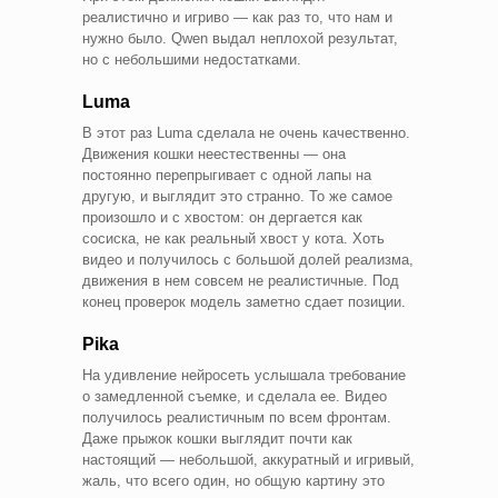
реалистично и игриво — как раз то, что нам и
нужно было. Qwen выдал неплохой результат,
но с небольшими недостатками.
Luma
В этот раз Luma сделала не очень качественно.
Движения кошки неестественны — она
постоянно перепрыгивает с одной лапы на
другую, и выглядит это странно. То же самое
произошло и с хвостом: он дергается как
сосиска, не как реальный хвост у кота. Хоть
видео и получилось с большой долей реализма,
движения в нем совсем не реалистичные. Под
конец проверок модель заметно сдает позиции.
Pika
На удивление нейросеть услышала требование
о замедленной съемке, и сделала ее. Видео
получилось реалистичным по всем фронтам.
Даже прыжок кошки выглядит почти как
настоящий — небольшой, аккуратный и игривый,
жаль, что всего один, но общую картину это