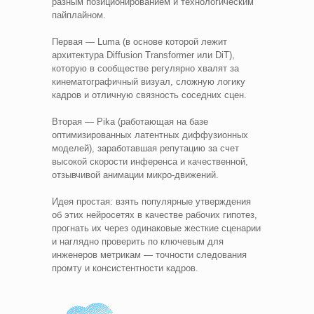
разным позиционированием и технологическим
пайплайном.
Первая — Luma (в основе которой лежит
архитектура Diffusion Transformer или DiT),
которую в сообществе регулярно хвалят за
кинематографичный визуал, сложную логику
кадров и отличную связность соседних сцен.
Вторая — Pika (работающая на базе
оптимизированных латентных диффузионных
моделей), заработавшая репутацию за счет
высокой скорости инференса и качественной,
отзывчивой анимации микро-движений.
Идея простая: взять популярные утверждения
об этих нейросетях в качестве рабочих гипотез,
прогнать их через одинаковые жесткие сценарии
и наглядно проверить по ключевым для
инженеров метрикам — точности следования
промту и консистентности кадров.