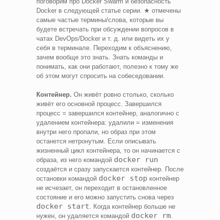
поговорим про Docker Swarm и безопасность
Docker в следующей статье серии. ★ отмечены
самые частые термины/слова, которые вы
будете встречать при обсуждении вопросов в
чатах DevOps/Docker и т. д. или видеть их у
себя в терминале. Переходим к объяснению,
зачем вообще это знать. Знать команды и
понимать, как они работают, полезно к тому же
об этом могут спросить на собеседовании.
Контейнер.
Он живёт ровно столько, сколько
живёт его основной процесс. Завершился
процесс = завершился контейнер, аналогично с
удалением контейнера: удалили = изменения
внутри него пропали, но образ при этом
останется нетронутым. Если описывать
жизненный цикл контейнера, то он начинается с
docker run
образа, из него командой
создаётся и сразу запускается контейнер. После
docker stop
остановки командой
контейнер
не исчезает, он переходит в остановленное
состояние и его можно запустить снова через
docker start
. Когда контейнер больше не
docker rm
нужен, он удаляется командой
.