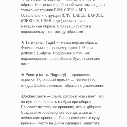
образа. Новые слои файловой системы создают
RUN
COPY
ADD
только инструкции
,
и
.
ENV
LABEL
EXPOSE
Остальные инструкции (
,
,
,
WORKDIR
USER
,
и др.) меняют лишь
метаданные образа. Слои кэшируются и
переиспользуются между образами.
★ Теги (англ. Tags)
— метки версий образа.
Формат: имя:тег, например nginx:1.25 или
python:3.11-alpine. Подробнее о том, как
версионировать свои образы, будет написано
ниже.
★ Реестр (англ. Registry)
— хранилище
образов. Публичный пример — Docker Hub,
откуда Docker скачивает образы по умолчанию.
.Dockerignore
— файл, который указывает, что
не нужно копировать в образ при сборке.
Работает по тому же принципу, что и .gitignore.
Создавайте .dockerignore всегда, даже для
небольших проектов. Так вы сэкономите кучу
времени, место на диске сервера и защитите