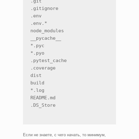
.git

.gitignore

.env

.env.*

node_modules

__pycache__

*.pyc

*.pyo

.pytest_cache

.coverage

dist

build

*.log

README.md

Если не знаете, с чего начать, то минимум,