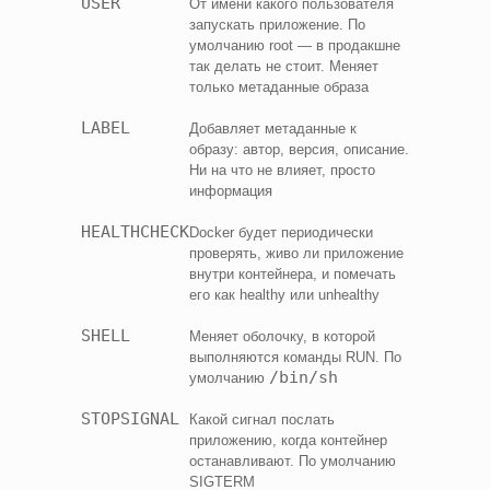
USER
От имени какого пользователя
запускать приложение. По
умолчанию root — в продакшне
так делать не стоит. Меняет
только метаданные образа
LABEL
Добавляет метаданные к
образу: автор, версия, описание.
Ни на что не влияет, просто
информация
HEALTHCHECK
Docker будет периодически
проверять, живо ли приложение
внутри контейнера, и помечать
его как healthy или unhealthy
SHELL
Меняет оболочку, в которой
выполняются команды RUN. По
/bin/sh
умолчанию
STOPSIGNAL
Какой сигнал послать
приложению, когда контейнер
останавливают. По умолчанию
SIGTERM