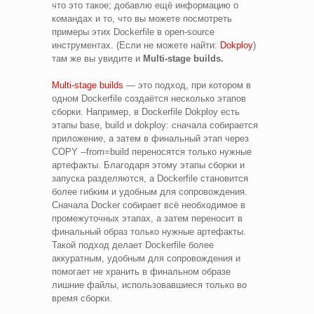
что это такое; добавлю ещё информацию о
командах и то, что вы можете посмотреть
примеры этих Dockerfile в open-source
инструментах. (Если не можете найти:
Dokploy
)
там же вы увидите и
Multi-stage builds.
Multi-stage builds
— это подход, при котором в
одном Dockerfile создаётся несколько этапов
сборки. Например, в Dockerfile Dokploy есть
этапы base, build и dokploy: сначала собирается
приложение, а затем в финальный этап через
COPY --from=build переносятся только нужные
артефакты. Благодаря этому этапы сборки и
запуска разделяются, а Dockerfile становится
более гибким и удобным для сопровождения.
Сначала Docker собирает всё необходимое в
промежуточных этапах, а затем переносит в
финальный образ только нужные артефакты.
Такой подход делает Dockerfile более
аккуратным, удобным для сопровождения и
помогает не хранить в финальном образе
лишние файлы, использовавшиеся только во
время сборки.