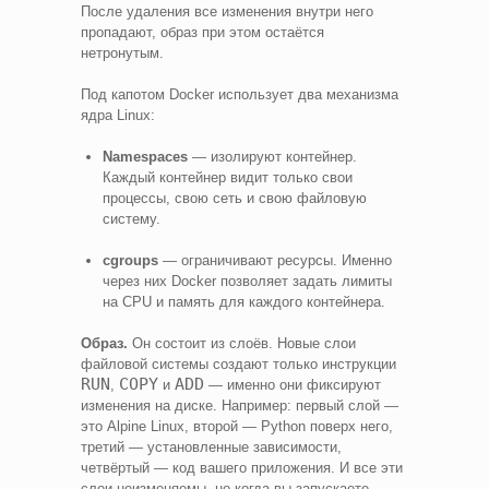
После удаления все изменения внутри него
пропадают, образ при этом остаётся
нетронутым.
Под капотом Docker использует два механизма
ядра Linux:
Namespaces
— изолируют контейнер.
Каждый контейнер видит только свои
процессы, свою сеть и свою файловую
систему.
cgroups
— ограничивают ресурсы. Именно
через них Docker позволяет задать лимиты
на CPU и память для каждого контейнера.
Образ.
Он состоит из слоёв. Новые слои
файловой системы создают только инструкции
RUN
COPY
ADD
,
и
— именно они фиксируют
изменения на диске. Например: первый слой —
это Alpine Linux, второй — Python поверх него,
третий — установленные зависимости,
четвёртый — код вашего приложения. И все эти
слои неизменяемы, но когда вы запускаете