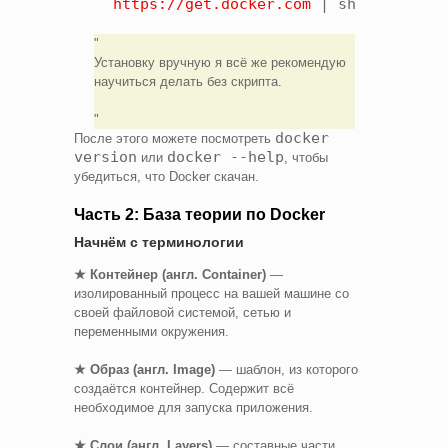
https://get.docker.com
| sh
Установку вручную я всё же рекомендую
научиться делать без скрипта.
docker
После этого можете посмотреть
version
docker --help
или
, чтобы
убедиться, что Docker скачан.
Часть 2: База теории по Docker
Начнём с терминологии
★ Контейнер (англ. Container)
—
изолированный процесс на вашей машине со
своей файловой системой, сетью и
переменными окружения.
★ Образ (англ. Image)
— шаблон, из которого
создаётся контейнер. Содержит всё
необходимое для запуска приложения.
★ Слои (англ. Layers)
— составные части