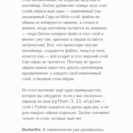
контейнер, Docker добавляет поверх всех этих
слоёв образа ещё один — изменяемый (так
называемый Copy-on-Write слой: файлы из
образа не копируются заранее, а только в
момент, когда контейнер пытается их изменить
— тогда Docker копирует файл в этот слой и
меняет уже там, оригинал в образе остаётся
нетронутым). Всё, что происходит внутри
контейнера: создаются файлы, пишутся логи,
копится кэш — всё уходит в этот верхний слой.
Сам образ не трогается. Поэтому из одного
образа можно запустить десять контейнеров
одновременно: у каждого свой изменяемый
слой, а базовые слои общие.
Из этого вытекает ещё одно преимущество,
которое мы обсудили: если у вас несколько
python:3.11-alpine
образов на базе
—
слой с Python хранится на диске один раз, а не
для каждого образа отдельно. Docker скачивает
только те слои, которых ещё нет.
Dockerfile.
В терминологии уже разобрались,