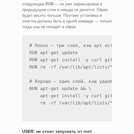
RUN
следующем
— он уже зафиксирован в
предыдущем слое и никуда не денется. Образ
будет весить больше. Поэтому установка и
очистка должны быть в одной команде — только
тогда кэш не попадёт в образ.
# Плохо — три слоя, кэш apt остаётся в 
RUN apt-get update

RUN apt-get install -y curl git

RUN rm -rf /var/lib/apt/lists/*

# Хорошо — один слой, кэш удалён в той 
RUN apt-get update && \

    apt-get install -y curl git && \

USER: не стоит запускать от root