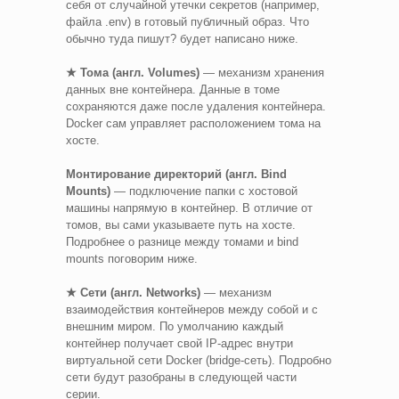
себя от случайной утечки секретов (например,
файла .env) в готовый публичный образ. Что
обычно туда пишут? будет написано ниже.
★ Тома (англ. Volumes)
— механизм хранения
данных вне контейнера. Данные в томе
сохраняются даже после удаления контейнера.
Docker сам управляет расположением тома на
хосте.
Монтирование директорий (англ. Bind
Mounts)
— подключение папки с хостовой
машины напрямую в контейнер. В отличие от
томов, вы сами указываете путь на хосте.
Подробнее о разнице между томами и bind
mounts поговорим ниже.
★ Сети (англ. Networks)
— механизм
взаимодействия контейнеров между собой и с
внешним миром. По умолчанию каждый
контейнер получает свой IP-адрес внутри
виртуальной сети Docker (bridge-сеть). Подробно
сети будут разобраны в следующей части
серии.