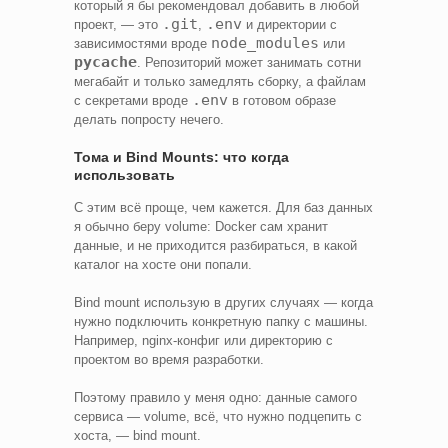
который я бы рекомендовал добавить в любой
.git
.env
проект, — это
,
и директории с
node_modules
зависимостями вроде
или
pycache
. Репозиторий может занимать сотни
мегабайт и только замедлять сборку, а файлам
.env
с секретами вроде
в готовом образе
делать попросту нечего.
Тома и Bind Mounts: что когда
использовать
С этим всё проще, чем кажется. Для баз данных
я обычно беру volume: Docker сам хранит
данные, и не приходится разбираться, в какой
каталог на хосте они попали.
Bind mount использую в других случаях — когда
нужно подключить конкретную папку с машины.
Например, nginx-конфиг или директорию с
проектом во время разработки.
Поэтому правило у меня одно: данные самого
сервиса — volume, всё, что нужно подцепить с
хоста, — bind mount.