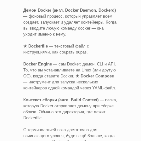
Демон Docker (англ. Docker Daemon, Dockerd)
— фоновый процесс, который управляет всем:
создаёт, запускает и удаляет контейнеры. Когда
вы вводите любую команду docker — она
уходит именно к нему.
★ Dockerfile
— текстовый файл с
инструкциями, как собрать образ.
Docker Engine
— сам Docker: демон, CLI и API.
То, что вы устанавливаете на Linux (или другую
ОС), когда ставите Docker.
★ Docker Compose
— инструмент для запуска нескольких
контейнеров одной командой через YAML-файл.
Контекст сборки (англ. Build Context)
— папка,
которую Docker отправляет демону при сборке
образа. Обычно это директория, где лежит
Dockerfile.
С терминологией пока достаточно для
начинающего уровня, будет ещё больше, когда