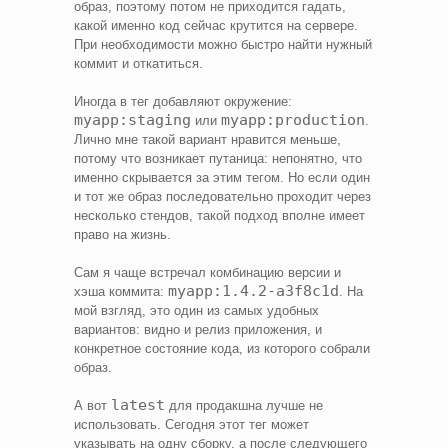
образ, поэтому потом не приходится гадать,
какой именно код сейчас крутится на сервере.
При необходимости можно быстро найти нужный
коммит и откатиться.
Иногда в тег добавляют окружение:
myapp:staging
myapp:production
или
.
Лично мне такой вариант нравится меньше,
потому что возникает путаница: непонятно, что
именно скрывается за этим тегом. Но если один
и тот же образ последовательно проходит через
несколько стендов, такой подход вполне имеет
право на жизнь.
Сам я чаще встречал комбинацию версии и
myapp:1.4.2-a3f8c1d
хэша коммита:
. На
мой взгляд, это один из самых удобных
вариантов: видно и релиз приложения, и
конкретное состояние кода, из которого собрали
образ.
latest
А вот
для продакшна лучше не
использовать. Сегодня этот тег может
указывать на одну сборку, а после следующего