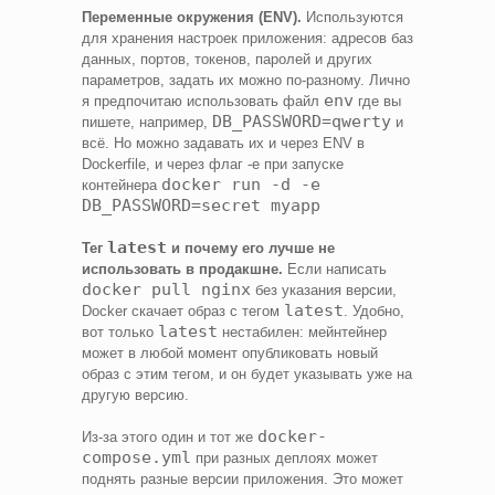
Переменные окружения (ENV).
Используются
для хранения настроек приложения: адресов баз
данных, портов, токенов, паролей и других
параметров, задать их можно по-разному. Лично
env
я предпочитаю использовать файл
где вы
DB_PASSWORD=qwerty
пишете, например,
и
всё. Но можно задавать их и через ENV в
Dockerfile, и через флаг -e при запуске
docker run -d -e
контейнера
DB_PASSWORD=secret myapp
latest
Тег
и почему его лучше не
использовать в продакшне.
Если написать
docker pull nginx
без указания версии,
latest
Docker скачает образ с тегом
. Удобно,
latest
вот только
нестабилен: мейнтейнер
может в любой момент опубликовать новый
образ с этим тегом, и он будет указывать уже на
другую версию.
docker-
Из-за этого один и тот же
compose.yml
при разных деплоях может
поднять разные версии приложения. Это может