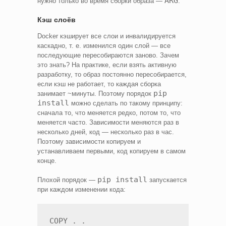
ARG
нужно только во время сборки образа —
.
Кэш слоёв
Docker кэширует все слои и инвалидируется
каскадно, т. е. изменился один слой — все
последующие пересобираются заново. Зачем
это знать? На практике, если взять активную
разработку, то образ постоянно пересобирается,
если кэш не работает, то каждая сборка
pip
занимает ~минуты. Поэтому порядок
install
можно сделать по такому принципу:
сначала то, что меняется редко, потом то, что
меняется часто. Зависимости меняются раз в
несколько дней, код — несколько раз в час.
Поэтому зависимости копируем и
устанавливаем первыми, код копируем в самом
конце.
pip install
Плохой порядок —
запускается
при каждом изменении кода:
COPY . .
