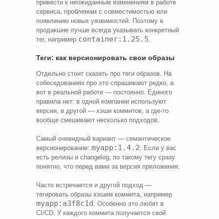
привести к неожиданным изменениям в работе
сервиса, проблемам с совместимостью или
появлению новых уязвимостей. Поэтому в
продакшне лучше всегда указывать конкретный
container:1.25.5
тег, например
.
Теги: как версионировать свои образы
Отдельно стоит сказать про теги образов. На
собеседованиях про это спрашивают редко, а
вот в реальной работе — постоянно. Единого
правила нет: в одной компании используют
версии, в другой — хэши коммитов, а где-то
вообще смешивают несколько подходов.
Самый очевидный вариант — семантическое
myapp:1.4.2
версионирование:
. Если у вас
есть релизы и changelog, по такому тегу сразу
понятно, что перед вами за версия приложения.
Часто встречается и другой подход —
тегировать образы хэшем коммита, например
myapp:a3f8c1d
. Особенно это любят в
CI/CD. У каждого коммита получается свой