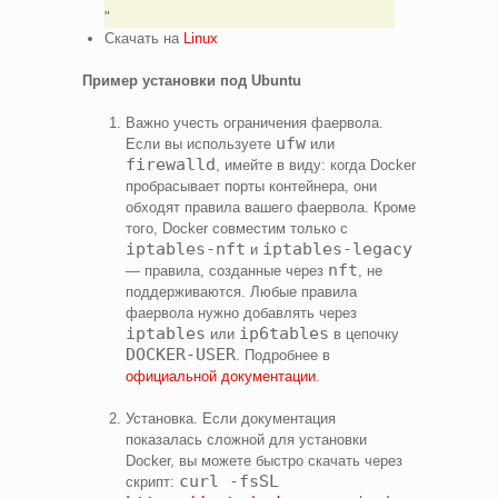
Скачать на
Linux
Пример установки под Ubuntu
Важно учесть ограничения фаервола.
ufw
Если вы используете
или
firewalld
, имейте в виду: когда Docker
пробрасывает порты контейнера, они
обходят правила вашего фаервола. Кроме
того, Docker совместим только с
iptables-nft
iptables-legacy
и
nft
— правила, созданные через
, не
поддерживаются. Любые правила
фаервола нужно добавлять через
iptables
ip6tables
или
в цепочку
DOCKER-USER
. Подробнее в
официальной документации
.
Установка. Если документация
показалась сложной для установки
Docker, вы можете быстро скачать через
curl -fsSL
скрипт: