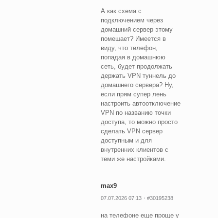
А как схема с
подключением через
домашний сервер этому
помешает? Имеется в
виду, что телефон,
попадая в домашнюю
сеть, будет продолжать
держать VPN туннель до
домашнего сервера? Ну,
если прям супер лень
настроить автоотключение
VPN по названию точки
доступа, то можно просто
сделать VPN сервер
доступным и для
внутренних клиентов с
теми же настройками.
max9
07.07.2026 07:13
#30195238
на телефоне еще проще у