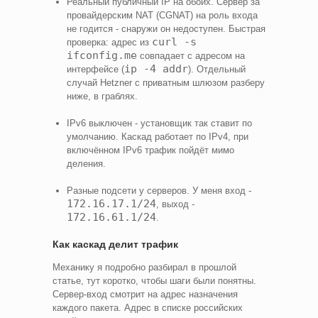
Реальный публичный IP на обоих. Сервер за
провайдерским NAT (CGNAT) на роль входа
не годится - снаружи он недоступен. Быстрая
curl -s
проверка: адрес из
ifconfig.me
совпадает с адресом на
ip -4 addr
интерфейсе (
). Отдельный
случай Hetzner с приватным шлюзом разберу
ниже, в граблях.
IPv6 выключен - установщик так ставит по
умолчанию. Каскад работает по IPv4, при
включённом IPv6 трафик пойдёт мимо
деления.
Разные подсети у серверов. У меня вход -
172.16.17.1/24
, выход -
172.16.61.1/24
.
Как каскад делит трафик
Механику я подробно разбирал в прошлой
статье, тут коротко, чтобы шаги были понятны.
Сервер-вход смотрит на адрес назначения
каждого пакета. Адрес в списке российских