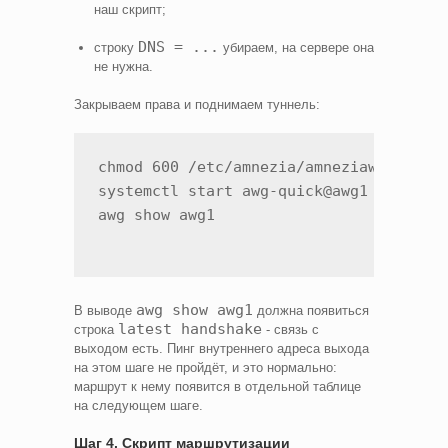
наш скрипт;
DNS = ...
строку
убираем, на сервере она
не нужна.
Закрываем права и поднимаем туннель:
chmod 600 /etc/amnezia/amneziawg/awg1.c
systemctl start awg-quick@awg1

awg show awg1
В выводе
должна появиться
latest handshake
строка
- связь с
выходом есть. Пинг внутреннего адреса выхода
на этом шаге не пройдёт, и это нормально:
маршрут к нему появится в отдельной таблице
на следующем шаге.
Шаг 4. Скрипт маршрутизации