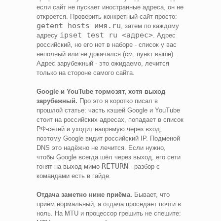
если сайт не пускает иностранные адреса, он не
откроется. Проверить конкретный сайт просто:
getent hosts имя.ru
, затем по каждому
ipset test ru <адрес>
адресу
. Адрес
российский, но его нет в наборе - список у вас
неполный или не докачался (см. пункт выше).
Адрес зарубежный - это ожидаемо, лечится
только на стороне самого сайта.
Google и YouTube тормозят, хотя выход
зарубежный.
Про это я коротко писал в
прошлой статье: часть кэшей Google и YouTube
стоит на российских адресах, попадает в список
РФ-сетей и уходит напрямую через вход,
поэтому Google видит российский IP. Подменой
DNS это надёжно не лечится. Если нужно,
чтобы Google всегда шёл через выход, его сети
RETURN
гонят на выход мимо
- разбор с
командами есть в гайде.
Отдача заметно ниже приёма.
Бывает, что
приём нормальный, а отдача проседает почти в
ноль. На MTU и процессор грешить не спешите: