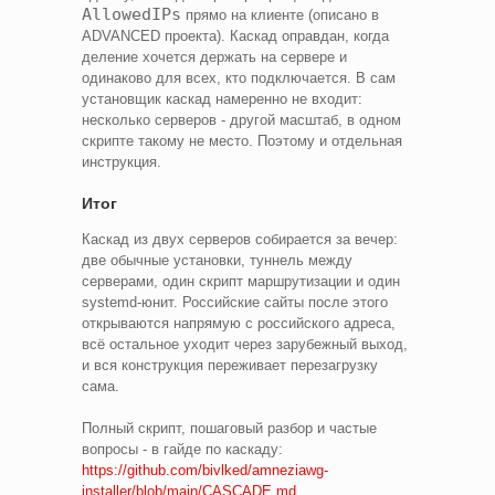
AllowedIPs
прямо на клиенте (описано в
ADVANCED проекта). Каскад оправдан, когда
деление хочется держать на сервере и
одинаково для всех, кто подключается. В сам
установщик каскад намеренно не входит:
несколько серверов - другой масштаб, в одном
скрипте такому не место. Поэтому и отдельная
инструкция.
Итог
Каскад из двух серверов собирается за вечер:
две обычные установки, туннель между
серверами, один скрипт маршрутизации и один
systemd-юнит. Российские сайты после этого
открываются напрямую с российского адреса,
всё остальное уходит через зарубежный выход,
и вся конструкция переживает перезагрузку
сама.
Полный скрипт, пошаговый разбор и частые
вопросы - в гайде по каскаду:
https://github.com/bivlked/amneziawg-
installer/blob/main/CASCADE.md