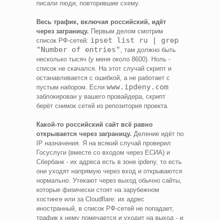
писали люди, повторившие схему.
Весь трафик, включая российский, идёт
через заграницу.
Первым делом смотрим
ipset list ru | grep
список РФ-сетей:
"Number of entries"
, там должно быть
несколько тысяч (у меня около 8600). Ноль -
список не скачался. На этот случай скрипт и
останавливается с ошибкой, а не работает с
www.ipdeny.com
пустым набором. Если
заблокирован у вашего провайдера, скрипт
берёт снимок сетей из репозитория проекта.
Какой-то российский сайт всё равно
открывается через заграницу.
Деление идёт по
IP назначения. Я на всякий случай проверил
Госуслуги (вместе со входом через ЕСИА) и
Сбербанк - их адреса есть в зоне ipdeny, то есть
они уходят напрямую через вход и открываются
нормально. Утекают через выход обычно сайты,
которые физически стоят на зарубежном
хостинге или за Cloudflare: их адрес
иностранный, в список РФ-сетей не попадает,
трафик к нему помечается и уходит на выход - и