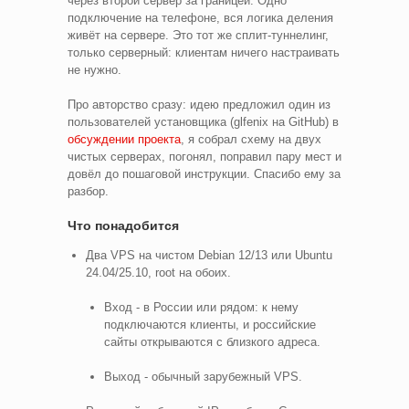
через второй сервер за границей. Одно
подключение на телефоне, вся логика деления
живёт на сервере. Это тот же сплит-туннелинг,
только серверный: клиентам ничего настраивать
не нужно.
Про авторство сразу: идею предложил один из
пользователей установщика (glfenix на GitHub) в
обсуждении проекта
, я собрал схему на двух
чистых серверах, погонял, поправил пару мест и
довёл до пошаговой инструкции. Спасибо ему за
разбор.
Что понадобится
Два VPS на чистом Debian 12/13 или Ubuntu
24.04/25.10, root на обоих.
Вход - в России или рядом: к нему
подключаются клиенты, и российские
сайты открываются с близкого адреса.
Выход - обычный зарубежный VPS.