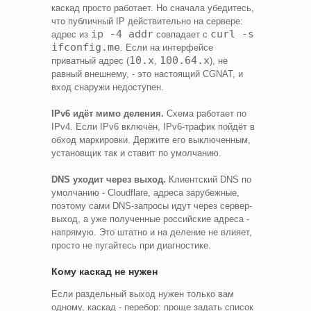
каскад просто работает. Но сначала убедитесь,
что публичный IP действительно на сервере:
ip -4 addr
curl -s
адрес из
совпадает с
ifconfig.me
. Если на интерфейсе
10.x
100.64.x
приватный адрес (
,
), не
равный внешнему, - это настоящий CGNAT, и
вход снаружи недоступен.
IPv6 идёт мимо деления.
Схема работает по
IPv4. Если IPv6 включён, IPv6-трафик пойдёт в
обход маркировки. Держите его выключенным,
установщик так и ставит по умолчанию.
DNS уходит через выход.
Клиентский DNS по
умолчанию - Cloudflare, адреса зарубежные,
поэтому сами DNS-запросы идут через сервер-
выход, а уже полученные российские адреса -
напрямую. Это штатно и на деление не влияет,
просто не пугайтесь при диагностике.
Кому каскад не нужен
Если раздельный выход нужен только вам
одному, каскад - перебор: проще задать список