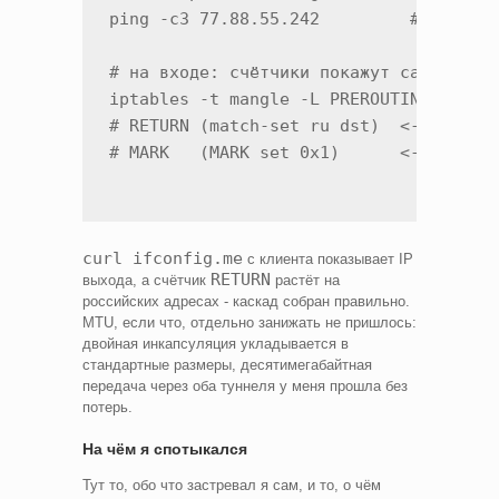
ping -c3 77.88.55.242         # российс
# на входе: счётчики покажут само делен
iptables -t mangle -L PREROUTING -n -v

# RETURN (match-set ru dst)  <- пакеты 
curl ifconfig.me
с клиента показывает IP
RETURN
выхода, а счётчик
растёт на
российских адресах - каскад собран правильно.
MTU, если что, отдельно занижать не пришлось:
двойная инкапсуляция укладывается в
стандартные размеры, десятимегабайтная
передача через оба туннеля у меня прошла без
потерь.
На чём я спотыкался
Тут то, обо что застревал я сам, и то, о чём