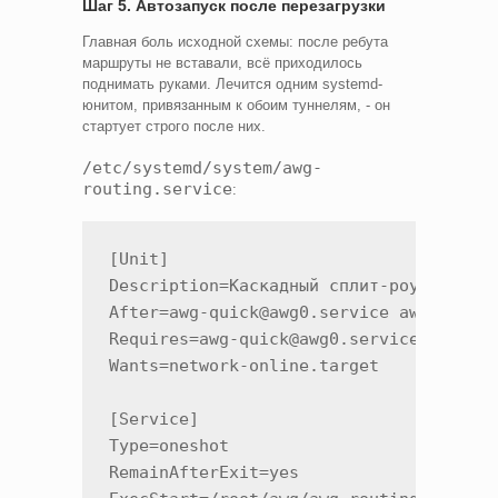
Шаг 5. Автозапуск после перезагрузки
Главная боль исходной схемы: после ребута
маршруты не вставали, всё приходилось
поднимать руками. Лечится одним systemd-
юнитом, привязанным к обоим туннелям, - он
стартует строго после них.
/etc/systemd/system/awg-
routing.service
:
[Unit]

Description=Каскадный сплит-роутинг

After=awg-quick@awg0.service awg-quick@
Requires=awg-quick@awg0.service awg-qui
Wants=network-online.target

[Service]

Type=oneshot

RemainAfterExit=yes
