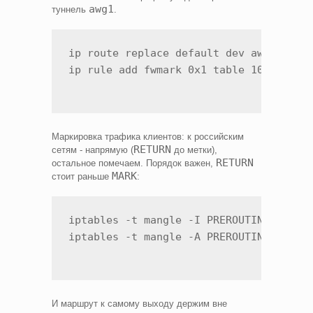
awg1
туннель
.
ip route replace default dev awg1 table
Маркировка трафика клиентов: к российским
RETURN
сетям - напрямую (
до метки),
RETURN
остальное помечаем. Порядок важен,
MARK
стоит раньше
:
iptables -t mangle -I PREROUTING 1 -i a
И маршрут к самому выходу держим вне