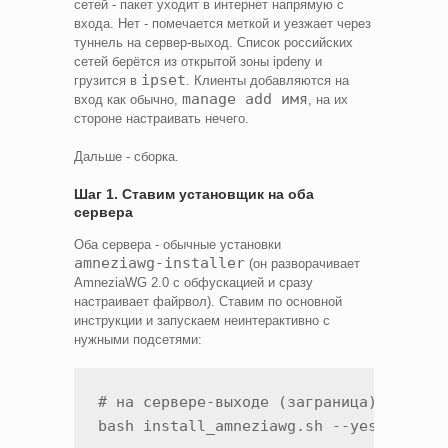
сетей - пакет уходит в интернет напрямую с
входа. Нет - помечается меткой и уезжает через
туннель на сервер-выход. Список российских
сетей берётся из открытой зоны ipdeny и
ipset
грузится в
. Клиенты добавляются на
manage add имя
вход как обычно,
, на их
стороне настраивать нечего.
Дальше - сборка.
Шаг 1. Ставим установщик на оба
сервера
Оба сервера - обычные установки
amneziawg-installer
(он разворачивает
AmneziaWG 2.0 с обфускацией и сразу
настраивает файрвол). Ставим по основной
инструкции и запускаем неинтерактивно с
нужными подсетями:
# на сервере-выходе (заграница)

bash install_amneziawg.sh --yes --disal