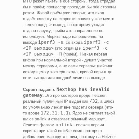
MTU режет пакеты в обе стороны, тогда страдал
бы и приём; процессор просадил бы обе стороны
разом. Живой приём уже говорит, что вход
отдаёт клиенту на скорости, значит узкое место
- плечо вход -> выход, по которому уходит
отдача наружу; приём это направление не
использует. Мерить надо направленно: на
iperf3 -s
iperf3 -c
выходе
, со входа
<IP выхода>
iperf3 -c
(это отдача) и
<IP выхода> -R
(приём). Низкая первая
цифра при нормальной второй - душит участок
между серверами, а не сами серверы: шейпинг
исходящего у хостера входа, кривой пиринг до
сети выхода или входной лимит на выходе.
Nexthop has invalid
Скрипт падает с
gateway
.
Это про хостеров вроде Hetzner:
/32
реальный публичный IP выдан как
, а шлюз
по умолчанию лежит вне подсети сервера (что-
172.31.1.1
то вроде
). Ядро не считает такой
шлюз on-link и отвергает обычный маршрут.
onlink
Лечится флагом
- свежая версия
скрипта при такой ошибке сама повторяет
добавление маршрута с ним, поэтому на Hetzner