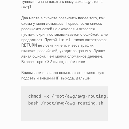
туннеля, иначе пакеты к нему закольцуются в
awg1
.
Два места в скрипте появились после того, как
схема у меня ломалась. Первое: если список
российских сетей не скачался и оказался
пустым, скрипт останавливается с ошибкой, а не
ipset
продолжает. Пустой
- тихая катастрофа:
RETURN
не ловит ничего, и весь трафик,
включая российский, уходит за границу. Лучше
явная ошибка, чем молча сломанное деление.
/32
Второе - про
-шлюз, о нём ниже.
Вписываем в начало скрипта свою клиентскую
подсеть и внешний IP выхода, дальше:
chmod +x /root/awg/awg-routing.sh
