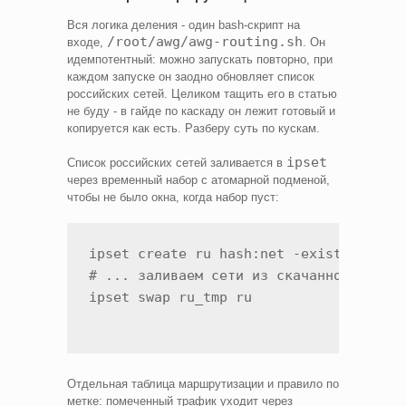
Вся логика деления - один bash-скрипт на
/root/awg/awg-routing.sh
входе,
. Он
идемпотентный: можно запускать повторно, при
каждом запуске он заодно обновляет список
российских сетей. Целиком тащить его в статью
не буду - в гайде по каскаду он лежит готовый и
копируется как есть. Разберу суть по кускам.
ipset
Список российских сетей заливается в
через временный набор с атомарной подменой,
чтобы не было окна, когда набор пуст:
ipset create ru hash:net -exist

# ... заливаем сети из скачанного списк
Отдельная таблица маршрутизации и правило по
метке: помеченный трафик уходит через