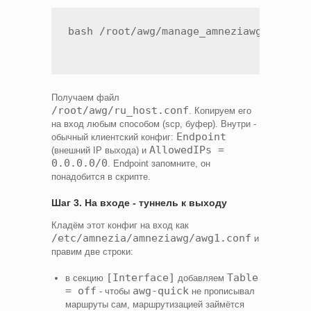
Получаем файл
/root/awg/ru_host.conf
. Копируем его
на вход любым способом (scp, буфер). Внутри -
Endpoint
обычный клиентский конфиг:
AllowedIPs =
(внешний IP выхода) и
0.0.0.0/0
. Endpoint запомните, он
понадобится в скрипте.
Шаг 3. На входе - туннель к выходу
Кладём этот конфиг на вход как
/etc/amnezia/amneziawg/awg1.conf
и
правим две строки:
[Interface]
Table
в секцию
добавляем
= off
awg-quick
- чтобы
не прописывал
маршруты сам, маршрутизацией займётся