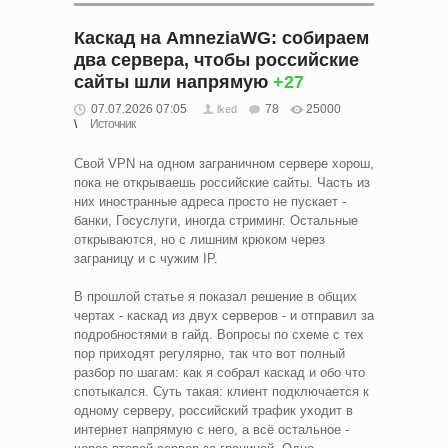
Каскад на AmneziaWG: собираем
два сервера, чтобы российские
сайты шли напрямую
+27
07.07.2026 07:05
78
25000
lked
Источник
Свой VPN на одном заграничном сервере хорош,
пока не открываешь российские сайты. Часть из
них иностранные адреса просто не пускает -
банки, Госуслуги, иногда стриминг. Остальные
открываются, но с лишним крюком через
заграницу и с чужим IP.
В прошлой статье я показал решение в общих
чертах - каскад из двух серверов - и отправил за
подробностями в гайд. Вопросы по схеме с тех
пор приходят регулярно, так что вот полный
разбор по шагам: как я собрал каскад и обо что
спотыкался. Суть такая: клиент подключается к
одному серверу, российский трафик уходит в
интернет напрямую с него, а всё остальное -