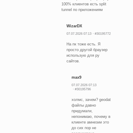
100% клиентов есть split
tunnel по приложениям
WizarDX
07.07.2026 07:13
#30195772
На пк тоже есть. Я
просто другой браузер
использую для ру
сайтов.
max9
07.07.2026 07:13
#30195796
холмс, зачем? geodat
файлы давно
придумали,
непонимаю, почему в
клиенте амнезии это
до сих пор не