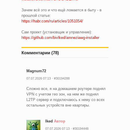
Зачем всё это и что ещё ломается в быту - в
прошлой статье:
https://habr.com/ru/articles/1051054/
Сам проект (установщик и управление):
https://github.com/bivlked/amneziawg-installer
Комментарии (78)
Magnum72
07.07.2026 07:13
#30194288
Сложно все, я на домашнем роутере поднял
VPN с учетом гео зон, на нем же поднял
L2TP сервер и подключаюсь к нему со всех
остальных устройств вне квартиры.
lked
Автор
07.07.2026 07:13
#30194448