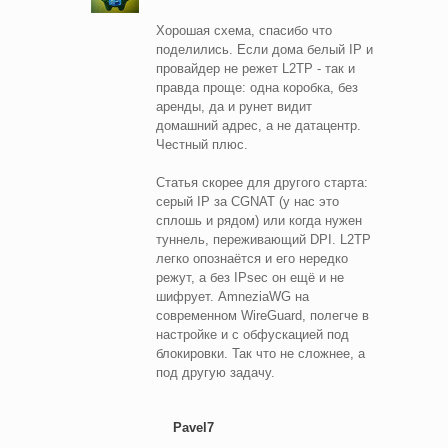
Хорошая схема, спасибо что
поделились. Если дома белый IP и
провайдер не режет L2TP - так и
правда проще: одна коробка, без
аренды, да и рунет видит
домашний адрес, а не датацентр.
Честный плюс.
Статья скорее для другого старта:
серый IP за CGNAT (у нас это
сплошь и рядом) или когда нужен
туннель, переживающий DPI. L2TP
легко опознаётся и его нередко
режут, а без IPsec он ещё и не
шифрует. AmneziaWG на
современном WireGuard, полегче в
настройке и с обфускацией под
блокировки. Так что не сложнее, а
под другую задачу.
Pavel7