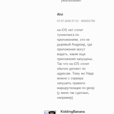
реализовано
Alvi
07.07.2026 07:13
#30201700
на iOS нет сплит
туннелинга по
приложениям, это не
дырявый Андроид, где
приложения могут
видеть. какие еще
приложения запущены.
Так что на iOS сплит
обычно делают по
адресам. Тому же Happ
можно с сервера
запушить правило
маршрутизации по geoip
(у меня так сделано,
например).
KiddingBanana