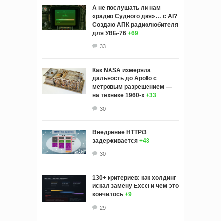
А не послушать ли нам
«радио Судного дня»… с AI?
Создаю АПК радиолюбителя
для УВБ-76
+69
33
Как NASA измеряла
дальность до Apollo с
метровым разрешением —
на технике 1960-х
+33
30
Внедрение HTTP/3
задерживается
+48
30
130+ критериев: как холдинг
искал замену Excel и чем это
кончилось
+9
29