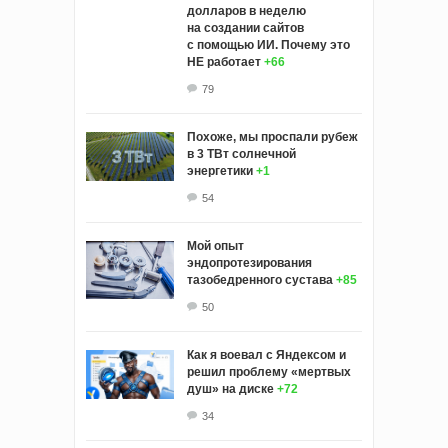
долларов в неделю
на создании сайтов
с помощью ИИ. Почему это
НЕ работает
+66
79
Похоже, мы проспали рубеж
в 3 ТВт солнечной
энергетики
+1
54
Мой опыт
эндопротезирования
тазобедренного сустава
+85
50
Как я воевал с Яндексом и
решил проблему «мертвых
душ» на диске
+72
34