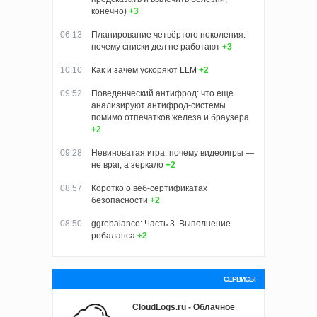
конечно)
+3
06:13
Планирование четвёртого поколения:
почему списки дел не работают
+3
10:10
Как и зачем ускоряют LLM
+2
09:52
Поведенческий антифрод: что еще
анализируют антифрод-системы
помимо отпечатков железа и браузера
+2
09:28
Невиноватая игра: почему видеоигры —
не враг, а зеркало
+2
08:57
Коротко о веб-сертификатах
безопасности
+2
08:50
ggrebalance: Часть 3. Выполнение
ребаланса
+2
СЕРВИСЫ
CloudLogs.ru - Облачное