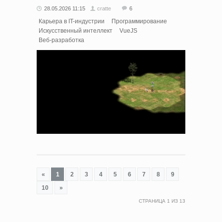
28.05.2026 11:15
cratte
6
Карьера в IT-индустрии
Программирование
Искусственный интеллект
VueJS
Веб-разработка
«
1
2
3
4
5
6
7
8
9
10
»
СТРАНИЦА
1
ИЗ
13