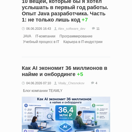
10 вещей, которые бы я хотел
услышать в первый год работы.
Опыт Java разработчика. Часть
1: не только лишь код
+7
06.06.2026 16:43
Alex_software_dev
11
JAVA
IT-компании
Программирование
Учебный процесс в IT
Карьера в IT-индустрии
Как AI экономит 36 миллионов в
найме и онбординге
+5
04.06.2026 07:10
Vitaliy_Chesnokov
4
Блог компании TEAMLY