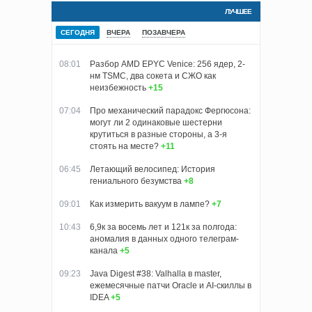
ЛУЧШЕЕ
СЕГОДНЯ
ВЧЕРА
ПОЗАВЧЕРА
08:01
Разбор AMD EPYC Venice: 256 ядер, 2-
нм TSMC, два сокета и СЖО как
неизбежность
+15
07:04
Про механический парадокс Фергюсона:
могут ли 2 одинаковые шестерни
крутиться в разные стороны, а 3-я
стоять на месте?
+11
06:45
Летающий велосипед: История
гениального безумства
+8
09:01
Как измерить вакуум в лампе?
+7
10:43
6,9к за восемь лет и 121к за полгода:
аномалия в данных одного телеграм-
канала
+5
09:23
Java Digest #38: Valhalla в master,
ежемесячные патчи Oracle и AI-скиллы в
IDEA
+5