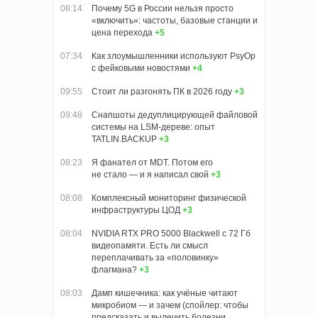
08:14
Почему 5G в России нельзя просто
«включить»: частоты, базовые станции и
цена перехода
+5
07:34
Как злоумышленники используют PsyOp
с фейковыми новостями
+4
09:55
Стоит ли разгонять ПК в 2026 году
+3
09:48
Снапшоты дедуплицирующей файловой
системы на LSM-дереве: опыт
TATLIN.BACKUP
+3
08:23
Я фанател от MDT. Потом его
не стало — и я написал свой
+3
08:08
Комплексный мониторинг физической
инфраструктуры ЦОД
+3
08:04
NVIDIA RTX PRO 5000 Blackwell с 72 Гб
видеопамяти. Есть ли смысл
переплачивать за «половинку»
флагмана?
+3
08:03
Дамп кишечника: как учёные читают
микробиом — и зачем (спойлер: чтобы
предсказать и вылечить болезни,