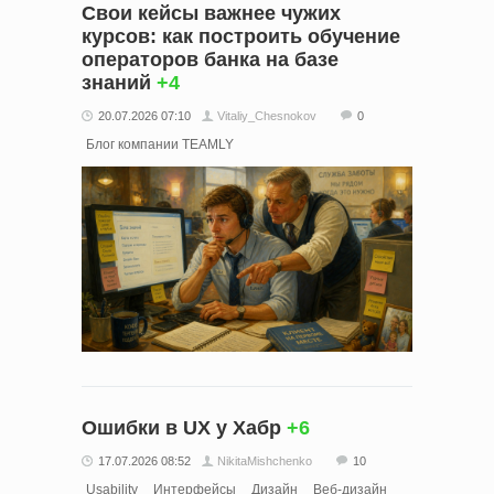
Свои кейсы важнее чужих
курсов: как построить обучение
операторов банка на базе
знаний
+4
20.07.2026 07:10
Vitaliy_Chesnokov
0
Блог компании TEAMLY
Ошибки в UX у Хабр
+6
17.07.2026 08:52
NikitaMishchenko
10
Usability
Интерфейсы
Дизайн
Веб-дизайн