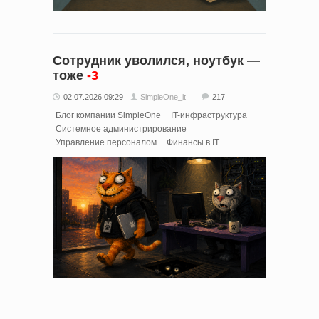
Сотрудник уволился, ноутбук —
тоже
-3
02.07.2026 09:29
SimpleOne_it
217
Блог компании SimpleOne
IT-инфраструктура
Системное администрирование
Управление персоналом
Финансы в IT