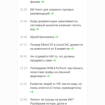
физики
+6
15:26
ИИ Агент для скоринга торговых
рекомендаций
+5
10:56
Когда документация заканчивается,
системный аналитик начинает читать
код
+5
10:46
Музей Кронпринц
+5
07:27
Почему EtherCAT в LinuxCNC держится
на компоненте из 9 коммитов
+5
06:41
Не отдавайте ИИ то, что должны
придумать сами
+5
12:15
Побеждаем OOM в PyTorch: как обучать
гигантские графы на обычной
видеокарте
+4
11:31
Развитие людей от HR: как не надо, но
очень хочется (Степан, руководитель)
+4
10:00
Лопнет ли пузырь на рынке ИИ?
Разбираем потери, долги и