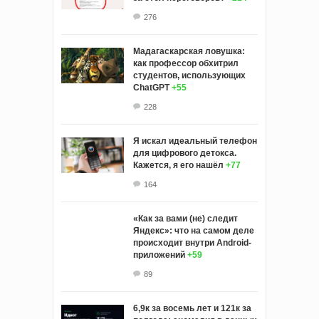
276
Мадагаскарская ловушка:
как профессор обхитрил
студентов, использующих
ChatGPT
+55
228
Я искал идеальный телефон
для цифрового детокса.
Кажется, я его нашёл
+77
164
«Как за вами (не) следит
Яндекс»: что на самом деле
происходит внутри Android-
приложений
+59
89
6,9к за восемь лет и 121к за