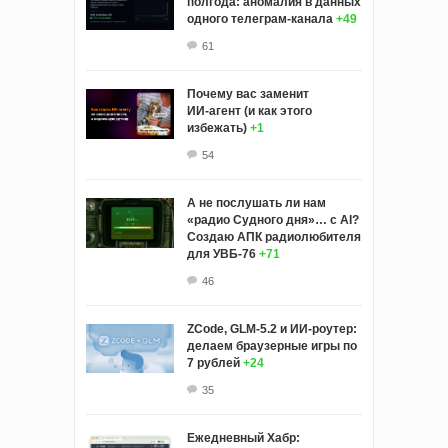
полгода: аномалия в данных
одного телеграм-канала
+49
61
Почему вас заменит
ИИ‑агент (и как этого
избежать)
+1
54
А не послушать ли нам
«радио Судного дня»… с AI?
Создаю АПК радиолюбителя
для УВБ-76
+71
46
ZCode, GLM-5.2 и ИИ-роутер:
делаем браузерные игры по
7 рублей
+24
35
Ежедневный Хабр: