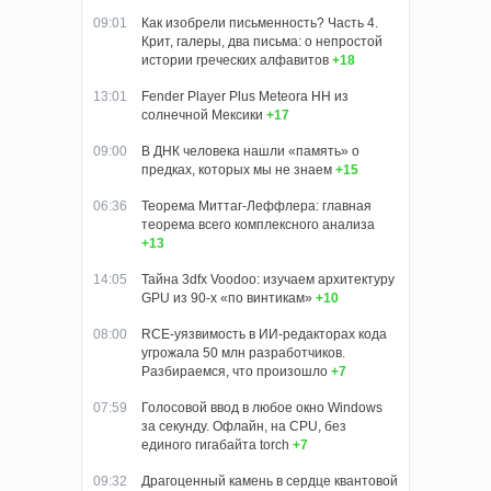
09:01
Как изобрели письменность? Часть 4.
Крит, галеры, два письма: о непростой
истории греческих алфавитов
+18
13:01
Fender Player Plus Meteora HH из
солнечной Мексики
+17
09:00
В ДНК человека нашли «память» о
предках, которых мы не знаем
+15
06:36
Теорема Миттаг-Леффлера: главная
теорема всего комплексного анализа
+13
14:05
Тайна 3dfx Voodoo: изучаем архитектуру
GPU из 90-х «по винтикам»
+10
08:00
RCE-уязвимость в ИИ-редакторах кода
угрожала 50 млн разработчиков.
Разбираемся, что произошло
+7
07:59
Голосовой ввод в любое окно Windows
за секунду. Офлайн, на CPU, без
единого гигабайта torch
+7
09:32
Драгоценный камень в сердце квантовой