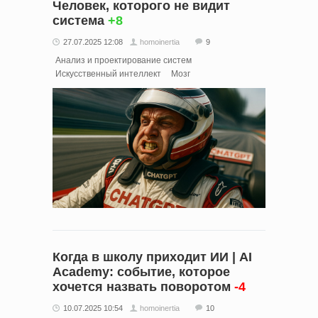
Человек, которого не видит
система
+8
27.07.2025 12:08
homoinertia
9
Анализ и проектирование систем
Искусственный интеллект
Мозг
Когда в школу приходит ИИ | AI
Academy: событие, которое
хочется назвать поворотом
-4
10.07.2025 10:54
homoinertia
10