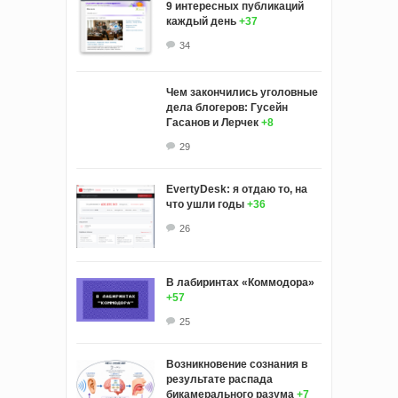
9 интересных публикаций
каждый день
+37
34
Чем закончились уголовные
дела блогеров: Гусейн
Гасанов и Лерчек
+8
29
EvertyDesk: я отдаю то, на
что ушли годы
+36
26
В лабиринтах «Коммодора»
+57
25
Возникновение сознания в
результате распада
бикамерального разума
+7