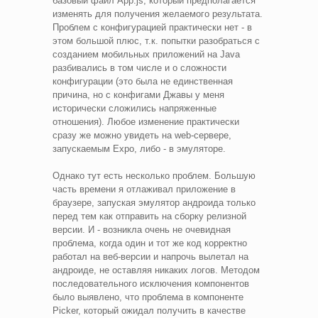
базовый файл App.js, который предполагается
изменять для получения желаемого результата.
Проблем с конфигурацией практически нет - в
этом большой плюс, т.к. попытки разобраться с
созданием мобильных приложений на Java
разбивались в том числе и о сложности
конфигурации (это была не единственная
причина, но с конфигами Джавы у меня
исторически сложились напряженные
отношения). Любое изменение практически
сразу же можно увидеть на web-сервере,
запускаемым Expo, либо - в эмуляторе.
Однако тут есть несколько проблем. Большую
часть времени я отлаживал приложение в
браузере, запуская эмулятор андроида только
перед тем как отправить на сборку релизной
версии. И - возникла очень не очевидная
проблема, когда один и тот же код корректно
работал на веб-версии и напрочь вылетал на
андроиде, не оставляя никаких логов. Методом
последовательного исключения компонентов
было выявлено, что проблема в компоненте
Picker, который ожидал получить в качестве