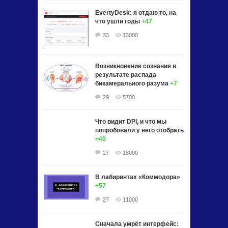
EvertyDesk: я отдаю то, на
что ушли годы
+47
33
13000
Возникновение сознания в
результате распада
бикамерального разума
+7
29
5700
Что видит DPI, и что мы
попробовали у него отобрать
+40
27
18000
В лабиринтах «Коммодора»
+57
27
11000
Сначала умрёт интерфейс: