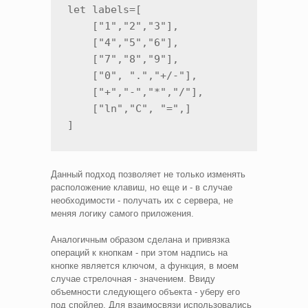
let labels=[

    ["1","2","3"],

    ["4","5","6"],

    ["7","8","9"],

    ["0", ".","+/-"],

    ["+","-","*","/"],

    ["ln","C", "=",]

]
Данный подход позволяет не только изменять
расположение клавиш, но еще и - в случае
необходимости - получать их с сервера, не
меняя логику самого приложения.
Аналогичным образом сделана и привязка
операций к кнопкам - при этом надпись на
кнопке является ключом, а функция, в моем
случае стрелочная - значением. Ввиду
объемности следующего объекта - уберу его
под спойлер. Для взаимосвязи использовались