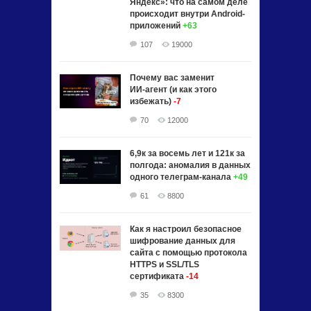
Яндекс»: что на самом деле
происходит внутри Android-
приложений
+63
107
19000
Почему вас заменит
ИИ‑агент (и как этого
избежать)
-7
70
12000
6,9к за восемь лет и 121к за
полгода: аномалия в данных
одного телеграм-канала
+49
61
8800
Как я настроил безопасное
шифрование данных для
сайта с помощью протокола
HTTPS и SSL/TLS
сертификата
-14
35
8300