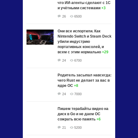
что ИИ-агенты сделают с 1С
и учётными системами
+3
26
6500
Они все испортили. Как
Nintendo Switch и Steam Deck
убили индустрию
портативных консолей, и
всем с этим нормально
+29
24
6700
Родитель засыпал навсегда:
чего Rust не делает за вас в
ядре ОС
+8
24
7000
Пишем терабайты видео на
диск в Go и не даем ОС
сожрать всю память
+6
21
5200