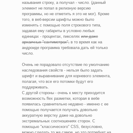
называния строку, а получал - число. (данный
элемент не попал в релизную версию
программы, но не отметить я это не мог). Кроме
того, в веб-версии шрифты можно было
изменять с помощью поля строкового типа,
задавая ему габариты в условно любых
единицах - процентах, пикселях
или даже
архаичных "сантиметрах",
в то время как на
андроиде программа требовала дать ей только
число.
Очень не порадовало отсутствие по умолчанию
наследования свойств - нельзя было задать
шрифт и выравнивание для корневого элемента,
полагая, что все его потомки будут его
поддерживать.
С другой стороны - очень к месту приходится
возможность flex разметки, которая в вебе
появилась сравнительно недавно - именно с ее
помощью получается получать довольно
аккуратную верстку даже на довольно
экстремальных соотношениях сторон. С
помощью "классического" CSS, безусловно,
можно сделать то же самое, но это потребует на