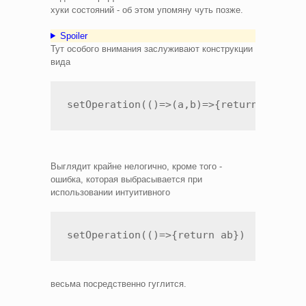
хуки состояний - об этом упомяну чуть позже.
Spoiler
Тут особого внимания заслуживают конструкции
вида
setOperation(()=>(a,b)=>{return a * b}
Выглядит крайне нелогично, кроме того -
ошибка, которая выбрасывается при
использовании интуитивного
setOperation(()=>{return ab})
весьма посредственно гуглится.