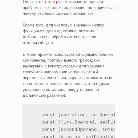
Однако, в
статье
рассматривается данная
проблема - не только ее решение, но и причины,
почему это было сделано именно так.
Кроме того, для числовых значений кнопок
функция-хэндлер однотипна, поэтому
добавление ее обработчиков вынесено в
отдельный цикл.
В моем проекте используются функциональные
компоненты, поэтому вместо громоздких
выражений с конструкторами для хранения
требуемой информации используются 4
переменных состояния, одна из которых к тому
же не момент релиза не используется (однако
умышленно оставлена, ввиду планов на
дальнейшее развитие).
    const [operation, setOperation] = u
    const [firstOperand, setFirstOperan
    const [secondOperand, setsecondOper
    const [display, setDisplay] = useS