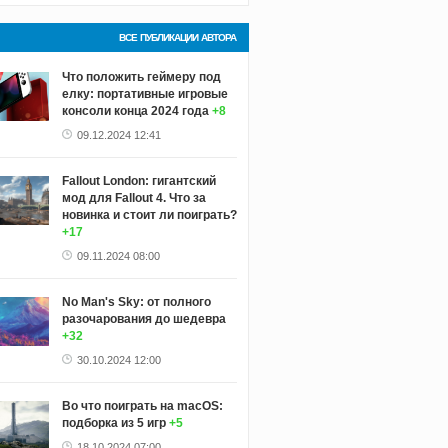
ВСЕ ПУБЛИКАЦИИ АВТОРА
Что положить геймеру под
елку: портативные игровые
консоли конца 2024 года
+8
09.12.2024 12:41
Fallout London: гигантский
мод для Fallout 4. Что за
новинка и стоит ли поиграть?
+17
09.11.2024 08:00
No Man's Sky: от полного
разочарования до шедевра
+32
30.10.2024 12:00
Во что поиграть на macOS:
подборка из 5 игр
+5
18.10.2024 07:00