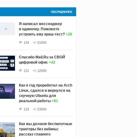
ОБСУЖДАЕМОЕ
Я написал мессенджер
в одиночку. Поможете
устроить ему краш‑тест?
+28
134
21000
Спасибо Mail.Ru за СВОЙ
цифровой офис
+42
131
12000
Как я год проработал на Arch
Linux, сдался и вернулся на
скучную Ubuntu для
реальной работы
+81
123
23000
Как мы делаем беспилотные
тракторы без кабины:
рассказ главного