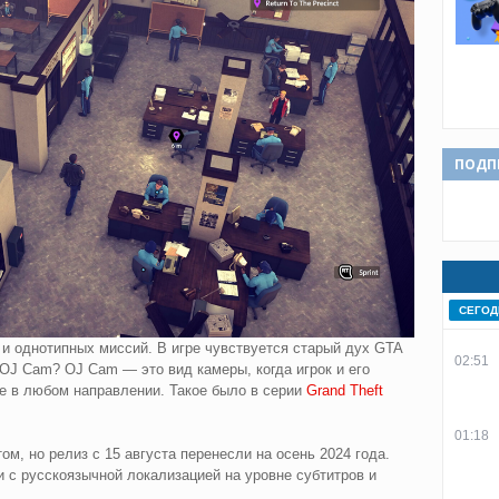
ПОДП
СЕГОД
 и однотипных миссий. В игре чувствуется старый дух GTA
02:51
OJ Cam? OJ Cam — это вид камеры, когда игрок и его
е в любом направлении. Такое было в серии
Grand Theft
01:18
ом, но релиз с 15 августа перенесли на осень 2024 года.
 с русскоязычной локализацией на уровне субтитров и