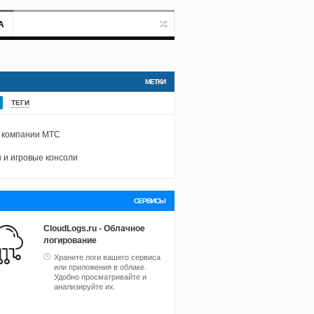
А
МЕТКИ
ТЕГИ
 компании МТС
 и игровые консоли
СЕРВИСЫ
CloudLogs.ru - Облачное
логирование
Храните логи вашего сервиса
или приложения в облаке.
Удобно просматривайте и
анализируйте их.