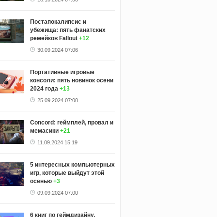
Постапокалипсис и
убежища: пять фанатских
ремейков Fallout
+12
30.09.2024 07:06
Портативные игровые
консоли: пять новинок осени
2024 года
+13
25.09.2024 07:00
Concord: геймплей, провал и
мемасики
+21
11.09.2024 15:19
5 интересных компьютерных
игр, которые выйдут этой
осенью
+3
09.09.2024 07:00
6 книг по геймдизайну,