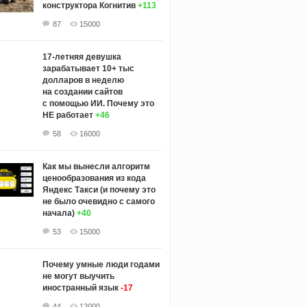
конструктора Когнитив
+113
87
15000
17-летняя девушка
зарабатывает 10+ тыс
долларов в неделю
на создании сайтов
с помощью ИИ. Почему это
НЕ работает
+46
58
16000
Как мы вынесли алгоритм
ценообразования из кода
Яндекс Такси (и почему это
не было очевидно с самого
начала)
+40
53
15000
Почему умные люди годами
не могут выучить
иностранный язык
-17
44
12000