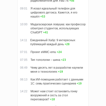
радиолюбителя для УВБ-76
+56
09:01
Я искал идеальный телефон для
цифрового детокса. Кажется, я его
нашёл
+53
10:00
Мадагаскарская ловушка: как профессор
обхитрил студентов, использующих
ChatGPT
+41
14:11
Ежедневный Хабр: 9 интересных
публикаций каждый день
+28
07:01
Проект eMMC-emu
+24
07:05
Тип топологии – шина
+23
06:49
Чему десять лет в разработке научили
меня о технологиях
+19
06:13
Как ИИ-помощник работает с данными
1С: семь практических сценариев
+19
14:22
Может нам стоит остановить гонку
вооружений и сесть за стол
переговоров?
+18