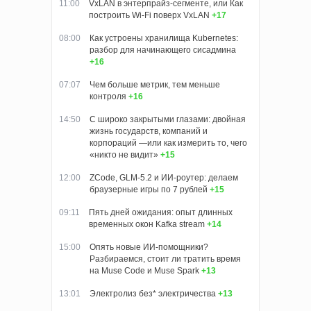
11:00
VxLAN в энтерпрайз-сегменте, или Как
построить Wi-Fi поверх VxLAN
+17
08:00
Как устроены хранилища Kubernetes:
разбор для начинающего сисадмина
+16
07:07
Чем больше метрик, тем меньше
контроля
+16
14:50
С широко закрытыми глазами: двойная
жизнь государств, компаний и
корпораций —или как измерить то, чего
«никто не видит»
+15
12:00
ZCode, GLM-5.2 и ИИ-роутер: делаем
браузерные игры по 7 рублей
+15
09:11
Пять дней ожидания: опыт длинных
временных окон Kafka stream
+14
15:00
Опять новые ИИ-помощники?
Разбираемся, стоит ли тратить время
на Muse Code и Muse Spark
+13
13:01
Электролиз без* электричества
+13