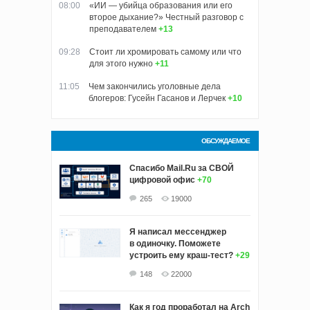
08:00
«ИИ — убийца образования или его
второе дыхание?» Честный разговор с
преподавателем
+13
09:28
Стоит ли хромировать самому или что
для этого нужно
+11
11:05
Чем закончились уголовные дела
блогеров: Гусейн Гасанов и Лерчек
+10
ОБСУЖДАЕМОЕ
Спасибо Mail.Ru за СВОЙ
цифровой офис
+70
265
19000
Я написал мессенджер
в одиночку. Поможете
устроить ему краш‑тест?
+29
148
22000
Как я год проработал на Arch