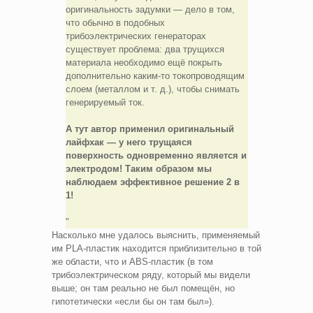
оригинальность задумки — дело в том,
что обычно в подобных
трибоэлектрических генераторах
существует проблема: два трущихся
материала необходимо ещё покрыть
дополнительно каким-то токопроводящим
слоем (металлом и т. д.), чтобы снимать
генерируемый ток.
А тут автор применил оригинальный
лайфхак — у него трущаяся
поверхность одновременно является и
электродом! Таким образом мы
наблюдаем эффективное решение 2 в
1!
Насколько мне удалось выяснить, применяемый
им PLA-пластик находится приблизительно в той
же области, что и ABS-пластик (в том
трибоэлектрическом ряду, который мы видели
выше; он там реально не был помещён, но
гипотетически «если бы он там был»).