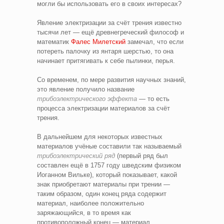
могли бы использовать его в своих интересах?
Явление электризации за счёт трения известно
тысячи лет — ещё древнегреческий философ и
математик
Фалес Милетский
замечал, что если
потереть палочку из янтаря шерстью, то она
начинает притягивать к себе пылинки, перья.
Со временем, по мере развития научных знаний,
это явление получило название
трибоэлектрического эффекта
— то есть
процесса электризации материалов за счёт
трения.
В дальнейшем для некоторых известных
материалов учёные составили так называемый
трибоэлектрический ряд
(первый ряд был
составлен ещё в 1757 году шведским физиком
Иоганном Вильке), который показывает, какой
знак приобретают материалы при трении —
таким образом, один конец ряда содержит
материал, наиболее положительно
заряжающийся, в то время как
противоположный конец — материал,