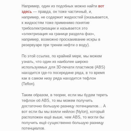
Например, один из подобных можно найти
вот
здесь
— правда, он тоже частичный, и,
например, не содержит жидкостей (оказывается,
к жидкостям тоже применимо понятие
трибоэлектризации и называется это
«электризация на границе раздела фаз»,
например, возможно проскакивание искры в
резервуаре при трении нефти о воду).
По этой ссылке, по крайней мере, мы можем
узнать, что один из наиболее широко
используемых для 3D-печати пластиков (ABS)
находится где-то посередине ряда, в то время
как в самом низу ряда находится тефлон
(Teflon).
Таким образом, в теории, если мы будем тереть
тефлон об ABS, то мы можем получить
достаточно большую разницу потенциалов… А
вот если бы мы взяли нейлон (Nylon), который
расположен ещё выше, чем ABS, то могли бы
получить ещё существенно большую разницу
потенциалов.