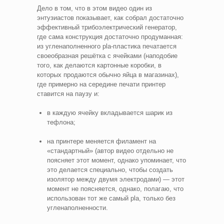
Дело в том, что в этом видео один из
энтузиастов показывает, как собрал достаточно
эффективный трибоэлектрический генератор,
где сама конструкция достаточно продуманная:
из угленаполненного pla-пластика печатается
своеобразная решётка с ячейками (наподобие
того, как делаются картонные коробки, в
которых продаются обычно яйца в магазинах),
где примерно на середине печати принтер
ставится на паузу и:
в каждую ячейку вкладывается шарик из
тефлона;
на принтере меняется филамент на
«стандартный» (автор видео отдельно не
поясняет этот момент, однако упоминает, что
это делается специально, чтобы создать
изолятор между двумя электродами) — этот
момент не поясняется, однако, полагаю, что
использован тот же самый pla, только без
угленаполненности.