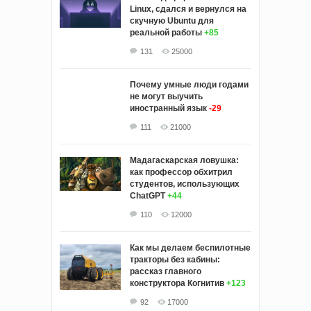
Linux, сдался и вернулся на
скучную Ubuntu для
реальной работы
+85
131
25000
Почему умные люди годами
не могут выучить
иностранный язык
-29
111
21000
Мадагаскарская ловушка:
как профессор обхитрил
студентов, использующих
ChatGPT
+44
110
12000
Как мы делаем беспилотные
тракторы без кабины:
рассказ главного
конструктора Когнитив
+123
92
17000