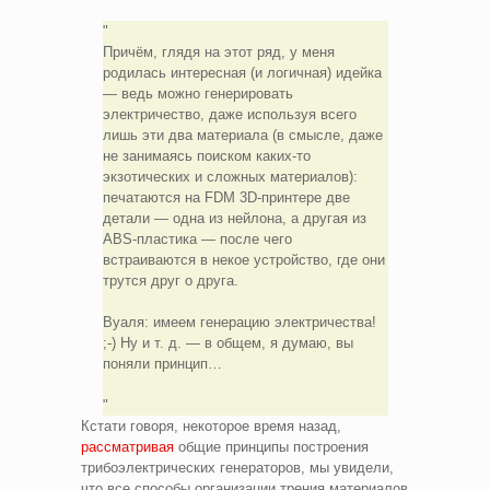
Причём, глядя на этот ряд, у меня
родилась интересная (и логичная) идейка
— ведь можно генерировать
электричество, даже используя всего
лишь эти два материала (в смысле, даже
не занимаясь поиском каких-то
экзотических и сложных материалов):
печатаются на FDM 3D-принтере две
детали — одна из нейлона, а другая из
ABS-пластика — после чего
встраиваются в некое устройство, где они
трутся друг о друга.
Вуаля: имеем генерацию электричества!
;-) Ну и т. д. — в общем, я думаю, вы
поняли принцип…
Кстати говоря, некоторое время назад,
рассматривая
общие принципы построения
трибоэлектрических генераторов, мы увидели,
что все способы организации трения материалов