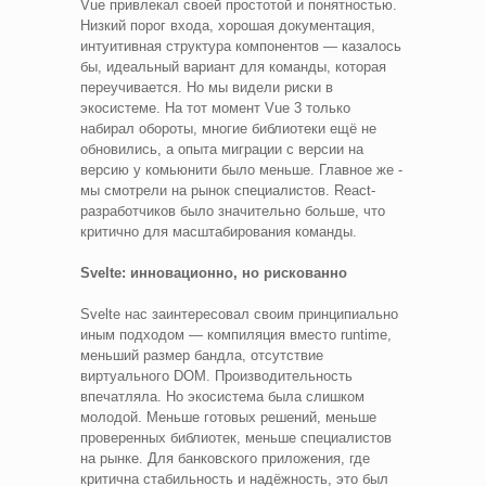
Vue привлекал своей простотой и понятностью.
Низкий порог входа, хорошая документация,
интуитивная структура компонентов — казалось
бы, идеальный вариант для команды, которая
переучивается. Но мы видели риски в
экосистеме. На тот момент Vue 3 только
набирал обороты, многие библиотеки ещё не
обновились, а опыта миграции с версии на
версию у комьюнити было меньше. Главное же -
мы смотрели на рынок специалистов. React-
разработчиков было значительно больше, что
критично для масштабирования команды.
Svelte: инновационно, но рискованно
Svelte нас заинтересовал своим принципиально
иным подходом — компиляция вместо runtime,
меньший размер бандла, отсутствие
виртуального DOM. Производительность
впечатляла. Но экосистема была слишком
молодой. Меньше готовых решений, меньше
проверенных библиотек, меньше специалистов
на рынке. Для банковского приложения, где
критична стабильность и надёжность, это был