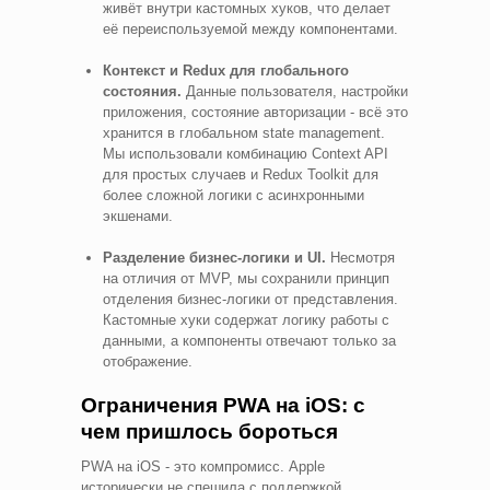
живёт внутри кастомных хуков, что делает
её переиспользуемой между компонентами.
Контекст и Redux для глобального
состояния.
Данные пользователя, настройки
приложения, состояние авторизации - всё это
хранится в глобальном state management.
Мы использовали комбинацию Context API
для простых случаев и Redux Toolkit для
более сложной логики с асинхронными
экшенами.
Разделение бизнес-логики и UI.
Несмотря
на отличия от MVP, мы сохранили принцип
отделения бизнес-логики от представления.
Кастомные хуки содержат логику работы с
данными, а компоненты отвечают только за
отображение.
Ограничения PWA на iOS: с
чем пришлось бороться
PWA на iOS - это компромисс. Apple
исторически не спешила с поддержкой