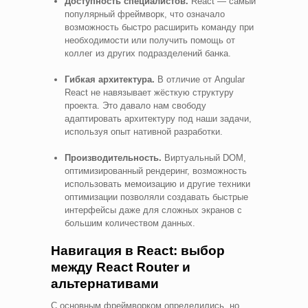
Доступность специалистов.
React — самый
популярный фреймворк, что означало
возможность быстро расширить команду при
необходимости или получить помощь от
коллег из других подразделений банка.
Гибкая архитектура.
В отличие от Angular
React не навязывает жёсткую структуру
проекта. Это давало нам свободу
адаптировать архитектуру под наши задачи,
используя опыт нативной разработки.
Производительность.
Виртуальный DOM,
оптимизированный рендеринг, возможность
использовать мемоизацию и другие техники
оптимизации позволяли создавать быстрые
интерфейсы даже для сложных экранов с
большим количеством данных.
Навигация в React: выбор
между React Router и
альтернативами
С основным фреймворком определились, но