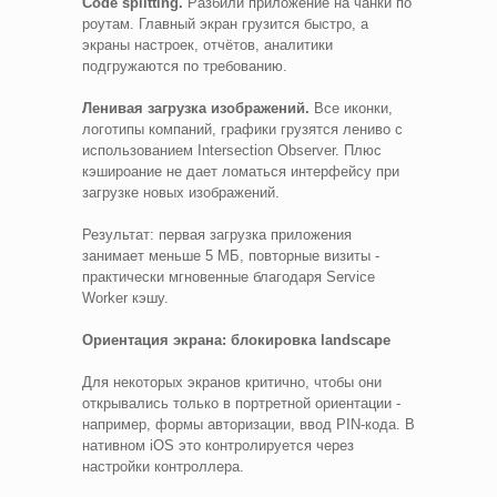
Code splitting.
Разбили приложение на чанки по
роутам. Главный экран грузится быстро, а
экраны настроек, отчётов, аналитики
подгружаются по требованию.
Ленивая загрузка изображений.
Все иконки,
логотипы компаний, графики грузятся лениво с
использованием Intersection Observer. Плюс
кэшироание не дает ломаться интерфейсу при
загрузке новых изображений.
Результат: первая загрузка приложения
занимает меньше 5 МБ, повторные визиты -
практически мгновенные благодаря Service
Worker кэшу.
Ориентация экрана: блокировка landscape
Для некоторых экранов критично, чтобы они
открывались только в портретной ориентации -
например, формы авторизации, ввод PIN-кода. В
нативном iOS это контролируется через
настройки контроллера.