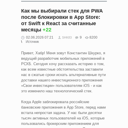
Как мы выбирали стек для PWA
после блокировки в App Store:
от Swift к React за считанные
месяцы
+22
02.06.2026 07:21
9
8200
SHK83
Источник
Привет, Хабр! Меня зовут Константин Шкурко, я
ведущий разработчик мобильных приложений в
РСХБ. Сегодня хочу рассказать историю о том,
как всем известные обстоятельства заставили
нас в сжатые сроки искать альтернат­ивные пути
доставки нашего инвестиционного приложения
«Свои инвестиции» пользователям iOS - и как
это изменило наш технологический стек.
Когда Apple заблокировала российские
банковские приложения в App Store, перед нами
встала непростая задача. У нас были десятки
тысяч активных пользователей на iOS, которые
пользовались брокерским приложением для