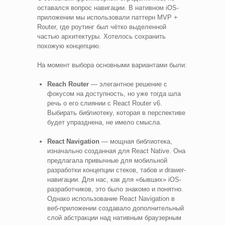
оставался вопрос навигации. В нативном iOS-
приложении мы использовали паттерн MVP +
Router, где роутинг был чётко выделенной
частью архитектуры. Хотелось сохранить
похожую концепцию.
На момент выбора основными вариантами были:
Reach Router
— элегантное решение с
фокусом на доступность, но уже тогда шла
речь о его слиянии с React Router v6.
Выбирать библиотеку, которая в перспективе
будет упразднена, не имело смысла.
React Navigation
— мощная библиотека,
изначально созданная для React Native. Она
предлагала привычные для мобильной
разработки концепции стеков, табов и drawer-
навигации. Для нас, как для «бывших» iOS-
разработчиков, это было знакомо и понятно.
Однако использование React Navigation в
веб-приложении создавало дополнительный
слой абстракции над нативным браузерным