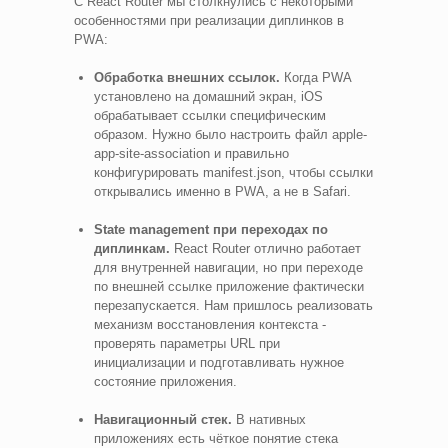
С React Router мы столкнулись с некоторыми
особенностями при реализации диплинков в
PWA:
Обработка внешних ссылок.
Когда PWA
установлено на домашний экран, iOS
обрабатывает ссылки специфическим
образом. Нужно было настроить файл apple-
app-site-association и правильно
конфигурировать manifest.json, чтобы ссылки
открывались именно в PWA, а не в Safari.
State management при переходах по
диплинкам.
React Router отлично работает
для внутренней навигации, но при переходе
по внешней ссылке приложение фактически
перезапускается. Нам пришлось реализовать
механизм восстановления контекста -
проверять параметры URL при
инициализации и подготавливать нужное
состояние приложения.
Навигационный стек.
В нативных
приложениях есть чёткое понятие стека