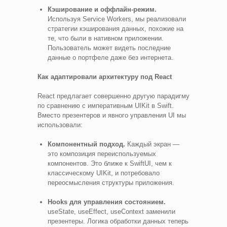
Кэширование и оффлайн-режим.
Используя Service Workers, мы реализовали
стратегии кэширования данных, похожие на
те, что были в нативном приложении.
Пользователь может видеть последние
данные о портфеле даже без интернета.
Как адаптировали архитектуру под React
React предлагает совершенно другую парадигму
по сравнению с императивным UIKit в Swift.
Вместо презентеров и явного управления UI мы
использовали:
Компонентный подход.
Каждый экран —
это композиция переиспользуемых
компонентов. Это ближе к SwiftUI, чем к
классическому UIKit, и потребовало
переосмысления структуры приложения.
Hooks для управления состоянием.
useState, useEffect, useContext заменили
презентеры. Логика обработки данных теперь