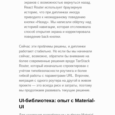
экранов с возможностью вернуться назад.
React Router использует браузерную
историю, что при диплинках иногда
приводило к неожиданному поведению
кнопки «Назад». Мы написали обёртку над
историей навигации, которая отслеживала
способ открытия экрана и корректировала
поведение back-кнопки.
Сейчас эти проблемы решены, и диплинки
работают стабильно. Но если бы мы начинали
сейчас, возможно, обратили бы внимание на
более современные решения вроде TanStack
Router, который изначально спроектирован с
учётом типобезопасности роутинга и более
гибкой работы с параметрами URL. Впрочем,
миграция с одного роутера на другой в живом
проекте — это всегда риск и затраты, поэтому
мы продолжаем развивать текущее решение.
UI-библиотека: опыт с Material-
UI
Для ускорения разработки мы выбрали Material-