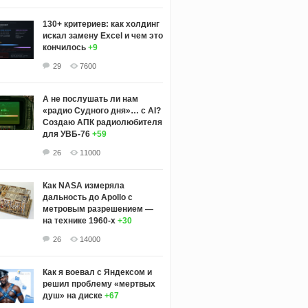
130+ критериев: как холдинг
искал замену Excel и чем это
кончилось
+9
29
7600
А не послушать ли нам
«радио Судного дня»… с AI?
Создаю АПК радиолюбителя
для УВБ-76
+59
26
11000
Как NASA измеряла
дальность до Apollo с
метровым разрешением —
на технике 1960-х
+30
26
14000
Как я воевал с Яндексом и
решил проблему «мертвых
душ» на диске
+67