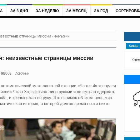
РА
ЗА 3 ДНЯ
ЗА НЕДЕЛЮ
ЗА МЕСЯЦ
ЗА ГОД
СОРТИРОВК
ИЗВЕСТНЫЕ СТРАНИЦЫ МИССИИ «ЧАНЪЭ-4»
ХАБЫ
: неизвестные страницы миссии
Косм
8800
Источник
ь автоматической межпланетной станции «Чанъэ-4» коснулся
иссии Чжан Хэ, закрыла лицо руками и не смогла сдержать
ёл, и крепко сжал её руку. Этот снимок облетел весь мир.
атическая история, о которой долгое время почти никто