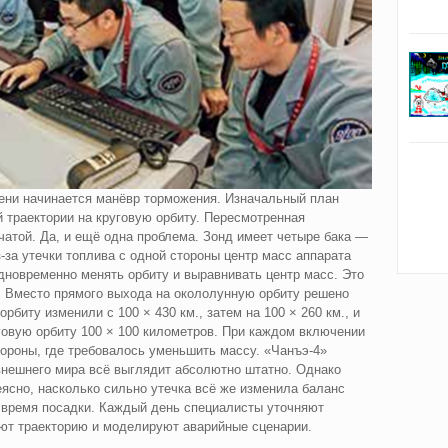
ени начинается
манёвр торможения. Изначальный план
 траектории на круговую орбиту. Пересмотренная
атой. Да, и ещё одна проблема. Зонд имеет четыре бака —
‑за утечки топлива с одной стороны центр масс аппарата
дновременно менять орбиту и выравнивать центр масс. Это
. Вместо прямого выхода на окололунную орбиту решено
рбиту изменили с 100 × 430 км., затем на 100 × 260 км., и
говую орбиту 100 × 100 километров. При каждом включении
тороны, где требовалось уменьшить массу. «Чанъэ-4»
внешнего мира всё выглядит абсолютно штатно. Однако
еясно, насколько сильно утечка всё же изменила баланс
о время посадки. Каждый день специалисты уточняют
ают траекторию и моделируют аварийные сценарии.