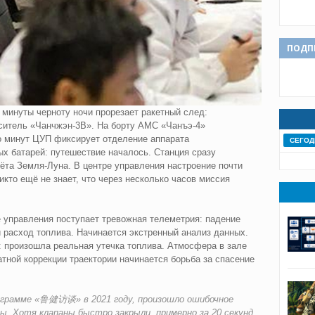
ПОДП
3 минуты черноту ночи прорезает ракетный след:
оситель «Чанчжэн-3B». На борту АМС «Чанъэ-4»
о минут ЦУП фиксирует отделение аппарата
СЕГОД
ых батарей: путешествие началось. Станция сразу
ёта Земля‑Луна. В центре управления настроение почти
кто ещё не знает, что через несколько часов миссия
е управления поступает тревожная телеметрия: падение
 расход топлива. Начинается экстренный анализ данных.
: произошла реальная утечка топлива. Атмосфера в зале
тной коррекции траектории начинается борьба за спасение
программе «鲁健访谈» в 2021 году, произошло ошибочное
. Хотя клапаны быстро закрыли, примерно за 20 секунд