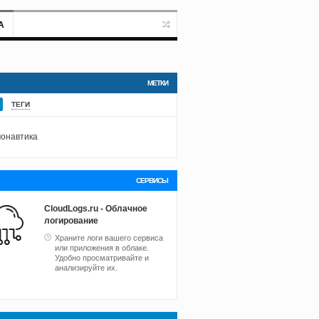
А
МЕТКИ
ТЕГИ
онавтика
СЕРВИСЫ
CloudLogs.ru - Облачное
логирование
Храните логи вашего сервиса
или приложения в облаке.
Удобно просматривайте и
анализируйте их.