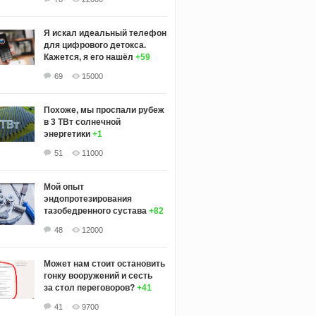
Я искал идеальный телефон
для цифрового детокса.
Кажется, я его нашёл
+59
69
15000
Похоже, мы проспали рубеж
в 3 ТВт солнечной
энергетики
+1
51
11000
Мой опыт
эндопротезирования
тазобедренного сустава
+82
48
12000
Может нам стоит остановить
гонку вооружений и сесть
за стол переговоров?
+41
41
9700