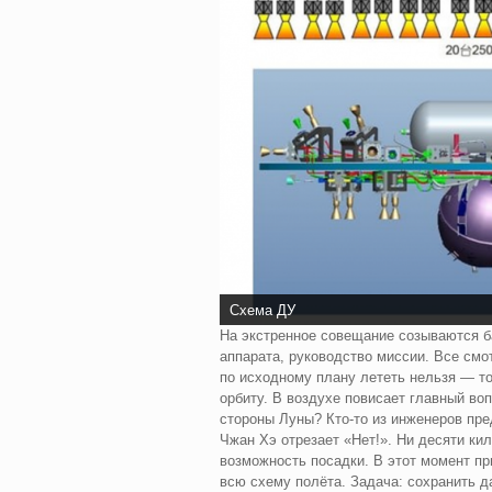
Схема ДУ
На экстренное совещание созываются б
аппарата, руководство миссии. Все смот
по исходному плану лететь нельзя — то
орбиту. В воздухе повисает главный во
стороны Луны? Кто‑то из инженеров пред
Чжан Хэ отрезает «Нет!». Ни десяти ки
возможность посадки. В этот момент п
всю схему полёта.
Задача: сохранить д