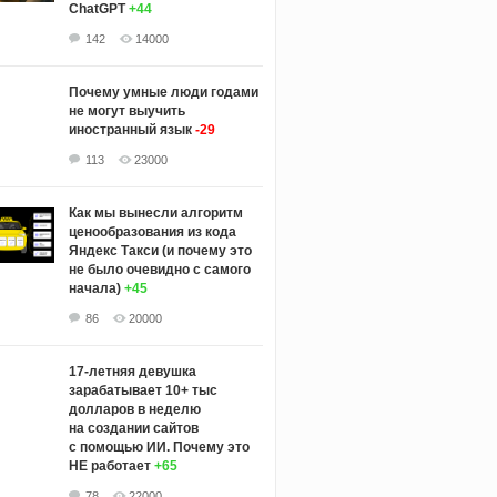
ChatGPT
+44
142
14000
Почему умные люди годами
не могут выучить
иностранный язык
-29
113
23000
Как мы вынесли алгоритм
ценообразования из кода
Яндекс Такси (и почему это
не было очевидно с самого
начала)
+45
86
20000
17-летняя девушка
зарабатывает 10+ тыс
долларов в неделю
на создании сайтов
с помощью ИИ. Почему это
НЕ работает
+65
78
22000