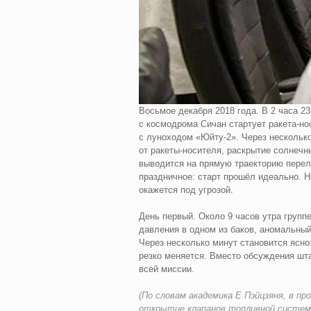
Восьмое декабря 2018 года. В 2 часа 2
с космодрома Сичан стартует ракета‑н
с луноходом «Юйту-2». Через нескольк
от ракеты‑носителя, раскрытие солнечн
выводится на прямую траекторию перел
праздничное: старт прошёл идеально. Ни
окажется под угрозой.
День первый. Около 9 часов утра групп
давления в одном из баков, аномальный
Через несколько минут становится ясно
резко меняется. Вместо обсуждения шта
всей миссии.
(По словам академика Е Пэйцзяня, в 
открытие клапанов топливной системы