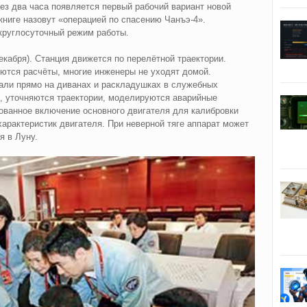
ез два часа появляется первый рабочий вариант новой
 книге назовут «операцией по спасению Чанъэ-4».
круглосуточный режим работы.
екабря).
Станция движется по перелётной траектории.
ются расчёты, многие инженеры не уходят домой.
али прямо на диванах и раскладушках в служебных
 уточняются траектории, моделируются аварийные
ованное включение основного двигателя для калибровки
 характеристик двигателя. При неверной тяге аппарат может
я в Луну.