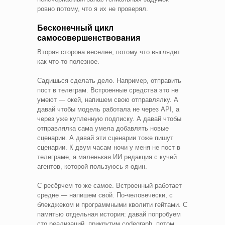
ровно потому, что я их не проверял.
Бесконечный цикл
самосовершенствования
Вторая сторона веселее, потому что выглядит
как что-то полезное.
Садишься сделать дело. Например, отправить
пост в телеграм. Встроенные средства это не
умеют — окей, напишем свою отправлялку. А
давай чтобы модель работала не через API, а
через уже купленную подписку. А давай чтобы
отправлялка сама умела добавлять новые
сценарии. А давай эти сценарии тоже пишут
сценарии. К двум часам ночи у меня не пост в
телеграме, а маленькая ИИ редакция с кучей
агентов, которой пользуюсь я один.
С ресёрчем то же самое. Встроенный работает
средне — напишем свой. По-человечески, с
блекджеком и программными кволити гейтами. С
памятью отдельная история: давай попробуем
сто реализаций, прикрутим codegraph, потом