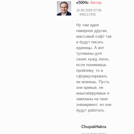
e5004c
Автор
16.06.2026 07:56
#30117432
Ну там идея
наверное другая,
массовый софт так
и будут писать
единицы. А вот
туловины для
своих нужд легко,
если понимаешь
проблему, то и
сформулировать
ее можешь. Пусть
они кривые, не
маштабируемые и
завязаны на твои
энваирмент, но они
будут работать.
ChupakHabra