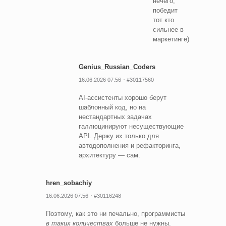
нечего,
победит
тот кто
сильнее в
маркетинге)
Genius_Russian_Coders
16.06.2026 07:56
#30117560
AI-ассистенты хорошо берут
шаблонный код, но на
нестандартных задачах
галлюцинируют несуществующие
API. Держу их только для
автодополнения и рефакторинга,
архитектуру — сам.
hren_sobachiy
16.06.2026 07:56
#30116248
Поэтому, как это ни печально, программисты
в таких количествах
больше не нужны.