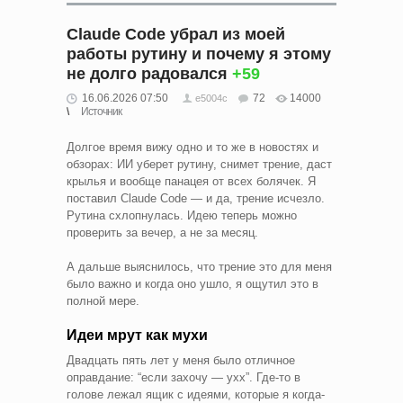
Claude Code убрал из моей
работы рутину и почему я этому
не долго радовался
+59
16.06.2026 07:50
72
14000
e5004c
Источник
Долгое время вижу одно и то же в новостях и
обзорах: ИИ уберет рутину, снимет трение, даст
крылья и вообще панацея от всех болячек. Я
поставил Claude Code — и да, трение исчезло.
Рутина схлопнулась. Идею теперь можно
проверить за вечер, а не за месяц.
А дальше выяснилось, что трение это для меня
было важно и когда оно ушло, я ощутил это в
полной мере.
Идеи мрут как мухи
Двадцать пять лет у меня было отличное
оправдание: “если захочу — ухх”. Где-то в
голове лежал ящик с идеями, которые я когда-