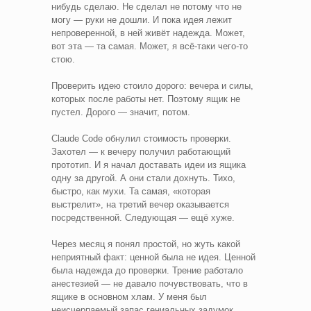
нибудь сделаю. Не сделал не потому что не
могу — руки не дошли. И пока идея лежит
непроверенной, в ней живёт надежда. Может,
вот эта — та самая. Может, я всё-таки чего-то
стою.
Проверить идею стоило дорого: вечера и силы,
которых после работы нет. Поэтому ящик не
пустел. Дорого — значит, потом.
Claude Code обнулил стоимость проверки.
Захотел — к вечеру получил работающий
прототип. И я начал доставать идеи из ящика
одну за другой. А они стали дохнуть. Тихо,
быстро, как мухи. Та самая, «которая
выстрелит», на третий вечер оказывается
посредственной. Следующая — ещё хуже.
Через месяц я понял простой, но жуть какой
неприятный факт: ценной была не идея. Ценной
была надежда до проверки. Трение работало
анестезией — не давало почувствовать, что в
ящике в основном хлам. У меня был
неисчерпаемый запас гениальных задумок