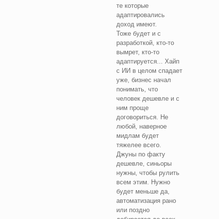
те которые
адаптировались
доход имеют.
Тоже будет и с
разработкой, кто-то
вымрет, кто-то
адаптируется... Хайп
с ИИ в целом спадает
уже, бизнес начал
понимать, что
человек дешевле и с
ним проще
договориться. Не
любой, наверное
мидлам будет
тяжелее всего.
Джуны по факту
дешевле, синьоры
нужны, чтобы рулить
всем этим. Нужно
будет меньше да,
автоматизация рано
или поздно