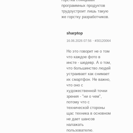
программных продуктов
трудоустроит лишь такую
же горстку разработчиков.
sharptop
16.06.2026 07:56
#30120064
Но это говорит не о том
что каждое фото в
инсте - шедевр. А о том,
что большинство людей
устраивает как снимает
их смартфон. Не важно,
что оно с
художественной точки
зрения - "ни о чем",
потому что с
технической стороны
щас техника в основном
не дает шансов
налажать
пользователю.