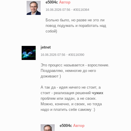
e5004c
Автор
16.06.2026 07:56
#30116364
Больно было, но разве не это ли
повод подумать и поработать над
собой)
jetnet
16.06.2026 07:56
#30116390
Это процесс называется - взросление.
Поздравляю, немногие до него
доживают )
А так да - идея ничего не стоит, а
стоит - реализация решений
чужих
проблем или задач, а не своих.
Можно, конечно, и своих, но тогда
надо и платить себе самому :)
e5004c
Автор