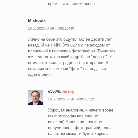
время - это великолепно.
Mishootk
16.06.2026 07:56
#30116490
Лично на себе это ощутил более десяти лет
назад. И не с ИИ. Это было с переходом от
пленочной к цифровой фотографии. Точно так
же - сделать хороший кадр было "дорого". К
нему я готовился, ради него я старался. В
остальном с заменой "фото" на "код" все
один в один.
e5004c
Автор
16.06.2026 07:56
#30116512
Хорошая аналогия, и ничего вроде
бы фотографы все еще не
исчезли) У меня вот так и не
получилось с фотографией, одна
на сотню может и будет хорошая.