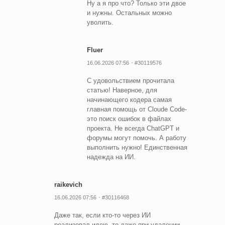
Ну а я про что? Только эти двое
и нужны. Остальных можно
уволить.
Fluer
16.06.2026 07:56
#30119576
С удовольствием прочитала
статью! Наверное, для
начинающего кодера самая
главная помощь от Cloude Code-
это поиск ошибок в файлах
проекта. Не всегда ChatGPT и
форумы могут помочь. А работу
выполнить нужно! Единственная
надежда на ИИ.
raikevich
16.06.2026 07:56
#30116468
Даже так, если кто-то через ИИ
реализовал идею, то даже при удалении