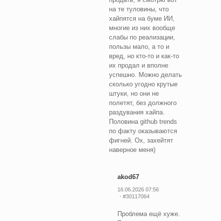
на те туловины, что
хайпятся на буме ИИ,
многие из них вообще
слабы по реализации,
пользы мало, а то и
вред, но кто-то и как-то
их продал и вполне
успешно. Можно делать
сколько угодно крутые
штуки, но они не
полетят, без должного
раздувания хайпа.
Половина github trends
по факту оказываются
фигней. Ох, захейтят
наверное меня)
akod67
16.06.2026 07:56
#30117064
Проблема ещё хуже.