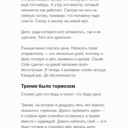
ещё что-нибудь. К утру это монстр, который
непонятно как работает. Смотрю на него на
свежую голову, понимаю, что половину надо
снести. Сношу и захожу на новый круг.
Дело, ради которого всё затевалось, так и не
сделано. Зато все идеально.
Раньше меня спасала цена. Написать свою
отправлялку — это несколько дней, поэтому я
брал готовую и шёл заниматься делом. Claude
Code сделал «а давай напишем своё»
бесплатным. И теперь я выбираю «своё» всегда.
Каждый раз. До бесконечности.
Трение было тормозом
Сложил две эти беды и понял, что беда одна.
Трение, на которое я двадцать пять лет ворчал,
оказалось тормозом. Дорого проверить идею —
и слабые идеи спокойно оставались в ящике
вместе с надеждой. Дорого написать своё — и я
брал готовое и спокойно шёл делать дело.