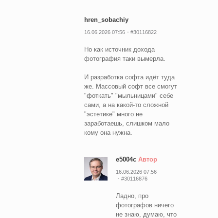
hren_sobachiy
16.06.2026 07:56
#30116822
Но как источник дохода
фотография таки вымерла.
И разработка софта идёт туда
же. Массовый софт все смогут
"фоткать" "мыльницами" себе
сами, а на какой-то сложной
"эстетике" много не
заработаешь, слишком мало
кому она нужна.
e5004c
Автор
16.06.2026 07:56
#30116876
Ладно, про
фотографов ничего
не знаю, думаю, что