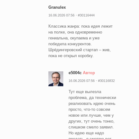
Granulex
16.06.2026 07:56
#30116444
Классика жанра: пока идея лежит
на полке, она одновременно
гениальна, окупаема и уже
победила конкурентов.
Шрёдингеровский стартап – жив,
пока не открыл коробку.
e5004c
Автор
16.06.2026 07:56
#30116832
Тут еще вылезла
проблема, да технически
реализовать идею очень
просто, что-то совсем
новое или лучше, чем у
других, тут очень тонко,
слишком смело заявил.
Но идею еще надо
продать, я смотрю вот