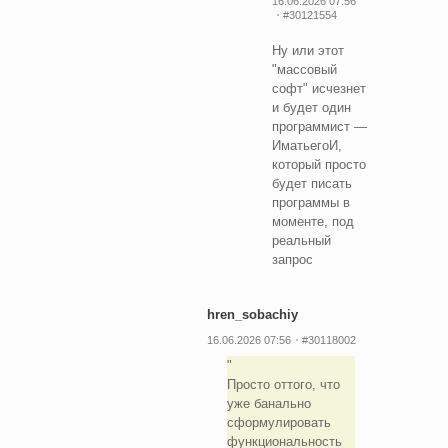
16.06.2026 07:56
#30121554
Ну или этот
"массовый
софт" исчезнет
и будет один
программист —
ИматьегоИ,
который просто
будет писать
программы в
моменте, под
реальный
запрос
hren_sobachiy
16.06.2026 07:56
#30118002
Просто оттого, что
уже банально
сформулировать
функциональность