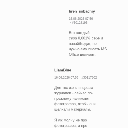
hren_sobachiy
16.06.2026 07:56
#30128196
Вот каждый
свои
0,001% себе и
навайбкодит, не
нужно ему писать MS
Office целиком.
LiamBlue
16.06.2026 07:56
#30117302
Для тех же глянцевых
журналов - сейчас по-
прежнему нанимают
фотографов, чтобы они
щелкали материалы.
Я уж молчу не про
фотографов, а про