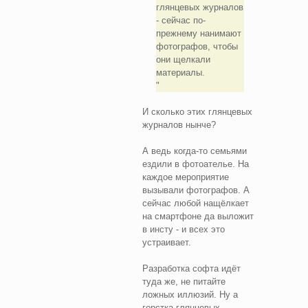
глянцевых журналов
- сейчас по-
прежнему нанимают
фотографов, чтобы
они щелкали
материалы.
И сколько этих глянцевых
журналов нынче?
А ведь когда-то семьями
ездили в фотоателье. На
каждое мероприятие
вызывали фотографов. А
сейчас любой нащёлкает
на смартфоне да выложит
в инсту - и всех это
устраивает.
Разработка софта идёт
туда же, не питайте
ложных иллюзий. Ну а
горстка глянцевых