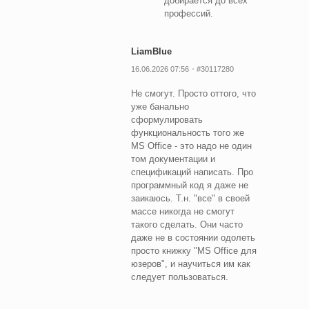
добирается до всех
профессий.
LiamBlue
16.06.2026 07:56
#30117280
Не смогут. Просто оттого, что
уже банально
сформулировать
функциональность того же
MS Office - это надо не один
том документации и
спецификаций написать. Про
программный код я даже не
заикаюсь. Т.н. "все" в своей
массе никогда не смогут
такого сделать. Они часто
даже не в состоянии одолеть
просто книжку "MS Office для
юзеров", и научиться им как
следует пользоваться.