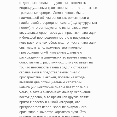
отдельные пчелы следуют высокоточным,
индивидуальным траекториям полета в сложных
трехмерных средах. Изменчивость была
наименьшей вблизи основных ориентиров и
наибольшей в середине полета (над кукурузным
полем), что согласуется с использованием
визуальных ориентиров для привязки навигации
и большей неопределенностью в визуально
невыразительных областях. Точность навигации
опытных пчел-фуражиров значительно
превосходит опубликованные данные о
расхождении в движениях во время танца на
сопоставимых расстояниях. Это указывает на
то, что неточность танца вряд ли отражает
ограничения в представлениях пчел о
пространстве. Наконец, полеты на входе
выявили две потенциальные стратегии
навигации: некоторые пчелы летят прямо к
улью, а затем выполняют маневр уклонения
вокруг дерева, в то время как другие летят
прямо к проему в живой изгороди, что
предполагает использование визуального
ориентира в качестве короткого пути. Это
говорит об индивидуальных различиях в