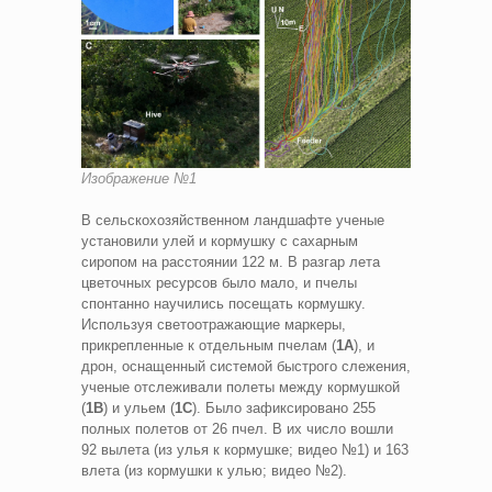
Изображение №1
В сельскохозяйственном ландшафте ученые
установили улей и кормушку с сахарным
сиропом на расстоянии 122 м. В разгар лета
цветочных ресурсов было мало, и пчелы
спонтанно научились посещать кормушку.
Используя светоотражающие маркеры,
прикрепленные к отдельным пчелам (
1A
), и
дрон, оснащенный системой быстрого слежения,
ученые отслеживали полеты между кормушкой
(
1B
) и ульем (
1C
). Было зафиксировано 255
полных полетов от 26 пчел. В их число вошли
92 вылета (из улья к кормушке; видео №1) и 163
влета (из кормушки к улью; видео №2).