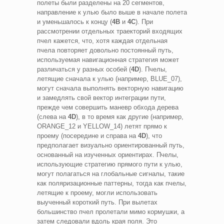
полеты были разделены на 20 сегментов,
направление к улью было выше в начале полета
и уменьшалось к концу (
4B
и
4C
). При
рассмотрении отдельных траекторий входящих
пчел кажется, что, хотя каждая отдельная
пчела повторяет довольно постоянный путь,
используемая навигационная стратегия может
различаться у разных особей (
4D
). Пчелы,
летящие сначала к улью (например, BLUE_07),
могут сначала выполнять векторную навигацию
и замедлять свой вектор интеграции пути,
прежде чем совершить маневр обхода дерева
(слева на
4D
), в то время как другие (например,
ORANGE_12 и YELLOW_14) летят прямо к
проему (посередине и справа на
4D
), что
предполагает визуально ориентированный путь,
основанный на изученных ориентирах. Пчелы,
использующие стратегию прямого пути к улью,
могут полагаться на глобальные сигналы, такие
как поляризационные паттерны, тогда как пчелы,
летящие к проему, могли использовать
выученный короткий путь. При вылетах
большинство пчел пролетали мимо кормушки, а
затем следовали вдоль края поля. Это