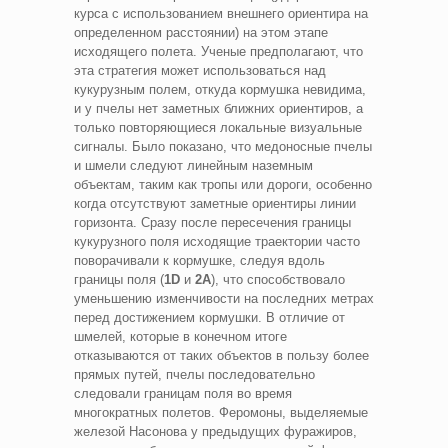
курса с использованием внешнего ориентира на
определенном расстоянии) на этом этапе
исходящего полета. Ученые предполагают, что
эта стратегия может использоваться над
кукурузным полем, откуда кормушка невидима,
и у пчелы нет заметных ближних ориентиров, а
только повторяющиеся локальные визуальные
сигналы. Было показано, что медоносные пчелы
и шмели следуют линейным наземным
объектам, таким как тропы или дороги, особенно
когда отсутствуют заметные ориентиры линии
горизонта. Сразу после пересечения границы
кукурузного поля исходящие траектории часто
поворачивали к кормушке, следуя вдоль
границы поля (
1D
и
2A
), что способствовало
уменьшению изменчивости на последних метрах
перед достижением кормушки. В отличие от
шмелей, которые в конечном итоге
отказываются от таких объектов в пользу более
прямых путей, пчелы последовательно
следовали границам поля во время
многократных полетов. Феромоны, выделяемые
железой Насонова у предыдущих фуражиров,