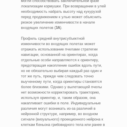
могли способствовать заключительной фазе
локализации кормушки. При возвращении в улей
необходимость набрать высоту над кукурузой
перед продвижением к улью может объяснить
резкое увеличение изменчивости в начале
входящих полетов (
3A
).
Профиль средней внутрисубъектной
изменчивости во входящих полетах может
отражать использование пчелами стратегии
навигации, основанной на ориентирах, когда
отдельные особи направляются к ориентиру,
предотвращая накопление ошибок вдоль пути,
но не обязательно выбирая каждый раз один и
тот же путь, прежде чем следовать точно
выученному пути, когда ориентиры становятся
более близкими. Однако у вылетающей пчелы
нет возможности корректировать траекторию,
используя ориентир, и, таким образом, она
накапливает ошибки в поле. Индивидуальные
различия могут возникать из-за различий в
нейронной структуре, например, во входном
сигнале (визуального) проекционного нейрона к
клеткам Кеньона грибовидного тела или ранее в