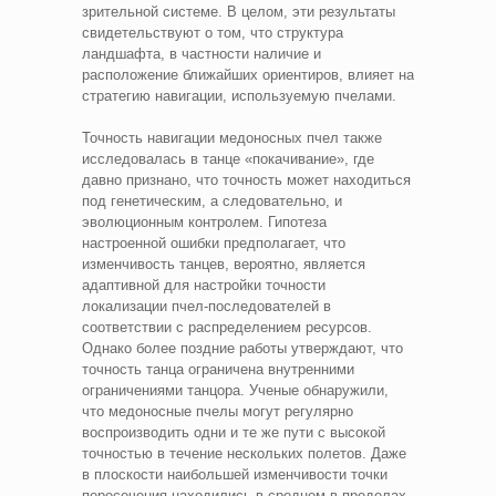
зрительной системе. В целом, эти результаты
свидетельствуют о том, что структура
ландшафта, в частности наличие и
расположение ближайших ориентиров, влияет на
стратегию навигации, используемую пчелами.
Точность навигации медоносных пчел также
исследовалась в танце «покачивание», где
давно признано, что точность может находиться
под генетическим, а следовательно, и
эволюционным контролем. Гипотеза
настроенной ошибки предполагает, что
изменчивость танцев, вероятно, является
адаптивной для настройки точности
локализации пчел-последователей в
соответствии с распределением ресурсов.
Однако более поздние работы утверждают, что
точность танца ограничена внутренними
ограничениями танцора. Ученые обнаружили,
что медоносные пчелы могут регулярно
воспроизводить одни и те же пути с высокой
точностью в течение нескольких полетов. Даже
в плоскости наибольшей изменчивости точки
пересечения находились в среднем в пределах