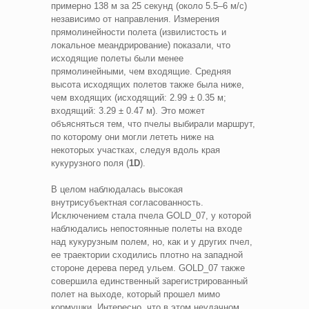
примерно 138 м за 25 секунд (около 5.5–6 м/с)
независимо от направления. Измерения
прямолинейности полета (извилистость и
локальное меандрирование) показали, что
исходящие полеты были менее
прямолинейными, чем входящие. Средняя
высота исходящих полетов также была ниже,
чем входящих (исходящий: 2.99 ± 0.35 м;
входящий: 3.29 ± 0.47 м). Это может
объясняться тем, что пчелы выбирали маршрут,
по которому они могли лететь ниже на
некоторых участках, следуя вдоль края
кукурузного поля (
1D
).
В целом наблюдалась высокая
внутрисубъектная согласованность.
Исключением стала пчела GOLD_07, у которой
наблюдались непостоянные полеты на входе
над кукурузным полем, но, как и у других пчел,
ее траектории сходились плотно на западной
стороне дерева перед ульем. GOLD_07 также
совершила единственный зарегистрированный
полет на выходе, который прошел мимо
кормушки. Интересно, что в этом неудачном