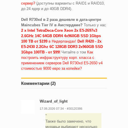
сервер?
(доступны варианты с RAID1 и RAID10,
до 24 ядер и до 40GB DDR4).
Dell R730xd в 2 раза дешевле в дата-центре
Maincubes Tier IV в Амстердаме?
Только у нас
2 х Intel TetraDeca-Core Xeon 2x E5-2697v3
2.6GHz 14C 64GB DDR4 4x960GB SSD 1Gbps
100 ТВ от $199
в Нидерландах!
Dell R420 - 2x
E5-2430 2.2Ghz 6C 128GB DDR3 2x960GB SSD
1Gbps 100TB - от $99!
Читайте о том
Как
построить инфраструктуру корп. класса c
применением серверов Dell R730xd Е5-2650 v4
стоимостью 9000 евро за копейки?
Комментарии (2)
Wizard_of_light
17.06.2026 07:34
#30120386
Также было замечено, что
муравьи выбирают несколько