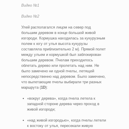
Видео №1
Видео №2
Улей располагался лицом на север под
большим деревом в конце большой живой
изгороди. Кормушка находилась за кукурузным
полем к югу от улья высота кукурузы
составляла приблизительно 2 м). Прямой полет
между ульем и кормушкой был заблокирован
большим деревом. Пчелам приходилось
облетать дерево или пролетать над ним. Не
было замечено ни одной пчелы, летящей
непосредственно над деревом. Было замечено,
что вылетающие пчелы выбирали три разных
маршрута (
1D
):
«вокруг дерева», когда пчела летела к
западной стороне дерева через проход в
живой изгороди;
«над живой изгородью», когда пчелы летели
к востоку от улья, пересекали живую