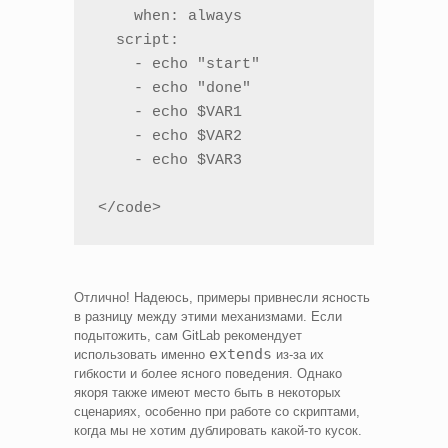
    when: always

  script:

    - echo "start"

    - echo "done"

    - echo $VAR1

    - echo $VAR2

    - echo $VAR3

</code>
Отлично! Надеюсь, примеры привнесли ясность
в разницу между этими механизмами. Если
подытожить, сам GitLab рекомендует
extends
использовать именно
из-за их
гибкости и более ясного поведения. Однако
якоря также имеют место быть в некоторых
сценариях, особенно при работе со скриптами,
когда мы не хотим дублировать какой-то кусок.