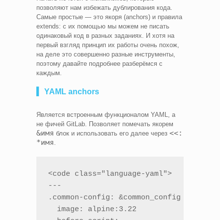
позволяют нам избежать дублирования кода.
Самые простые — это якоря (anchors) и правила
extends: с их помощью мы можем не писать
одинаковый код в разных заданиях. И хотя на
первый взгляд принцип их работы очень похож,
на деле это совершенно разные инструменты,
поэтому давайте подробнее разберёмся с
каждым.
▍ YAML anchors
Является встроенным функционалом YAML, а
не фичей GitLab. Позволяет помечать якорем
&имя
<<:
блок и использовать его далее через
*имя
.
<code class="language-yaml">

---

.common-config: &common_config

  image: alpine:3.22
