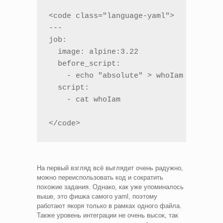
<code class="language-yaml">

---

job:

  image: alpine:3.22

  before_script:

    - echo "absolute" > whoIam

  script:

    - cat whoIam

</code>
На первый взгляд всё выглядит очень радужно,
можно переиспользовать код и сократить
похожие задания. Однако, как уже упоминалось
выше, это фишка самого yaml, поэтому
работают якоря только в рамках одного файла.
Также уровень интеграции не очень высок, так