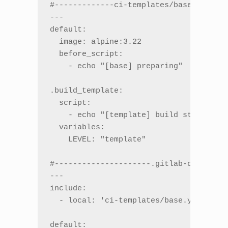
#-------------ci-templates/base.yml----
---

default:

  image: alpine:3.22

  before_script:

    - echo "[base] preparing"

.build_template:

  script:

    - echo "[template] build step"

  variables:

    LEVEL: "template"

#---------------------.gitlab-ci.yml---
---

include:

  - local: 'ci-templates/base.yml'

default:
