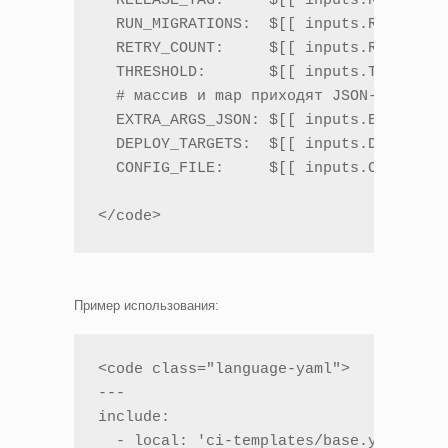
  RELEASE_TAG:     $[[ inputs.RELEASE_T
  RUN_MIGRATIONS:  $[[ inputs.RUN_MIGRA
  RETRY_COUNT:     $[[ inputs.RETRY_COU
  THRESHOLD:       $[[ inputs.THRESHOLD
  # массив и map приходят JSON-строкой

  EXTRA_ARGS_JSON: $[[ inputs.EXTRA_ARG
  DEPLOY_TARGETS:  $[[ inputs.DEPLOY_TA
  CONFIG_FILE:     $[[ inputs.CONFIG_FI
</code>
Пример использования:
<code class="language-yaml">

---

include:

  - local: 'ci-templates/base.yml'
