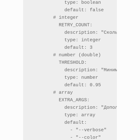
	    type: boolean

	    default: false

	# integer

	  RETRY_COUNT:

	    description: "Сколько раз повторять flaky-тесты"

	    type: integer

	    default: 3

	# number (double)

	  THRESHOLD:                      

	    description: "Минимальный процент покрытия тестами"

	    type: number

	    default: 0.95

	# array

	  EXTRA_ARGS:                     

	    description: "Дополнительные флаги CLI (массив строк)"

	    type: array

	    default:

	      - "--verbose"

	      - "--color"
