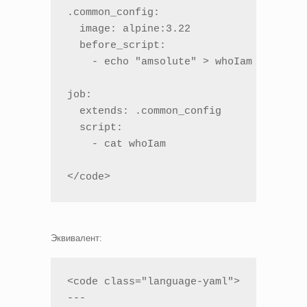
.common_config:

  image: alpine:3.22

  before_script:

    - echo "amsolute" > whoIam

job:

  extends: .common_config

  script:

    - cat whoIam

</code>
Эквивалент:
<code class="language-yaml">

---
