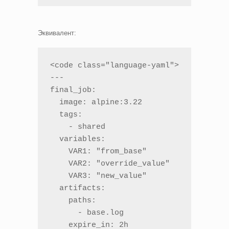
Эквивалент:
<code class="language-yaml">

---

final_job:

  image: alpine:3.22

  tags:

    - shared

  variables:

    VAR1: "from_base"

    VAR2: "override_value"

    VAR3: "new_value"

  artifacts:

    paths:

      - base.log

    expire_in: 2h
