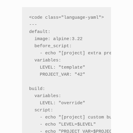
<code class="language-yaml">

---

default:

  image: alpine:3.22

  before_script:

    - echo "[project] extra prep"

  variables:

    LEVEL: "template"

    PROJECT_VAR: "42"

build:

  variables:

    LEVEL: "override"

  script:

    - echo "[project] custom build"

    - echo "LEVEL=$LEVEL"

    - echo "PROJECT_VAR=$PROJECT_VAR"
