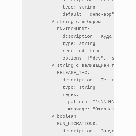
	    description: "Имя приложения (используется в тегах/репортах)"

	    type: string

	    default: "demo-app"

	# string c выбором

	  ENVIRONMENT:

	    description: "Куда деплоим"

	    type: string

	    required: true

	    options: ["dev", "staging", "prod"]

	# string с валидацией по regex

	  RELEASE_TAG:

	    description: "Тег в формате vMAJOR.MINOR.PATCH"

	    type: string

	    regex:

	      pattern: "^v\\d+\\.\\d+\\.\\d+$"

	      message: "Ожидается SemVer вида v1.2.3"

	# boolean

	  RUN_MIGRATIONS:

	    description: "Запускать ли миграции схемы БД"
