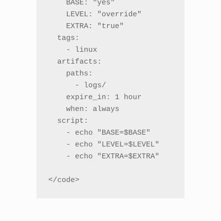
    BASE: "yes"

    LEVEL: "override"

    EXTRA: "true"

  tags:

    - linux

  artifacts:

    paths:

      - logs/

    expire_in: 1 hour

    when: always

  script:

    - echo "BASE=$BASE"

    - echo "LEVEL=$LEVEL"

    - echo "EXTRA=$EXTRA"

</code>