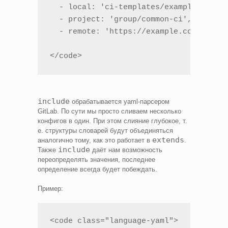
  - local: 'ci-templates/example.yml'

  - project: 'group/common-ci', ref: ma
  - remote: 'https://example.com/ci/com
</code>
include
обрабатывается yaml-парсером
GitLab. По сути мы просто сливаем несколько
конфигов в один. При этом слияние глубокое, т.
е. структуры словарей будут объединяться
extends
аналогично тому, как это работает в
.
include
Также
даёт нам возможность
переопределять значения, последнее
определение всегда будет побеждать.
Пример:
<code class="language-yaml">
