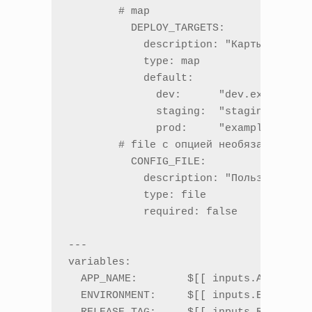
	# map

	  DEPLOY_TARGETS:                 

	    description: "Карты окружение → URL хоста"

	    type: map

	    default:

	      dev:      "dev.example.com"

	      staging:  "staging.example.com"

	      prod:     "example.com"

	# file с опцией необязательной передачи

	  CONFIG_FILE:                    

	    description: "Пользовательский конфиг (JSON)"

	    type: file

	    required: false

---

variables:

  APP_NAME:        $[[ inputs.APP_NAME 
  ENVIRONMENT:     $[[ inputs.ENVIRONME