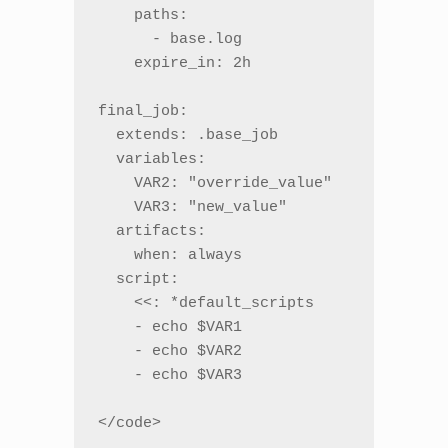
    paths:

      - base.log

    expire_in: 2h

final_job:

  extends: .base_job

  variables:

    VAR2: "override_value"

    VAR3: "new_value"

  artifacts:

    when: always

  script:

    <<: *default_scripts

    - echo $VAR1

    - echo $VAR2

    - echo $VAR3

</code>