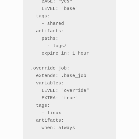
    BASE: "yes"

    LEVEL: "base"

  tags:

    - shared

  artifacts:

    paths:

      - logs/

    expire_in: 1 hour

.override_job:

  extends: .base_job

  variables:

    LEVEL: "override"

    EXTRA: "true"

  tags:

    - linux

  artifacts:

    when: always
