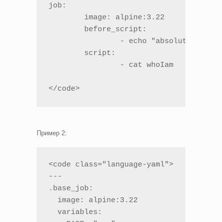
job:

	image: alpine:3.22

	before_script:

		- echo "absolute" > whoIam

	script: 

		- cat whoIam

</code>
Пример 2:
<code class="language-yaml">

---

.base_job:

  image: alpine:3.22

  variables:
