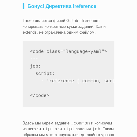
▍ Бонус! Директива !reference
Также является фичей GitLab. Позволяет
копировать конкретные куски заданий. Как и
extends, не ограничена одним файлом.
<code class="language-yaml">

---

job:

  script:

    - !reference [.common, script]

</code>
.common
Здесь мы берём задание
и копируем
script
script
job
из него
в
задания
. Таким
образом мы может спускаться до любого уровня