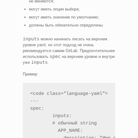
не меняются;
могут иметь опции выбора;
могут иметь значение по умолчанию;
должны быть обязательно определены.
inputs
можно начинать писать на верхнем
уровне yaml, но этот подход не очень
рекомендуется самим GitLab. Предпочтительнее
spec
использовать
на верхнем уровне и внутри
inputs
уже
.
Пример:
<code class="language-yaml">

---

spec:

	inputs:

	# обычный string

	  APP_NAME:
