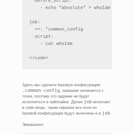
  before_script:

    - echo "absolute" > whoIam

job:

  <<: *common_config

  script:

    - cat whoIam

</code>
Здесь мы сделали базовую конфигурацию
.common-config
, название начинается с
точки, поэтому это задание не будет
job
исполняться в пайплайне. Далее
включает
в себя якорь, таким образом все поля из
job
базовой конфигурации будут включены и в
.
Эквивалент: