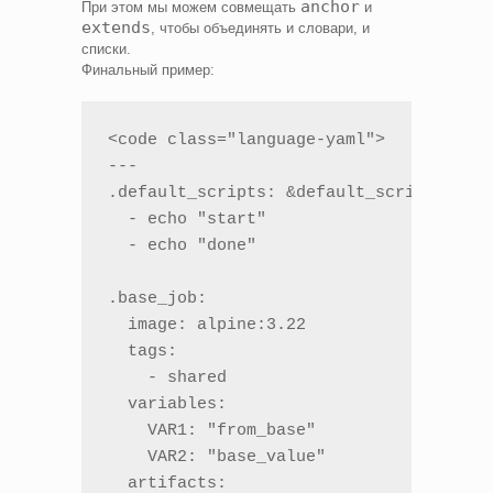
anchor
При этом мы можем совмещать
и
extends
, чтобы объединять и словари, и
списки.
Финальный пример:
<code class="language-yaml">

---

.default_scripts: &default_scripts

  - echo "start"

  - echo "done"

.base_job:

  image: alpine:3.22

  tags:

    - shared

  variables:

    VAR1: "from_base"

    VAR2: "base_value"

  artifacts:
