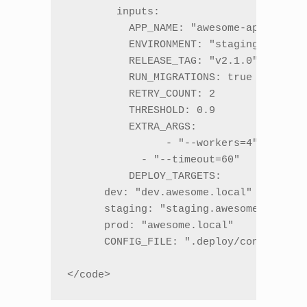
	inputs:

	  APP_NAME: "awesome-api"

	  ENVIRONMENT: "staging"

	  RELEASE_TAG: "v2.1.0"

	  RUN_MIGRATIONS: true

	  RETRY_COUNT: 2

	  THRESHOLD: 0.9

	  EXTRA_ARGS:

		- "--workers=4"

	    - "--timeout=60"

	  DEPLOY_TARGETS:

      dev: "dev.awesome.local"

      staging: "staging.awesome.local"

      prod: "awesome.local"

      CONFIG_FILE: ".deploy/config.stag
</code>