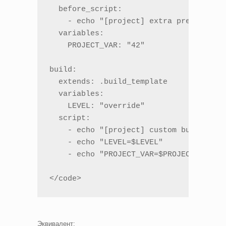
  before_script:

    - echo "[project] extra prep"

  variables:

    PROJECT_VAR: "42"

build:

  extends: .build_template

  variables:

    LEVEL: "override"

  script:

    - echo "[project] custom build"

    - echo "LEVEL=$LEVEL"

    - echo "PROJECT_VAR=$PROJECT_VAR"

</code>
Эквивалент: