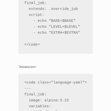
final_job:

  extends: .override_job

  script:

    - echo "BASE=$BASE"

    - echo "LEVEL=$LEVEL"

    - echo "EXTRA=$EXTRA"

</code>
Эквивалент:
<code class="language-yaml">

---

final_job:

  image: alpine:3.22

  variables:
