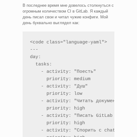
В последнее время мне довелось столкнуться с
огромным количеством CI в GitLab. Я каждый
день писал свои и читал чужие конфиги. Мой
день буквально выглядел как:
<code class="language-yaml">

---

day:

  tasks:

    - activity: "Поесть"

      priority: medium

    - activity: "Душ"

      priority: low

    - activity: "Читать документации Gi
      priority: high

    - activity: "Писать GitLab CI"

      priority: high

    - activity: "Спорить с chatgpt"
