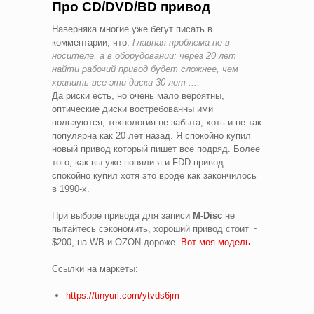
Про CD/DVD/BD привод
Наверняка многие уже бегут писать в
комментарии, что:
Главная проблема не в
носителе, а в оборудовании: через 20 лет
найти рабочий привод будет сложнее, чем
хранить все эти диски 30 лет ....
Да риски есть, но очень мало вероятны,
оптические диски востребованны ими
пользуются, технология не забыта, хоть и не так
популярна как 20 лет назад. Я спокойно купил
новый привод который пишет всё подряд. Более
того, как вы уже поняли я и FDD привод
спокойно купил хотя это вроде как закончилось
в 1990-х.
При выборе привода для записи
M-Disc
не
пытайтесь сэкономить, хороший привод стоит ~
$200, на WB и OZON дороже.
Вот моя модель
.
Ссылки на маркеты:
https://tinyurl.com/ytvds6jm