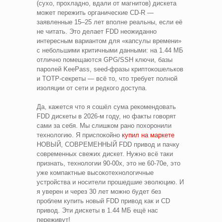
(сухо, прохладно, вдали от магнитов) дискета
может пережить органические CD-R —
заявленные 15–25 лет вполне реальны, если её
не читать. Это делает FDD неожиданно
интересным вариантом для «капсулы времени»
с небольшими критичными данными: на 1.44 МБ
отлично помещаются GPG/SSH ключи, базы
паролей KeePass, seed-фразы криптокошельков
и TOTP-секреты — всё то, что требует полной
изоляции от сети и редкого доступа.
Да, кажется что я сошёл сума рекомендовать
FDD дискеты в 2026-м году, но факты говорят
сами за себя. Мы слишком рано похоронили
технологию. Я приспокойно
купил на маркете
НОВЫЙ, СОВРЕМЕННЫЙ FDD привод и пачку
современных свежих дискет. Нужно всё таки
признать, технологии 90-00х, это не 60-70е, это
уже компактные высокотехнологичные
устройства и носители прошедшие эволюцию. И
я уверен и через 30 лет можно будет без
проблем купить новый FDD привод как и CD
привод. Эти дискеты в 1.44 МБ ещё нас
переживут!