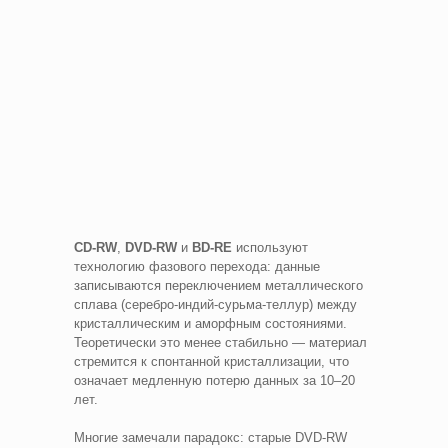
CD-RW
,
DVD-RW
и
BD-RE
используют
технологию фазового перехода: данные
записываются переключением металлического
сплава (серебро-индий-сурьма-теллур) между
кристаллическим и аморфным состояниями.
Теоретически это менее стабильно — материал
стремится к спонтанной кристаллизации, что
означает медленную потерю данных за 10–20
лет.
Многие замечали парадокс: старые DVD-RW