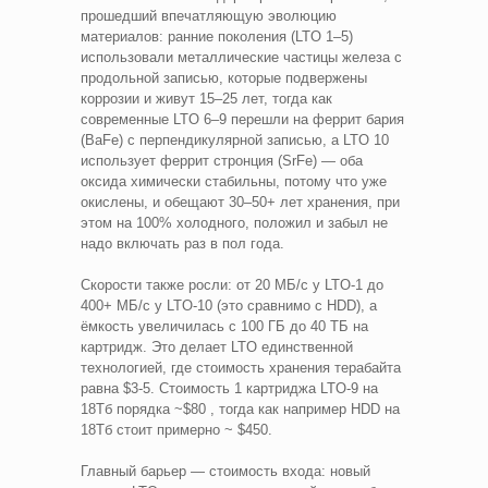
прошедший впечатляющую эволюцию
материалов: ранние поколения (LTO 1–5)
использовали металлические частицы железа с
продольной записью, которые подвержены
коррозии и живут 15–25 лет, тогда как
современные LTO 6–9 перешли на феррит бария
(BaFe) с перпендикулярной записью, а LTO 10
использует феррит стронция (SrFe) — оба
оксида химически стабильны, потому что уже
окислены, и обещают 30–50+ лет хранения, при
этом на 100% холодного, положил и забыл не
надо включать раз в пол года.
Скорости также росли: от 20 МБ/с у LTO-1 до
400+ МБ/с у LTO-10 (это сравнимо с HDD), а
ёмкость увеличилась с 100 ГБ до 40 ТБ на
картридж. Это делает LTO единственной
технологией, где стоимость хранения терабайта
равна $3-5. Стоимость 1 картриджа LTO-9 на
18Тб порядка ~$80 , тогда как например HDD на
18Тб стоит примерно ~ $450.
Главный барьер — стоимость входа: новый