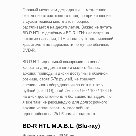
Главный механизм деградации — медленное
окисление отражающего слоя, но при хранении
в сухом тёмном месте этот процесс
растягивается на десятилетия. Важно не путать
BD-R
HTL
с дешёвыми BD-R
LTH
: несмотря на
похожие названия, LTH использует органический
краситель и по надёжности не лучше обычных
DVD-R.
BD-R HTL идеальный компромис по цене/
качество для домашнего и малого бизнес-
архива: приводы и диски доступны в обычной
рознице, стоят 5-7к рублей, не требуют
специального оборудования за сотни тысяч
рублей (как LTO), а объёмы 25 / 50 / 100 / 128 ГБ
на диск достаточно для большинства задач. Но
я всё таки не рекомендую для долгосрочного
архива использовать многослойные,
однослойные на 25 Гб самые надёжные.
BD-R HTL M.A.B.L. (Blu-ray)
Время хранения - 30-50 лет