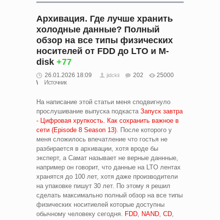
Архивация. Где лучше хранить
холодные данные? Полный
обзор на все типы физических
носителей от FDD до LTO и M-
disk
+77
26.01.2026 18:09
202
25000
jidckii
Источник
На написание этой статьи меня сподвигнуло
прослушивание выпуска подкаста
Запуск завтра
- Цифровая хрупкость. Как сохранить важное в
сети (Episode 8 Season 13)
. После которого у
меня сложилось впечатление что гостья не
разбирается в архивации, хотя вроде бы
эксперт, а Самат называет не верные даннные,
например он говорит, что данные на LTO лентах
хранятся до 100 лет, хотя даже производители
на упаковке пишут 30 лет. По этому я решил
сделать максимально полный обзор на все типы
физических носитиелей которые доступны
обычному человеку сегодня.
FDD
,
NAND
,
CD
,