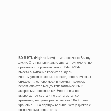
BD-R HTL (High-to-Low)
— или обычные Blu-ray
диски. Это принципиально другая технология по
сравнению с органическими CD-R/DVD-R:
вместо выжигания красителя здесь
используется фазовый переход неорганических
сплавов на основе меди и кремния, которые
переключаются между кристаллическим и
аморфным состояниями. Неорганика не
выцветает от света и не разлагается со
временем, что даёт реалистичные 30–50+ лет
хранения — на порядок больше, чем у дисков с
органическим красителем.