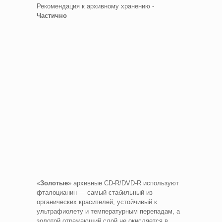
Рекомендация к архивному хранению -
Частично
«
Золотые
» архивные CD-R/DVD-R используют
фталоцианин — самый стабильный из
органических красителей, устойчивый к
ультрафиолету и температурным перепадам, а
золотой отражающий слой не окисляется в