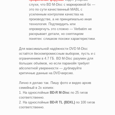
слухи, что BD M-Disc с маркировкой 6x —
это по сути качественный MABL с
усиленным контролем качества на
производстве, а не принципиально иная
технология. Подтвердить или
опровергнуть это сложно — Verbatim не
раскрывает детали, но скептицизм
понятен: слишком похожи характеристики.
Для максимальной надёжности DVD M-Disc
остаётся бескомпромиссным выбором, пусть и с
ограничением в 4.7 ГБ. BD M-Disc разумен для
больших объёмов, но если паранойя требует
абсолютной уверенности — дублируйте
критичные данные на DVD-версию.
Лично я делаю так. Пишу фото и видео архив
семейный в 2х копиях:
1. На однослойные
BD-R M-Disc
по 25 гигов
соответственно.
2. На однослойные
BD-R TL (BDXL)
по 100 гигов
соответственно.