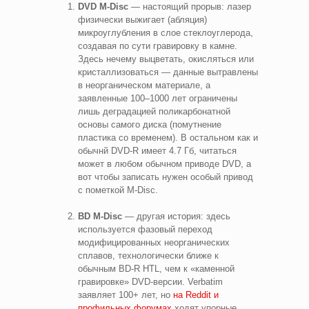
DVD M-Disc
— настоящий прорыв: лазер
физически выжигает (абляция)
микроуглубления в слое стеклоуглерода,
создавая по сути гравировку в камне.
Здесь нечему выцветать, окисляться или
кристаллизоваться — данные вытравлены
в неорганическом материале, а
заявленные 100–1000 лет ограничены
лишь деградацией поликарбонатной
основы самого диска (помутнение
пластика со временем). В остальном как и
обычнй DVD-R имеет 4.7 Гб, читаться
может в любом обычном приводе DVD, а
вот чтобы записать нужен особый привод
с пометкой M-Disc.
BD M-Disc
— другая история: здесь
используется фазовый переход
модифицированных неорганических
сплавов, технологически ближе к
обычным BD-R HTL, чем к «каменной
гравировке» DVD-версии. Verbatim
заявляет 100+ лет, но
на Reddit и
профильных форумах
ходят упорные