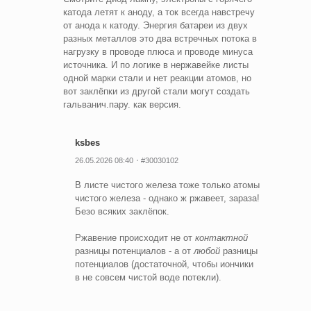
катода летят к аноду, а ток всегда навстречу
от анода к катоду. Энергия батареи из двух
разных металлов это два встречных потока в
нагрузку в проводе плюса и проводе минуса
источника. И по логике в нержавейке листы
одной марки стали и нет реакции атомов, но
вот заклёпки из другой стали могут создать
гальванич.пару. как версия.
ksbes
26.05.2026 08:40
#30030102
В листе чистого железа тоже только атомы
чистого железа - однако ж ржавеет, зараза!
Безо всяких заклёпок.
Ржавение происходит не от
контактной
разницы потенциалов - а от
любой
разницы
потенциалов (достаточной, чтобы иончики
в не совсем чистой воде потекли).