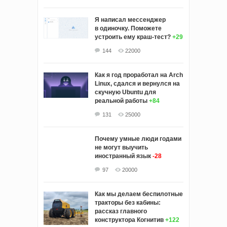
Я написал мессенджер
в одиночку. Поможете
устроить ему краш‑тест?
+29
144
22000
Как я год проработал на Arch
Linux, сдался и вернулся на
скучную Ubuntu для
реальной работы
+84
131
25000
Почему умные люди годами
не могут выучить
иностранный язык
-28
97
20000
Как мы делаем беспилотные
тракторы без кабины:
рассказ главного
конструктора Когнитив
+122