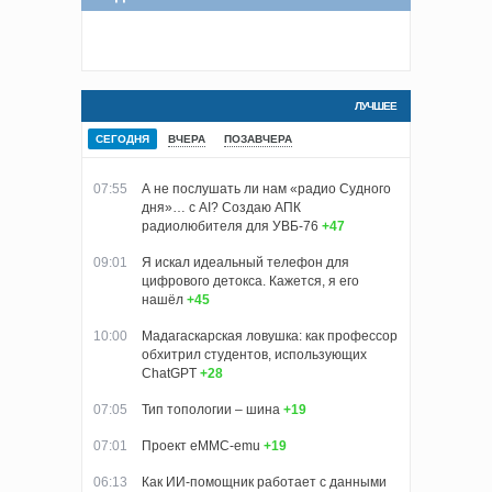
ЛУЧШЕЕ
СЕГОДНЯ
ВЧЕРА
ПОЗАВЧЕРА
07:55
А не послушать ли нам «радио Судного
дня»… с AI? Создаю АПК
радиолюбителя для УВБ-76
+47
09:01
Я искал идеальный телефон для
цифрового детокса. Кажется, я его
нашёл
+45
10:00
Мадагаскарская ловушка: как профессор
обхитрил студентов, использующих
ChatGPT
+28
07:05
Тип топологии – шина
+19
07:01
Проект eMMC-emu
+19
06:13
Как ИИ-помощник работает с данными