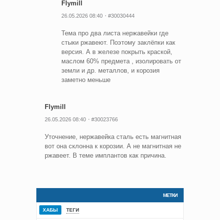
Flymill
26.05.2026 08:40
#30030444
Тема про два листа нержавейки где
стыки ржавеют. Поэтому заклёпки как
версия. А в железе покрыть краской,
маслом 60% предмета , изолировать от
земли и др. металлов, и корозия
заметно меньше
Flymill
26.05.2026 08:40
#30023766
Уточнение, нержавейка сталь есть магнитная
вот она склонна к корозии. А не магнитная не
ржавеет. В теме имплантов как причина.
МЕТКИ
ХАБЫ
ТЕГИ