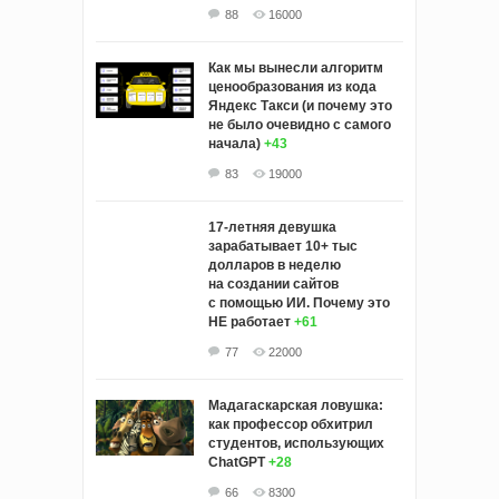
88
16000
Как мы вынесли алгоритм
ценообразования из кода
Яндекс Такси (и почему это
не было очевидно с самого
начала)
+43
83
19000
17-летняя девушка
зарабатывает 10+ тыс
долларов в неделю
на создании сайтов
с помощью ИИ. Почему это
НЕ работает
+61
77
22000
Мадагаскарская ловушка:
как профессор обхитрил
студентов, использующих
ChatGPT
+28
66
8300