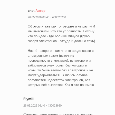
cnet
Автор
26.05.2026 08:40
#30020258
Об этом я уже как то говорил и не раз
:-) И
мы выяснили, что это условность. Потому
что по идее - где больше минуса (грубо
говоря электронов - оттуда и должно течь).
Насчёт второго - там что то вроде связи с
электронным газом (источник
проводимости в металле), из которого и
забираются электроны, без которых и
ионы, то бишь атомы без электронов и не
могут удерживаться. В любом случае,
получается недостаток электронов, без
которых всё сыплется. Как я это понимаю.
Flymill
26.05.2026 08:40
#30023660
Смотрите диод лампу, электроны с горячего