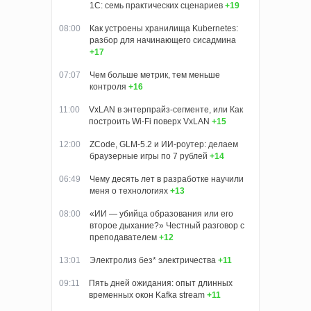
1С: семь практических сценариев
+19
08:00
Как устроены хранилища Kubernetes:
разбор для начинающего сисадмина
+17
07:07
Чем больше метрик, тем меньше
контроля
+16
11:00
VxLAN в энтерпрайз-сегменте, или Как
построить Wi-Fi поверх VxLAN
+15
12:00
ZCode, GLM-5.2 и ИИ-роутер: делаем
браузерные игры по 7 рублей
+14
06:49
Чему десять лет в разработке научили
меня о технологиях
+13
08:00
«ИИ — убийца образования или его
второе дыхание?» Честный разговор с
преподавателем
+12
13:01
Электролиз без* электричества
+11
09:11
Пять дней ожидания: опыт длинных
временных окон Kafka stream
+11