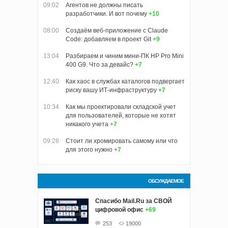
09:02
Агентов не должны писать
разработчики. И вот почему
+10
08:00
Создаём веб-приложение с Claude
Code: добавляем в проект Git
+9
13:04
Разбираем и чиним мини-ПК HP Pro Mini
400 G9. Что за девайс?
+7
12:40
Как хаос в службах каталогов подвергает
риску вашу ИТ-инфраструктуру
+7
10:34
Как мы проектировали складской учет
для пользователей, которые не хотят
никакого учета
+7
09:28
Стоит ли хромировать самому или что
для этого нужно
+7
ОБСУЖДАЕМОЕ
Спасибо Mail.Ru за СВОЙ
цифровой офис
+69
253
19000