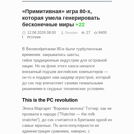
«Примитивная» игра 80-х,
которая умела генерировать
бесконечные миры
+22
12.06.2026 08:00
27
9400
DimaIam
Источник
В Великобритании 80-е были турбулентным
временем: закрывались шахты,
гибли традиционные индустрии для островной
нации. Но на фоне этого хаоса начался
внезапный подъем английских компьютеров —
он-то и подарил нам шедевр игростроя, который
до сих пор впечатляет своими гениальными
решениями в скудных технических условиях.
This is the PC revolution
Эпоха Маргарет “Воровки молока” Тэтчер, как ее
прозвали в народе (“Thatcher — the milk
snatcher”), до сих считается в Британии одной из
самых мрачных. По анти-популярности ее
администрация сравнима, наверно, с