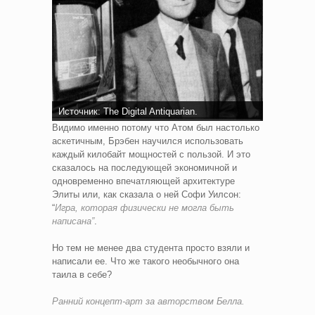
Источник: The Digital Antiquarian.
Видимо именно потому что Атом был настолько
аскетичным, Брэбен научился использовать
каждый килобайт мощностей с пользой. И это
сказалось на последующей экономичной и
одновременно впечатляющей архитектуре
Элиты или, как сказала о ней Софи Уилсон:
“
Игра, которая физически не могла быть
написана”
.
Но тем не менее два студента просто взяли и
написали ее. Что же такого необычного она
таила в себе?
Ранний концепт-арт за авторством Белла.