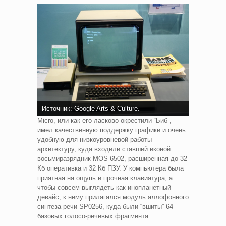
Источник: Google Arts & Culture.
Micro, или как его ласково окрестили “Биб”,
имел качественную поддержку графики и очень
удобную для низкоуровневой работы
архитектуру, куда входили ставший иконой
восьмиразрядник MOS 6502, расширенная до 32
Кб оперативка и 32 Кб ПЗУ. У компьютера была
приятная на ощупь и прочная клавиатура, а
чтобы совсем выглядеть как инопланетный
девайс, к нему прилагался модуль аллофонного
синтеза речи SP0256, куда были “вшиты” 64
базовых голосо-речевых фрагмента.