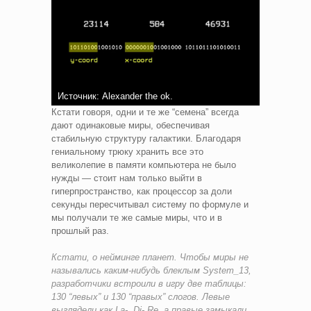
Источник: Alexander the ok.
Кстати говоря, одни и те же “семена” всегда
дают одинаковые миры, обеспечивая
стабильную структуру галактики. Благодаря
гениальному трюку хранить все это
великолепие в памяти компьютера не было
нужды — стоит нам только выйти в
гиперпространство, как процессор за доли
секунды пересчитывал систему по формуле и
мы получали те же самые миры, что и в
прошлый раз.
Кстати, о нейминге планет. Чтобы миры не
назывались каким-нибудь блеклым System_13,
разработчики встроили в игру две таблицы:
130 “левых” и 130 “правых” слогов. Левые
выглядели как La-, Di- Re, а правые замыкали