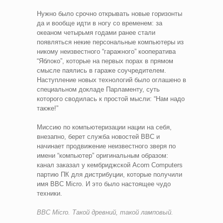
Нужно было срочно открывать новые горизонты
да и вообще идти в ногу со временем: за
океаном четырьмя годами ранее стали
появляться некие персональные компьютеры из
никому неизвестного “гаражного” кооператива
“Яблоко”, которые на первых порах в прямом
смысле паялись в гараже соучредителем.
Наступление новых технологий было оглашено в
специальном докладе Парламенту, суть
которого сводилась к простой мысли: “Нам надо
также!”
Миссию по компьютеризации нации на себя,
внезапно, берет служба новостей BBC и
начинает продвижение неизвестного зверя по
имени “компьютер” оригинальным образом:
канал заказал у кембриджской Acorn Computers
партию ПК для дистрибуции, которые получили
имя BBC Micro. И это было настоящее чудо
техники.
BBC Micro. Такой древний, такой ламповый.