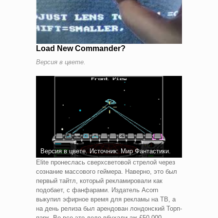
Load New Commander?
Версия в цвете.
Версия в цвете. Источник: Мир Фантастики.
Elite пронеслась сверхсветовой стрелой через
сознание массового геймера. Наверно, это был
первый тайтл, который рекламировали как
подобает, с фанфарами. Издатель Acorn
выкупил эфирное время для рекламы на ТВ, а
на день релиза был арендован лондонский Торп-
парк. Во все это дело вбухали аж £50 000.