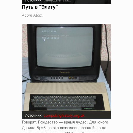
Источник:
theregister.com
.
Путь в “Элиту”
Acorn Atom.
Источник:
computinghistory.org.uk
Говорят, Рождество — время чудес. Для юного
Дэвида Брэбена это оказалось правдой, когда