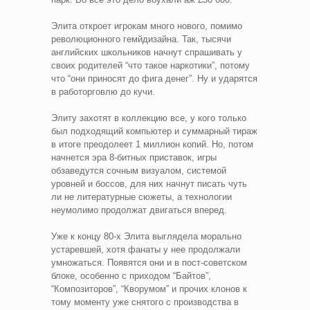
Элита откроет игрокам много нового, помимо
революционного гемйдизайна. Так, тысячи
английских школьников начнут спрашивать у
своих родителей “что такое наркотики”, потому
что “они приносят до фига денег”. Ну и ударятся
в работорговлю до кучи.
Элиту захотят в коллекцию все, у кого только
был подходящий компьютер и суммарный тираж
в итоге преодолеет 1 миллион копий. Но, потом
начнется эра 8-битных приставок, игры
обзаведутся сочным визуалом, системой
уровней и боссов, для них начнут писать чуть
ли не литературные сюжеты, а технологии
неумолимо продолжат двигаться вперед.
Уже к концу 80-х Элита выглядела морально
устаревшей, хотя фанаты у нее продолжали
умножаться. Появятся они и в пост-советском
блоке, особенно с приходом “Байтов”,
“Композиторов”, “Кворумом” и прочих клонов к
тому моменту уже снятого с производства в