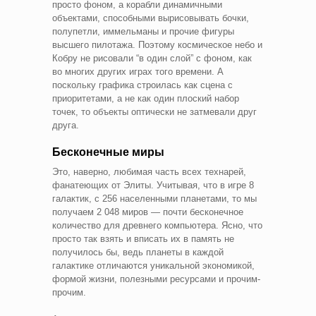
просто фоном, а корабли динамичными
объектами, способными вырисовывать бочки,
полупетли, иммельманы и прочие фигуры
высшего пилотажа. Поэтому космическое небо и
Кобру не рисовали “в один слой” с фоном, как
во многих других играх того времени. А
поскольку графика строилась как сцена с
приоритетами, а не как один плоский набор
точек, то объекты оптически не затмевали друг
друга.
Бесконечные миры
Это, наверно, любимая часть всех технарей,
фанатеющих от Элиты. Учитывая, что в игре 8
галактик, с 256 населенными планетами, то мы
получаем 2 048 миров — почти бесконечное
количество для древнего компьютера. Ясно, что
просто так взять и вписать их в память не
получилось бы, ведь планеты в каждой
галактике отличаются уникальной экономикой,
формой жизни, полезными ресурсами и прочим-
прочим.