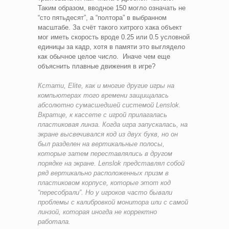
Таким образом, вводное 150 могло означать не
“сто пятьдесят”, а “полтора” в выбранном
масштабе. За счёт такого хитрого хака объект
мог иметь скорость вроде 0.25 или 0.5 условной
единицы за кадр, хотя в памяти это выглядело
как обычное целое число. Иначе чем еще
объяснить плавные движения в игре?
Кстати, Elite, как и многие другие игры на
компьютерах того времени защищалась
абсолютно сумасшедшей системой Lenslok.
Вкратце, к кассете с игрой прилагалась
пластиковая линза. Когда игра запускалась, на
экране высвечивался код из двух букв, но он
был разделен на вертикальные полосы,
которые затем переставлялись в другом
порядке на экране. Lenslok представлял собой
ряд вертикально расположенных призм в
пластиковом корпусе, которые этот код
“пересобрали”. Но у игроков часто бывали
проблемы с калибровкой монитора или с самой
линзой, которая иногда не корректно
работала.