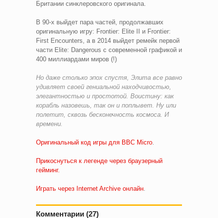
Британии синклеровского оригинала.
В 90-х выйдет пара частей, продолжавших
оригинальную игру: Frontier: Elite II и Frontier:
First Encounters, а в 2014 выйдет ремейк первой
части Elite: Dangerous с современной графикой и
400 миллиардами миров (!)
Но даже столько эпох спустя, Элита все равно
удивляет своей гениальной находчивостью,
элегантностью и простотой. Воистину: как
корабль назовешь, так он и поплывет. Ну или
полетит, сквозь бесконечность космоса. И
времени.
Оригинальный код игры для BBC Micro
.
Прикоснуться к легенде через браузерный
гейминг.
Играть через Internet Archive онлайн
.
Комментарии (27)