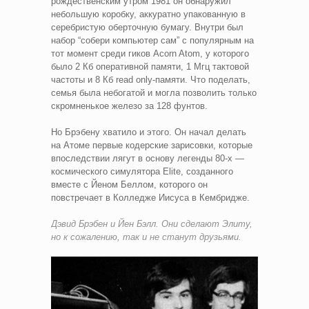
рождественским утром 1981 он обнаружил
небольшую коробку, аккуратно упакованную в
серебристую оберточную бумагу. Внутри был
набор “собери компьютер сам” с популярным на
тот момент среди гиков Acorn Atom, у которого
было 2 Кб оперативной памяти, 1 Мгц тактовой
частоты и 8 Кб read only-памяти. Что поделать,
семья была небогатой и могла позволить только
скромненькое железо за 128 фунтов.
Но Брэбену хватило и этого. Он начал делать
на Атоме первые кодерские зарисовки, которые
впоследствии лягут в основу легенды 80-х —
космического симулятора Elite, созданного
вместе с Йеном Беллом, которого он
повстречает в Колледже Иисуса в Кембридже.
Дэвид Брэбен и Йен Бэлл. Они сделают Элиту,
но к сожалению, так и не станут друзьями.