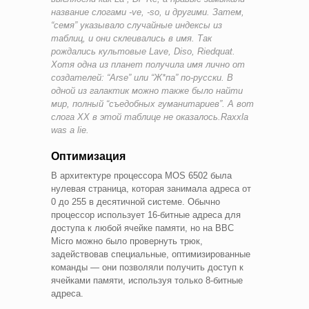
название слогами -ve, -so, и другими. Затем,
“семя” указывало случайные индексы из
таблиц, и они склеивались в имя. Так
рождались культовые Lave, Diso, Riedquat.
Хотя одна из планет получила имя лично от
создателей: “Arse” или “Ж*па” по-русски. В
одной из галактик можно также было найти
мир, полный “съедобных гуманитариев”. А вот
слога XX в этой таблице не оказалось.
Raxxla
was a lie.
Оптимизация
В архитектуре процессора MOS 6502 была
нулевая страница, которая занимала адреса от
0 до 255 в десятичной системе. Обычно
процессор использует 16-битные адреса для
доступа к любой ячейке памяти, но на BBC
Micro можно было провернуть трюк,
задействовав специальные, оптимизированные
команды — они позволяли получить доступ к
ячейками памяти, используя только 8-битные
адреса.