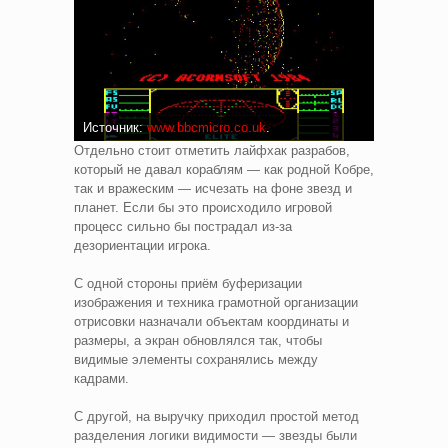
Источник:
www.bbcmicro.co.uk
.
Отдельно стоит отметить лайфхак разрабов,
который не давал кораблям — как родной Кобре,
так и вражеским — исчезать на фоне звезд и
планет. Если бы это происходило игровой
процесс сильно бы пострадал из-за
дезориентации игрока.
С одной стороны приём буферизации
изображения и техника грамотной организации
отрисовки назначали объектам координаты и
размеры, а экран обновлялся так, чтобы
видимые элементы сохранялись между
кадрами.
С другой, на выручку приходил простой метод
разделения логики видимости — звезды были