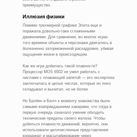
преимущество.
Иллюзия физики
Помимо трехмерной графики Элита еще и
поражала довольно-таки сглаженными
движениями. Для сравнения, во многих играх
того времени объекты и персонажи двигались в
болезненно заторможенной раскадровке, убивая
ощущение жизни в происходящем.
Как же игра добилась такой плавности?
Процессор MOS 6502 не умел работать с
числами с плавающей запятой — его экспертиза
заключалась в целых числах, которые он лихо
складывал и вычитал, но не более.
Но Брэбен и Белл к моменту знакомства были
самыми взаправдашними хакерами, что тогда в
первую очередь означало умение обходить
технические пределы своего железа. Чтобы
добиться плавности движений, вероятно, они
использовали целочисленные представления
координат и масштабирование через