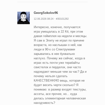
GeorgSokolov96
12.06.2026 08:24
#30101282
Интересно, конечно, получается:
игра умещалась в 22 Кб, при этом
давая геймплея на недели и месяцы.
Я сам в Элиту не играл по причине
возраста, но наслышан о ней, как
люди в 90-х со Спектрумами
зарывались в нее буквально
наглухо. Почему же сейчас, когда в
играх есть почти уже терабайты
свистелок и перделок, они часто
надоедают меньше чем за час? Да и
почему нельзя сделать
КАЧЕСТВЕННУЮ вещь, которая не
будет весить черти сколько? Я
понимаю: в размер входят текстуры,
ассеты, асе прочее, но... куда
делась элементарная человеческая
находчивость?