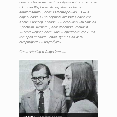
был создан всего за 4 дня дуэтом Софи Уилсон
и Стива Фёрбера. Их наработка была
единственной, соответствующей ТЗ — в
соревнованиях за бортом оказался даже сэр
Клайв Синклер, создавший легендарный Sinclair
Spectrum. Кстати, впоследствии тандем
Уилсон-Фербер даст жизнь архитектуре ARM,
которая сегодня используется во всех
смартфонах и ноутбуках.
Стив Фёрбер и Софи Уилсон.