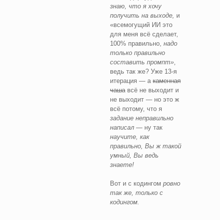
знаю, что я хочу
получить на выходе,
и
«всемогущий ИИ это
для меня всё сделает,
100% правильно,
надо
только правильно
составить промпт»
,
ведь так же? Уже 13-я
итерация — а
каменная
чаша
всё не выходит и
не выходит — но это ж
всё потому, что я
задание неправильно
написал —
ну так
научите, как
правильно, Вы ж такой
умный, Вы ведь
знаете!
Вот и с кодингом
ровно
так же, только с
кодингом.