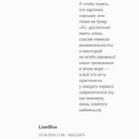
А чтобы понять,
что картинка
хорошая, или
тоже на букву
«Х»,
достаточно
иметь
глаза,
совсем немного
внимательности,
и некоторый
не особо огромный
опыт проживания
в этом мире —
а всё это есть
практически
у каждого первого
хабрачитателя (ну,
как минимум,
очень хочется
надеяться).
LiamBlue
15.06.2026 17:06
#30115474