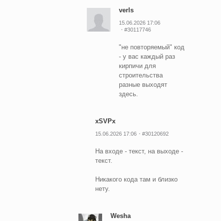
verls
15.06.2026 17:06
#30117746
"не повторяемый" код
- у вас каждый раз
кирпичи для
строительства
разные выходят
здесь.
xSVPx
15.06.2026 17:06
#30120692
На входе - текст, на выходе -
текст.
Никакого кода там и близко
нету.
Wesha