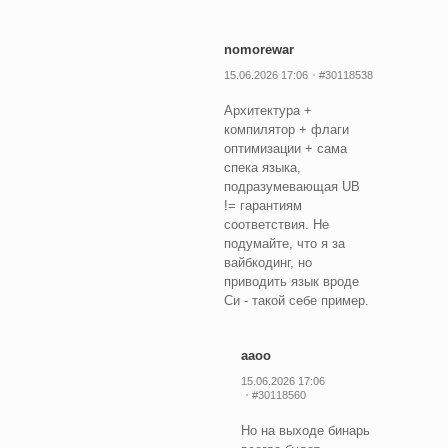
nomorewar
15.06.2026 17:06
#30118538
Архитектура +
компилятор + флаги
оптимизации + сама
спека языка,
подразумевающая UB
!= гарантиям
соответствия. Не
подумайте, что я за
вайбкодинг, но
приводить язык вроде
Си - такой себе пример.
aaoo
15.06.2026 17:06
#30118560
Но на выходе бинарь