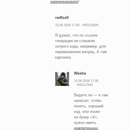
загенерировало
!
redfox0
15.06.2026 17:06
#30115826
Я думал, что по ссылке
генерация не слишком
хитрого кода, например, для
перемножения матриц. А там
картинка.
Wesha
15.06.2026 17:06
#30117942
Видите ли — я там
написал: чтобы
понять, хороший
код, или
тоже
на букву «Х»,
нужно иметь
компетенции
.