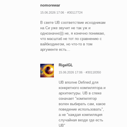
nomorewar
15.06.2026 17:06
#30117724
В свете UB соответствие исходникам
на Си уже звучит не так уж и
однозначно))) не, я конечно понимаю,
что масштаб не тот по сравнению с
вайбкодингом, но что-то в том
аргументе есть…
RigelGL
15.06.2026 17:06
#30118350
UB вполне Defined для
конкретного компилятора и
архитектуры. UB в спеке
означает "компилятор
волен выбирать сам, какое
поведение использовать",
а не "каждая компиляция
случайная везде где есть
UB"