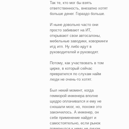
Так те, кто мог бы взять
ответственность, внезапно хотят
больше денег. Гораздо больше.
И ныне довольно часто они
просто забивают на ИТ,
открывают свои автосалоны,
мебельные заводики, коворкинги
итд итп. Ну либо идут в
руководителей и руководят.
Потому, как участвовать в том
цирке, в который сейчас
превратился по слухам найм
люди не очень-то хотят.
Был некий момент, когда
гемморой инженера вполне
щедро оплачивался и ему не
сношали мозг, но, похоже это
закончилось. А инженер, он
себе применение найдет и
самостоятельно, если рынок
повернулся к нему не лицом.