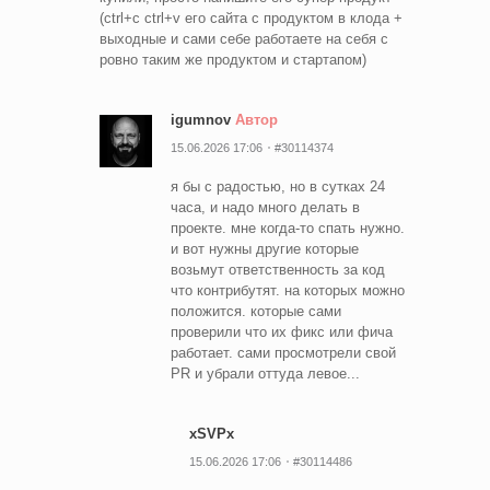
(ctrl+c ctrl+v его сайта с продуктом в клода +
выходные и сами себе работаете на себя с
ровно таким же продуктом и стартапом)
igumnov
Автор
15.06.2026 17:06
#30114374
я бы с радостью, но в сутках 24
часа, и надо много делать в
проекте. мне когда-то спать нужно.
и вот нужны другие которые
возьмут ответственность за код
что контрибутят. на которых можно
положится. которые сами
проверили что их фикс или фича
работает. сами просмотрели свой
PR и убрали оттуда левое...
xSVPx
15.06.2026 17:06
#30114486