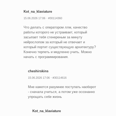
Kot_na_klaviature
15.06.2026 17:06
#30114360
Что делать с оператором ллм, качество
работы которого не устраивает, который
засыпает тебя сгенереным за минуту
нейрослопом за который не отвечает и
который портит существующую архитектуру?
Конечно терпеть и медленно учить. Можно
начать с программирования.
cheshirskins
15.06.2026 17:06
#30114616
Мне кажется разумнее поступать наоборот
- сначала учиться, а потом уже осознанно
упрощать себе жизнь
Kot_na_klaviature