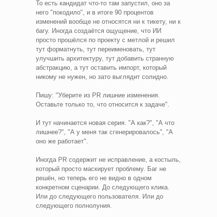
То есть кандидат что-то там запустил, оно за
него "покодило", и в итоге 90 процентов
изменений вообще не относятся ни к тикету, ни к
багу. Иногда создаётся ощущение, что ИИ
просто прошёлся по проекту с метлой и решил
тут форматнуть, тут переименовать, тут
улучшить архитектуру, тут добавить странную
абстракцию, а тут оставить импорт, который
никому не нужен, но зато выглядит солидно.
Пишу: "Уберите из PR лишние изменения.
Оставьте только то, что относится к задаче".
И тут начинается новая серия. "А как?", "А что
лишнее?", "А у меня так сгенерировалось", "А
оно же работает".
Иногда PR содержит не исправление, а костыль,
который просто маскирует проблему. Баг не
решён, но теперь его не видно в одном
конкретном сценарии. До следующего клика.
Или до следующего пользователя. Или до
следующего полнолуния.