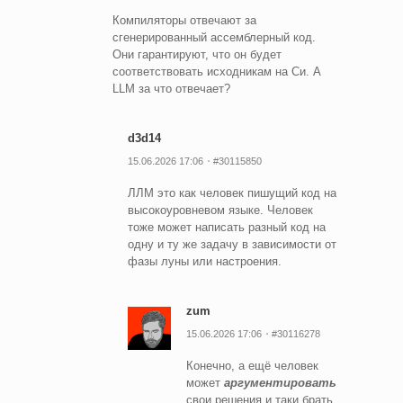
Компиляторы отвечают за
сгенерированный ассемблерный код.
Они гарантируют, что он будет
соответствовать исходникам на Си. А
LLM за что отвечает?
d3d14
15.06.2026 17:06
#30115850
ЛЛМ это как человек пишущий код на
высокоуровневом языке. Человек
тоже может написать разный код на
одну и ту же задачу в зависимости от
фазы луны или настроения.
zum
15.06.2026 17:06
#30116278
Конечно, а ещё человек
может
аргументировать
свои решения и таки брать