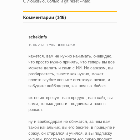
С любовью, болью и git reset --hard.
Комментарии (146)
schekinfs
15.06.2026 17:06
#30114358
кажется, вам не нужно нанимать. очевидно,
что просто нужно принять, что теперь вы все
можете делать и сами с ИИ. Не сарказм, вы
разбираетесь, знаете как нужно, может
просто глубже копните агентскую возню, и
забудите вайбодеров, как ночных бабаек.
их не интересует ваш продукт, ваш сайт, вы
сами, только деньги - подписка и токены
решает.
ну и вайбкодерам не обижатся, за чем вам
такой начальник, вы его бесите, в принципе и
сразу, он старался и учился, а вы подписку
купили, просто напишите его супер продукт