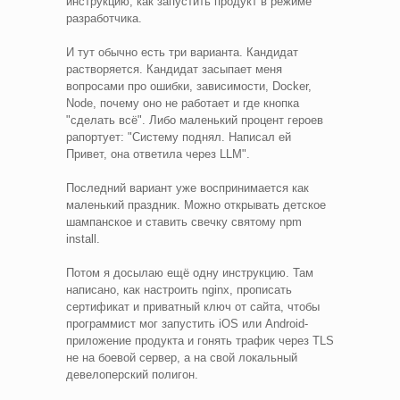
инструкцию, как запустить продукт в режиме
разработчика.
И тут обычно есть три варианта. Кандидат
растворяется. Кандидат засыпает меня
вопросами про ошибки, зависимости, Docker,
Node, почему оно не работает и где кнопка
"сделать всё". Либо маленький процент героев
рапортует: "Систему поднял. Написал ей
Привет, она ответила через LLM".
Последний вариант уже воспринимается как
маленький праздник. Можно открывать детское
шампанское и ставить свечку святому npm
install.
Потом я досылаю ещё одну инструкцию. Там
написано, как настроить nginx, прописать
сертификат и приватный ключ от сайта, чтобы
программист мог запустить iOS или Android-
приложение продукта и гонять трафик через TLS
не на боевой сервер, а на свой локальный
девелоперский полигон.