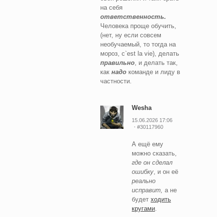
на себя
ответственность.
Человека проще обучить,
(нет, ну если совсем
необучаемый, то тогда на
мороз, c`est la vie), делать
правильно
, и делать так,
как
надо
команде и лиду в
частности.
Wesha
15.06.2026 17:06
#30117960
А ещё ему
можно сказать,
где он сделал
ошибку
, и он её
реально
исправит,
а не
будет
ходить
кругами
.