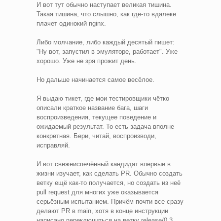
И вот тут обычно наступает великая тишина.
Такая тишина, что слышно, как где-то вдалеке
плачет одинокий nginx.
Либо молчание, либо каждый десятый пишет:
"Ну вот, запустил в эмуляторе, работает". Уже
хорошо. Уже не зря прожит день.
Но дальше начинается самое весёлое.
Я выдаю тикет, где мои тестировщики чётко
описали краткое название бага, шаги
воспроизведения, текущее поведение и
ожидаемый результат. То есть задача вполне
конкретная. Бери, читай, воспроизводи,
исправляй.
И вот свежеиспечённый кандидат впервые в
жизни изучает, как сделать PR. Обычно создать
ветку ещё как-то получается, но создать из неё
pull request для многих уже оказывается
серьёзным испытанием. Причём почти все сразу
делают PR в main, хотя в конце инструкции
написано переключиться на ветку release/0.3.