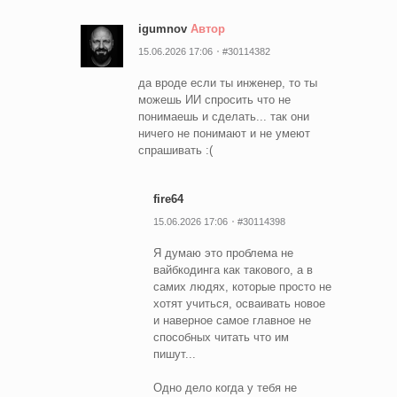
igumnov
Автор
15.06.2026 17:06
#30114382
да вроде если ты инженер, то ты
можешь ИИ спросить что не
понимаешь и сделать... так они
ничего не понимают и не умеют
спрашивать :(
fire64
15.06.2026 17:06
#30114398
Я думаю это проблема не
вайбкодинга как такового, а в
самих людях, которые просто не
хотят учиться, осваивать новое
и наверное самое главное не
способных читать что им
пишут...
Одно дело когда у тебя не