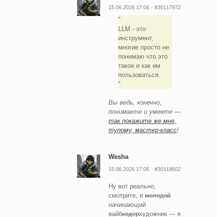
15.06.2026 17:06
#30117972
LLM - это
инструмент,
многие просто не
понимаю что это
такое и как им
пользоваться.
Вы ведь, конечно,
понимаете и умеете —
так покажите же мне,
тупому, мастер-класс
!
Wesha
15.06.2026 17:06
#30118602
Ну вот реально,
смотрите, я
молодой
начинающий
вайб
кодер
художник — я