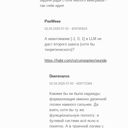
задачи ради столь малого выигрыша -
так себе идея.
PeeWeee
02.04.2026 07:43
#29765818
А квантование [-1, 0, 1] в LLM не
даст второго шанса (хотя бы
теоретического)?
https://habr.com/ru/companies/wunderfund/article
Deerenaros
02.04.2026 07:43
#29772384
Какими бы ни были надежды:
формализация именно двоичной
логики намного сильнее. Да
взять хотя бы ту же
функциональную полноту: в
булевой системе всё ясно и
понятно. А в троичной логике с