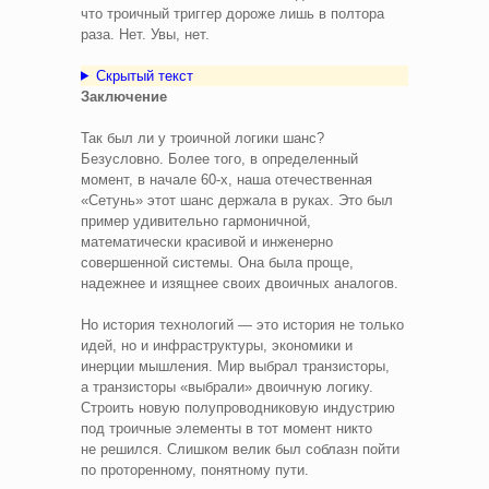
что троичный триггер дороже лишь в полтора
раза. Нет. Увы, нет.
Скрытый текст
Заключение
Так был ли у троичной логики шанс?
Безусловно. Более того, в определенный
момент, в начале 60-х, наша отечественная
«Сетунь» этот шанс держала в руках. Это был
пример удивительно гармоничной,
математически красивой и инженерно
совершенной системы. Она была проще,
надежнее и изящнее своих двоичных аналогов.
Но история технологий — это история не только
идей, но и инфраструктуры, экономики и
инерции мышления. Мир выбрал транзисторы,
а транзисторы «выбрали» двоичную логику.
Строить новую полупроводниковую индустрию
под троичные элементы в тот момент никто
не решился. Слишком велик был соблазн пойти
по проторенному, понятному пути.