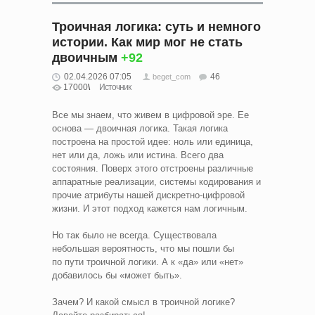
Троичная логика: суть и немного
истории. Как мир мог не стать
двоичным
+92
02.04.2026 07:05
46
beget_com
17000
Источник
Все мы знаем, что живем в цифровой эре. Ее
основа — двоичная логика. Такая логика
построена на простой идее: ноль или единица,
нет или да, ложь или истина. Всего два
состояния. Поверх этого отстроены различные
аппаратные реализации, системы кодирования и
прочие атрибуты нашей дискретно‑цифровой
жизни. И этот подход кажется нам логичным.
Но так было не всегда. Существовала
небольшая вероятность, что мы пошли бы
по пути троичной логики. А к «да» или «нет»
добавилось бы «может быть».
Зачем? И какой смысл в троичной логике?