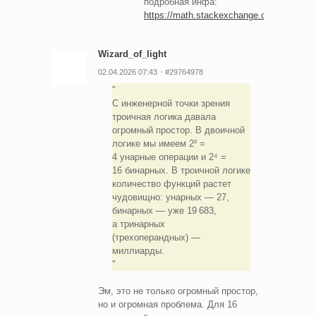
подробная инфа:
https://math.stackexchange.com/q/25386
Wizard_of_light
02.04.2026 07:43
#29764978
С инженерной точки зрения
троичная логика давала
огромный простор. В двоичной
логике мы имеем 2² =
4 унарные операции и 2⁴ =
16 бинарных. В троичной логике
количество функций растет
чудовищно: унарных — 27,
бинарных — уже 19 683,
а тринарных
(трехоперандных) —
миллиарды.
Эм, это не только огромный простор,
но и огромная проблема. Для 16