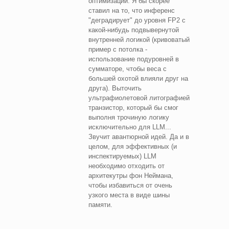
оптимизации. Я бы скорее
ставил на то, что инференс
"деградирует" до уровня FP2 с
какой-нибудь подвывернутой
внутренней логикой (кривоватый
пример с потолка -
использование подуровней в
сумматоре, чтобы веса с
большей охотой влияли друг на
друга). Выточить
ультрафиолетовой литографией
транзистор, который бы смог
выполня трочиную логику
исключительно для LLM...
Звучит авантюрной идей. Да и в
целом, для эффективных (и
инспектируемых) LLM
необходимо отходить от
архитекутры фон Неймана,
чтобы избавиться от очень
узкого места в виде шины
памяти.