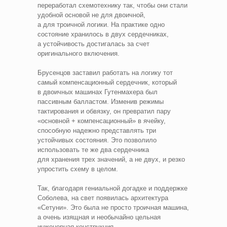
переработал схемотехнику так, чтобы они стали
удобной основой не для двоичной,
а для троичной логики. На практике одно
состояние хранилось в двух сердечниках,
а устойчивость достигалась за счет
оригинального включения.
Брусенцов заставил работать на логику тот
самый компенсационный сердечник, который
в двоичных машинах Гутенмахера был
пассивным балластом. Изменив режимы
тактирования и обвязку, он превратил пару
«основной + компенсационный» в ячейку,
способную надежно представлять три
устойчивых состояния. Это позволило
использовать те же два сердечника
для хранения трех значений, а не двух, и резко
упростить схему в целом.
Так, благодаря гениальной догадке и поддержке
Соболева, на свет появилась архитектура
«Сетуни». Это была не просто троичная машина,
а очень изящная и необычайно цельная
инженерная конструкция.