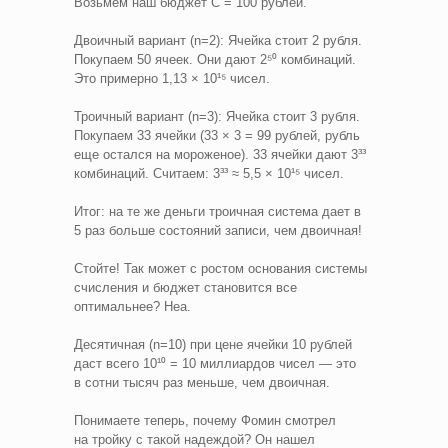
Возьмем наш бюджет С = 100 рублей.
Двоичный вариант (n=2): Ячейка стоит 2 рубля.
Покупаем 50 ячеек. Они дают 2⁵⁰ комбинаций.
Это примерно 1,13 × 10¹⁵ чисел.
Троичный вариант (n=3): Ячейка стоит 3 рубля.
Покупаем 33 ячейки (33 × 3 = 99 рублей, рубль
еще остался на мороженое). 33 ячейки дают 3³³
комбинаций. Считаем: 3³³ ≈ 5,5 × 10¹⁵ чисел.
Итог: на те же деньги троичная система дает в
5 раз больше состояний записи, чем двоичная!
Стойте! Так может с ростом основания системы
счисления и бюджет становится все
оптимальнее? Неа.
Десятичная (n=10) при цене ячейки 10 рублей
даст всего 10¹⁰ = 10 миллиардов чисел — это
в сотни тысяч раз меньше, чем двоичная.
Понимаете теперь, почему Фомин смотрел
на тройку с такой надеждой? Он нашел