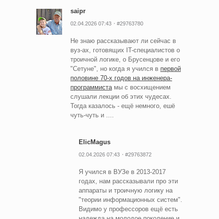
saipr
02.04.2026 07:43
#29763780
Не знаю рассказывают ли сейчас в
вуз-ах, готовящих IT-специалистов о
троичной логике, о Брусенцове и его
"Сетуне", но когда я учился в
первой
половине 70-х годов на инженера-
программиста
мы с восхищением
слушали лекции об этих чудесах.
Тогда казалось - ещё немного, ешё
чуть-чуть и ....
ElicMagus
02.04.2026 07:43
#29763872
Я учился в ВУЗе в 2013-2017
годах, нам рассказывали про эти
аппараты и троичную логику на
"теории информационных систем".
Видимо у профессоров ещё есть
надежда на молодое поколение и