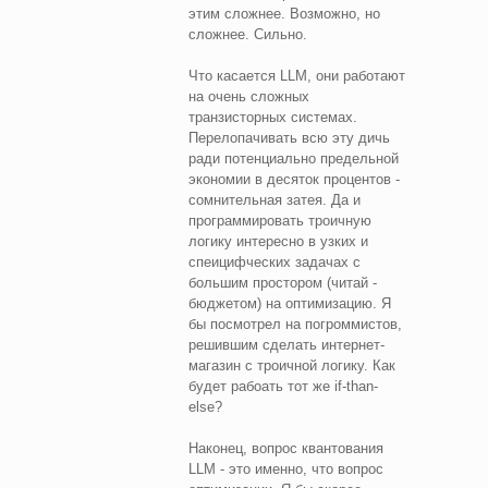
этим сложнее. Возможно, но
сложнее. Сильно.
Что касается LLM, они работают
на очень сложных
транзисторных системах.
Перелопачивать всю эту дичь
ради потенциально предельной
экономии в десяток процентов -
сомнительная затея. Да и
программировать троичную
логику интересно в узких и
спеицифческих задачах с
большим простором (читай -
бюджетом) на оптимизацию. Я
бы посмотрел на погроммистов,
решившим сделать интернет-
магазин с троичной логику. Как
будет рабоать тот же if-than-
else?
Наконец, вопрос квантования
LLM - это именно, что вопрос