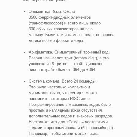
Элементная база. Около
3500 феррит‑диодных элементов
(трансфлюксоров) и всего лишь около
330 обычных транзисторов на всю
машину. Были там и лампы с реле, но основа
логики все же феррит‑диоды.
Арифметика. Симметричный троичный код.
Разряд назывался трит (ternary digit), а его
упаковка из 6 тритов — трайт. Диапазон
чисел в трайте был от -364 до +364.
Система команд. Всего 24 команды!
Это было настолько компактно и
минималистично, что сегодня может
напомнить некоторые RISC‑идеи.
Программирование в машинных кодах было
простым и наглядным из‑за отсутствия
дополнительных кодов и знаковых разрядов.
Настолько, что для «Сетунь» часто этими
кодами и программировали (без ассемблера).
Например, чтобы сменить знак числа,