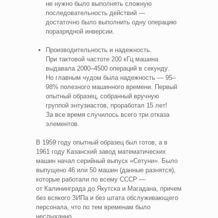
не нужно было выполнять сложную
последовательность действий —
достаточно было выполнить одну операцию
поразрядной инверсии.
Производительность и надежность.
При тактовой частоте 200 кГц машина
выдавала 2000–4500 операций в секунду.
Но главным чудом была надежность — 95–
98% полезного машинного времени. Первый
опытный образец, собранный вручную
группой энтузиастов, проработал 15 лет!
За все время случилось всего три отказа
элементов.
В 1959 году опытный образец был готов, а в
1961 году Казанский завод математических
машин начал серийный выпуск «Сетуни». Было
выпущено 46 или 50 машин (данные разнятся),
которые работали по всему СССР —
от Калининграда до Якутска и Магадана, причем
без всякого ЗИПа и без штата обслуживающего
персонала, что по тем временам было
неслыханно.