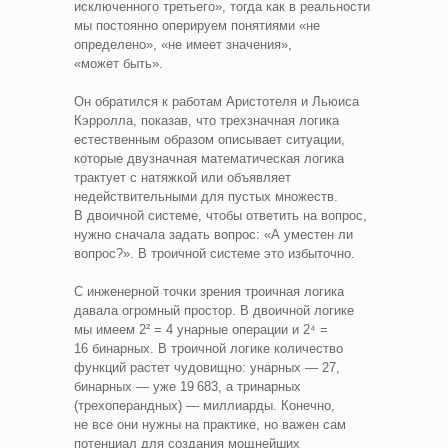
исключенного третьего», тогда как в реальности
мы постоянно оперируем понятиями «не
определено», «не имеет значения»,
«может быть».
Он обратился к работам Аристотеля и Льюиса
Кэрролла, показав, что трехзначная логика
естественным образом описывает ситуации,
которые двузначная математическая логика
трактует с натяжкой или объявляет
недействительными для пустых множеств.
В двоичной системе, чтобы ответить на вопрос,
нужно сначала задать вопрос: «А уместен ли
вопрос?». В троичной системе это избыточно.
С инженерной точки зрения троичная логика
давала огромный простор. В двоичной логике
мы имеем 2² = 4 унарные операции и 2⁴ =
16 бинарных. В троичной логике количество
функций растет чудовищно: унарных — 27,
бинарных — уже 19 683, а тринарных
(трехоперандных) — миллиарды. Конечно,
не все они нужны на практике, но важен сам
потенциал для создания мощнейших