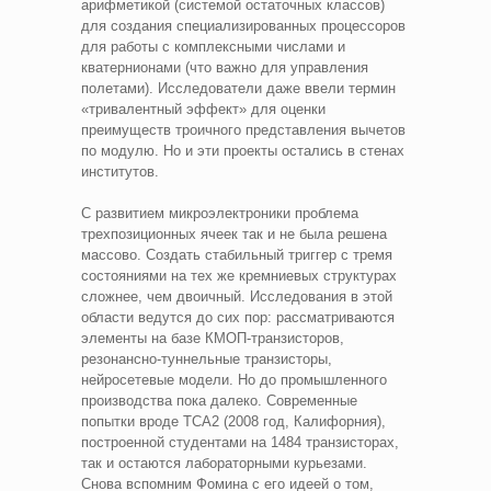
арифметикой (системой остаточных классов)
для создания специализированных процессоров
для работы с комплексными числами и
кватернионами (что важно для управления
полетами). Исследователи даже ввели термин
«тривалентный эффект» для оценки
преимуществ троичного представления вычетов
по модулю. Но и эти проекты остались в стенах
институтов.
С развитием микроэлектроники проблема
трехпозиционных ячеек так и не была решена
массово. Создать стабильный триггер с тремя
состояниями на тех же кремниевых структурах
сложнее, чем двоичный. Исследования в этой
области ведутся до сих пор: рассматриваются
элементы на базе КМОП‑транзисторов,
резонансно‑туннельные транзисторы,
нейросетевые модели. Но до промышленного
производства пока далеко. Современные
попытки вроде TCA2 (2008 год, Калифорния),
построенной студентами на 1484 транзисторах,
так и остаются лабораторными курьезами.
Снова вспомним Фомина с его идеей о том,