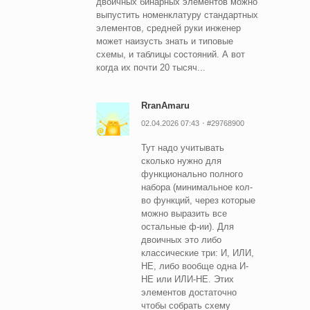
двоичных бинарных элементов можно
выпустить номенклатуру стандартных
элементов, средней руки инженер
может наизусть знать и типовые
схемы, и таблицы состояний. А вот
когда их почти 20 тысяч...
RranAmaru
02.04.2026 07:43
#29768900
Тут надо учитывать
сколько нужно для
функционально полного
набора (минимальное кол-
во функций, через которые
можно выразить все
остальные ф-ии). Для
двоичных это либо
классические три: И, ИЛИ,
НЕ, либо вообще одна И-
НЕ или ИЛИ-НЕ. Этих
элементов достаточно
чтобы собрать схему