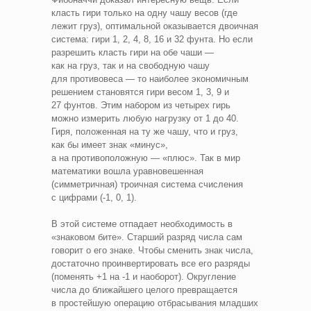
класть гири только на одну чашу весов (где
лежит груз), оптимальной оказывается двоичная
система: гири 1, 2, 4, 8, 16 и 32 фунта. Но если
разрешить класть гири на обе чаши —
как на груз, так и на свободную чашу
для противовеса — то наиболее экономичным
решением становятся гири весом 1, 3, 9 и
27 фунтов. Этим набором из четырех гирь
можно измерить любую нагрузку от 1 до 40.
Гиря, положенная на ту же чашу, что и груз,
как бы имеет знак «минус»,
а на противоположную — «плюс». Так в мир
математики вошла уравновешенная
(симметричная) троичная система счисления
с цифрами (-1, 0, 1).
В этой системе отпадает необходимость в
«знаковом бите». Старший разряд числа сам
говорит о его знаке. Чтобы сменить знак числа,
достаточно проинвертировать все его разряды
(поменять +1 на -1 и наоборот). Округление
числа до ближайшего целого превращается
в простейшую операцию отбрасывания младших