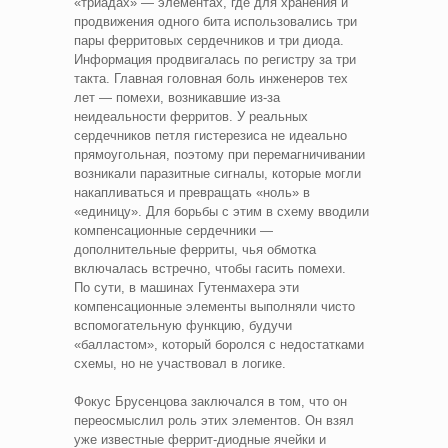
«триадах» — элементах, где для хранения и
продвижения одного бита использовались три
пары ферритовых сердечников и три диода.
Информация продвигалась по регистру за три
такта. Главная головная боль инженеров тех
лет — помехи, возникавшие из‑за
неидеальности ферритов. У реальных
сердечников петля гистерезиса не идеально
прямоугольная, поэтому при перемагничивании
возникали паразитные сигналы, которые могли
накапливаться и превращать «ноль» в
«единицу». Для борьбы с этим в схему вводили
компенсационные сердечники —
дополнительные ферриты, чья обмотка
включалась встречно, чтобы гасить помехи.
По сути, в машинах Гутенмахера эти
компенсационные элементы выполняли чисто
вспомогательную функцию, будучи
«балластом», который боролся с недостатками
схемы, но не участвовал в логике.
Фокус Брусенцова заключался в том, что он
переосмыслил роль этих элементов. Он взял
уже известные феррит‑диодные ячейки и