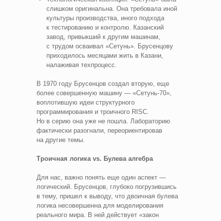
слишком оригинальна. Она требовала иной
культуры производства, иного подхода
к тестированию и контролю. Казанский
завод, привыкший к другим машинам,
с трудом осваивал «Сетунь». Брусенцову
приходилось месяцами жить в Казани,
налаживая техпроцесс.
В 1970 году Брусенцов создал вторую, еще
более совершенную машину — «Сетунь-70»,
воплотившую идеи структурного
программирования и троичного RISC.
Но в серию она уже не пошла. Лабораторию
фактически разогнали, переориентировав
на другие темы.
Троичная логика vs. Булева алгебра
Для нас, важно понять еще один аспект —
логический. Брусенцов, глубоко погрузившись
в тему, пришел к выводу, что двоичная булева
логика несовершенна для моделирования
реального мира. В ней действует «закон