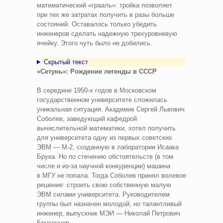
математический «грааль»: тройка позволяет
при тех же затратах получить в разы больше
состояний. Оставалось только убедить
инженеров сделать надежную трехуровневую
ячейку. Этого чуть было не добились.
Скрытый текст
«Сетунь»: Рождение легенды в СССР
В середине 1950-х годов в Московском
государственном университете сложилась
уникальная ситуация. Академик Сергей Львович
Соболев, заведующий кафедрой
вычислительной математики, хотел получить
для университета одну из первых советских
ЭВМ — М-2, созданную в лаборатории Исаака
Брука. Но по стечению обстоятельств (в том
числе и из‑за научной конкуренции) машина
в МГУ не попала. Тогда Соболев принял волевое
решение: строить свою собственную малую
ЭВМ силами университета. Руководителем
группы был назначен молодой, но талантливый
инженер, выпускник МЭИ — Николай Петрович
Брусенцов.