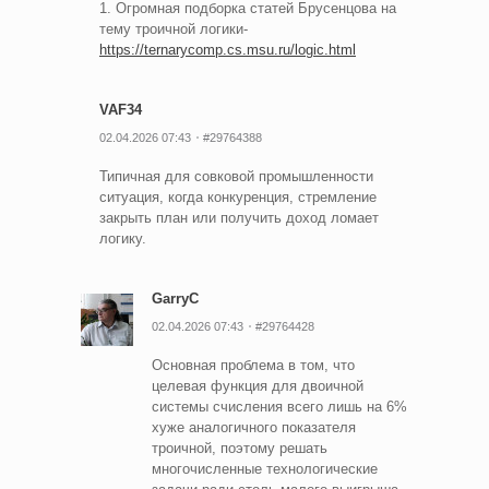
1. Огромная подборка статей Брусенцова на
тему троичной логики-
https://ternarycomp.cs.msu.ru/logic.html
VAF34
02.04.2026 07:43
#29764388
Типичная для совковой промышленности
ситуация, когда конкуренция, стремление
закрыть план или получить доход ломает
логику.
GarryC
02.04.2026 07:43
#29764428
Основная проблема в том, что
целевая функция для двоичной
системы счисления всего лишь на 6%
хуже аналогичного показателя
троичной, поэтому решать
многочисленные технологические