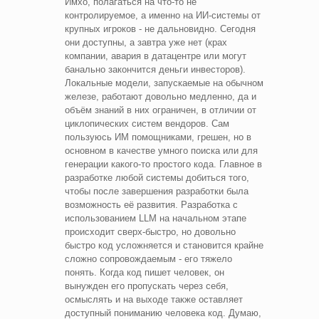
Имхо, полагаться на что-то не
контролируемое, а именно на ИИ-системы от
крупных игроков - не дальновидно. Сегодня
они доступны, а завтра уже нет (крах
компании, авария в датацентре или могут
банально закончится деньги инвесторов).
Локальные модели, запускаемые на обычном
железе, работают довольно медленно, да и
объём знаний в них ограничен, в отличии от
циклопических систем вендоров. Сам
пользуюсь ИМ помощниками, грешен, но в
основном в качестве умного поиска или для
генерации какого-то простого кода. Главное в
разработке любой системы добиться того,
чтобы после завершения разработки была
возможность её развития. Разработка с
использованием LLM на начальном этапе
происходит сверх-быстро, но довольно
быстро код усложняется и становится крайне
сложно сопровождаемым - его тяжело
понять. Когда код пишет человек, он
вынужден его пропускать через себя,
осмыслять и на выходе также оставляет
доступный пониманию человека код. Думаю,