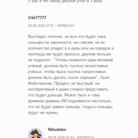
У нас в HR набор джунов упал в 3 раза
Vikt77777
08.06.2026 07:37
#30082144
Выглядит логично, но все это будет пока
сеньоры не закончатся, не совсем, но их
количество упадет в в разы или на порядок и
неоткуда им будет браться, джунов больше
не подвозят - "Чтобы появился один великий
учёный, должна быть тысяча талантливых
учёных; чтобы была тысяча талантливых,
должно быть десять тысяч хороших", Льон
Фейхтвангер. Процесс не быстрый, но
неотвратимый и даже сложно представить
что будет дальше. Может быть к тому
времени уровень ИИ поднимется настолько,
что он будет равен сеньору, тогда и сеньоры
будут не нужны.
Nikudator
08.06.2026 07:37
#30082622