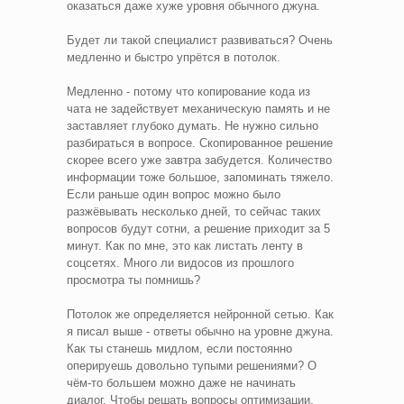
оказаться даже хуже уровня обычного джуна.
Будет ли такой специалист развиваться? Очень
медленно и быстро упрётся в потолок.
Медленно - потому что копирование кода из
чата не задействует механическую память и не
заставляет глубоко думать. Не нужно сильно
разбираться в вопросе. Скопированное решение
скорее всего уже завтра забудется. Количество
информации тоже большое, запоминать тяжело.
Если раньше один вопрос можно было
разжёвывать несколько дней, то сейчас таких
вопросов будут сотни, а решение приходит за 5
минут. Как по мне, это как листать ленту в
соцсетях. Много ли видосов из прошлого
просмотра ты помнишь?
Потолок же определяется нейронной сетью. Как
я писал выше - ответы обычно на уровне джуна.
Как ты станешь мидлом, если постоянно
оперируешь довольно тупыми решениями? О
чём-то большем можно даже не начинать
диалог. Чтобы решать вопросы оптимизации,