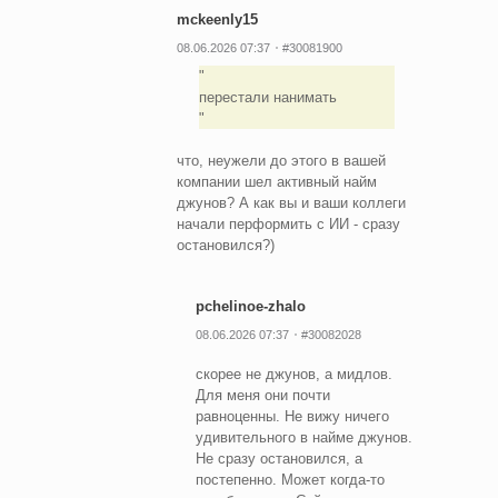
mckeenly15
08.06.2026 07:37
#30081900
перестали нанимать
что, неужели до этого в вашей
компании шел активный найм
джунов? А как вы и ваши коллеги
начали перформить с ИИ - сразу
остановился?)
pchelinoe-zhalo
08.06.2026 07:37
#30082028
скорее не джунов, а мидлов.
Для меня они почти
равноценны. Не вижу ничего
удивительного в найме джунов.
Не сразу остановился, а
постепенно. Может когда-то