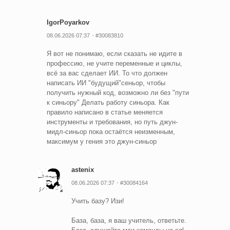
IgorPoyarkov
08.06.2026 07:37
#30083810
Я вот не понимаю, если сказать не идите в
профессию, не учите переменные и циклы,
всё за вас сделает ИИ. То что должен
написать ИИ "будущий"сеньор, чтобы
получить нужный код, возможно ли без "пути
к синьору" Делать работу синьора. Как
правило написано в статье меняется
инструменты и требования, но путь джун-
мидл-синьор пока остаётся неизменным,
максимум у гения это джун-синьор
astenix
08.06.2026 07:37
#30084164
Учить базу? Изи!
База, база, я ваш учитель, ответьте.