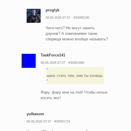
proglyk
08.06.2026 07:37
#30085180
Чего-чего? Не могут нанять
даунов? А компаниями такие
сборища можно вообще называть?
TaskForce141
08.06.2026 07:37
#30081680
шанс стать тем, кем ты хочешь
Фару, фару мне на лоб! Чтобы ночью
косить мог!
yulkasom
08.06.2026 07:37
#30081724