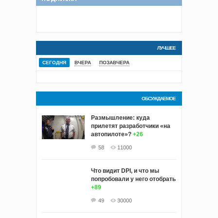
ЛУЧШЕЕ
СЕГОДНЯ
ВЧЕРА
ПОЗАВЧЕРА
ОБСУЖДАЕМОЕ
Размышление: куда
прилетят разработчики «на
автопилоте»?
+26
58
11000
Что видит DPI, и что мы
попробовали у него отобрать
+89
49
30000