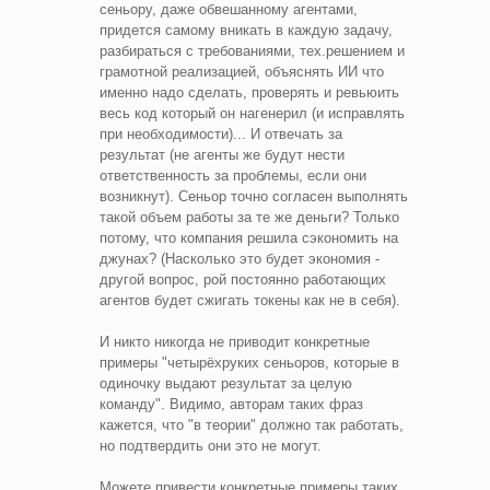
сеньору, даже обвешанному агентами,
придется самому вникать в каждую задачу,
разбираться с требованиями, тех.решением и
грамотной реализацией, объяснять ИИ что
именно надо сделать, проверять и ревьюить
весь код который он нагенерил (и исправлять
при необходимости)... И отвечать за
результат (не агенты же будут нести
ответственность за проблемы, если они
возникнут). Сеньор точно согласен выполнять
такой объем работы за те же деньги? Только
потому, что компания решила сэкономить на
джунах? (Насколько это будет экономия -
другой вопрос, рой постоянно работающих
агентов будет сжигать токены как не в себя).
И никто никогда не приводит конкретные
примеры "четырёхруких сеньоров, которые в
одиночку выдают результат за целую
команду". Видимо, авторам таких фраз
кажется, что "в теории" должно так работать,
но подтвердить они это не могут.
Можете привести конкретные примеры таких