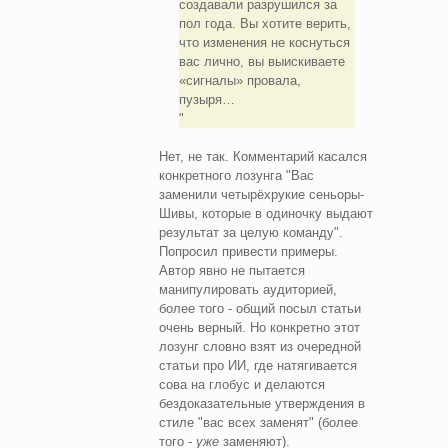
создавали разрушился за
пол года. Вы хотите верить,
что изменения не коснуться
вас лично, вы выискиваете
«сигналы» провала,
пузыря…
Нет, не так. Комментарий касался
конкретного лозунга "Вас
заменили четырёхрукие сеньоры-
Шивы, которые в одиночку выдают
результат за целую команду".
Попросил привести примеры.
Автор явно не пытается
манипулировать аудиторией,
более того - общий посыл статьи
очень верный. Но конкретно этот
лозунг словно взят из очередной
статьи про ИИ, где натягивается
сова на глобус и делаются
бездоказательные утверждения в
стиле "вас всех заменят" (более
того -
уже
заменяют).