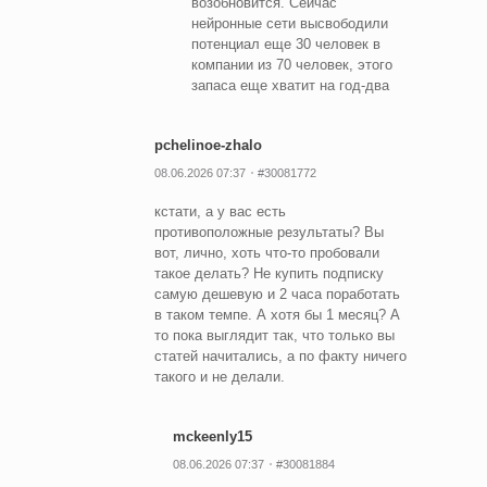
возобновится. Сейчас
нейронные сети высвободили
потенциал еще 30 человек в
компании из 70 человек, этого
запаса еще хватит на год-два
pchelinoe-zhalo
08.06.2026 07:37
#30081772
кстати, а у вас есть
противоположные результаты? Вы
вот, лично, хоть что-то пробовали
такое делать? Не купить подписку
самую дешевую и 2 часа поработать
в таком темпе. А хотя бы 1 месяц? А
то пока выглядит так, что только вы
статей начитались, а по факту ничего
такого и не делали.
mckeenly15
08.06.2026 07:37
#30081884