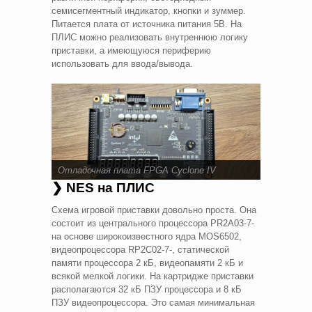
семисегментный индикатор, кнопки и зуммер.
Питается плата от источника питания 5В. На
ПЛИС можно реализовать внутреннюю логику
приставки, а имеющуюся периферию
использовать для ввода/вывода.
Отладочная плата FPGA Cyclone IV
❯ NES на ПЛИС
Схема игровой приставки довольно проста. Она
состоит из центрального процессора PR2A03-7-
на основе широкоизвестного ядра MOS6502,
видеопроцессора RP2C02-7-, статической
памяти процессора 2 кБ, видеопамяти 2 кБ и
всякой мелкой логики. На картридже приставки
располагаются 32 кБ ПЗУ процессора и 8 кБ
ПЗУ видеопроцессора. Это самая минимальная