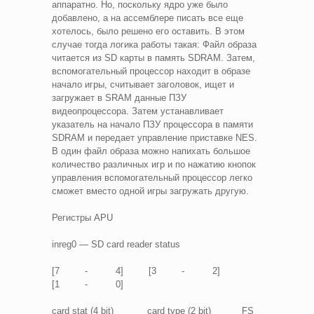
аппаратно. Но, поскольку ядро уже было
добавлено, а на ассемблере писать все еще
хотелось, было решено его оставить. В этом
случае тогда логика работы такая: Файл образа
читается из SD карты в память SDRAM. Затем,
вспомогательный процессор находит в образе
начало игры, считывает заголовок, ищет и
загружает в SRAM данные ПЗУ
видеопроцессора. Затем устанавливает
указатель на начало ПЗУ процессора в памяти
SDRAM и передает управление приставке NES.
В один файл образа можно напихать большое
количество различных игр и по нажатию кнопок
управления вспомогательный процессор легко
сможет вместо одной игры загружать другую.
Регистры APU
inreg0 — SD card reader status
[7 - 4] [3 - 2]
[1 - 0]
card stat (4 bit) card type (2 bit) FS