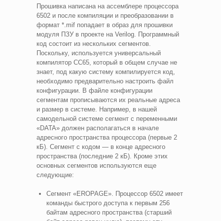
Прошивка написана на ассемблере процессора
6502 и после компиляции и преобразовании в
формат *.mif попадает в образ для прошивки
модуля ПЗУ в проекте на Verilog. Программный
код состоит из нескольких сегментов.
Поскольку, используется универсальный
компилятор CC65, который в общем случае не
знает, под какую систему компилируется код,
необходимо предварительно настроить файл
конфигурации. В файле конфигурации
сегментам прописываются их реальные адреса
и размер в системе. Например, в нашей
самодельной системе сегмент с переменными
«DATA» должен располагаться в начале
адресного пространства процессора (первые 2
кБ). Сегмент с кодом — в конце адресного
пространства (последние 2 кБ). Кроме этих
основных сегментов используются еще
следующие:
Сегмент «EROPAGE». Процессор 6502 имеет
команды быстрого доступа к первым 256
байтам адресного пространства (старший