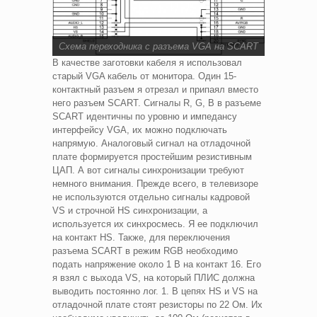
Схема переходника с разъема VGA на SCART
В качестве заготовки кабеля я использовал
старый VGA кабель от монитора. Один 15-
контактный разъем я отрезал и припаял вместо
него разъем SCART. Сигналы R, G, B в разъеме
SCART идентичны по уровню и импедансу
интерфейсу VGA, их можно подключать
напрямую. Аналоговый сигнал на отладочной
плате формируется простейшим резистивным
ЦАП. А вот сигналы синхронизации требуют
немного внимания. Прежде всего, в телевизоре
не используются отдельно сигналы кадровой
VS и строчной HS синхронизации, а
используется их синхросмесь. Я ее подключил
на контакт HS. Также, для переключения
разъема SCART в режим RGB необходимо
подать напряжение около 1 В на контакт 16. Его
я взял с выхода VS, на который ПЛИС должна
выводить постоянно лог. 1. В цепях HS и VS на
отладочной плате стоят резисторы по 22 Ом. Их