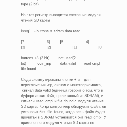
type (2 bit)
На этот регистр выводится состояние модуля
чтения SD карты
inreg1 - buttons & sdram data read
[7 - 6] [5 - 4]
[3] [2] [1] [0]
buttons +/- (2 bit) not used(2
bit) coin_inp data valid read cmpl
file found
Сюда скоммутированы кнопки + и – для
переключения игр, сигнал с монетоприемника,
сигнал data valid (единица говорит о том, что в
буфере лежит байт, прочитанный из SDRAM), и
сигналы read_cmpl и file_found с модуля чтения
SD карты. Когда контроллер обнаружит файл, он
установит бит file_found, когда весь файл будет
прочитан в SDRAM установится бит read_cmpl. У
примененного модуля чтения SD карты нет