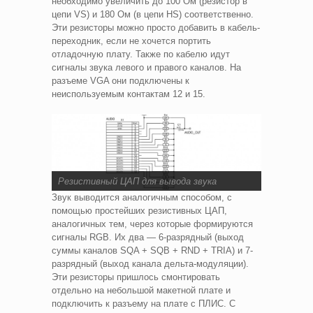
необходимо увеличить до 100 Ом (резистор в
цепи VS) и 180 Ом (в цепи HS) соответственно.
Эти резисторы можно просто добавить в кабель-
переходник, если не хочется портить
отладочную плату. Также по кабелю идут
сигналы звука левого и правого каналов. На
разъеме VGA они подключены к
неиспользуемым контактам 12 и 15.
Резистивный ЦАП для вывода звука
Звук выводится аналогичным способом, с
помощью простейших резистивных ЦАП,
аналогичных тем, через которые формируются
сигналы RGB. Их два — 6-разрядный (выход
суммы каналов SQA + SQB + RND + TRIA) и 7-
разрядный (выход канала дельта-модуляции).
Эти резисторы пришлось смонтировать
отдельно на небольшой макетной плате и
подключить к разъему на плате с ПЛИС. С