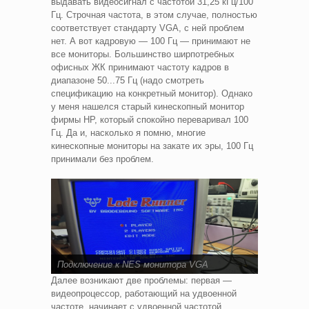
выдавать видеосигнал с частотой 31,25 кГц/100
Гц. Строчная частота, в этом случае, полностью
соответствует стандарту VGA, с ней проблем
нет. А вот кадровую — 100 Гц — принимают не
все мониторы. Большинство ширпотребных
офисных ЖК принимают частоту кадров в
диапазоне 50...75 Гц (надо смотреть
спецификацию на конкретный монитор). Однако
у меня нашелся старый кинескопный монитор
фирмы HP, который спокойно переваривал 100
Гц. Да и, насколько я помню, многие
кинескопные мониторы на закате их эры, 100 Гц
принимали без проблем.
Подключение к NES монитора VGA
Далее возникают две проблемы: первая —
видеопроцессор, работающий на удвоенной
частоте, начинает с удвоенной частотой