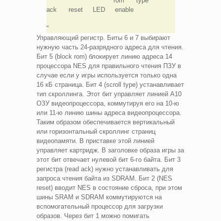
rom type
ack reset LED enable
Управляющий регистр. Биты 6 и 7 выбирают
нужную часть 24-разрядного адреса для чтения.
Бит 5 (block rom) блокирует линию адреса 14
процессора NES для правильного чтения ПЗУ в
случае если у игры используется только одна
16 кБ страница. Бит 4 (scroll type) устанавливает
тип скроллинга. Этот бит управляет линией А10
ОЗУ видеопроцессора, коммутируя его на 10-ю
или 11-ю линию шины адреса видеопроцессора.
Таким образом обеспечивается вертикальный
или горизонтальный скроллинг страниц
видеопамяти. В приставке этой линией
управляет картридж. В заголовке образа игры за
этот бит отвечает нулевой бит 6-го байта. Бит 3
регистра (read ack) нужно устанавливать для
запроса чтения байта из SDRAM. Бит 2 (NES
reset) вводит NES в состояние сброса, при этом
шины SRAM и SDRAM коммутируются на
вспомогательный процессор для загрузки
образов. Через бит 1 можно помигать