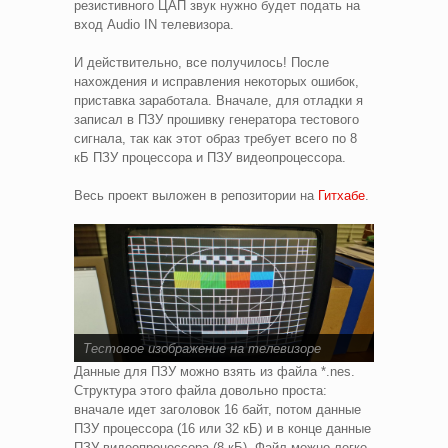
резистивного ЦАП звук нужно будет подать на
вход Audio IN телевизора.
И действительно, все получилось! После
нахождения и исправления некоторых ошибок,
приставка заработала. Вначале, для отладки я
записал в ПЗУ прошивку генератора тестового
сигнала, так как этот образ требует всего по 8
кБ ПЗУ процессора и ПЗУ видеопроцессора.
Весь проект выложен в репозитории на
Гитхабе
.
Тестовое изображение на телевизоре
Данные для ПЗУ можно взять из файла *.nes.
Структура этого файла довольно проста:
вначале идет заголовок 16 байт, потом данные
ПЗУ процессора (16 или 32 кБ) и в конце данные
ПЗУ видеопроцессора (8 кБ). Файл можно легко