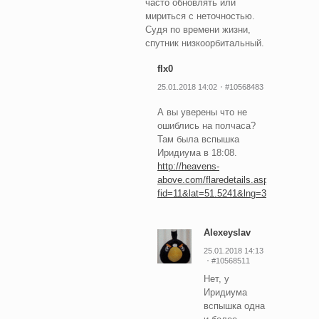
часто обновлять или
мириться с неточностью.
Судя по времени жизни,
спутник низкоорбитальный.
flx0
25.01.2018 14:02
#10568483
А вы уверены что не
ошиблись на полчаса?
Там была вспышка
Иридиума в 18:08.
http://heavens-
above.com/flaredetails.aspx?
fid=11&lat=51.5241&lng=30.7476&loc
Alexeyslav
25.01.2018 14:13
#10568511
Нет, у
Иридиума
вспышка одна