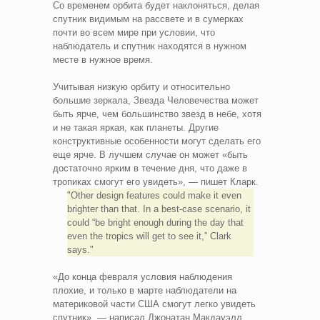
Со временем орбита будет наклоняться, делая
спутник видимым на рассвете и в сумерках
почти во всем мире при условии, что
наблюдатель и спутник находятся в нужном
месте в нужное время.
Учитывая низкую орбиту и относительно
большие зеркала, Звезда Человечества может
быть ярче, чем большинство звезд в небе, хотя
и не такая яркая, как планеты. Другие
конструктивные особенности могут сделать его
еще ярче. В лучшем случае он может «быть
достаточно ярким в течение дня, что даже в
тропиках смогут его увидеть», — пишет Кларк.
Other design features could make it even
brighter than that. In a best-case scenario, it
could “be bright enough during the day that
even the tropics will get to see it,” Clark
says.
«До конца февраля условия наблюдения
плохие, и только в марте наблюдатели на
материковой части США смогут легко увидеть
спутник», — написал Джонатан Макдауэлл,