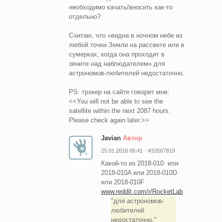
необходимо качать/вносить как-то
отдельно?
Считаю, что «видна в ночном небе из
любой точки Земли на рассвете или в
сумерках, когда она проходит в
зените над наблюдателем» для
астрономов-любителей недостаточно.
PS: трэкер на сайте говорит мне:
<<You will not be able to see the
satellite within the next 2087 hours.
Please check again later.>>
Javian
Автор
25.01.2018 06:41
#10567819
Какой-то из 2018-010: или
2018-010A или 2018-010D
или 2018-010F
www.reddit.com/r/RocketLab
для астрономов-
любителей
недостаточно.