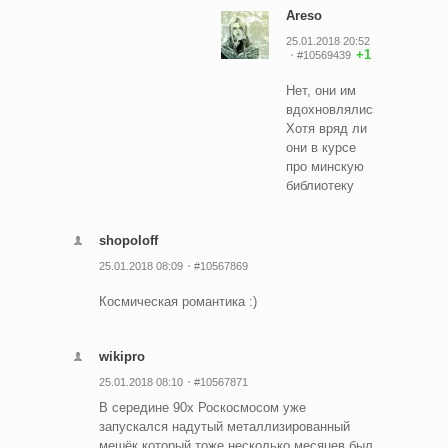
Areso
25.01.2018 20:52
+1
#10569439
Нет, они им
вдохновлялись)
Хотя вряд ли
они в курсе
про минскую
библиотеку
shopoloff
25.01.2018 08:09
#10567869
Космическая романтика :)
wikipro
25.01.2018 08:10
#10567871
В середине 90х Роскосмосом уже
запускался надутый металлизированный
мешёк который тоже несколько месяцев был