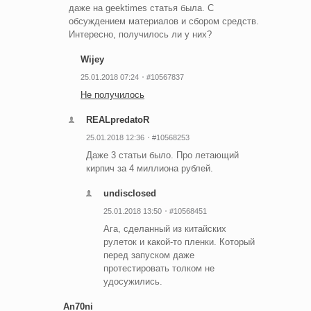
даже на geektimes статья была. С
обсуждением материалов и сбором средств.
Интересно, получилось ли у них?
Wijey
25.01.2018 07:24
#10567837
Не получилось
REALpredatoR
25.01.2018 12:36
#10568253
Даже 3 статьи было. Про летающий
кирпич за 4 миллиона рублей.
undisclosed
25.01.2018 13:50
#10568451
Ага, сделанный из китайских
рулеток и какой-то пленки. Который
перед запуском даже
протестировать толком не
удосужились.
An70ni