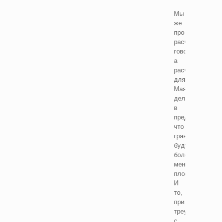
Мы
же
про
расчет
говорим,
а
расчет
для
Маяка
делался
в
предположении
что
грани
будут
более
менее
плоскими.
И
то,
при
треугольнике
с