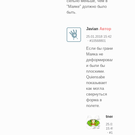
сильно меньше, чем в
"Маяке" должно было
быть.
Javian
Автор
25.01.2018 15:42
#10568801
Если бы грани
Маяка не
деформировались
и были бы
плоскими.
Quiensabe
показывает
как могла
свернуться
форма в
полете.
tnenergy
25.01.2018
15:49
#10568815