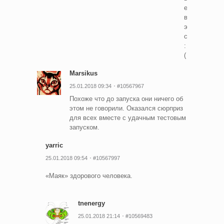
если
верить
этой
ссылке
:
(
Marsikus
25.01.2018 09:34
#10567967
Похоже что до запуска они ничего об
этом не говорили. Оказался сюрприз
для всех вместе с удачным тестовым
запуском.
yarric
25.01.2018 09:54
#10567997
«Маяк» здорового человека.
tnenergy
25.01.2018 21:14
#10569483