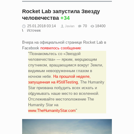
Rocket Lab запустила Звезду
человечества
+34
25.01.2018 03:14
70
18400
Javian
Источник
Вчера на официальной странице Rocket Lab в
Facebook
появилось сообщение
:
Познакомьтесь со «Звездой
человечества» — ярким, мерцающим
спутником, вращающимся вокруг Земли,
видимым невооруженным глазом в
ночном небе.
На прошлой неделе,
запущенная на #StillTesting
, The Humanity
Star призвана побудить всех искать и
обдумывать наше место во вселенной.
Отслеживайте местоположение The
Humanity Star на
www.TheHumanityStar.com