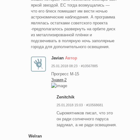
яркой звездой. ЕС тогда возмущались —
что его блеск помешает им вести ночью
астрономические наблюдения. А программа
являлась остатками советского проекта
-предполагалось развернуть на орбите диск
из металлизированной плёнки и
подсвечивать в полярную ночь заполярные
города для дополнительного освещения.
Javian
Автор
25.01.2018 08:23
#10567885
Прогресс М-15
Знамя-2
Zenitchik
25.01.2018 15:03
#10568681
Сыромятников писал, что это
он ради солнечного паруса
задумал, а не ради освещения.
Welran