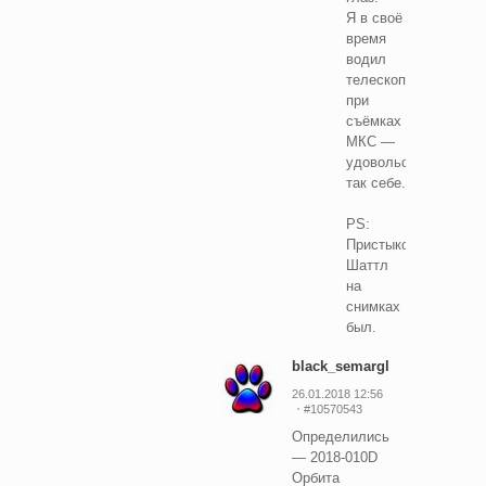
Я в своё
время
водил
телескоп
при
съёмках
МКС —
удовольствие
так себе.
PS:
Пристыкованный
Шаттл
на
снимках
был.
black_semargl
26.01.2018 12:56
#10570543
Определились
— 2018-010D
Орбита