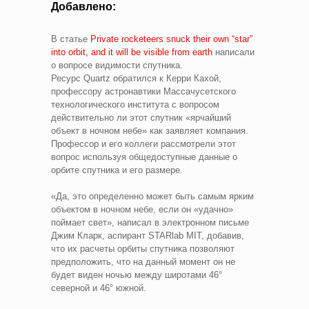
Добавлено:
В статье
Private rocketeers snuck their own “star”
into orbit, and it will be visible from earth
написали
о вопросе видимости спутника.
Ресурс Quartz обратился к Керри Кахой,
профессору астронавтики Массачусетского
технологического института с вопросом
действительно ли этот спутник «ярчайший
объект в ночном небе» как заявляет компания.
Профессор и его коллеги рассмотрели этот
вопрос используя общедоступные данные о
орбите спутника и его размере.
«Да, это определенно может быть самым ярким
объектом в ночном небе, если он «удачно»
поймает свет», написал в электронном письме
Джим Кларк, аспирант STARlab MIT, добавив,
что их расчеты орбиты спутника позволяют
предположить, что на данный момент он не
будет виден ночью между широтами 46°
северной и 46° южной.