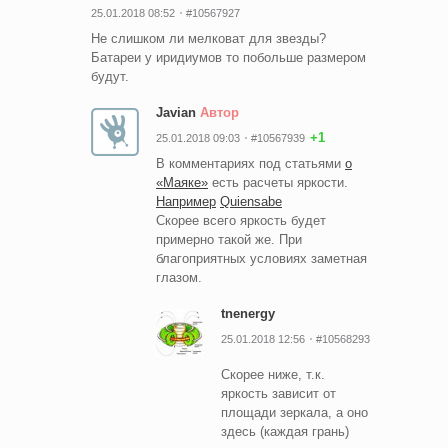
25.01.2018 08:52
#10567927
Не слишком ли мелковат для звезды?
Батареи у иридиумов то побольше размером
будут.
Javian
Автор
+1
25.01.2018 09:03
#10567939
В комментариях под статьями
о
«Маяке»
есть расчеты яркости.
Например
Quiensabe
Скорее всего яркость будет
примерно такой же. При
благоприятных условиях заметная
глазом.
tnenergy
25.01.2018 12:56
#10568293
Скорее ниже, т.к.
яркость зависит от
площади зеркала, а оно
здесь (каждая грань)