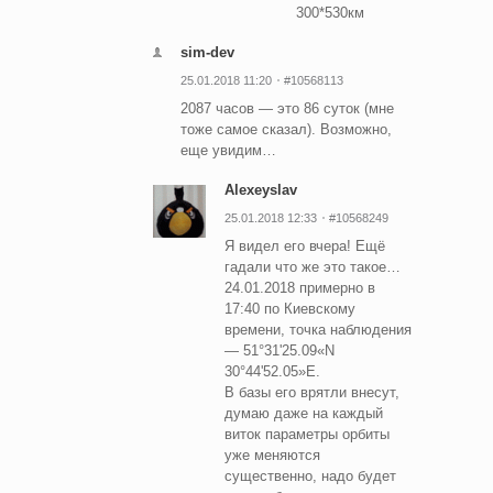
300*530км
sim-dev
25.01.2018 11:20
#10568113
2087 часов — это 86 суток (мне
тоже самое сказал). Возможно,
еще увидим…
Alexeyslav
25.01.2018 12:33
#10568249
Я видел его вчера! Ещё
гадали что же это такое…
24.01.2018 примерно в
17:40 по Киевскому
времени, точка наблюдения
— 51°31'25.09«N
30°44'52.05»E.
В базы его врятли внесут,
думаю даже на каждый
виток параметры орбиты
уже меняются
существенно, надо будет