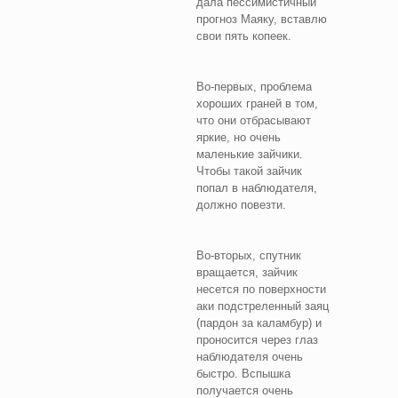
дала пессимистичный
прогноз Маяку, вставлю
свои пять копеек.
Во-первых, проблема
хороших граней в том,
что они отбрасывают
яркие, но очень
маленькие зайчики.
Чтобы такой зайчик
попал в наблюдателя,
должно повезти.
Во-вторых, спутник
вращается, зайчик
несется по поверхности
аки подстреленный заяц
(пардон за каламбур) и
проносится через глаз
наблюдателя очень
быстро. Вспышка
получается очень