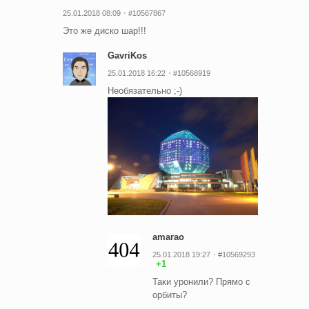
25.01.2018 08:09
#10567867
Это же диско шар!!!
GavriKos
25.01.2018 16:22
#10568919
Необязательно ;-)
amarao
25.01.2018 19:27
#10569293
+1
Таки уронили? Прямо с
орбиты?