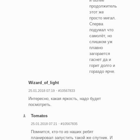
и более
продолжительная,
этот же
просто мигал.
Сперва
подумал что
самолёт, но
слишком уж
плавно
загорается
гаснет да и
горит долго и
гораздо ярче.
Wizard_of_light
25.01.2018 07:19
#10567833
Интересно, какая яркость, надо будет
посмотреть.
Tomatos
25.01.2018 07:21
#10567835
Помнится, кто-то из наших ребят
планировал запустить такой же спутник. И