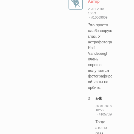
Автор
25.01.2018
16:53
#10569009
Это просто
слабовооруженный
глаз. У
астрофотографа
Ralf
Vandebergh
очень
хорошо
получается
фотографировать
объекты на
орбите.
a-tk
26.01.2018
10:56
#10570207
Тогда
это не
глаз.