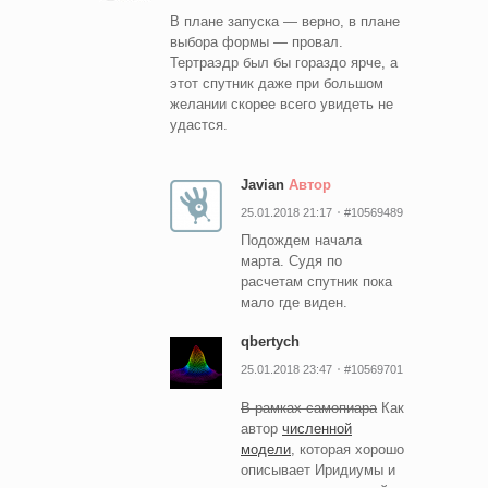
В плане запуска — верно, в плане
выбора формы — провал.
Тертраэдр был бы гораздо ярче, а
этот спутник даже при большом
желании скорее всего увидеть не
удастся.
Javian
Автор
25.01.2018 21:17
#10569489
Подождем начала
марта. Судя по
расчетам спутник пока
мало где виден.
qbertych
25.01.2018 23:47
#10569701
В рамках самопиара
Как
автор
численной
модели
, которая хорошо
описывает Иридиумы и