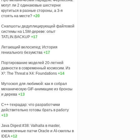
могут ли 2 одинаковые шестерни
крутиться в разные стороны, а 3-я
стоять на месте?
+20
Снапшоты дедуплицирующей файловой
системы на LSM-дереве: опыт
TATLIN.BACKUP
+17
Летающий велосипед: История
гениального безумства
+17
Портирование моделей 20-летней
давности в современный космосим. Из
X²: The Threat в X4: Foundations
+14
Мутоскоп для любимой: как я собрал
механическую GIF-анимацию из бронзы
и дерева
+13
C++-техрадар: что разработчики
действительно готовы брать в работу
+13
Java Digest #38: Valhalla в master,
ежемесячные патчи Oracle и AI-скиллы в
IDEA
+12