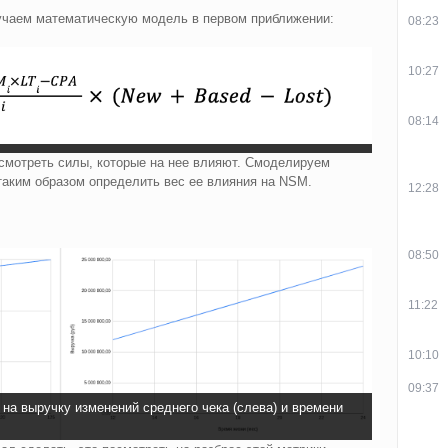
чаем математическую модель в первом приближении:
08:23
10:27
08:14
смотреть силы, которые на нее влияют. Смоделируем
 таким образом определить вес ее влияния на NSM.
12:28
08:50
11:22
10:10
09:37
на выручку изменений среднего чека (слева) и времени