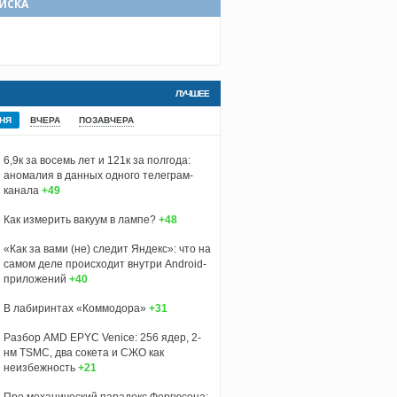
ИСКА
ЛУЧШЕЕ
НЯ
ВЧЕРА
ПОЗАВЧЕРА
6,9к за восемь лет и 121к за полгода:
аномалия в данных одного телеграм-
канала
+49
Как измерить вакуум в лампе?
+48
«Как за вами (не) следит Яндекс»: что на
самом деле происходит внутри Android-
приложений
+40
В лабиринтах «Коммодора»
+31
Разбор AMD EPYC Venice: 256 ядер, 2-
нм TSMC, два сокета и СЖО как
неизбежность
+21
Про механический парадокс Фергюсона: