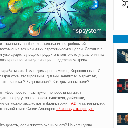
ют принципы на базе исследования потребностей,
достижения тех или иных стратегических целей. Сегодня я
ем уже существующего продукта в контексте управления на
оделирования и визуализации — «дерева метрик».
 зарабатывать 1 млн долларов в месяц. Хорошая цель. И
зработка, тестирование, дизайн, аналитик, маркетинг,
ать, капитан? Куда плывем? Как достигнем цели?
ет: «Все просто! Нам нужен непрерывный цикл
ить по кругу, раз за разом:
гипотеза, действие,
циклов можно рассмотреть фреймворки
HADI
или, например,
чательной книге Синди Альварес
«Как создать продукт
Что делать, если гипотез очень много? На чем нужно