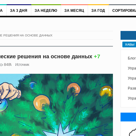
РА
ЗА 3 ДНЯ
ЗА НЕДЕЛЮ
ЗА МЕСЯЦ
ЗА ГОД
СОРТИРОВК
ИЕ РЕШЕНИЯ НА ОСНОВЕ ДАННЫХ
ХАБЫ
ческие решения на основе данных
+7
Блог
848
Источник
Упра
Упра
Разв
Упра