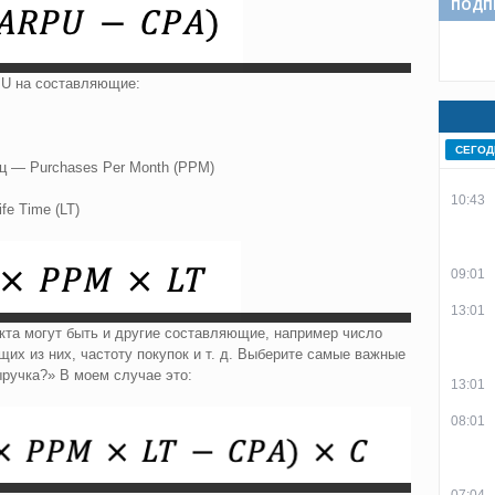
ПОДП
PU на составляющие:
СЕГОД
ц — Purchases Per Month (PPM)
10:43
fe Time (LT)
09:01
13:01
кта могут быть и другие составляющие, например число
щих из них, частоту покупок и т. д. Выберите самые важные
ыручка?» В моем случае это:
13:01
08:01
07:04