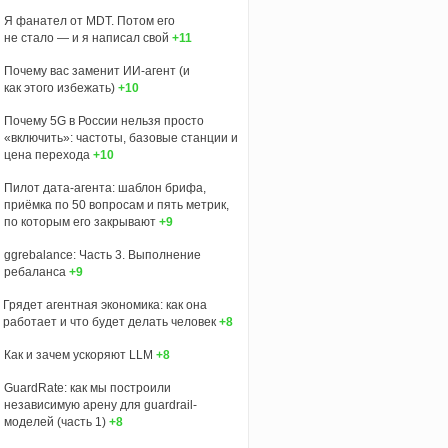
Я фанател от MDT. Потом его
не стало — и я написал свой
+11
Почему вас заменит ИИ‑агент (и
как этого избежать)
+10
Почему 5G в России нельзя просто
«включить»: частоты, базовые станции и
цена перехода
+10
Пилот дата-агента: шаблон брифа,
приёмка по 50 вопросам и пять метрик,
по которым его закрывают
+9
ggrebalance: Часть 3. Выполнение
ребаланса
+9
Грядет агентная экономика: как она
работает и что будет делать человек
+8
Как и зачем ускоряют LLM
+8
GuardRate: как мы построили
независимую арену для guardrail-
моделей (часть 1)
+8