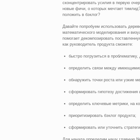
сконцентрировать усилия в первую очер
новые фичи, о которых мечтает тимлид?
положить в бэклог?
Давайте попробуем использовать дерево
математического моделирования и визу
помогает декомпозировать поставленну
как руководитель продукта сможете:
быстро погрузиться в проблематику, 
определить связи между имеющимис
обнаружить точки роста или узкие ме
сформировать гипотезу достижения 
определить ключевые метрики, на к
приоритизировать бэклог продукта;
сформировать или уточнить стратеги
Для начала определим нашу главную Nor