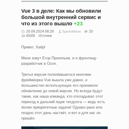
Vue 3 в деле: Как мы обновили
большой внутренний сервис и
что из этого вышло
+23
20.09.2024 08:28
20
EgorkaMeow
4500
Источник
Привет, Хабр!
Меня зовут Егор Прокопьев, и я фронтенд-
разработчик в Ozon.
Третья версия полюбившегося многими
фреймворка Vue вышла уже давно, и
большинство использующих его произвели
обновление до новой версии. Но всегда будут
такие, как наша команда, кто откладывал этот
переход в дальний ящик техдолга — ведь есть
более приоритетные задачи! Однако рано или
поздно этот день настаёт, и вот и для нас он
пришёл.