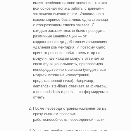
имеет особенно важное значение, так как
вся основная логика работы с данными
заключена именно в нём. Изначально в
нашем сервисе была лишь одна страница
с отображением списка заказов. С
каждым заказом можно было проводить
различные манипуляции — от
корректировки до добавления/изменения/
удаления комментария. И поэтому было
принято решение побить весь стор на
модули, где каждый модуль отвечал за
свою функциональность, прилагаемую
непосредственно к заказам (увидеть все
модули можно на иллюстрации,
представленной ниже). Например,
demands-lists-filters отвечает за фильтры,
а demands-lists-reports — за формируемые
отчёты.
После перевода страниц/компонентов мы
сразу сможем проверить
работоспособность переведённой части.
У нас нет необходимости переводить код,