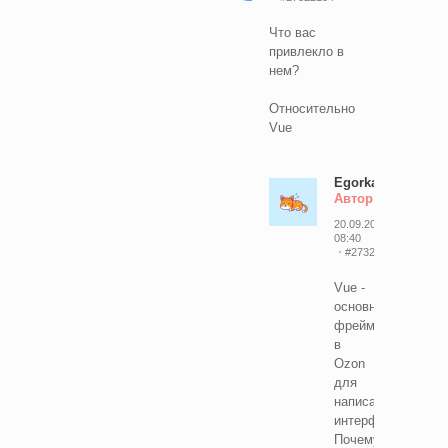
Что вас
привлекло в
нем?
Относительно
Vue
EgorkaMeow
Автор
20.09.2024
08:40
#27324846
Vue -
основной
фреймворк
в
Ozon
для
написания
интерфейсов.
Почему