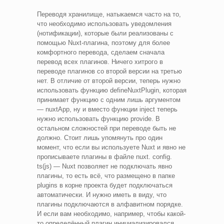
Переводя хранилище, натыкаемся часто на то,
что необходимо использовать уведомления
(нотификации), которые были реализованы с
помощью Nuxt-плагина, поэтому для более
комфортного перевода, сделаем сначала
перевод всех плагинов. Ничего хитрого в
переводе плагинов со второй версии на третью
нет. В отличие от второй версии, теперь нужно
использовать функцию defineNuxtPlugin, которая
принимает функцию с одним лишь аргументом
— nuxtApp, ну и вместо функции inject теперь
нужно использовать функцию provide. В
остальном сложностей при переводе быть не
должно. Стоит лишь упомянуть про один
момент, что если вы используете Nuxt и явно не
прописываете плагины в файле nuxt. config.
ts(js) — Nuxt позволяет не подключать явно
плагины, то есть всё, что размещено в папке
plugins в корне проекта будет подключаться
автоматически. И нужно иметь в виду, что
плагины подключаются в алфавитном порядке.
И если вам необходимо, например, чтобы какой-
то определённый плагин инициализировался