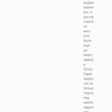
выбрали
именно
его, я
достоверно
ответить
не
могу
(это
было
ещё
до
моего
прихода
в
Ozon).
Cмею
предположить,
что он
больше
подходил
под
необходимые
задачи,
вот