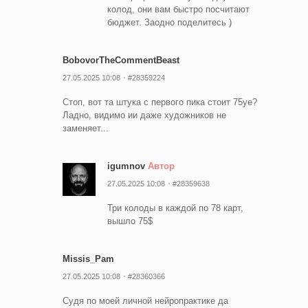
колод, они вам быстро посчитают
бюджет. Заодно поделитесь )
BobovorTheCommentBeast
27.05.2025 10:08
#28359224
Стоп, вот та штука с первого пика стоит 75уе?
Ладно, видимо ии даже художников не
заменяет...
igumnov
Автор
27.05.2025 10:08
#28359638
Три колоды в каждой по 78 карт,
вышло 75$
Missis_Pam
27.05.2025 10:08
#28360366
Судя по моей личной нейропрактике да