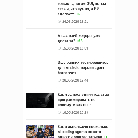
консоль, потом GUI, потом
скажи, что нужно, и ИИ
сделает?
+6
24.06.2026 18:21
А вас вайб-кодеры уже
достали?
+63
15.06.2026 16:53
Ищу ранних тестировщиков
для Android-версии agent
harnesses
26.05.2026 19:44
Как я за последний год стал
программировать по-
новому. А как вы?
16.05.2026 18:29
Как я использую несколько
AI coding agents вместо
одного дорогого тарифа
+1