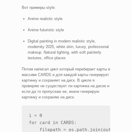
Вот примеры style:
Anime realistic style
Anime futuristic style
Digital painting in modern realistic style,
modernity 2025, white skin, luxury, professional
makeup. Natural lighting, with soft painterly
textures, office places
Потом написал цикл который перебирает карты в
массиве CARDS и для каждой карты генерирует
картинку и сохраняет на диск. В цикле я
проверяю не существует ли картинка на диске и
если да то пропускаю ее, иначе генерирую
картинку и сохраняю на диск.
i = 0

for card in CARDS:

    filepath = os.path.join(output_dir,