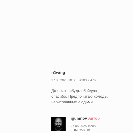
от
мультяшног
к
фотореалис
тем
они
у
них
лучше
срабатываю
ri1wing
27.05.2025 10:08
#28358476
Да я как-нибудь обойдусь,
спасибо. Предпочитаю колоды,
нарисованные людьми.
igumnov
Автор
27.05.2025 10:08
#28358518