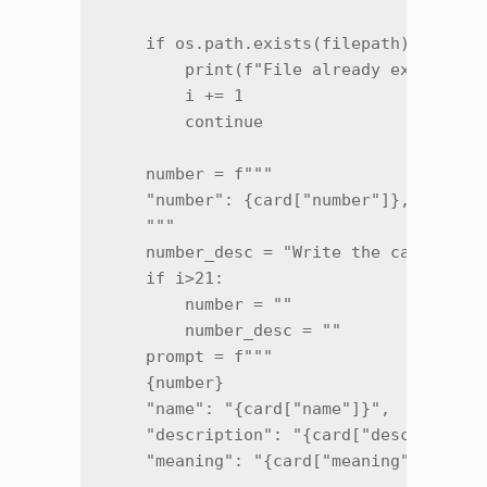
    if os.path.exists(filepath):

        print(f"File already exists: {f
        i += 1

        continue

    number = f"""

    "number": {card["number"]},

    """

    number_desc = "Write the card numbe
    if i>21:

        number = ""

        number_desc = ""

    prompt = f"""

    {number}

    "name": "{card["name"]}",

    "description": "{card["description"
    "meaning": "{card["meaning"]}"
