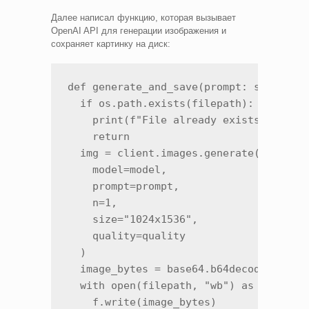
Далее написал функцию, которая вызывает
OpenAI API для генерации изображения и
сохраняет картинку на диск:
def generate_and_save(prompt: str, file
  if os.path.exists(filepath):

    print(f"File already exists: {filep
    return

  img = client.images.generate(

    model=model,

    prompt=prompt,

    n=1,

    size="1024x1536",

    quality=quality

  )

  image_bytes = base64.b64decode(img.da
  with open(filepath, "wb") as f:

    f.write(image_bytes)
