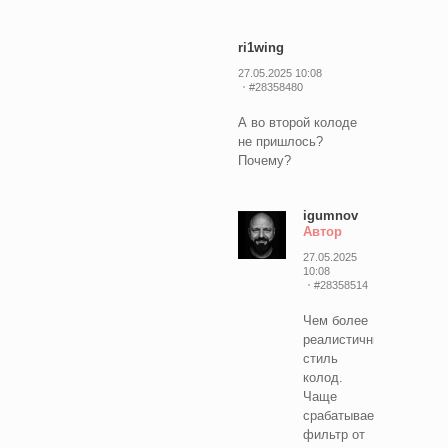
ri1wing
27.05.2025 10:08
#28358480
А во второй колоде
не пришлось?
Почему?
igumnov
Автор
27.05.2025
10:08
#28358514
Чем более
реалистичный
стиль
колод.
Чаще
срабатывает
фильтр от