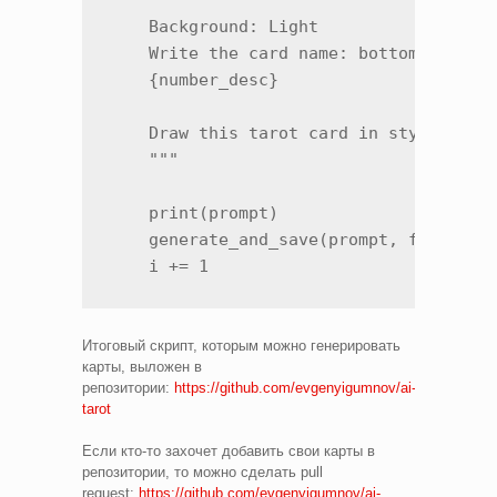
    Background: Light

    Write the card name: bottom center.
    {number_desc}

    Draw this tarot card in style: {sty
    """

    print(prompt)

    generate_and_save(prompt, filepath)
    i += 1
Итоговый скрипт, которым можно генерировать
карты, выложен в
репозитории:
https://github.com/evgenyigumnov/ai-
tarot
Если кто-то захочет добавить свои карты в
репозитории, то можно сделать pull
request:
https://github.com/evgenyigumnov/ai-