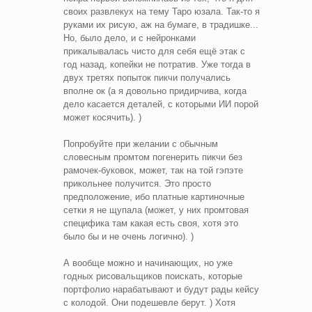
своих развлекух на тему Таро юзала. Так-то я
руками их рисую, аж на бумаге, в традишке...
Но, было дело, и с нейронками
прикалывалась чисто для себя ещё этак с
год назад, копейки не потратив. Уже тогда в
двух третях попыток пикчи получались
вполне ок (а я довольно придирчива, когда
дело касается деталей, с которыми ИИ порой
может косячить). )
Попробуйте при желании с обычным
словесным промтом погенерить пикчи без
рамочек-буковок, может, так на той гэпэте
прикольнее получится. Это просто
предположение, ибо платные картиночные
сетки я не щупала (может, у них промтовая
специфика там какая есть своя, хотя это
было бы и не очень логично). )
А вообще можно и начинающих, но уже
годных рисовальщиков поискать, которые
портфолио нарабатывают и будут рады кейсу
с колодой. Они подешевле берут. ) Хотя