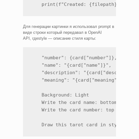
    print(f"Created: {filepath}")
Для генерации картинки я использовал prompt в
виде строки который передавал в OpenAI
API, гдеstyle — описание стиля карты:
    "number": {card["number"]},

    "name": "{card["name"]}",

    "description": "{card["description"
    "meaning": "{card["meaning"]}"

    Background: Light

    Write the card name: bottom center.
    Write the card number: top center o
    Draw this tarot card in style: {st