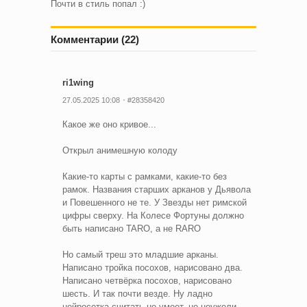
Почти в стиль попал :)
Комментарии (22)
ri1wing
27.05.2025 10:08
#28358420
Какое же оно кривое...
Открыл анимешную колоду
Какие-то карты с рамками, какие-то без
рамок. Названия старших арканов у Дьявола
и Повешенного не те. У Звезды нет римской
цифры сверху. На Колесе Фортуны должно
быть написано TARO, а не RARO
Но самый треш это младшие арканы.
Написано тройка посохов, нарисовано два.
Написано четвёрка посохов, нарисовано
шесть. И так почти везде. Ну ладно
нейросетка считать не умеет, но неужели