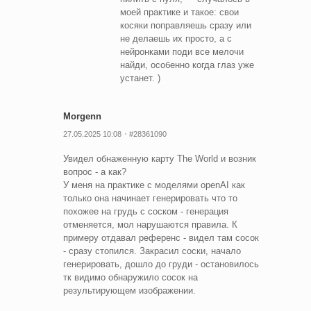
моей практике и такое: свои
косяки поправляешь сразу или
не делаешь их просто, а с
нейронками поди все мелочи
найди, особенно когда глаз уже
устанет. )
Morgenn
27.05.2025 10:08
#28361090
Увидел обнаженную карту The World и возник
вопрос - а как?
У меня на практике с моделями openAI как
только она начинает генерировать что то
похожее на грудь с соском - генерация
отменяется, мол нарушаются правила. К
примеру отдавал референс - видел там сосок
- сразу стопился. Закрасил соски, начало
генерировать, дошло до груди - остановилось
тк видимо обнаружило сосок на
результирующем изображении.