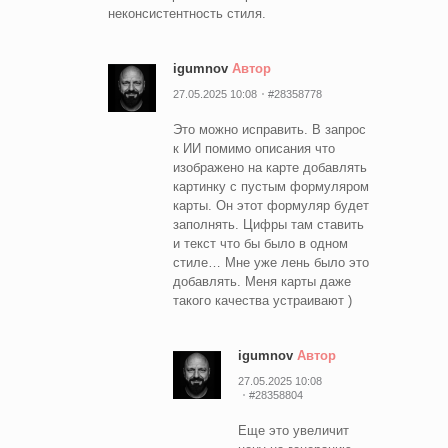
неконсистентность стиля.
igumnov
Автор
27.05.2025 10:08
#28358778
Это можно исправить. В запрос
к ИИ помимо описания что
изображено на карте добавлять
картинку с пустым формуляром
карты. Он этот формуляр будет
заполнять. Цифры там ставить
и текст что бы было в одном
стиле… Мне уже лень было это
добавлять. Меня карты даже
такого качества устраивают )
igumnov
Автор
27.05.2025 10:08
#28358804
Еще это увеличит