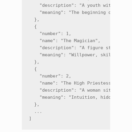
    "description": "A youth with a knap
    "meaning": "The beginning of a jour
  },

  {

    "number": 1,

    "name": "The Magician",

    "description": "A figure stands beh
    "meaning": "Willpower, skill, manif
  },

  {

    "number": 2,

    "name": "The High Priestess",

    "description": "A woman sits betwee
    "meaning": "Intuition, hidden knowl
  },

  ...

]