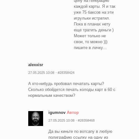
цену на генерацию
каждой карты. Я и так
уже 75 баксов на эти
игрульки истратил.
Пока в планах нету
еще тратить деньги )
Может только не
свои, то можно )))
пишите в личку…
alexxisr
27.05.2025 10:08
#28358424
А кто-нибудь пробовал печатать карты?
Сколько обойдется печать колоды карт в 60 с
нормальным качеством?
igumnov
Автор
27.05.2025 10:08
#28358468
Да вы киньте по вотсапу в любую
полиграфию ссылку на одну из