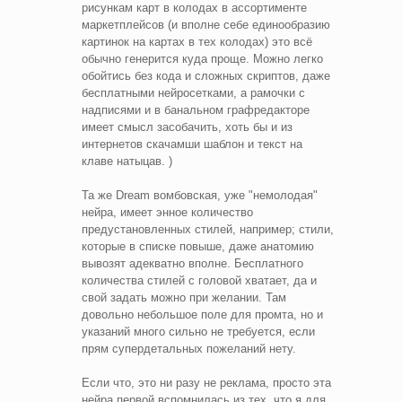
рисункам карт в колодах в ассортименте
маркетплейсов (и вполне себе единообразию
картинок на картах в тех колодах) это всё
обычно генерится куда проще. Можно легко
обойтись без кода и сложных скриптов, даже
бесплатными нейросетками, а рамочки с
надписями и в банальном графредакторе
имеет смысл засобачить, хоть бы и из
интернетов скачамши шаблон и текст на
клаве натыцав. )
Та же Dream вомбовская, уже "немолодая"
нейра, имеет энное количество
предустановленных стилей, например; стили,
которые в списке повыше, даже анатомию
вывозят адекватно вполне. Бесплатного
количества стилей с головой хватает, да и
свой задать можно при желании. Там
довольно небольшое поле для промта, но и
указаний много сильно не требуется, если
прям супердетальных пожеланий нету.
Если что, это ни разу не реклама, просто эта
нейра первой вспомнилась из тех, что я для