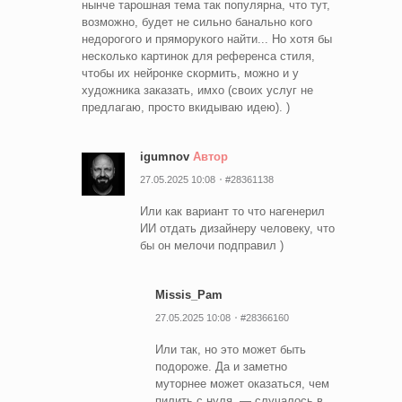
нынче тарошная тема так популярна, что тут,
возможно, будет не сильно банально кого
недорогого и пряморукого найти... Но хотя бы
несколько картинок для референса стиля,
чтобы их нейронке скормить, можно и у
художника заказать, имхо (своих услуг не
предлагаю, просто вкидываю идею). )
igumnov
Автор
27.05.2025 10:08
#28361138
Или как вариант то что нагенерил
ИИ отдать дизайнеру человеку, что
бы он мелочи подправил )
Missis_Pam
27.05.2025 10:08
#28366160
Или так, но это может быть
подороже. Да и заметно
муторнее может оказаться, чем
пилить с нуля, — случалось в