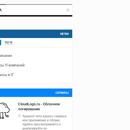
А
МЕТКИ
ТЕГИ
омпании
ы IT-компаний
нсы в IT
СЕРВИСЫ
CloudLogs.ru - Облачное
логирование
Храните логи вашего сервиса
или приложения в облаке.
Удобно просматривайте и
анализируйте их.