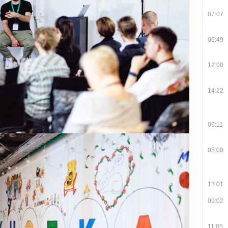
07:07
06:49
12:00
14:22
09:11
08:00
13:01
09:02
11:05