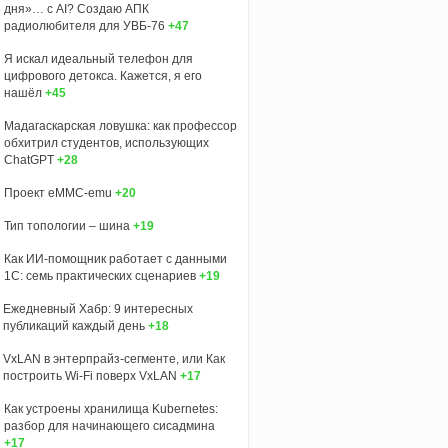
дня»… с AI? Создаю АПК
радиолюбителя для УВБ-76
+47
Я искал идеальный телефон для
цифрового детокса. Кажется, я его
нашёл
+45
Мадагаскарская ловушка: как профессор
обхитрил студентов, использующих
ChatGPT
+28
Проект eMMC-emu
+20
Тип топологии – шина
+19
Как ИИ-помощник работает с данными
1С: семь практических сценариев
+19
Ежедневный Хабр: 9 интересных
публикаций каждый день
+18
VxLAN в энтерпрайз-сегменте, или Как
построить Wi-Fi поверх VxLAN
+17
Как устроены хранилища Kubernetes:
разбор для начинающего сисадмина
+17