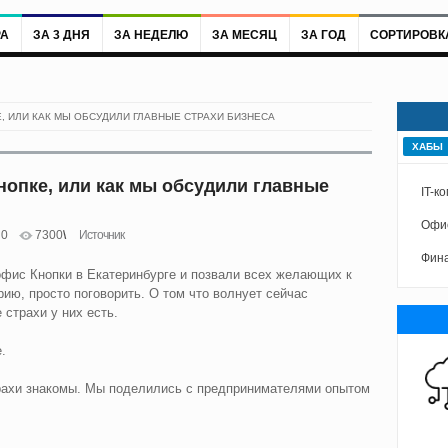
РА
ЗА 3 ДНЯ
ЗА НЕДЕЛЮ
ЗА МЕСЯЦ
ЗА ГОД
СОРТИРОВК
, ИЛИ КАК МЫ ОБСУДИЛИ ГЛАВНЫЕ СТРАХИ БИЗНЕСА
ХАБЫ
нопке, или как мы обсудили главные
IT-к
Офис
0
7300
Источник
Фина
фис Кнопки в Екатеринбурге и позвали всех желающих к
рию, просто поговорить. О том что волнует сейчас
 страхи у них есть.
.
страхи знакомы. Мы поделились с предпринимателями опытом