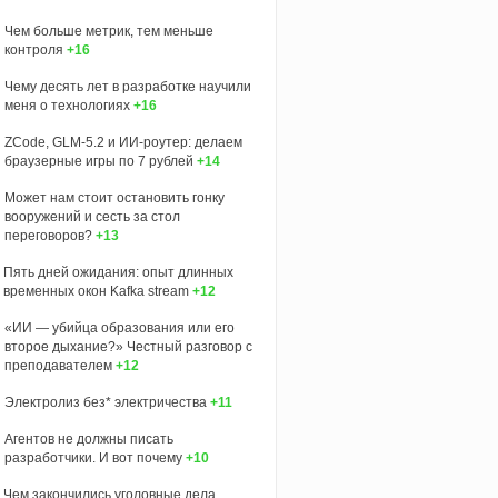
Чем больше метрик, тем меньше
контроля
+16
Чему десять лет в разработке научили
меня о технологиях
+16
ZCode, GLM-5.2 и ИИ-роутер: делаем
браузерные игры по 7 рублей
+14
Может нам стоит остановить гонку
вооружений и сесть за стол
переговоров?
+13
Пять дней ожидания: опыт длинных
временных окон Kafka stream
+12
«ИИ — убийца образования или его
второе дыхание?» Честный разговор с
преподавателем
+12
Электролиз без* электричества
+11
Агентов не должны писать
разработчики. И вот почему
+10
Чем закончились уголовные дела