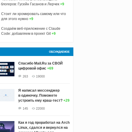
блогеров: Гусейн Гасанов и Лерчек
+9
Стоит ли хромировать самому или что
для этого нужно
+9
Создаём веб-приложение с Claude
Code: добавляем в проект Git
+9
ОБСУЖДАЕМОЕ
Спасибо Mail.Ru за СВОЙ
цифровой офис
+69
263
19000
Я написал мессенджер
в одиночку. Поможете
устроить ему краш‑тест?
+29
145
22000
Как я год проработал на Arch
Linux, сдался и вернулся на