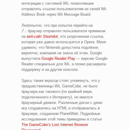
интеграции с системой Wii, позволявшие
отправлять ссылки пользователям из своей Wii
Address Book через Wii Message Board.
Любопытно, что при попытке перейти на
/.
браузер отправлял пользователя прямиком
на
веб-сайт Slashdot
; это укороченная ссылка,
которая уже давно используется в Opera. Меня
удивило, что Nintendo допустила подобное;
вероятно, компания не знала об этом. Google
выпустила
Google Reader Play
— версию Google
Reader специально для Wii, а позже расширила
поддержку и на другие консоли.
Здесь также вкратце стоит упомянуть, что у
предшественницы Wii, GameCube, не было
браузера как такового (по крайней мере,
подключенного к Интернету), но имелся
браузерный движок. Различные диски с демо
игр создавались на HTML и отображались в
браузере, созданном PlanetWeb. Подробные
исследования этой темы приведены в статье
The GameCube’s Lost Internet Browser