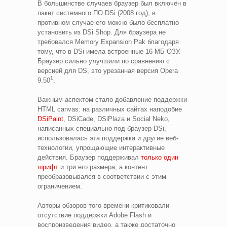
В большинстве случаев браузер был включён в
пакет системного ПО DSi (2008 год), в
противном случае его можно было бесплатно
установить из DSi Shop. Для браузера не
требовался Memory Expansion Pak благодаря
тому, что в DSi имела встроенные 16 МБ ОЗУ.
Браузер сильно улучшили по сравнению с
версией для DS, это урезанная версия Opera
1
9.50
.
Важным аспектом стало добавление поддержки
HTML canvas: на различных сайтах наподобие
DSiPaint
, DSiCade, DSiPlaza и Social Neko,
написанных специально под браузер DSi,
использовалась эта поддержка и другие веб-
технологии, упрощающие интерактивные
действия. Браузер поддерживал
только один
шрифт
и три его размера, а контент
преобразовывался в соответствии с этим
ограничением.
Авторы обзоров того времени критиковали
отсутствие поддержки Adobe Flash и
воспроизведения видео, а также достаточно