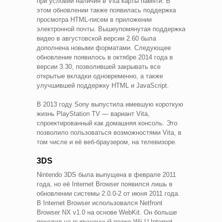
при условии наличия в Vita карты памяти. В
этом обновлении также появилась поддержка
просмотра HTML-писем в приложении
электронной почты. Вышеупомянутая поддержка
видео в августовской версии 2.60 была
дополнена новыми форматами. Следующее
обновление появилось в октябре 2014 года в
версии 3.30, позволившей закрывать все
открытые вкладки одновременно, а также
улучшившей поддержку HTML и JavaScript.
В 2013 году Sony выпустила имевшую короткую
жизнь PlayStation TV — вариант Vita,
спроектированный как домашняя консоль. Это
позволило пользоваться возможностями Vita, в
том числе и её веб-браузером, на телевизоре.
3DS
Nintendo 3DS была выпущена в феврале 2011
года, но её Internet Browser появился лишь в
обновлении системы 2.0.0-2 от июня 2011 года.
В Internet Browser использовался Netfront
Browser NX v1.0 на основе WebKit. Он больше
походил на выпущенный позже Wii U Internet