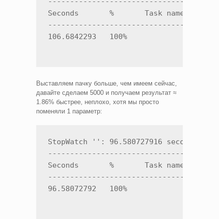
---------------------------------------
Seconds       %       Task name

---------------------------------------
106.6842293   100%   
Выставляем пачку больше, чем имеем сейчас,
давайте сделаем 5000 и получаем результат ≈
1.86% быстрее, неплохо, хотя мы просто
поменяли 1 параметр:
StopWatch '': 96.580727916 seconds

---------------------------------------
Seconds       %       Task name

---------------------------------------
96.58072792   100%    