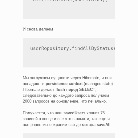
И снова делаем
userRepository.findAllByStatus(UserSta
Мы загружаем сущности через Hibernate, и они
попадают в
persistence context
(managed state).
Hibernate делает
flush перед SELECT
,
следовательно до каждого запроса получаем
2000 запросов на обновление, что печально.
Получается, что наш
savedUsers
хранит 75
записей в конце и все это в памяти, так еще и
все равно мы сохраним все до метода
saveAll
: