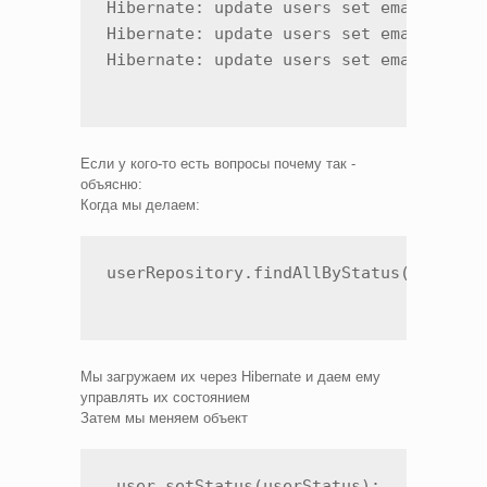
Hibernate: update users set email=?,is_
Hibernate: update users set email=?,is_
Hibernate: update users set email=?,is
Если у кого-то есть вопросы почему так -
объясню:
Когда мы делаем:
userRepository.findAllByStatus(UserSta
Мы загружаем их через Hibernate и даем ему
управлять их состоянием
Затем мы меняем объект
 user.setStatus(userStatus);