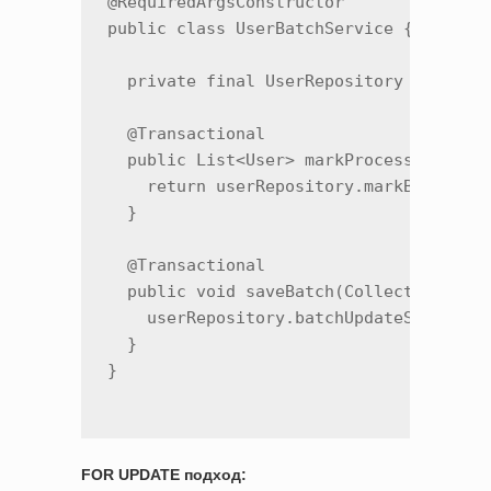
@RequiredArgsConstructor

public class UserBatchService {

  private final UserRepository userRepo
  @Transactional

  public List<User> markProcessing(Long
    return userRepository.markBatchAsPr
  }

  @Transactional

  public void saveBatch(Collection<Long
    userRepository.batchUpdateStatus(id
  }

}
FOR UPDATE подход: