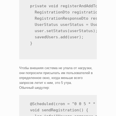
  private void registerAndAddToSaveList
    RegistrationDto registrationDto = u
    RegistrationResponseDto response = 
    UserStatus userStatus = UserStatus.
    user.setStatus(userStatus);

    savedUsers.add(user);

  }
Чтобы внешняя система не упала от нагрузки,
они попросили присылать им пользователей в
определенное окно, когда меньше всего
запросов летит к ним, это 5 утра.
Обычный шедулер:
  @Scheduled(cron = "0 0 5 * * *") // о
  void sendRegistration() {
