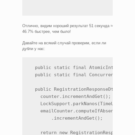
Отлично, видим хороший результат 51 секунда ≈
46.7% быстрее, чем было!
Давайте на всякий случай проверим, если ли
дубли у нас:
  public static final AtomicInteger cou
  public static final ConcurrentHashMap
  public RegistrationResponseDto regist
    counter.incrementAndGet();

    LockSupport.parkNanos(TimeUnit.MILL
    emailCounter.computeIfAbsent(dto.ge
        .incrementAndGet();

    return new RegistrationResponseDto(