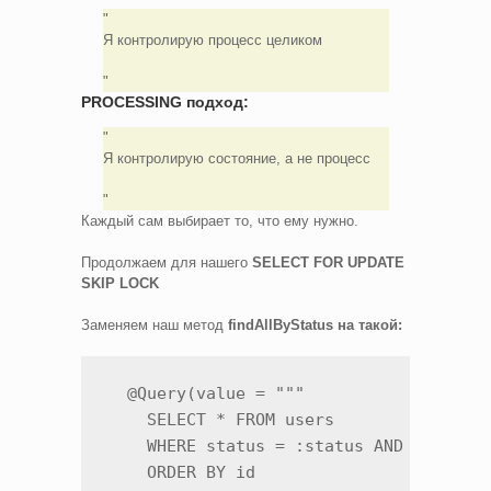
Я контролирую процесс целиком
PROCESSING подход:
Я контролирую состояние, а не процесс
Каждый сам выбирает то, что ему нужно.
Продолжаем для нашего
SELECT FOR UPDATE
SKIP LOCK
Заменяем наш метод
findAllByStatus на такой:
  @Query(value = """

    SELECT * FROM users 

    WHERE status = :status AND id > :la
    ORDER BY id 
