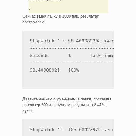
Сейчас имея пачку в
2000
наш результат
составляем:
StopWatch '': 98.409089208 seconds

---------------------------------------
Seconds       %       Task name

---------------------------------------
98.40908921   100%  
Давайте начнем с уменьшения пачки, поставим
например 500 и получаем результат ≈ 8.41%
хуже:
StopWatch '': 106.68422925 seconds
