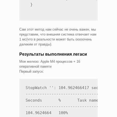
  }
Сам этот метод нам сейчас не очень важен, мы
представим, что внешняя система отвечает нам
1 мс(что в реальности может быть ооооочень
далеким от правды).
Результаты выполнения легаси
Мое железо: Apple M4 процессов + 16
оперативной памяти
Первый запуск:
StopWatch '': 104.962466417 seconds

---------------------------------------
Seconds       %       Task name

---------------------------------------
104.9624664   100%  