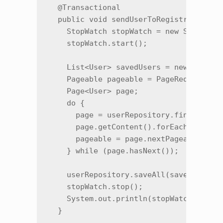
  @Transactional

  public void sendUserToRegistration() 
    StopWatch stopWatch = new StopWatch
    stopWatch.start();

    List<User> savedUsers = new ArrayLi
    Pageable pageable = PageRequest.of(
    Page<User> page;

    do {

      page = userRepository.findAllBySt
      page.getContent().forEach(user ->
      pageable = page.nextPageable();

    } while (page.hasNext());

    userRepository.saveAll(savedUsers);
    stopWatch.stop();

    System.out.println(stopWatch.pretty
  }
