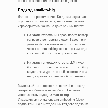
одно строковое поле в конфиге индекса.
Подход small-to-big
Дальше — про сам поиск. Когда мы ищем чанк
под запрос пользователя, нам нужны разные
характеристики чанка на двух разных шагах:
На этапе retrieval
мы сравниваем вектор
запроса с векторами в базе. Здесь чанк
должен быть маленьким и «острым» —
чтобы его embedding точно отражал один
конкретный смысл и не размывался.
На этапе генерации ответа
LLM нужен
большой связный кусок текста — чтобы у
модели был достаточный контекст и она
не достраивала ответ из общих знаний.
Маленький чанк хорош для retrieval и плох для
генерации; большой — наоборот. Решение:
использовать подход
Small-to-Big
.
Индексируем по маленьким embedding (deep-
подчанкам), но в метаданных каждого подчанка