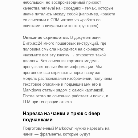
небольшой, но воспроизводимый прирост
качества retrieval на «соседних» темах, которые
иначе путались между собой (например, «работа
со списками в CRM чатах» vs «работа со
списками в визуальном контструкторе»).
Описание скриншотов.
В документации
Битрикс24 много пошаговых инструкций, где
половина смысла находится на скриншоте:
«нажмите вот эту кнопку → откроется такой
диалог». Без описания картинок модель
пропускает целые блоки информации. Мы
прогоняем все скриншоты через нашу же
модель распознавания изображений, получаем
текстовое описание и подмешиваем его в
Markdown статьи рядом с самой картинкой.
После этого по описанию работает и поиск, и
LLM при генерации ответа.
Нарезка на чанки и трюк с deep-
подчанками
Подготовленный Markdown нужно нарезать на
чанки — фрагменты, которые будут