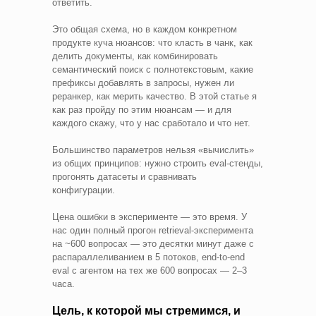
ответить.
Это общая схема, но в каждом конкретном
продукте куча нюансов: что класть в чанк, как
делить документы, как комбинировать
семантический поиск с полнотекстовым, какие
префиксы добавлять в запросы, нужен ли
реранкер, как мерить качество. В этой статье я
как раз пройду по этим нюансам — и для
каждого скажу, что у нас сработало и что нет.
Большинство параметров нельзя «вычислить»
из общих принципов: нужно строить eval-стенды,
прогонять датасеты и сравнивать
конфигурации.
Цена ошибки в эксперименте — это время. У
нас один полный прогон retrieval-эксперимента
на ~600 вопросах — это десятки минут даже с
распараллеливанием в 5 потоков, end-to-end
eval с агентом на тех же 600 вопросах — 2–3
часа.
Цель, к которой мы стремимся, и