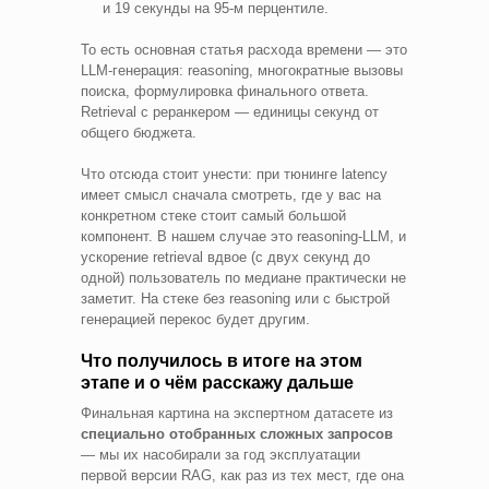
и 19 секунды на 95-м перцентиле.
То есть основная статья расхода времени — это
LLM-генерация: reasoning, многократные вызовы
поиска, формулировка финального ответа.
Retrieval с реранкером — единицы секунд от
общего бюджета.
Что отсюда стоит унести: при тюнинге latency
имеет смысл сначала смотреть, где у вас на
конкретном стеке стоит самый большой
компонент. В нашем случае это reasoning-LLM, и
ускорение retrieval вдвое (с двух секунд до
одной) пользователь по медиане практически не
заметит. На стеке без reasoning или с быстрой
генерацией перекос будет другим.
Что получилось в итоге на этом
этапе и о чём расскажу дальше
Финальная картина на экспертном датасете из
специально отобранных сложных запросов
— мы их насобирали за год эксплуатации
первой версии RAG, как раз из тех мест, где она