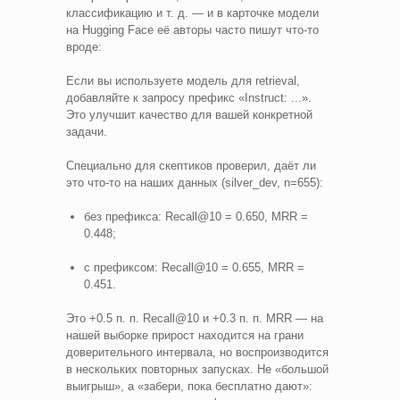
классификацию и т. д. — и в карточке модели
на Hugging Face её авторы часто пишут что-то
вроде:
Если вы используете модель для retrieval,
добавляйте к запросу префикс «Instruct: ...».
Это улучшит качество для вашей конкретной
задачи.
Специально для скептиков проверил, даёт ли
это что-то на наших данных (silver_dev, n=655):
без префикса: Recall@10 = 0.650, MRR =
0.448;
с префиксом: Recall@10 = 0.655, MRR =
0.451.
Это +0.5 п. п. Recall@10 и +0.3 п. п. MRR — на
нашей выборке прирост находится на грани
доверительного интервала, но воспроизводится
в нескольких повторных запусках. Не «большой
выигрыш», а «забери, пока бесплатно дают»: