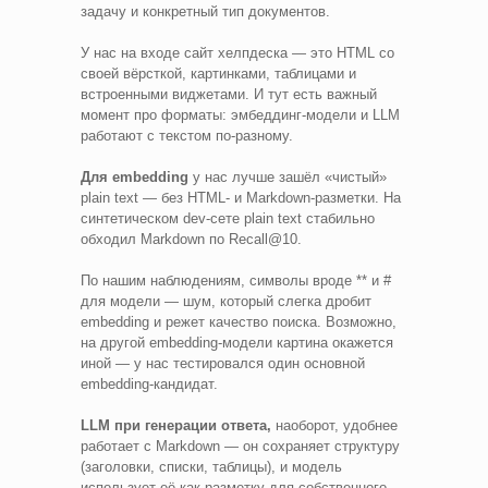
задачу и конкретный тип документов.
У нас на входе сайт хелпдеска — это HTML со
своей вёрсткой, картинками, таблицами и
встроенными виджетами. И тут есть важный
момент про форматы: эмбеддинг-модели и LLM
работают с текстом по-разному.
Для embedding
у нас лучше зашёл «чистый»
plain text — без HTML- и Markdown-разметки. На
синтетическом dev-сете plain text стабильно
обходил Markdown по Recall@10.
По нашим наблюдениям, символы вроде ** и #
для модели — шум, который слегка дробит
embedding и режет качество поиска. Возможно,
на другой embedding-модели картина окажется
иной — у нас тестировался один основной
embedding-кандидат.
LLM при генерации ответа,
наоборот, удобнее
работает с Markdown — он сохраняет структуру
(заголовки, списки, таблицы), и модель
использует её как разметку для собственного