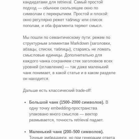
кандидатами для retrieval. Самый простой
подход — обычное скользящее окно по
символам с перекрытием. Простой и плохой:
окно регулярно режет таблицу или список
пополам, и оба фрагмента теряют смысл.
Мы пошли по семантическому пути: режем по
структурным элементам Markdown (заголовки,
абзацы, списки, таблицы), стараясь не ломать
смысловые единицы. Дополнительно для
каждого чанка сохраняем стек заголовков всех
уровней (оглавление) — так даже маленький
чанк понимает, в какой статье и в каком разделе
он находится.
Дальше есть классический trade-off:
Большой чанк (1500–2000 символов).
В
одну точку embedding-пространства
упаковано много смыслов — вектор
размывается, точность retrieval падает.
Маленький чанк (200–500 символов).
Точные эмбеддинги, но при генерации ответа