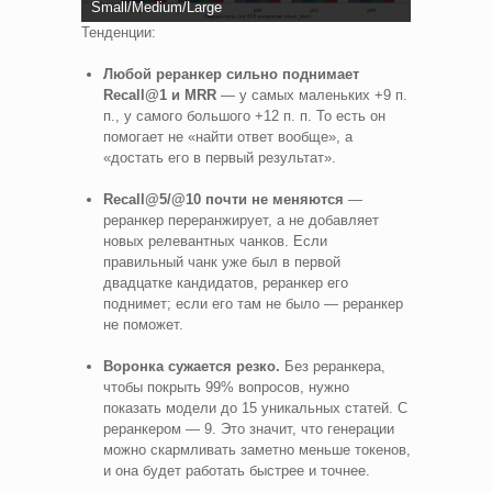
Small/Medium/Large
Тенденции:
Любой реранкер сильно поднимает
Recall@1 и MRR
— у самых маленьких +9 п.
п., у самого большого +12 п. п. То есть он
помогает не «найти ответ вообще», а
«достать его в первый результат».
Recall@5/@10 почти не меняются
—
реранкер переранжирует, а не добавляет
новых релевантных чанков. Если
правильный чанк уже был в первой
двадцатке кандидатов, реранкер его
поднимет; если его там не было — реранкер
не поможет.
Воронка сужается резко.
Без реранкера,
чтобы покрыть 99% вопросов, нужно
показать модели до 15 уникальных статей. С
реранкером — 9. Это значит, что генерации
можно скармливать заметно меньше токенов,
и она будет работать быстрее и точнее.