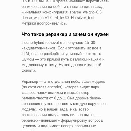
0.5 и 1.0; выше 1.0 sparse начинает перетягивать
ранжирование на себя, и качество едет назад.
Финальная конфигурация: sparse_weight=0.5,
dense_weight=1.0, rrf_k=60. На silver_test
метрики воспроизвелись.
Что такое реранкер и зачем он нужен
После hybrid retrieval мы получаем 15–30
кандидатов-чанков. Если отправить их все в
LLM, она не разберётся: длинный контекст с
шумом — это прямой путь к галлюцинациям и
медленному ответу. Нужен дополнительный
фильтр.
Реранкер — это отдельная небольшая модель
(по сути cross-encoder), которая видит пару
«запрос-чанк» целиком и выдаёт скор
релевантности от 0 до 1. Она дороже dense-
сравнения (нужно прогонять каждую пару через
модель), но в нашей задаче качество
ранжирования получалось сильно выше —
реранкер «понимает» формулировку вопроса
целиком и поднимает наверх правильные