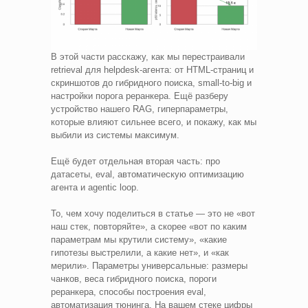
В этой части расскажу, как мы перестраивали
retrieval для helpdesk-агента: от HTML-страниц и
скриншотов до гибридного поиска, small-to-big и
настройки порога реранкера. Ещё разберу
устройство нашего RAG, гиперпараметры,
которые влияют сильнее всего, и покажу, как мы
выбили из системы максимум.
Ещё будет отдельная вторая часть: про
датасеты, eval, автоматическую оптимизацию
агента и agentic loop.
То, чем хочу поделиться в статье — это не «вот
наш стек, повторяйте», а скорее «вот по каким
параметрам мы крутили систему», «какие
гипотезы выстрелили, а какие нет», и «как
мерили». Параметры универсальные: размеры
чанков, веса гибридного поиска, пороги
реранкера, способы построения eval,
автоматизация тюнинга. На вашем стеке цифры