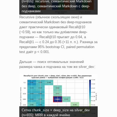
(n=655): recursive, семантический Markdown
без deep, семантический Markdown с deep-
подчанками
Recursive (обычное скользящее окно) и
семантический Markdown без deep-подчанков
дают практически одинаковый Recall@10
(~0.59), но как только мы добавляем deep-
подчанки — Recall@10 прыгает до 0.64, а
Recall@1 — с 0.24 до 0.35 (+11 п. п.). Разница за
пределами 95% bootstrap CI, paired permutation
test даёт p < 0.001.
Дальше — поиск оптимальных значений
размера чанка и подчанка на том же silver_dev:
Сетка chunk_size × deep_size на silver_dev
(n=655): MRR в каждой ячейке