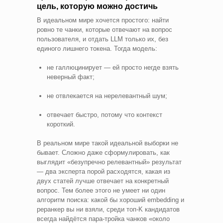
цель, которую можно достичь
В идеальном мире хочется простого: найти
ровно те чанки, которые отвечают на вопрос
пользователя, и отдать LLM только их, без
единого лишнего токена. Тогда модель:
не галлюцинирует — ей просто негде взять
неверный факт;
не отвлекается на нерелевантный шум;
отвечает быстро, потому что контекст
короткий.
В реальном мире такой идеальной выборки не
бывает. Сложно даже сформулировать, как
выглядит «безупречно релевантный» результат
— два эксперта порой расходятся, какая из
двух статей лучше отвечает на конкретный
вопрос. Тем более этого не умеет ни один
алгоритм поиска: какой бы хороший embedding и
реранкер вы ни взяли, среди топ-K кандидатов
всегда найдётся пара-тройка чанков «около