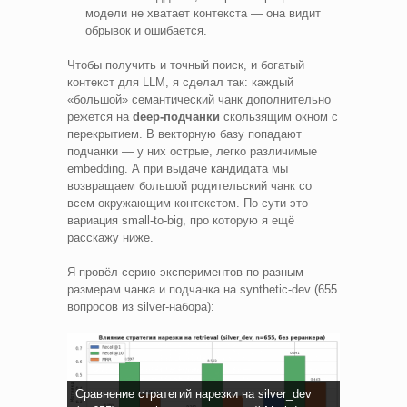
модели не хватает контекста — она видит
обрывок и ошибается.
Чтобы получить и точный поиск, и богатый
контекст для LLM, я сделал так: каждый
«большой» семантический чанк дополнительно
режется на
deep-подчанки
скользящим окном с
перекрытием. В векторную базу попадают
подчанки — у них острые, легко различимые
embedding. А при выдаче кандидата мы
возвращаем большой родительский чанк со
всем окружающим контекстом. По сути это
вариация small-to-big, про которую я ещё
расскажу ниже.
Я провёл серию экспериментов по разным
размерам чанка и подчанка на synthetic-dev (655
вопросов из silver-набора):
Сравнение стратегий нарезки на silver_dev