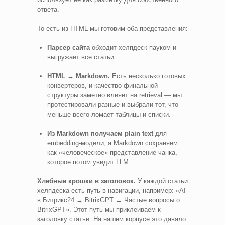
ответа.
То есть из HTML мы готовим оба представления:
Парсер сайта
обходит хелпдеск пауком и
выгружает все статьи.
HTML → Markdown.
Есть несколько готовых
конвертеров, и качество финальной
структуры заметно влияет на retrieval — мы
протестировали разные и выбрали тот, что
меньше всего ломает таблицы и списки.
Из Markdown получаем plain text
для
embedding-модели, а Markdown сохраняем
как «человеческое» представление чанка,
которое потом увидит LLM.
Хлебные крошки в заголовок.
У каждой статьи
хелпдеска есть путь в навигации, например: «AI
в Битрикс24 → BitrixGPT → Частые вопросы о
BitrixGPT». Этот путь мы приклеиваем к
заголовку статьи. На нашем корпусе это давало