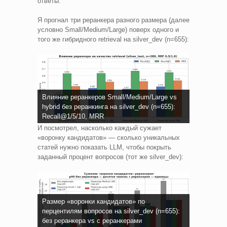
ответы.
Я прогнал три реранкера разного размера (далее
условно Small/Medium/Large) поверх одного и
того же гибридного retrieval на silver_dev (n=655):
Влияние реранкеров Small/Medium/Large vs
hybrid без реранкинга на silver_dev (n=655):
Recall@1/5/10, MRR
И посмотрел, насколько каждый сужает
«воронку кандидатов» — сколько уникальных
статей нужно показать LLM, чтобы покрыть
заданный процент вопросов (тот же silver_dev):
Размер «воронки кандидатов» по
перцентилям вопросов на silver_dev (n=655):
без реранкера vs с реранкерами