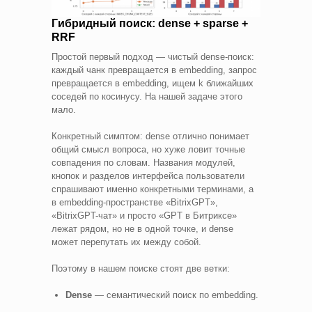
Гибридный поиск: dense + sparse +
RRF
Простой первый подход — чистый dense-поиск:
каждый чанк превращается в embedding, запрос
превращается в embedding, ищем k ближайших
соседей по косинусу. На нашей задаче этого
мало.
Конкретный симптом: dense отлично понимает
общий смысл вопроса, но хуже ловит точные
совпадения по словам. Названия модулей,
кнопок и разделов интерфейса пользователи
спрашивают именно конкретными терминами, а
в embedding-пространстве «BitrixGPT»,
«BitrixGPT-чат» и просто «GPT в Битриксе»
лежат рядом, но не в одной точке, и dense
может перепутать их между собой.
Поэтому в нашем поиске стоят две ветки:
Dense
— семантический поиск по embedding.