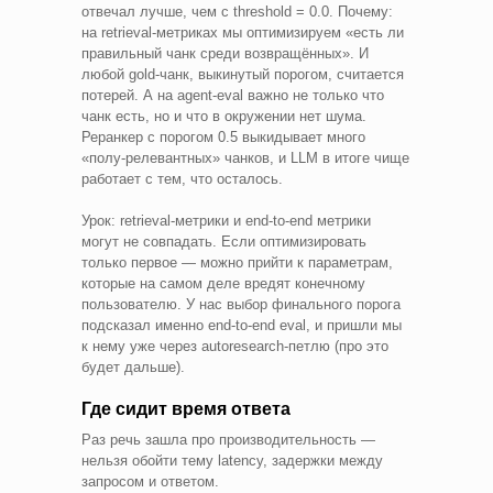
отвечал лучше, чем с threshold = 0.0. Почему:
на retrieval-метриках мы оптимизируем «есть ли
правильный чанк среди возвращённых». И
любой gold-чанк, выкинутый порогом, считается
потерей. А на agent-eval важно не только что
чанк есть, но и что в окружении нет шума.
Реранкер с порогом 0.5 выкидывает много
«полу-релевантных» чанков, и LLM в итоге чище
работает с тем, что осталось.
Урок: retrieval-метрики и end-to-end метрики
могут не совпадать. Если оптимизировать
только первое — можно прийти к параметрам,
которые на самом деле вредят конечному
пользователю. У нас выбор финального порога
подсказал именно end-to-end eval, и пришли мы
к нему уже через autoresearch-петлю (про это
будет дальше).
Где сидит время ответа
Раз речь зашла про производительность —
нельзя обойти тему latency, задержки между
запросом и ответом.