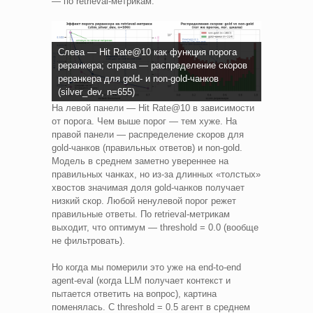
— по retrieval-метрикам:
Слева — Hit Rate@10 как функция порога
реранкера; справа — распределение скоров
реранкера для gold- и non-gold-чанков
(silver_dev, n=655)
На левой панели — Hit Rate@10 в зависимости
от порога. Чем выше порог — тем хуже. На
правой панели — распределение скоров для
gold-чанков (правильных ответов) и non-gold.
Модель в среднем заметно увереннее на
правильных чанках, но из-за длинных «толстых»
хвостов значимая доля gold-чанков получает
низкий скор. Любой ненулевой порог режет
правильные ответы. По retrieval-метрикам
выходит, что оптимум — threshold = 0.0 (вообще
не фильтровать).
Но когда мы померили это уже на end-to-end
agent-eval (когда LLM получает контекст и
пытается ответить на вопрос), картина
поменялась. С threshold = 0.5 агент в среднем