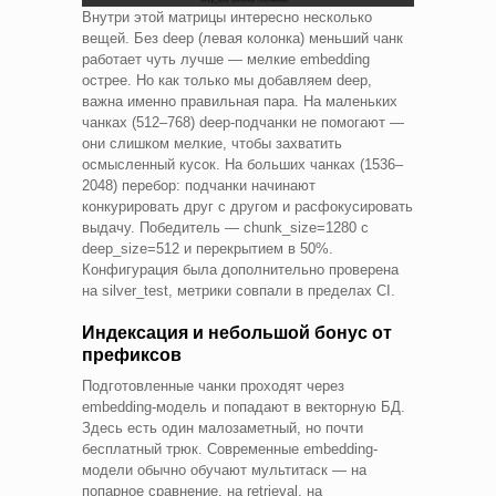
Внутри этой матрицы интересно несколько
вещей. Без deep (левая колонка) меньший чанк
работает чуть лучше — мелкие embedding
острее. Но как только мы добавляем deep,
важна именно правильная пара. На маленьких
чанках (512–768) deep-подчанки не помогают —
они слишком мелкие, чтобы захватить
осмысленный кусок. На больших чанках (1536–
2048) перебор: подчанки начинают
конкурировать друг с другом и расфокусировать
выдачу. Победитель — chunk_size=1280 с
deep_size=512 и перекрытием в 50%.
Конфигурация была дополнительно проверена
на silver_test, метрики совпали в пределах CI.
Индексация и небольшой бонус от
префиксов
Подготовленные чанки проходят через
embedding-модель и попадают в векторную БД.
Здесь есть один малозаметный, но почти
бесплатный трюк. Современные embedding-
модели обычно обучают мультитаск — на
попарное сравнение, на retrieval, на