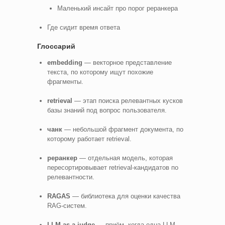
Маленький инсайт про порог реранкера
Где сидит время ответа
Глоссарий
embedding
— векторное представление
текста, по которому ищут похожие
фрагменты.
retrieval
— этап поиска релевантных кусков
базы знаний под вопрос пользователя.
чанк
— небольшой фрагмент документа, по
которому работает retrieval.
реранкер
— отдельная модель, которая
пересортировывает retrieval-кандидатов по
релевантности.
RAGAS
— библиотека для оценки качества
RAG-систем.
LLM as a judge
— приём, когда одна LLM