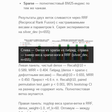
Sparse
— полнотекстовый BM25-индекс по
тем же чанкам.
Результаты двух веток сливаются через RRF
(Reciprocal Rank Fusion) с настраиваемыми
весами и параметром k. Серия экспериментов
на silver_dev (n=655):
Слева — Dense vs sparse vs гибрид; справа
— sweep веса sparse-ноги в RRF (silver_dev,
n=655)
Левая панель: чистый dense — Recall@10 =
0.589, MRR = 0.404. Гибрид (dense + sparse с
дефолтными весами) — Recall@10 = 0.655, MRR
= 0.450. Прирост +6.6 п. п. Recall@10, paired
permutation test даёт p < 0.001, 95% bootstrap CI
на разницу не содержит ноль. Полнотекстовая
ветка окупается.
Правая панель: подбор веса sparse-ветки в RRF,
dense_weight=1.0, rrf_k=60. Оптимум — между