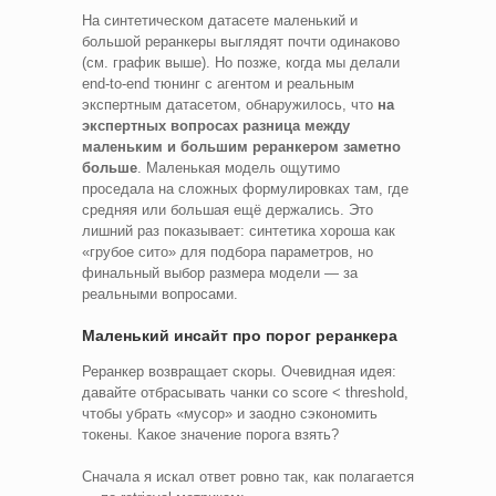
На синтетическом датасете маленький и
большой реранкеры выглядят почти одинаково
(см. график выше). Но позже, когда мы делали
end-to-end тюнинг с агентом и реальным
экспертным датасетом, обнаружилось, что
на
экспертных вопросах разница между
маленьким и большим реранкером заметно
больше
. Маленькая модель ощутимо
проседала на сложных формулировках там, где
средняя или большая ещё держались. Это
лишний раз показывает: синтетика хороша как
«грубое сито» для подбора параметров, но
финальный выбор размера модели — за
реальными вопросами.
Маленький инсайт про порог реранкера
Реранкер возвращает скоры. Очевидная идея:
давайте отбрасывать чанки со score < threshold,
чтобы убрать «мусор» и заодно сэкономить
токены. Какое значение порога взять?
Сначала я искал ответ ровно так, как полагается