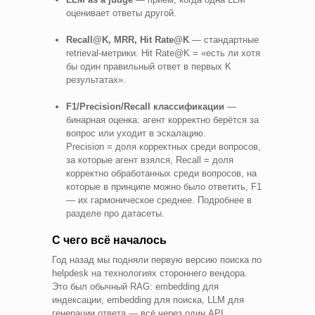
оценивает ответы другой.
Recall@K, MRR, Hit Rate@K
— стандартные
retrieval-метрики. Hit Rate@K = «есть ли хотя
бы один правильный ответ в первых K
результатах».
F1/Precision/Recall классификации
—
бинарная оценка: агент корректно берётся за
вопрос или уходит в эскалацию.
Precision = доля корректных среди вопросов,
за которые агент взялся, Recall = доля
корректно обработанных среди вопросов, на
которые в принципе можно было ответить, F1
— их гармоническое среднее. Подробнее в
разделе про датасеты.
С чего всё началось
Год назад мы подняли первую версию поиска по
helpdesk на технологиях стороннего вендора.
Это был обычный RAG: embedding для
индексации, embedding для поиска, LLM для
генерации ответа — всё через один API.