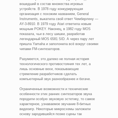
вошедший в состав множества игровых
устройств. В 1978 году конкурирующая
организация с похожим названием, General
Instruments, выкатила свой ответ Чемберлену —
AY-3-8910. В 1979 году Atari ответила новым
мощным POKEY. Наконец, в 1982 году MOS
показала, чьи в лесу шишки, разработав
легендарный MOS 6581 SID. А через пару лет
пришла Yamaha и заполонила всё вокруг своими
чипами FM-синтезаторов.
Разумеется, это далеко не полная история
технологического противостояния тех лет, а
лишь основные вехи, показывающие
стремление разработчиков сделать
компьютерный звук разнообразнее и богаче.
Ограниченные возможности и технические
особенности этих ранних синтезаторов звука
породили особую звуковую эстетику, то самое
характерное, узнаваемое звучание 8-битных
видеоигр. Некоторые микросхемы заложили
основу зародившейся позже сцены так