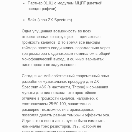
Партнёр 01.01 с модулем МЦПГ (цветной
псевдографики).
Байт (клон ZX Spectrum).
Одна упущенная возможность во всех
отечественных конструкциях — одинаковая
громкость каналов. В то время все выходы
таймера просто соединялись параллельно через
три резистора с одинаковым номиналом в общий
монофонический выход, и об иных вариантах
никто просто не задумывался.
Сегодня же мой собственный современный опыт
разработки музыкальных процедур для ZX
Spectrum 48K (в частности, Tritone) и сочинения
музыки для них показал, что простейшее
отличие в громкости каналов, например, с
соотношением 25:50:100, значительно
расширяет возможности в аранжировке,
позволяя делать разные тембры и эффекты эха.
И для этого всего лишь нужно было изменить
номиналы трёх резисторов. Увы, история не
терпит сослагательного наклонения.