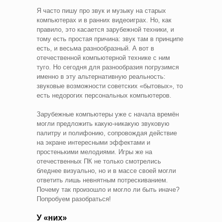
Я часто пишу про звук и музыку на старых
компьютерах и в ранних видеоиграх. Но, как
правило, это касается зарубежной техники, и
тому есть простая причина: звук там в принципе
есть, и весьма разнообразный. А вот в
отечественной компьютерной технике с ним
туго. Но сегодня для разнообразия погрузимся
именно в эту альтернативную реальность:
звуковые возможности советских «бытовых», то
есть недорогих персональных компьютеров.
Зарубежные компьютеры уже с начала времён
могли предложить какую-никакую звуковую
палитру и полифонию, сопровождая действие
на экране интересными эффектами и
простенькими мелодиями. Игры же на
отечественных ПК не только смотрелись
бледнее визуально, но и в массе своей могли
ответить лишь невнятным потрескиванием.
Почему так произошло и могло ли быть иначе?
Попробуем разобраться!
У «них»