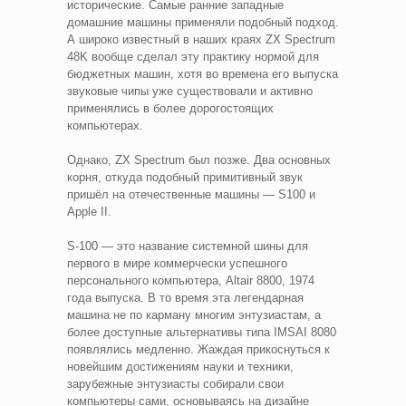
исторические. Самые ранние западные
домашние машины применяли подобный подход.
А широко известный в наших краях ZX Spectrum
48K вообще сделал эту практику нормой для
бюджетных машин, хотя во времена его выпуска
звуковые чипы уже существовали и активно
применялись в более дорогостоящих
компьютерах.
Однако, ZX Spectrum был позже. Два основных
корня, откуда подобный примитивный звук
пришёл на отечественные машины — S100 и
Apple II.
S-100 — это название системной шины для
первого в мире коммерчески успешного
персонального компьютера, Altair 8800, 1974
года выпуска. В то время эта легендарная
машина не по карману многим энтузиастам, а
более доступные альтернативы типа IMSAI 8080
появлялись медленно. Жаждая прикоснуться к
новейшим достижениям науки и техники,
зарубежные энтузиасты собирали свои
компьютеры сами, основываясь на дизайне