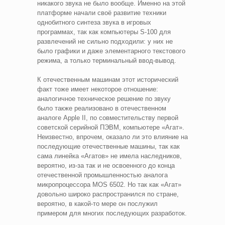
никакого звука не было вообще. Именно на этой
платформе начали своё развитие техники
однобитного синтеза звука в игровых
программах, так как компьютеры S-100 для
развлечений не сильно подходили: у них не
было графики и даже элементарного текстового
режима, а только терминальный ввод-вывод.
К отечественным машинам этот исторический
факт тоже имеет некоторое отношение:
аналогичное техническое решение по звуку
было также реализовано в отечественном
аналоге Apple II, по совместительству первой
советской серийной ПЭВМ, компьютере «Агат».
Неизвестно, впрочем, оказало ли это влияние на
последующие отечественные машины, так как
сама линейка «Агатов» не имела наследников,
вероятно, из-за так и не освоенного до конца
отечественной промышленностью аналога
микропроцессора MOS 6502. Но так как «Агат»
довольно широко распространился по стране,
вероятно, в какой-то мере он послужил
примером для многих последующих разработок.