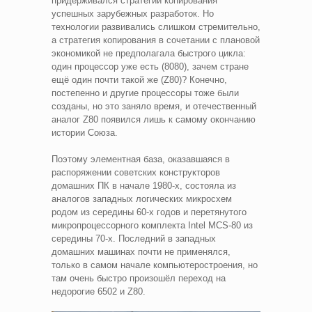
придерживался стратегии копирования
успешных зарубежных разработок. Но
технологии развивались слишком стремительно,
а стратегия копирования в сочетании с плановой
экономикой не предполагала быстрого цикла:
один процессор уже есть (8080), зачем стране
ещё один почти такой же (Z80)? Конечно,
постепенно и другие процессоры тоже были
созданы, но это заняло время, и отечественный
аналог Z80 появился лишь к самому окончанию
истории Союза.
Поэтому элементная база, оказавшаяся в
распоряжении советских конструкторов
домашних ПК в начале 1980-х, состояла из
аналогов западных логических микросхем
родом из середины 60-х годов и перетянутого
микропроцессорного комплекта Intel MCS-80 из
середины 70-х. Последний в западных
домашних машинах почти не применялся,
только в самом начале компьютеростроения, но
там очень быстро произошёл переход на
недорогие 6502 и Z80.