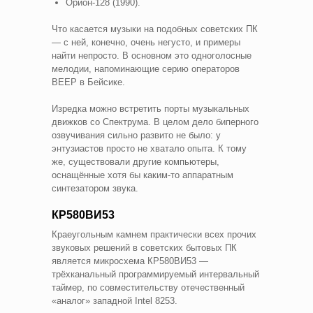
Орион-128 (1990).
Что касается музыки на подобных советских ПК
— с ней, конечно, очень негусто, и примеры
найти непросто. В основном это одноголосные
мелодии, напоминающие серию операторов
BEEP в Бейсике.
Изредка можно встретить порты музыкальных
движков со Спектрума. В целом дело биперного
озвучивания сильно развито не было: у
энтузиастов просто не хватало опыта. К тому
же, существовали другие компьютеры,
оснащённые хотя бы каким-то аппаратным
синтезатором звука.
КР580ВИ53
Краеугольным камнем практически всех прочих
звуковых решений в советских бытовых ПК
является микросхема КР580ВИ53 —
трёхканальный программируемый интервальный
таймер, по совместительству отечественный
«аналог» западной Intel 8253.