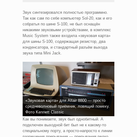
Звук синтезировался полностью программно.
Так как сам по себе компьютер Sol-20, как и его
собратья по шине S-100, не был оснащён
никакими звуковыми устройствами, в комплекс
Music System также входила «звуковая карта»
для шины S-100, содержащая резистор, два
конденсатора, и стандартный разъём выхода
звука типа Mini Jack.
«Звуковая карта» для Altair 8800 — просто
средневолновый приёмник, ловящий помеху.
Фото Kennett Classic
Как вы понимаете, звук был однобитный. А
подключен выходной бит был не к какому-то
специальному порту, а просто-напросто к линии
разрешения прерывания — прерывания редко