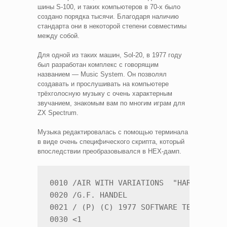
шины S-100, и таких компьютеров в 70-х было
создано порядка тысячи. Благодаря наличию
стандарта они в некоторой степени совместимы
между собой.
Для одной из таких машин, Sol-20, в 1977 году
был разработан комплекс с говорящим
названием — Music System. Он позволял
создавать и прослушивать на компьютере
трёхголосную музыку с очень характерным
звучанием, знакомым вам по многим играм для
ZX Spectrum.
Музыка редактировалась с помощью терминала
в виде очень специфического скрипта, который
впоследствии преобразовывался в HEX-дамп.
0010 /AIR WITH VARIATIONS  "HARMONIOUS 
0020 /G.F. HANDEL

0021 / (P) (C) 1977 SOFTWARE TECHNOLOGY
0030 <1
