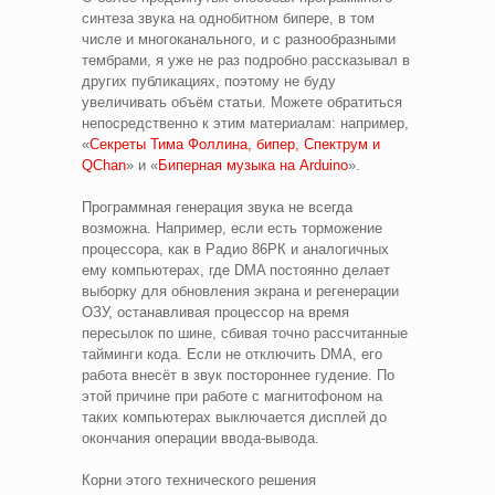
синтеза звука на однобитном бипере, в том
числе и многоканального, и с разнообразными
тембрами, я уже не раз подробно рассказывал в
других публикациях, поэтому не буду
увеличивать объём статьи. Можете обратиться
непосредственно к этим материалам: например,
«
Секреты Тима Фоллина, бипер, Спектрум и
QChan
» и «
Биперная музыка на Arduino
».
Программная генерация звука не всегда
возможна. Например, если есть торможение
процессора, как в Радио 86РК и аналогичных
ему компьютерах, где DMA постоянно делает
выборку для обновления экрана и регенерации
ОЗУ, останавливая процессор на время
пересылок по шине, сбивая точно рассчитанные
тайминги кода. Если не отключить DMA, его
работа внесёт в звук постороннее гудение. По
этой причине при работе с магнитофоном на
таких компьютерах выключается дисплей до
окончания операции ввода-вывода.
Корни этого технического решения