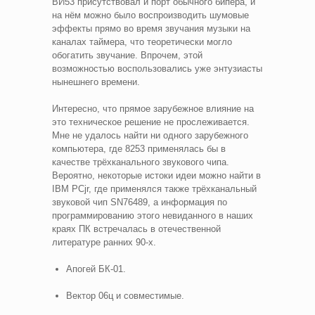
ВИ53 присутствовал и порт обычного бипера, и
на нём можно было воспроизводить шумовые
эффекты прямо во время звучания музыки на
каналах таймера, что теоретически могло
обогатить звучание. Впрочем, этой
возможностью воспользовались уже энтузиасты
нынешнего времени.
Интересно, что прямое зарубежное влияние на
это техническое решение не прослеживается.
Мне не удалось найти ни одного зарубежного
компьютера, где 8253 применялась бы в
качестве трёхканального звукового чипа.
Вероятно, некоторые истоки идеи можно найти в
IBM PCjr, где применялся также трёхканальный
звуковой чип SN76489, а информация по
программированию этого невиданного в наших
краях ПК встречалась в отечественной
литературе ранних 90-х.
Апогей БК-01.
Вектор 06ц и совместимые.