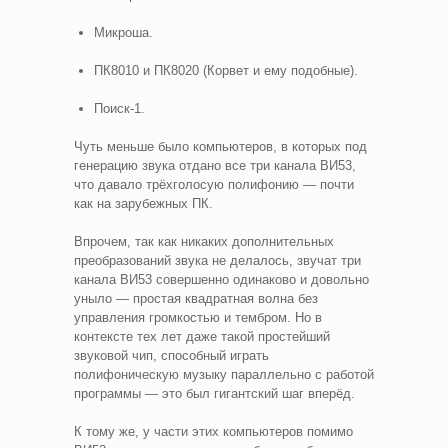
Микроша.
ПК8010 и ПК8020 (Корвет и ему подобные).
Поиск-1.
Чуть меньше было компьютеров, в которых под
генерацию звука отдано все три канала ВИ53,
что давало трёхголосую полифонию — почти
как на зарубежных ПК.
Впрочем, так как никаких дополнительных
преобразований звука не делалось, звучат три
канала ВИ53 совершенно одинаково и довольно
уныло — простая квадратная волна без
управления громкостью и тембром. Но в
контексте тех лет даже такой простейший
звуковой чип, способный играть
полифоническую музыку параллельно с работой
программы — это был гигантский шаг вперёд.
К тому же, у части этих компьютеров помимо