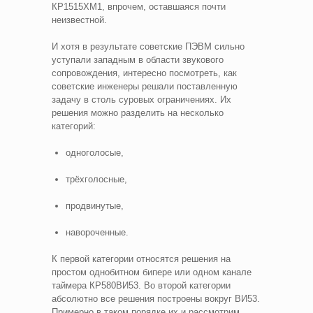
КР1515ХМ1, впрочем, оставшаяся почти
неизвестной.
И хотя в результате советские ПЭВМ сильно
уступали западным в области звукового
сопровождения, интересно посмотреть, как
советские инженеры решали поставленную
задачу в столь суровых ограничениях. Их
решения можно разделить на несколько
категорий:
одноголосые,
трёхголосные,
продвинутые,
навороченные.
К первой категории относятся решения на
простом однобитном бипере или одном канале
таймера КР580ВИ53. Во второй категории
абсолютно все решения построены вокруг ВИ53.
Примерно в таком порядке их и рассмотрим