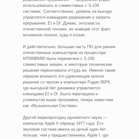
использовались в совместимых с S-100
системах. Соответственно, уровень на выходе
управлялся командами разрешения и запрета
прерывания, EI и DI. Думаю, энтузиасты
отечественной техники, не знавшие этот факт,
мгновенно поняли, куда я клоню.
И действительно, большая часть ПО для ранних
отечественных компьютеров на процессоре
КР580ВМ80 была перенесена с S-100
совместимых машин, и некоторые технические
решения перекочевали оттуда же. Именно таким
образом возникло это удивляющее многих
решение со звуком в компьютере Радио 86РК,
где выходной бит динамика управляется
командами EI и DI. Была перетащена и
упомянутая выше программа, теперь известная
как «Музыкальная Система».
Другой первопроходец однобитного звука —
компьютер Apple II образца 1977 года. Его
звуковая система имела на целый один бит
больше, чем у предшественника, Apple I, где