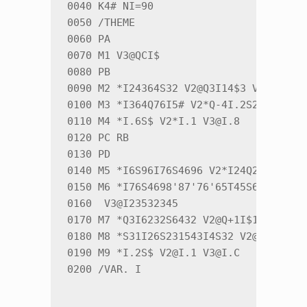
0040 K4# NI=90

0050 /THEME

0060 PA

0070 M1 V3@QCI$

0080 PB

0090 M2 *I24364S32 V2@Q3I14$3 V3@Q5I68Q
0100 M3 *I364Q76I5# V2*Q-4I.2S2I.1S1Q0 
0110 M4 *I.6S$ V2*I.1 V3@I.8

0120 PC RB

0130 PD

0140 M5 *I6S96I76S4696 V2*I24Q2I$-1 V3@
0150 M6 *I76S4698'87'76'65T45S6 V2@I+21
0160  V3@I23532345

0170 M7 *Q3I6232S6432 V2@Q+1I$101$1 V3@
0180 M8 *S31I26S231543I4S32 V2@I01$121*
0190 M9 *I.2S$ V2@I.1 V3@I.C
