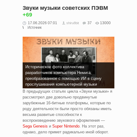
Звуки музыки советских ПЭВМ
+69
17.06.2026 07:01
37
13000
shiru8bit
Источник
Историческое фото коллектива
разработчиков компьютера Немига,
преобразованное с помощью ИИ в сцену
прослушивания компьютерной музыки
В предыдущих статьях цикла «Звуки музыки» я
рассмотрел две довольно продвинутые
зарубежные 16-битные платформы, которые по
роду деятельности были просто обязаны иметь
весьма развитые способности к
воспроизведению звукового оформления —
Sega Genesis
и
Super Nintendo
. На этот раз,
однако, дело примет радикально иной оборот.