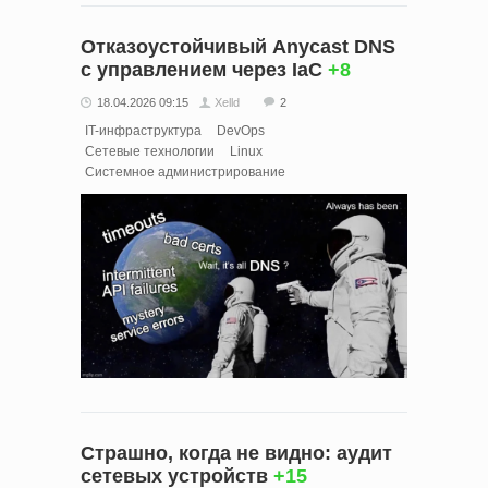
Отказоустойчивый Anycast DNS
с управлением через IaC
+8
18.04.2026 09:15
Xelld
2
IT-инфраструктура
DevOps
Сетевые технологии
Linux
Системное администрирование
Страшно, когда не видно: аудит
сетевых устройств
+15