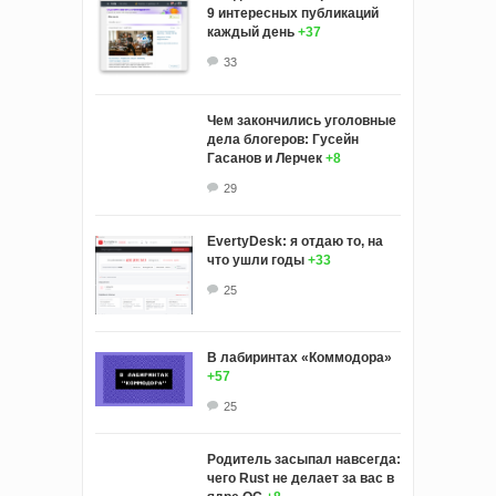
9 интересных публикаций
каждый день
+37
33
Чем закончились уголовные
дела блогеров: Гусейн
Гасанов и Лерчек
+8
29
EvertyDesk: я отдаю то, на
что ушли годы
+33
25
В лабиринтах «Коммодора»
+57
25
Родитель засыпал навсегда:
чего Rust не делает за вас в