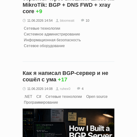
MikroTik: BGP + DNS FWD + xray
core
+9
11.06.2026 14:54
bloomeatt
10
Сетевые технологии
Системное администрирование
Информационная безопасность
Сетевое оборудование
Как я написал BGP-сервер и не
сошёл с ума
+17
11.06.2026 14:08
ruhex0
4
.NET
C#
Сетевые технологии
Open source
Программирование