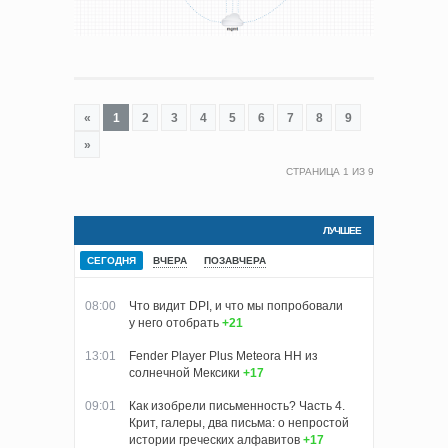
«
1
2
3
4
5
6
7
8
9
»
СТРАНИЦА
1
ИЗ
9
ЛУЧШЕЕ
СЕГОДНЯ
ВЧЕРА
ПОЗАВЧЕРА
08:00
Что видит DPI, и что мы попробовали
у него отобрать
+21
13:01
Fender Player Plus Meteora HH из
солнечной Мексики
+17
09:01
Как изобрели письменность? Часть 4.
Крит, галеры, два письма: о непростой
истории греческих алфавитов
+17