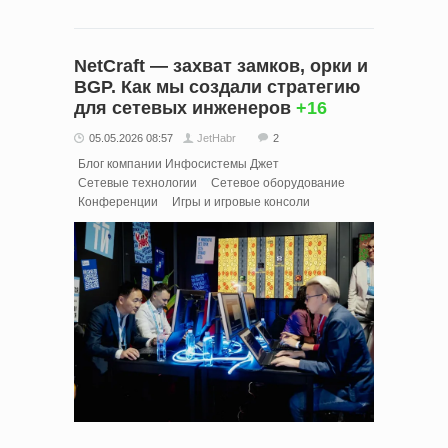
NetCraft — захват замков, орки и
BGP. Как мы создали стратегию
для сетевых инженеров
+16
05.05.2026 08:57
JetHabr
2
Блог компании Инфосистемы Джет
Сетевые технологии
Сетевое оборудование
Конференции
Игры и игровые консоли