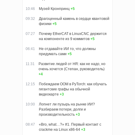
10:46
Музей Кронпринц
+5
09:32
Драгоценный камень в сердце квантовой
физики
+5
07:27
Почему EtherCAT в LinuxCNC держится
на компоненте из 9 коммитов
+5
06:41
Не отдавайте ИИ то, что должны
придумать сами
+5
11:31
Развитие людей от HR: как не надо, но
очень хочется (Степан, руководитель)
+4
12:15
Побеждаем OOM в PyTorch: как обучать
гигантские графы на обычной
видеокарте
+3
10:00
Лопнет ли пузырь на рынке ИИ?
Разбираем потери, долги и
производительность
+3
08:47
«Bro, what…?» #1. Первый контакт с
crackme на Linux x86-64
+3