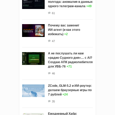
полгода: аномалия в данных
одного телеграм-канала
+49
61
Почему вас заменит
ИИ‑агент (и как этого
избежать)
+2
47
А не послушать ли нам
«радио Судного дня»… с AI?
Создаю АПК радиолюбителя
для УВБ-76
+71
46
ZCode, GLM-5.2 и ИИ-роутер:
делаем браузерные игры по
7 рублей
+24
35
Ежедневный Хабр: