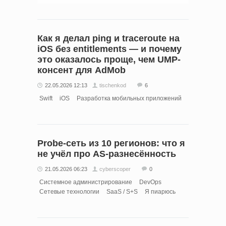
Как я делал ping и traceroute на
iOS без entitlements — и почему
это оказалось проще, чем UMP-
консент для AdMob
22.05.2026 12:13
tischenkod
6
Swift
iOS
Разработка мобильных приложений
Probe-сеть из 10 регионов: что я
не учёл про AS-разнесённость
21.05.2026 06:23
cyberscoper
0
Системное администрирование
DevOps
Сетевые технологии
SaaS / S+S
Я пиарюсь