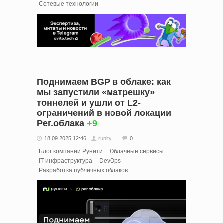
Сетевые технологии
Поднимаем BGP в облаке: как
мы запустили «матрешку»
тоннелей и ушли от L2-
ограничений в новой локации
Рег.облака
+9
18.09.2025 12:46
runity
0
Блог компании Рунити
Облачные сервисы
IT-инфраструктура
DevOps
Разработка публичных облаков