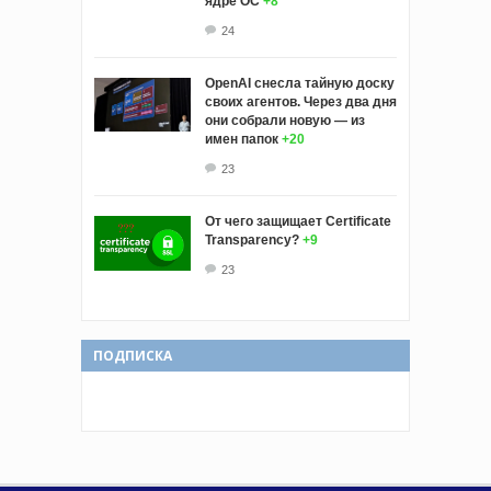
ядре ОС
+8
24
OpenAI снесла тайную доску
своих агентов. Через два дня
они собрали новую — из
имен папок
+20
23
От чего защищает Certificate
Transparency?
+9
23
ПОДПИСКА