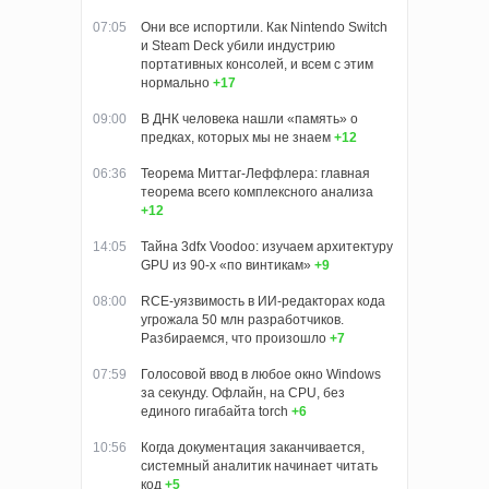
07:05
Они все испортили. Как Nintendo Switch
и Steam Deck убили индустрию
портативных консолей, и всем с этим
нормально
+17
09:00
В ДНК человека нашли «память» о
предках, которых мы не знаем
+12
06:36
Теорема Миттаг-Леффлера: главная
теорема всего комплексного анализа
+12
14:05
Тайна 3dfx Voodoo: изучаем архитектуру
GPU из 90-х «по винтикам»
+9
08:00
RCE-уязвимость в ИИ-редакторах кода
угрожала 50 млн разработчиков.
Разбираемся, что произошло
+7
07:59
Голосовой ввод в любое окно Windows
за секунду. Офлайн, на CPU, без
единого гигабайта torch
+6
10:56
Когда документация заканчивается,
системный аналитик начинает читать
код
+5