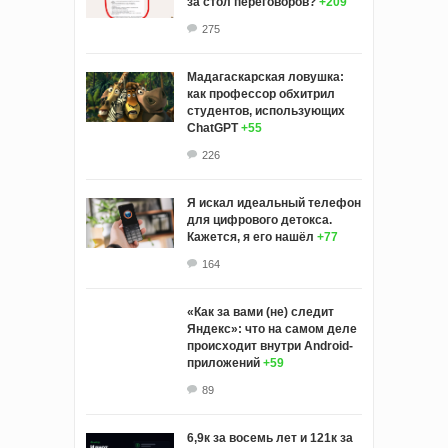
за стол переговоров?
+209
275
Мадагаскарская ловушка:
как профессор обхитрил
студентов, использующих
ChatGPT
+55
226
Я искал идеальный телефон
для цифрового детокса.
Кажется, я его нашёл
+77
164
«Как за вами (не) следит
Яндекс»: что на самом деле
происходит внутри Android-
приложений
+59
89
6,9к за восемь лет и 121к за