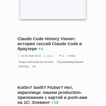
Claude Code History Viewer:
история сессий Claude Code в
браузере
+4
10.08.2026 05:15
opium
0
6400
Искусственный интеллект
Программирование
DevOps
nix
Kotlin? Swift? Flutter? Нет,
кириллица: пишем production-
приложение с картой и push-ами
на 1С: Элемент
+16