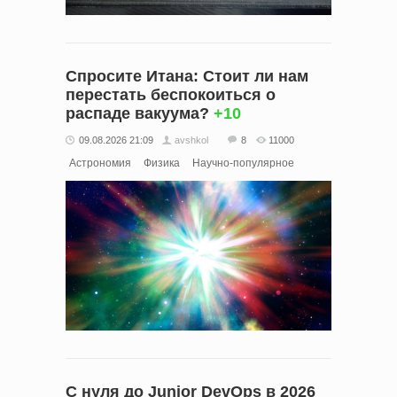
Спросите Итана: Стоит ли нам
перестать беспокоиться о
распаде вакуума?
+10
09.08.2026 21:09
avshkol
8
11000
Астрономия
Физика
Научно-популярное
С нуля до Junior DevOps в 2026