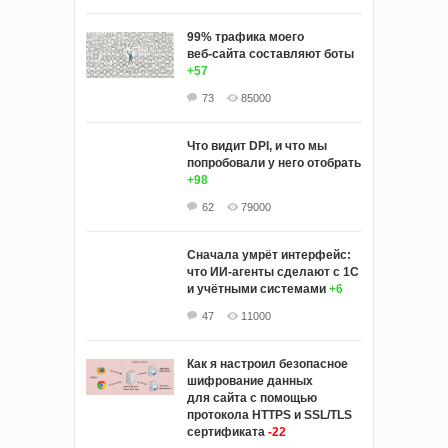
99% трафика моего
веб‑сайта составляют боты
+57
73
85000
Что видит DPI, и что мы
попробовали у него отобрать
+98
62
79000
Сначала умрёт интерфейс:
что ИИ-агенты сделают с 1С
и учётными системами
+6
47
11000
Как я настроил безопасное
шифрование данных
для сайта с помощью
протокола HTTPS и SSL/TLS
сертификата
-22