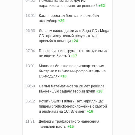
04:02
Помешательство вокруг ИИ
парализовало принятие решений
+32
13:01
Как я перестал бояться и полюбил
ассемблер
+29
06:53
Делаем видео-диски для Sega CD / Mega
CD: промежуточный результаты и
просьба о помощи
+24
07:04
Rust прячет инструменты там, где вы их
не ищете. Часть 3
+17
13:01
Монолит больше не приговор: строим
быстрые и гибкие микрофронтенды на
ES-модулях
+16
09:50
Семья математиков за 20 лет решила
важнейшую задачу теории групп
+16
05:12
Kotlin? Swift? Flutter? Нет, кириллица:
пишем production-приложение с картой
и push-ами на 1С: Элемент
+16
11:31
Дефекты трафаретного нанесения
паяльной пасты
+15