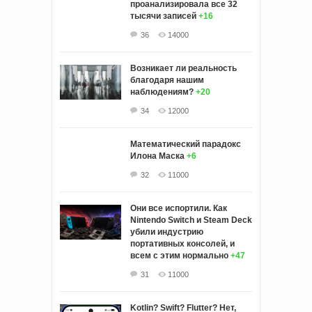
проанализировала все 32
тысячи записей
+16
36
14000
Возникает ли реальность
благодаря нашим
наблюдениям?
+20
34
12000
Математический парадокс
Илона Маска
+6
32
11000
Они все испортили. Как
Nintendo Switch и Steam Deck
убили индустрию
портативных консолей, и
всем с этим нормально
+47
31
11000
Kotlin? Swift? Flutter? Нет,