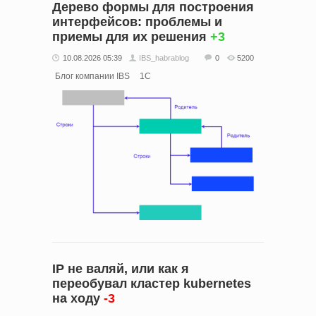
Дерево формы для построения
интерфейсов: проблемы и
приемы для их решения
+3
10.08.2026 05:39
IBS_habrablog
0
5200
Блог компании IBS
1С
IP не валяй, или как я
переобувал кластер kubernetes
на ходу
-3