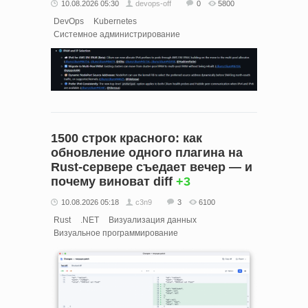
10.08.2026 05:30
devops-off
0
5800
DevOps
Kubernetes
Системное администрирование
1500 строк красного: как
обновление одного плагина на
Rust-сервере съедает вечер — и
почему виноват diff
+3
10.08.2026 05:18
c3n9
3
6100
Rust
.NET
Визуализация данных
Визуальное программирование