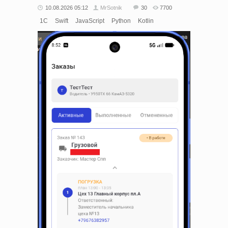
10.08.2026 05:12
MrSotnik
30
7700
1С
Swift
JavaScript
Python
Kotlin