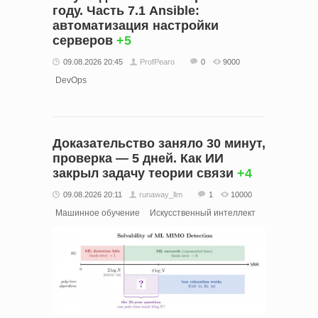
году. Часть 7.1 Ansible:
автоматизация настройки
серверов
+5
09.08.2026 20:45
ProfPearo
0
9000
DevOps
Доказательство заняло 30 минут,
проверка — 5 дней. Как ИИ
закрыл задачу теории связи
+4
09.08.2026 20:11
runaway_llm
1
10000
Машинное обучение
Искусственный интеллект