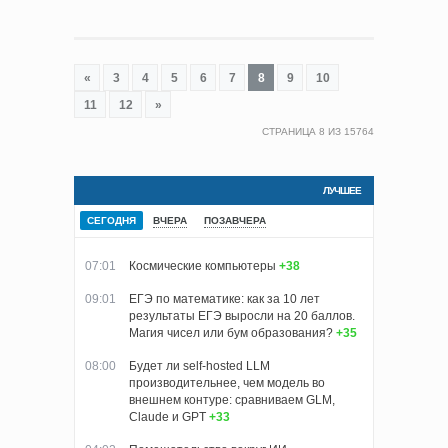
«
3
4
5
6
7
8
9
10
11
12
»
СТРАНИЦА
8
ИЗ
15764
ЛУЧШЕЕ
СЕГОДНЯ
ВЧЕРА
ПОЗАВЧЕРА
07:01
Космические компьютеры
+38
09:01
ЕГЭ по математике: как за 10 лет
результаты ЕГЭ выросли на 20 баллов.
Магия чисел или бум образования?
+35
08:00
Будет ли self-hosted LLM
производительнее, чем модель во
внешнем контуре: сравниваем GLM,
Claude и GPT
+33