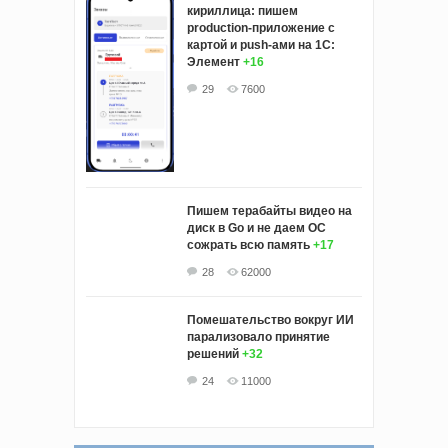
кириллица: пишем
production-приложение с
картой и push-ами на 1С:
Элемент
+16
29
7600
Пишем терабайты видео на
диск в Go и не даем ОС
сожрать всю память
+17
28
62000
Помешательство вокруг ИИ
парализовало принятие
решений
+32
24
11000