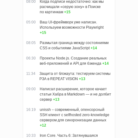
08:00
Когда подписи недостаточно: как мы
расчищали «серую зону» в Поиске
по картинкам
+15
05:00
Ваш UI-фреймворк уже написан.
Используем возможности Playwright
+15
08:05
Размытая граница между состояниями
CSS и событиями JavaScript
+14
06:30
Проекты Node.js. Создание реальных
веб-приложений и API для бэкенда
+14
11:34
Защита от блэкаута: тестируем системы
РЗА в REPEAT VISION
+13
09:00
Написал расширение, которое качает
статьи Хабра в Markdown — и не долбит
сервер
+13
16:19
unissh – современный, опенсорсный
SSH клиент с selfhosted zero-knowledge
сервером для синхронизации данных
+12
10:33
Iron Core. Часть 6: Затянувшаяся