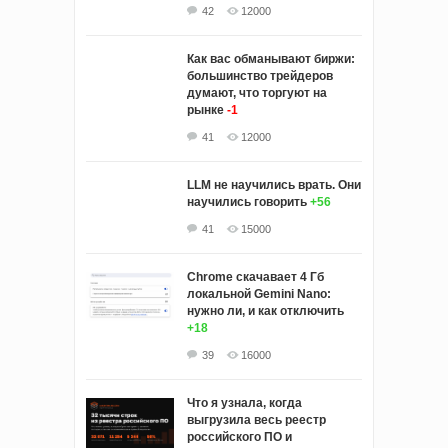
42
12000
Как вас обманывают биржи:
большинство трейдеров
думают, что торгуют на
рынке
-1
41
12000
LLM не научились врать. Они
научились говорить
+56
41
15000
Chrome скачавает 4 Гб
локальной Gemini Nano:
нужно ли, и как отключить
+18
39
16000
Что я узнала, когда
выгрузила весь реестр
российского ПО и