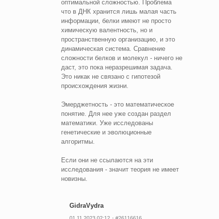
оптимальной сложностью. Проблема
что в ДНК хранится лишь малая часть
информации, белки имеют не просто
химическую валентность, но и
пространственную организацию, и это
динамическая система. Сравнение
сложности белков и молекул - ничего не
даст, это пока неразрешимая задача.
Это никак не связано с гипотезой
происхождения жизни.
Эмерджетность - это математическое
понятие. Для нее уже создан раздел
математики. Уже исследованы
генетические и эволюционные
алгоритмы.
Если они не ссылаются на эти
исследования - значит теория не имеет
новизны.
GidraVydra
01.11.2023 02:12
#26116616