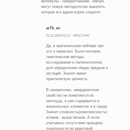
молекулы - наикратчайший. Завтра
могут новую методологию выкатить,
которая его вдвое-втрое сократит.
arTk_ev
01.11.2023 02:12
#26117440
Да, в оригинальном пейпере про
это и написано. Были похожие
генетические методы
исследования в палеонтологии,
для определения общих предков и
мутаций. Значит имеет
практическую ценность.
В синергетике, эмерджентное
свойство не появляется из
ниоткуда, а уже содержится в
изначальных элементах и в среде.
Значит сложность(комплексность)
атомов - выше белков. А если
учитывать отсутствие принципа
локальности по квантовой