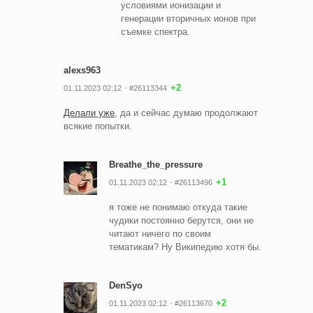
условиями ионизации и
генерации вторичных ионов при
съемке спектра.
alexs963
+2
01.11.2023 02:12
#26113344
Делали уже
, да и сейчас думаю продолжают
всякие попытки.
Breathe_the_pressure
+1
01.11.2023 02:12
#26113496
я тоже не понимаю откуда такие
чудики постоянно берутся, они не
читают ничего по своим
тематикам? Ну Википедию хотя бы.
DenSyo
+2
01.11.2023 02:12
#26113670