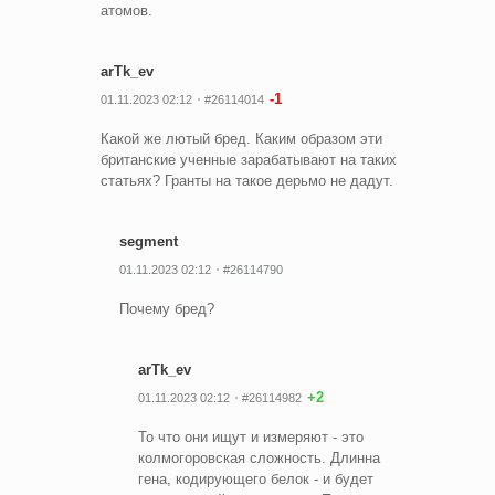
атомов.
arTk_ev
-1
01.11.2023 02:12
#26114014
Какой же лютый бред. Каким образом эти
британские ученные зарабатывают на таких
статьях? Гранты на такое дерьмо не дадут.
segment
01.11.2023 02:12
#26114790
Почему бред?
arTk_ev
+2
01.11.2023 02:12
#26114982
То что они ищут и измеряют - это
колмогоровская сложность. Длинна
гена, кодирующего белок - и будет