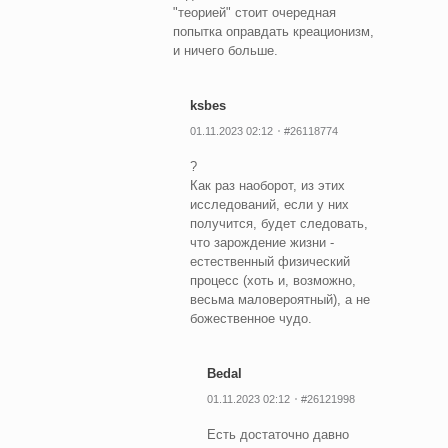
"теорией" стоит очередная
попытка оправдать креационизм,
и ничего больше.
ksbes
01.11.2023 02:12
#26118774
?
Как раз наоборот, из этих
исследований, если у них
получится, будет следовать,
что зарождение жизни -
естественный физический
процесс (хоть и, возможно,
весьма маловероятный), а не
божественное чудо.
Bedal
01.11.2023 02:12
#26121998
Есть достаточно давно