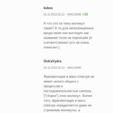
ksbes
+15
01.11.2023 02:12
#26114838
А что это за типы молекул
такие? А то для непосвящённых
вроде меня они выглядят как
названия тэгов на порнохабе (и
соответственно гугл не очень
помогает.)
GidraVydra
01.11.2023 02:12
#26116598
Фрагментация в масс-спектре не
имеет ничего общего с
процессом и
последовательностью синтеза
("сборки") этих молекул. Более
того, фрагментация в масс-
спектре определяется даже не
строением молекулы, а