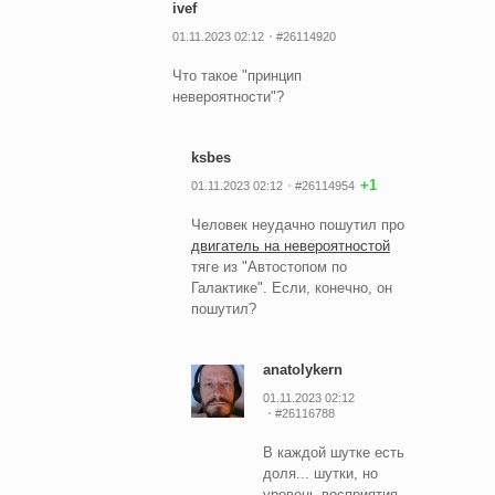
ivef
01.11.2023 02:12
#26114920
Что такое "принцип
невероятности"?
ksbes
+1
01.11.2023 02:12
#26114954
Человек неудачно пошутил про
двигатель на невероятностой
тяге из "Автостопом по
Галактике". Если, конечно, он
пошутил?
anatolykern
01.11.2023 02:12
#26116788
В каждой шутке есть
доля... шутки, но
уровень восприятия