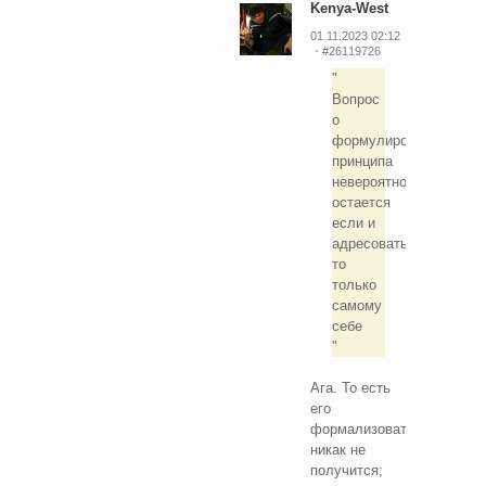
Kenya-West
01.11.2023 02:12
#26119726
Вопрос
о
формулировке
принципа
невероятности
остается
если и
адресовать,
то
только
самому
себе
Ага. То есть
его
формализовать
никак не
получится;