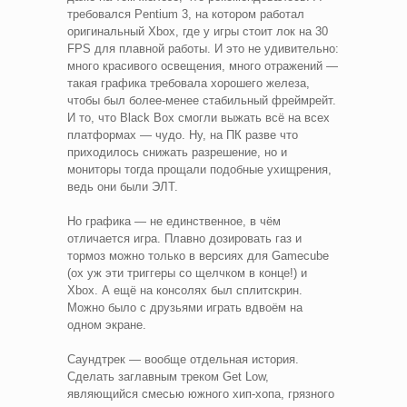
требовался Pentium 3, на котором работал
оригинальный Xbox, где у игры стоит лок на 30
FPS для плавной работы. И это не удивительно:
много красивого освещения, много отражений —
такая графика требовала хорошего железа,
чтобы был более-менее стабильный фреймрейт.
И то, что Black Box смогли выжать всё на всех
платформах — чудо. Ну, на ПК разве что
приходилось снижать разрешение, но и
мониторы тогда прощали подобные ухищрения,
ведь они были ЭЛТ.
Но графика — не единственное, в чём
отличается игра. Плавно дозировать газ и
тормоз можно только в версиях для Gamecube
(ох уж эти триггеры со щелчком в конце!) и
Xbox. А ещё на консолях был сплитскрин.
Можно было с друзьями играть вдвоём на
одном экране.
Саундтрек — вообще отдельная история.
Сделать заглавным треком Get Low,
являющийся смесью южного хип-хопа, грязного