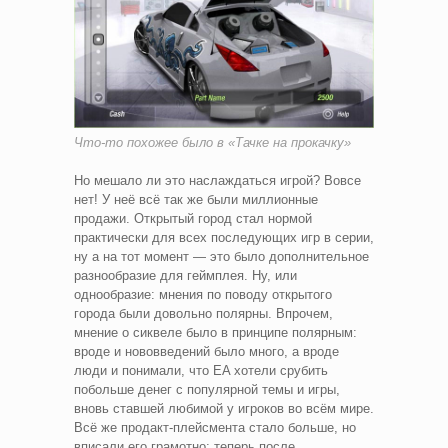
Что-то похожее было в «Тачке на прокачку»
Но мешало ли это наслаждаться игрой? Вовсе
нет! У неё всё так же были миллионные
продажи. Открытый город стал нормой
практически для всех последующих игр в серии,
ну а на тот момент — это было дополнительное
разнообразие для геймплея. Ну, или
однообразие: мнения по поводу открытого
города были довольно полярны. Впрочем,
мнение о сиквеле было в принципе полярным:
вроде и нововведений было много, а вроде
люди и понимали, что EA хотели срубить
побольше денег с популярной темы и игры,
вновь ставшей любимой у игроков во всём мире.
Всё же продакт-плейсмента стало больше, но
вписали его грамотно: теперь после