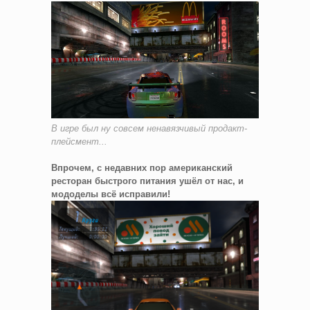
В игре был ну совсем ненавязчивый продакт-
плейсмент...
Впрочем, с недавних пор американский
ресторан быстрого питания ушёл от нас, и
мододелы всё исправили!