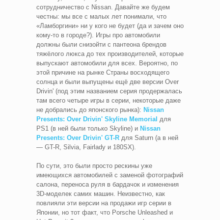
сотрудничество с Nissan. Давайте же будем
честны: мы все с малых лет понимали, что
«Ламборгини» ни у кого не будет (да и зачем оно
кому-то в городе?). Игры про автомобили
должны были снизойти с пантеона брендов
тяжёлого люкса до тех производителей, которые
выпускают автомобили для всех. Вероятно, по
этой причине на рынке Страны восходящего
солнца и были выпущены ещё две версии Over
Drivin' (под этим названием серия продержалась
там всего четыре игры в серии, некоторые даже
не добрались до японского рынка):
Nissan
Presents: Over Drivin' Skyline Memorial
для
PS1 (в ней были только Skyline) и
Nissan
Presents: Over Drivin' GT-R
для Saturn (а в ней
— GT-R, Silvia, Fairlady и 180SX).
По сути, это были просто рескины уже
имеющихся автомобилей с заменой фотографий
салона, переноса руля в бардачок и изменения
3D-моделек самих машин. Неизвестно, как
повлияли эти версии на продажи игр серии в
Японии, но тот факт, что Porsche Unleashed и