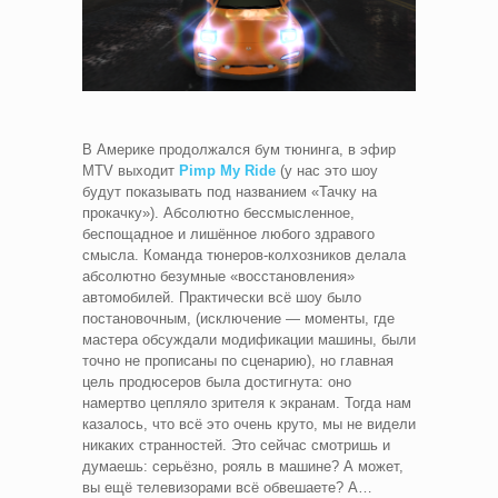
В Америке продолжался бум тюнинга, в эфир
MTV выходит
Pimp My Ride
(у нас это шоу
будут показывать под названием «Тачку на
прокачку»). Абсолютно бессмысленное,
беспощадное и лишённое любого здравого
смысла. Команда тюнеров-колхозников делала
абсолютно безумные «восстановления»
автомобилей. Практически всё шоу было
постановочным, (исключение — моменты, где
мастера обсуждали модификации машины, были
точно не прописаны по сценарию), но главная
цель продюсеров была достигнута: оно
намертво цепляло зрителя к экранам. Тогда нам
казалось, что всё это очень круто, мы не видели
никаких странностей. Это сейчас смотришь и
думаешь: серьёзно, рояль в машине? А может,
вы ещё телевизорами всё обвешаете? А…