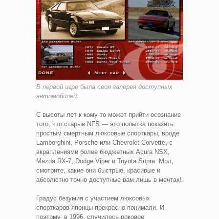
В первой игре была своя галерея доступных
автомобилей
С высоты лет к кому-то может прийти осознание
того, что старые NFS — это попытка показать
простым смертным люксовые спорткары, вроде
Lamborghini, Porsche или Chevrolet Corvette, с
вкраплениями более бюджетных Acura NSX,
Mazda RX-7, Dodge Viper и Toyota Supra. Мол,
смотрите, какие они быстрые, красивые и
абсолютно точно доступные вам лишь в мечтах!
Градус безумия с участием люксовых
спорткаров японцы прекрасно понимали. И
поэтому, в 1996, случилось роковое