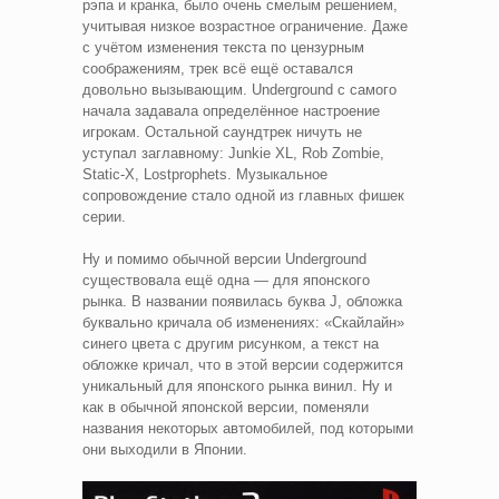
рэпа и кранка, было очень смелым решением,
учитывая низкое возрастное ограничение. Даже
с учётом изменения текста по цензурным
соображениям, трек всё ещё оставался
довольно вызывающим. Underground с самого
начала задавала определённое настроение
игрокам. Остальной саундтрек ничуть не
уступал заглавному: Junkie XL, Rob Zombie,
Static-X, Lostprophets. Музыкальное
сопровождение стало одной из главных фишек
серии.
Ну и помимо обычной версии Underground
существовала ещё одна — для японского
рынка. В названии появилась буква J, обложка
буквально кричала об изменениях: «Скайлайн»
синего цвета с другим рисунком, а текст на
обложке кричал, что в этой версии содержится
уникальный для японского рынка винил. Ну и
как в обычной японской версии, поменяли
названия некоторых автомобилей, под которыми
они выходили в Японии.