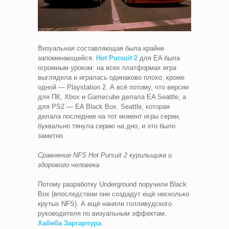
Визуальная составляющая была крайне
запоминающейся.
Hot Pursuit 2
для EA была
огромным уроком: на всех платформах игра
выглядела и игралась одинаково плохо, кроме
одной — Playstation 2. А всё потому, что версии
для ПК, Xbox и Gamecube делала EA Seattle, а
для PS2 — EA Black Box. Seattle, которая
делала последние на тот момент игры серии,
буквально тянула серию на дно, и это было
заметно.
Сравнение NFS Hot Pursuit 2 курильщика и
здорового человека
Потому разработку Underground поручили Black
Box (впоследствии они создадут ещё несколько
крутых NFS). А ещё наняли голливудского
руководителя по визуальным эффектам,
Хабиба Заргарпура
.