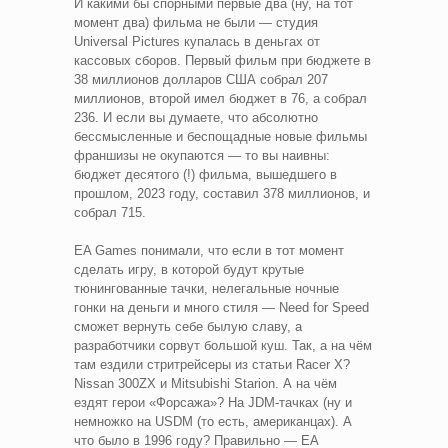
И какими бы спорными первые два (ну, на тот
момент два) фильма не были — студия
Universal Pictures купалась в деньгах от
кассовых сборов. Первый фильм при бюджете в
38 миллионов долларов США собрал 207
миллионов, второй имел бюджет в 76, а собрал
236. И если вы думаете, что абсолютно
бессмысленные и беспощадные новые фильмы
франшизы не окупаются — то вы наивны:
бюджет десятого (!) фильма, вышедшего в
прошлом, 2023 году, составил 378 миллионов, и
собрал 715.
EA Games понимали, что если в тот момент
сделать игру, в которой будут крутые
тюнингованные тачки, нелегальные ночные
гонки на деньги и много стиля — Need for Speed
сможет вернуть себе былую славу, а
разработчики сорвут большой куш. Так, а на чём
там ездили стритрейсеры из статьи Racer X?
Nissan 300ZX и Mitsubishi Starion. А на чём
ездят герои «Форсажа»? На JDM-тачках (ну и
немножко на USDM (то есть, американцах). А
что было в 1996 году? Правильно — EA