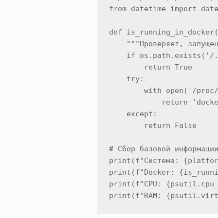
from datetime import date
def is_running_in_docker(
    """Проверяет, запущен
    if os.path.exists('/.
        return True

    try:

        with open('/proc/
            return 'docke
    except:

        return False

# Сбор базовой информации
print(f"Система: {platfor
print(f"Docker: {is_runni
print(f"CPU: {psutil.cpu_
print(f"RAM: {psutil.vir