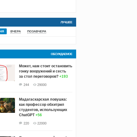
ЛУЧШЕЕ
НЯ
ВЧЕРА
ПОЗАВЧЕРА
ОБСУЖДАЕМОЕ
Может, нам стоит остановить
гонку вооружений и сесть
за стол переговоров?
+193
244
29000
Мадагаскарская ловушка:
как профессор обхитрил
студентов, использующих
ChatGPT
+56
220
22000