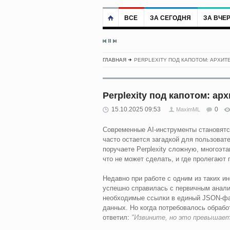
ВСЕ
ЗА СЕГОДНЯ
ЗА ВЧЕ
ГЛАВНАЯ
PERPLEXITY ПОД КАПОТОМ: АРХИТ
Perplexity под капотом: ар
15.10.2025 09:53
0
MaximML
Современные AI-инструменты становятс
часто остается загадкой для пользовате
поручаете Perplexity сложную, многоэта
что не может сделать, и где пролегают
Недавно при работе с одним из таких и
успешно справилась с первичным анали
необходимые ссылки в единый JSON-файл
данных. Но когда потребовалось обрабо
ответил:
"Извините, но это превышае