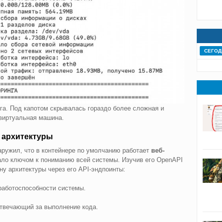
СЕГОД
га. Под капотом скрывалась гораздо более сложная и
 виртуальная машина.
 архитектуры
аружил, что в контейнере по умолчанию работает
веб-
тало ключом к пониманию всей системы. Изучив его OpenAPI
у архитектуры через его API-эндпоинты:
работоспособности системы.
отвечающий за выполнение кода.