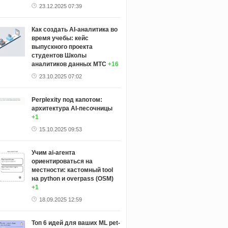
23.12.2025 07:39
Как создать AI-аналитика во
время учебы: кейс
выпускного проекта
студентов Школы
аналитиков данных МТС
+16
23.10.2025 07:02
Perplexity под капотом:
архитектура AI-песочницы
+1
15.10.2025 09:53
Учим ai-агента
ориентироваться на
местности: кастомный tool
на python и overpass (OSM)
+1
18.09.2025 12:59
Топ 6 идей для ваших ML pet-