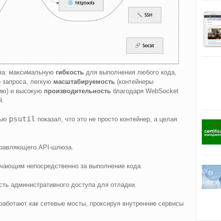
ва: максимальную
гибкость
для выполнения любого кода,
о запроса, легкую
масштабируемость
(контейнеры
ию) и высокую
производительность
благодаря WebSocket
й.
psutil
щью
показал, что это не просто контейнер, а целая
правляющего API-шлюза.
чающим непосредственно за выполнение кода.
ть административного доступа для отладки.
работают как сетевые мосты, проксируя внутренние сервисы