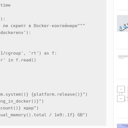
time

):

 ли скрипт в Docker-контейнере"""

dockerenv'):

1/cgroup', 'rt') as f:

r' in f.read()



m.system()} {platform.release()}")

ng_in_docker()}")

count()} ядер")

tual_memory().total / 1e9:.1f} GB")