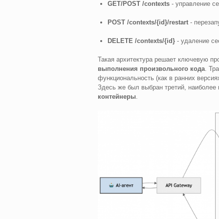
GET/POST /contexts
- управление се
POST /contexts/{id}/restart
- перезап
DELETE /contexts/{id}
- удаление се
Такая архитектура решает ключевую пр
выполнения произвольного кода
. Тр
функциональность (как в ранних версия
Здесь же был выбран третий, наиболее 
контейнеры
.