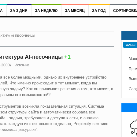
РА
ЗА 3 ДНЯ
ЗА НЕДЕЛЮ
ЗА МЕСЯЦ
ЗА ГОД
СОРТИРОВК
ЕКТУРА AI-ПЕСОЧНИЦЫ
ХАБЫ
хитектура AI-песочницы
+1
Маш
2000
Источник
Про
я все более мощными, однако их внутреннее устройство
Высо
лей. Что именно происходит в тот момент, когда вы
пную задачу? Как он принимает решения о том, что может, а
Goog
 границы его возможностей?
нструментов возникла показательная ситуация. Система
зом структуры сайта и автоматически собрала все
 - задача, требующая и доступа к сети, и анализа
тать каждую из этих ссылок отдельно, Perplexity вежливо
т лимиты ресурсов"
.