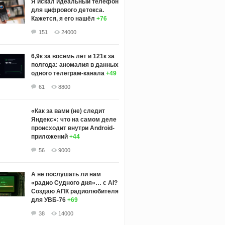
Я искал идеальный телефон
для цифрового детокса.
Кажется, я его нашёл
+76
151
24000
6,9к за восемь лет и 121к за
полгода: аномалия в данных
одного телеграм-канала
+49
61
8800
«Как за вами (не) следит
Яндекс»: что на самом деле
происходит внутри Android-
приложений
+44
56
9000
А не послушать ли нам
«радио Судного дня»… с AI?
Создаю АПК радиолюбителя
для УВБ-76
+69
38
14000