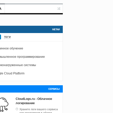
А
МЕТКИ
ТЕГИ
инное обучение
мышленное программирование
конагруженные системы
le Cloud Platform
СЕРВИСЫ
CloudLogs.ru - Облачное
логирование
Храните логи вашего сервиса
или приложения в облаке.