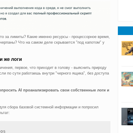
это за лимиты? Какие именно ресурсы - процессорное время,
счерпаны? Что на самом деле скрывается "под капотом" у
и же логи
ичения, первое, что приходит в голову - выяснить природу
если по сути работаешь внутри "черного ящика", без доступа
опросить AI проанализировать свои собственные логи и
 для сбора базовой системной информации и попросил
льтат:
os
