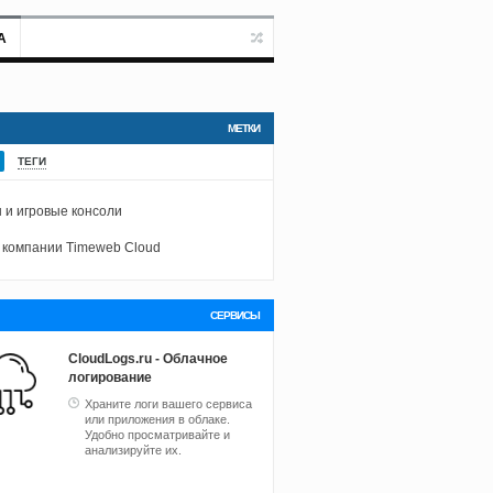
А
МЕТКИ
ТЕГИ
 и игровые консоли
 компании Timeweb Cloud
СЕРВИСЫ
CloudLogs.ru - Облачное
логирование
Храните логи вашего сервиса
или приложения в облаке.
Удобно просматривайте и
анализируйте их.