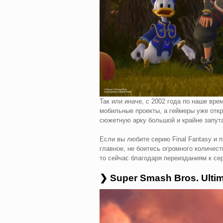
Так или иначе, с 2002 года по наше вре
мобильные проекты, а геймеры уже откр
сюжетную арку большой и крайне запута
Если вы любите серию Final Fantasy и п
главное, не боитесь огромного количес
то сейчас благодаря переизданиям к се
❯ Super Smash Bros. Ulti