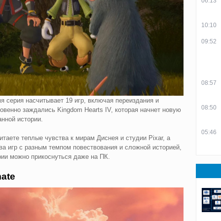
06:13
10:10
09:52
08:57
мя серия насчитывает 19 игр, включая переиздания и
08:50
овенно заждались Kingdom Hearts IV, которая начнет новую
нной истории.
05:46
итаете теплые чувства к мирам Диснея и студии Pixar, а
тва игр с разным темпом повествования и сложной историей,
рии можно прикоснуться даже на ПК.
mate