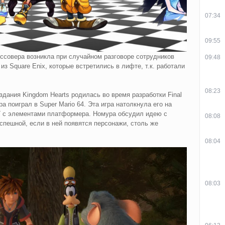
07:34
09:55
оссовера возникла при случайном разговоре сотрудников
09:48
з Square Enix, которые встретились в лифте, т.к. работали
08:23
здания Kingdom Hearts родилась во время разработки Final
а поиграл в Super Mario 64. Эта игра натолкнула его на
Г с элементами платформера. Номура обсудил идею с
08:08
успешной, если в ней появятся персонажи, столь же
08:04
08:03