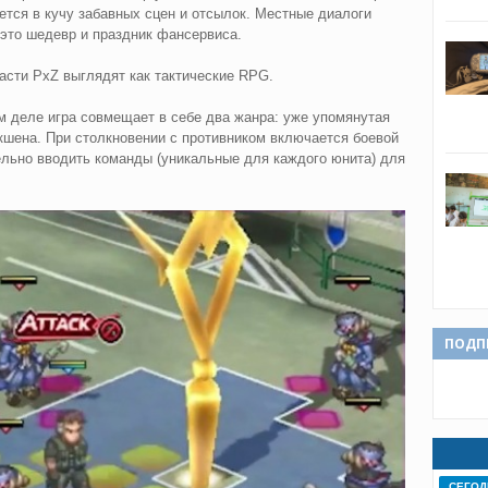
ется в кучу забавных сцен и отсылок. Местные диалоги
это шедевр и праздник фансервиса.
части PxZ выглядят как тактические RPG.
м деле игра совмещает в себе два жанра: уже упомянутая
шена. При столкновении с противником включается боевой
ельно вводить команды (уникальные для каждого юнита) для
ПОДП
СЕГОД