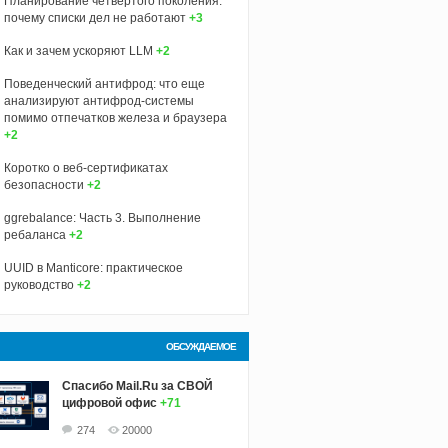
Планирование четвёртого поколения:
почему списки дел не работают
+3
Как и зачем ускоряют LLM
+2
Поведенческий антифрод: что еще
анализируют антифрод-системы
помимо отпечатков железа и браузера
+2
Коротко о веб-сертификатах
безопасности
+2
ggrebalance: Часть 3. Выполнение
ребаланса
+2
UUID в Manticore: практическое
руководство
+2
ОБСУЖДАЕМОЕ
Спасибо Mail.Ru за СВОЙ
цифровой офис
+71
274
20000