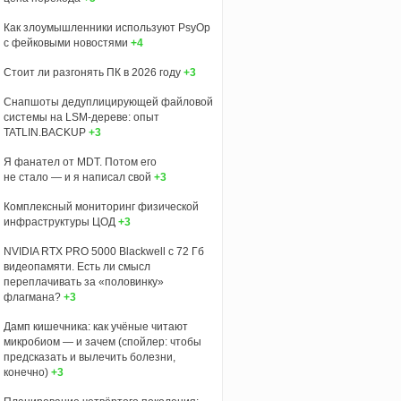
Как злоумышленники используют PsyOp
с фейковыми новостями
+4
Стоит ли разгонять ПК в 2026 году
+3
Снапшоты дедуплицирующей файловой
системы на LSM-дереве: опыт
TATLIN.BACKUP
+3
Я фанател от MDT. Потом его
не стало — и я написал свой
+3
Комплексный мониторинг физической
инфраструктуры ЦОД
+3
NVIDIA RTX PRO 5000 Blackwell с 72 Гб
видеопамяти. Есть ли смысл
переплачивать за «половинку»
флагмана?
+3
Дамп кишечника: как учёные читают
микробиом — и зачем (спойлер: чтобы
предсказать и вылечить болезни,
конечно)
+3