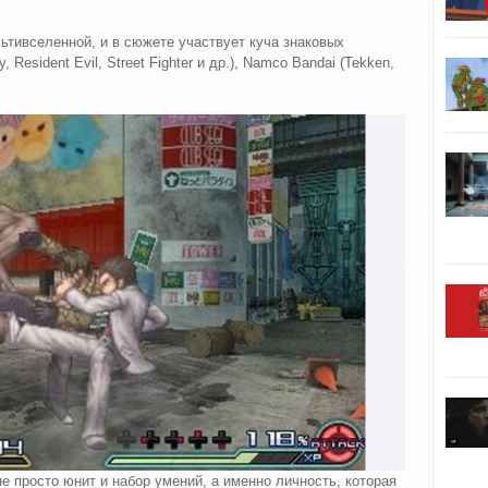
тивселенной, и в сюжете участвует куча знаковых
 Resident Evil, Street Fighter и др.), Namco Bandai (Tekken,
 просто юнит и набор умений, а именно личность, которая