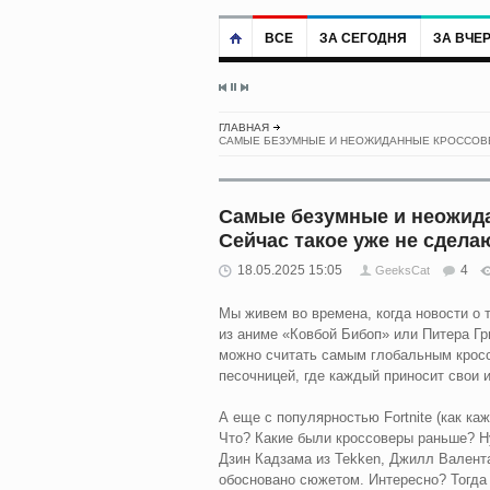
ВСЕ
ЗА СЕГОДНЯ
ЗА ВЧЕ
ГЛАВНАЯ
САМЫЕ БЕЗУМНЫЕ И НЕОЖИДАННЫЕ КРОССОВЕ
Самые безумные и неожида
Сейчас такое уже не сдела
18.05.2025 15:05
4
GeeksCat
Мы живем во времена, когда новости о т
из аниме «Ковбой Бибоп» или Питера Гр
можно считать самым глобальным кросс
песочницей, где каждый приносит свои и
А еще с популярностью Fortnite (как ка
Что? Какие были кроссоверы раньше? Ну
Дзин Кадзама из Tekken, Джилл Валентай
обосновано сюжетом. Интересно? Тогда