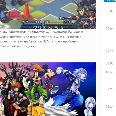
08:01
07:04
ым экспериментом и подарком для фанатов большого
шему времени она практически стерлась из памяти
исключительно на Nintendo 3DS, а из-за проблем с
 были сняты с продаж.
06:45
09:01
10:43
09:23
08:14