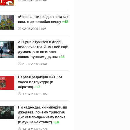
«Черепашки-ниндзя» или как
весь мир полюбил пиццу
+48
02.05.2026 11:05
AGI уже стучится в дверь
человечества. А мы всё ещё
думаем, что он станет
нашим лучшим другом
+35
21.04.2026 17:50
Первая редакция D&D: от
хаоса к структуре (и
обратно)
+17
17.04.2026 16:05
Ни надежды, ни империи, ни
джедаев: почему трилогия
Диснея по-прежнему плоха
(и лучше не станет)
+14
14.04.2026 12:53