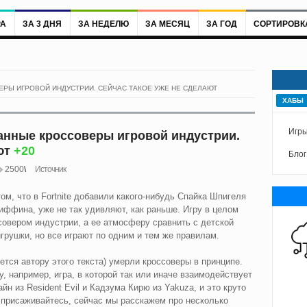
РА
ЗА 3 ДНЯ
ЗА НЕДЕЛЮ
ЗА МЕСЯЦ
ЗА ГОД
СОРТИРОВК
РЫ ИГРОВОЙ ИНДУСТРИИ. СЕЙЧАС ТАКОЕ УЖЕ НЕ СДЕЛАЮТ
ХАБЫ
Игры
нные кроссоверы игровой индустрии.
ют
+20
Блог
2500
Источник
ом, что в Fortnite добавили какого-нибудь Спайка Шпигеля
иффина, уже не так удивляют, как раньше. Игру в целом
овером индустрии, а ее атмосферу сравнить с детской
грушки, но все играют по одним и тем же правилам.
жется автору этого текста) умерли кроссоверы в принципе.
, например, игра, в которой так или иначе взаимодействует
н из Resident Evil и Кадзума Кирю из Yakuza, и это круто
 присаживайтесь, сейчас мы расскажем про несколько