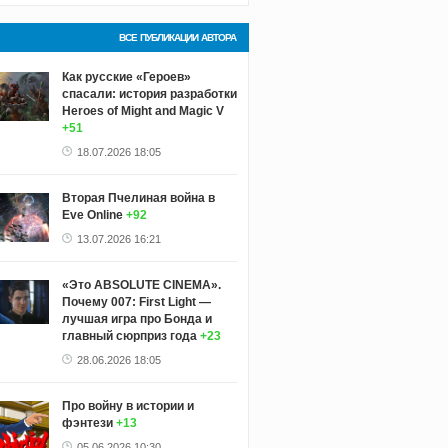
ВСЕ ПУБЛИКАЦИИ АВТОРА
Как русские «Героев»
спасали: история разработки
Heroes of Might and Magic V
+51
18.07.2026 18:05
Вторая Пчелиная война в
Eve Online
+92
13.07.2026 16:21
«Это ABSOLUTE CINEMA».
Почему 007: First Light —
лучшая игра про Бонда и
главный сюрприз года
+23
28.06.2026 18:05
Про войну в истории и
фэнтези
+13
05.06.2026 10:30