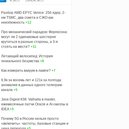
Разбор AMD EPYC Venice: 256 ядер, 2-
нм TSMC, два сокета и СЖО как
неизбежность
+12
Про механический парадокс Фергюсона:
могут ли 2 одинаковые шестерни
крутиться в разные стороны, а 3-я
стоять на месте?
+11
Летающий велосипед: История
гениального безумства
+8
Как измерить вакуум в лампе?
+7
6,9к за восемь лет и 121к за полгода:
аномалия в данных одного телеграм-
канала
+5
Java Digest #38: Valhalla в master,
ежемесячные патчи Oracle и AI-скиллы в
IDEA
+5
Почему 5G в России нельзя просто
«включить»: частоты, базовые станции и
цена перехода
+5